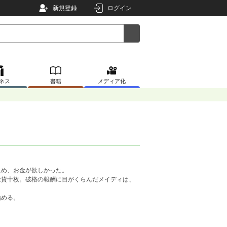
新規登録
ログイン
ネス
書籍
メディア化
め、お金が欲しかった。
貨十枚。破格の報酬に目がくらんだメイディは、
始める。