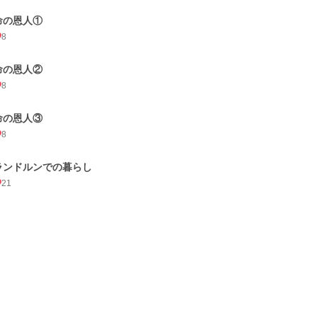
命の恩人①
8
命の恩人②
8
命の恩人③
8
ランドルンでの暮らし
21