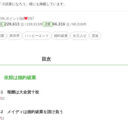
「小説家になろう」様にも掲載しています。
24h.ポイント
0pt
297
228,613
66,316
位 / 228,613件
位 / 66,316件
説
恋愛
恋愛
異世界
ハッピーエンド
婚約破棄
女主人公
貴族
目次
 依頼は婚約破棄
1-1 報酬は大金貨十枚
10
1-2 メイディは婚約破棄を請け負う
11