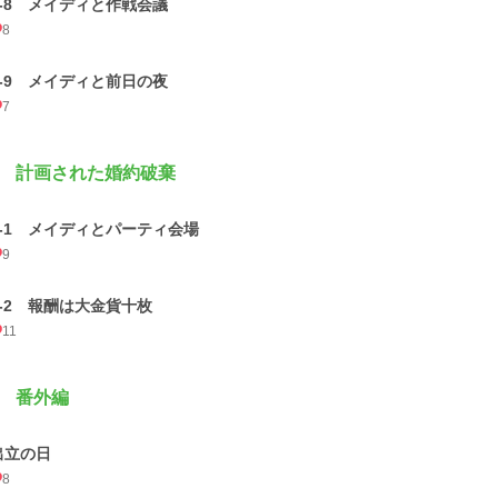
3-8 メイディと作戦会議
8
3-9 メイディと前日の夜
7
 計画された婚約破棄
4-1 メイディとパーティ会場
9
4-2 報酬は大金貨十枚
11
 番外編
出立の日
8