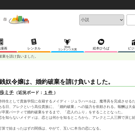
Web
稿漫画
レンタル
絵本ひろば
ビジ
コンテンツ大賞
破棄を請け負いました。
銭奴令嬢は、婚約破棄を請け負いました。
歩ミチ
（近況ボード：
1 件
）
待生として貴族学院に在籍するメイディ・ジュラハールは、魔導具を完成させるた
る日、アレクという高位貴族に、「婚約破棄」への協力を依頼される。報酬は大金
が卒業パーティで婚約破棄をするまで、「恋人のふり」をすることとなった。
を知らないメイディは、恋とは何かを知るところから、アレクと二人三脚で演じ
算で始まったはずの関係は、やがて、互いに本当の恋になる。