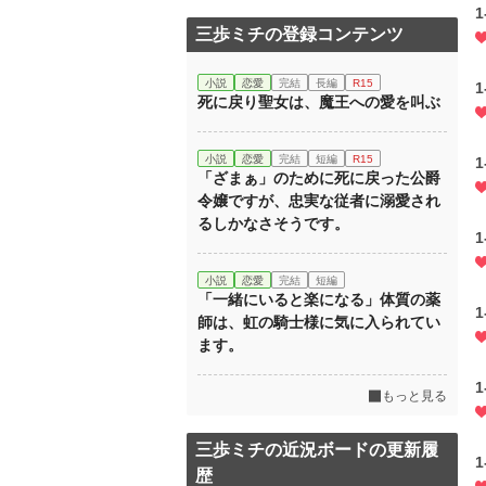
三歩ミチの登録コンテンツ
小説
恋愛
完結
長編
R15
死に戻り聖女は、魔王への愛を叫ぶ
小説
恋愛
完結
短編
R15
「ざまぁ」のために死に戻った公爵
令嬢ですが、忠実な従者に溺愛され
るしかなさそうです。
小説
恋愛
完結
短編
「一緒にいると楽になる」体質の薬
師は、虹の騎士様に気に入られてい
ます。
もっと見る
三歩ミチの近況ボードの更新履
歴