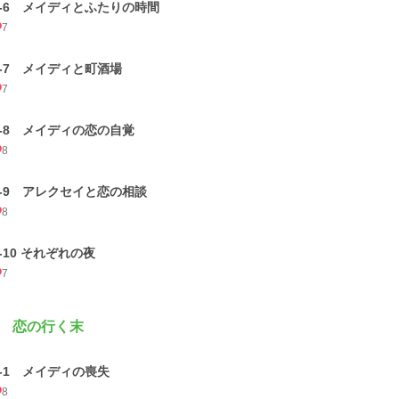
2-6 メイディとふたりの時間
7
2-7 メイディと町酒場
7
2-8 メイディの恋の自覚
8
2-9 アレクセイと恋の相談
8
2-10 それぞれの夜
7
 恋の行く末
3-1 メイディの喪失
8