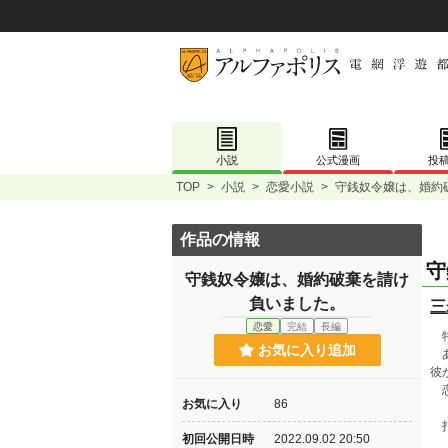
小説
公式漫画
投
TOP
>
小説
>
恋愛小説
>
守銭奴令嬢は、婚約
作品の情報
守
守銭奴令嬢は、婚約破棄を請け
負いました。
三
恋愛
完結
長編
特
お気に入り追加
あ
彼
恋
お気に入り
86
打
初回公開日時
2022.09.02 20:50