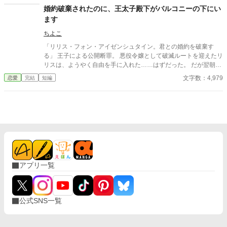
婚約破棄されたのに、王太子殿下がバルコニーの下にい
ます
ちよこ
「リリス・フォン・アイゼンシュタイン。君との婚約を破棄す
る」 王子による公開断罪。 悪役令嬢として破滅ルートを迎えたリ
リスは、ようやく自由を手に入れた……はずだった。 だが翌朝、
屋敷のバルコニーの下に立っていたのは、断罪したはずの王太
文字数：4,979
恋愛
完結
短編
子。 花束を抱え、「おはよう」と微笑む彼は、毎朝訪れるように
なり—— 「リリス、僕は君の全てが好きなんだ。」 そう語る彼
は、狂愛をリリスに注ぎはじめる。 婚約破棄×悪役令嬢×ヤンデレ
王子による、 テンプレから逸脱しまくるダークサイド・ラブコメ
ディ！
アプリ一覧
公式SNS一覧