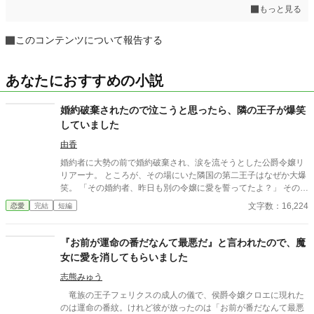
もっと見る
このコンテンツについて報告する
あなたにおすすめの小説
婚約破棄されたので泣こうと思ったら、隣の王子が爆笑
していました
由香
婚約者に大勢の前で婚約破棄され、涙を流そうとした公爵令嬢リ
リアーナ。 ところが、その場にいた隣国の第二王子はなぜか大爆
笑。 「その婚約者、昨日も別の令嬢に愛を誓ってたよ？」 その一
言から、元婚約者の嘘は次々と暴かれ、自滅の連続！ 泣くはずだ
文字数：16,224
恋愛
完結
短編
った婚約破棄は、笑いと溺愛にあふれた人生逆転劇の幕開けだっ
た。
『お前が運命の番だなんて最悪だ』と言われたので、魔
女に愛を消してもらいました
志熊みゅう
竜族の王子フェリクスの成人の儀で、侯爵令嬢クロエに現れた
のは運命の番紋。けれど彼が放ったのは「お前が番だなんて最悪