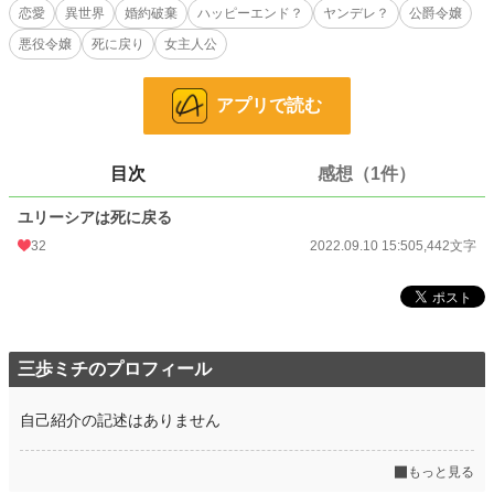
ユリーシアは、病んだ愛を抱える従者に、溺愛されるしかなさそうです。
恋愛
異世界
婚約破棄
ハッピーエンド？
ヤンデレ？
公爵令嬢
悪役令嬢
死に戻り
女主人公
※「ざまぁ」描写はほぼないです。
※R15は保険です。
※「小説家になろう」様にも投稿しています。
アプリで読む
小説
37,161 位 / 228,623 件
目次
感想（1件）
恋愛
16,234 位 / 66,321 件
お気に入り
31
ユリーシアは死に戻る
32
2022.09.10 15:50
5,442文字
24h.ポイント
7 pt
文字数
5,442
更新日時
2022.09.10 15:50
初回公開日時
2022.09.10 15:50
三歩ミチのプロフィール
初回完結日時
2022.09.10 15:50
自己紹介の記述はありません
週間ポイント
21 pt (62,459 位)
もっと見る
月間ポイント
147 pt (57,460 位)