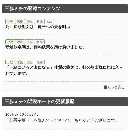
年間ポイント
1,848 pt (69,165 位)
三歩ミチの登録コンテンツ
累計ポイント
23,202 pt (66,229 位)
小説
恋愛
完結
長編
R15
死に戻り聖女は、魔王への愛を叫ぶ
小説
恋愛
完結
長編
守銭奴令嬢は、婚約破棄を請け負いました。
小説
恋愛
完結
短編
「一緒にいると楽になる」体質の薬師は、虹の騎士様に気に入ら
れています。
もっと見る
三歩ミチの近況ボードの更新履歴
2019-07-26 22:02:46
「公爵令嬢〜」を読んでくださって、ありがとうございます。