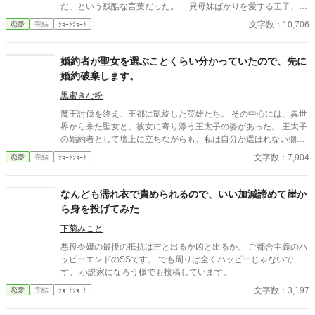
だ」という残酷な言葉だった。 異母妹ばかりを愛する王子、家
族に疎まれる日々に耐えきれなくなったクロエは、半地下に住む
文字数：10,706
恋愛
完結
ｼｮｰﾄｼｮｰﾄ
魔女へ願う。「この愛を消してください」と。 恋も嫉妬も失
い、辺境で静かに生き直そうとした彼女のもとに、三年後、王宮
から使者が現れる。異母妹の魅了が暴かれ、王子は今さら真実の
婚約者が聖女を選ぶことくらい分かっていたので、先に
愛を誓うが、クロエの心にはもう何も響かない。愛されなかった
婚約破棄します。
令嬢と、愛を取り戻したい竜王子。番たちの行く末は――。
黒蜜きな粉
魔王討伐を終え、王都に凱旋した英雄たち。 その中心には、異世
界から来た聖女と、彼女に寄り添う王太子の姿があった。 王太子
の婚約者として壇上に立ちながらも、私は自分が選ばれない側だ
と理解していた。 だから、泣かない。縋らない。 私は自分から婚
文字数：7,904
恋愛
完結
ｼｮｰﾄｼｮｰﾄ
約破棄を願い出る。 選ばれなかった人生を終わらせるために。 そ
して、私自身の人生を始めるために。 短いお話です。
なんども濡れ衣で責められるので、いい加減諦めて崖か
ら身を投げてみた
下菊みこと
悪役令嬢の最後の抵抗は吉と出るか凶と出るか。 ご都合主義のハ
ッピーエンドのSSです。 でも周りは全くハッピーじゃないで
す。 小説家になろう様でも投稿しています。
文字数：3,197
恋愛
完結
ｼｮｰﾄｼｮｰﾄ