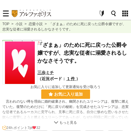
TOP
>
小説
>
恋愛小説
>
「ざまぁ」のために死に戻った公爵令嬢ですが、
忠実な従者に溺愛されるしかなさそうです。
恋愛
完結
短編
R15
「ざまぁ」のために死に戻った公爵令
嬢ですが、忠実な従者に溺愛されるし
かなさそうです。
三歩ミチ
（近況ボード：
1 件
）
お気に入りに追加して更新通知を受け取ろう
お気に入り追加
言われのない噂を理由に婚約破棄され、幽閉されたユリーシアは、復讐に燃え
ていた。復讐のためだけに「死に戻りの秘術」を完成させたユリーシアは、忠実
な従者であるルーカスに見守られ、見事に死に戻る。自分に惨めな思いをさせた
奴らに復讐しようと燃えるユリーシアであったが、なぜか同様に死に戻っていた
ルーカスが、とんでもないことを言い出して……？
24h.ポイント
7pt
32