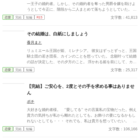
一王子の婚約者。しかし、その婚約者を奪った男爵令嬢を助けよ
うとして今正に、階段から二人まとめて落ちようとしていた。 走
馬灯のように、第一王子との思い出を思い出す彼女は、強い衝撃
文字数：41,813
恋愛
完結
短編
R15
と共に意識を失ったのだった。
その結婚は、白紙にしましょう
香月まと
リュミエール王国が姫、ミレナシア。 彼女はずっとずっと、王国
騎士団の若き団長、カインのことを想っていた。 念願叶って結婚
の話が決定した、その夕方のこと。 浮かれる姫を前にして、カイ
ンの口から出た言葉は「白い結婚にとさせて頂きたい」 身分とか
文字数：25,317
恋愛
完結
短編
立場とか何とか話しているが、姫は急速にその声が遠くなってい
くのを感じる。 けれど、他でもない憧れの人からの嘆願だ。姫は
にっこりと笑った。 「分かりました。その提案を、受け入れ─
【完結】ご安心を、2度とその手を求める事はありませ
─」 全然受け入れられませんけど！？ 形だけの結婚を了承しつつ
ん
も、心で号泣してる姫。 武骨で不器用な王国騎士団長。 二人を中
心に巻き起こった、割と短い期間のお話。
ポチ
大好きな婚約者様。 ‘’愛してる‘’ その言葉私の宝物だった。例え
貴方の気持ちが私から離れたとしても。お飾りの妻になるかもし
れないとしても・・・ それでも、私は貴方を想っていたい。 独
り過ごす刻もそれだけで幸せを感じられた。たった一つの希望
文字数：106,166
恋愛
完結
短編