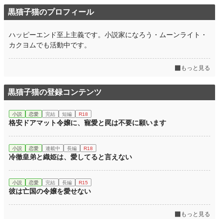
黒猫子猫のプロフィール
ハッピーエンド至上主義です。小説家になろう・ムーンライト・
カクヨムでも活動中です。
もっと見る
黒猫子猫の登録コンテンツ
小説
恋愛
完結
短編
R18
格安ドアマット令嬢に、寵愛と罠は不要に願います
小説
恋愛
連載中
長編
R18
冷徹皇弟と織姫は、愛してると言えない
小説
恋愛
完結
長編
R15
彼は亡国の令嬢を愛せない
もっと見る