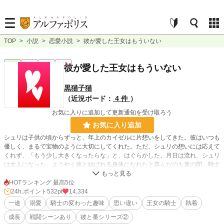
TOP
>
小説
>
恋愛小説
>
彼が愛した王女はもういない
恋愛
完結
短編
R15
彼が愛した王女はもういない
黒猫子猫
（近況ボード：
4 件
）
お気に入りに追加して更新通知を受け取ろう
お気に入り追加
シュリは子供の頃からずっと、年上のカイゼルに片想いをしてきた。彼はいつも
優しく、まるで宝物のように大切にしてくれた。ただ、シュリの想いには応えて
くれず、「もう少し大きくなったらな」と、はぐらかした。月日は流れ、シュリ
は大人になった。ようやく彼と結ばれる身体になれたと喜んだのも束の間、騎士
になっていた彼は護衛を務めていた王女に恋をしていた。シュリは胸を痛めた
が、彼の幸せを優先しようと、何も言わずに去る事に決めた。
HOTランキング 最高5位
24h.ポイント
532pt
14,334
どちらも叶わない恋をした――はずだった。
一途
溺愛
騎士の変わった趣味
思い違い
王女の騎士
執着
成長
戦闘シーンあり
彼と番シリーズ②
※関連作がありますが、これのみで読めます。