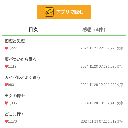
※全11話です。
アプリで読む
小説
2,544 位 / 228,587 件
恋愛
1,421 位 / 66,313 件
目次
感想（4件）
お気に入り
1,944
初恋と失恋
24h.ポイント
532 pt
1,227
2024.11.27 22:30
2,278文字
文字数
26,395
痕がついたら困る
更新日時
2024.12.05 00:29
1,113
2024.11.28 07:18
1,986文字
初回公開日時
2024.11.27 22:30
カイゼルとよく逢う
初回完結日時
2024.12.05 00:29
983
2024.11.28 12:31
1,838文字
週間ポイント
3,591 pt (2,802 位)
王女の騎士
1,006
2024.11.28 13:01
2,415文字
月間ポイント
14,155 pt (3,307 位)
どこに行く
年間ポイント
261,668 pt (2,337 位)
1,170
2024.11.29 07:11
1,819文字
累計ポイント
1,058,641 pt (5,497 位)