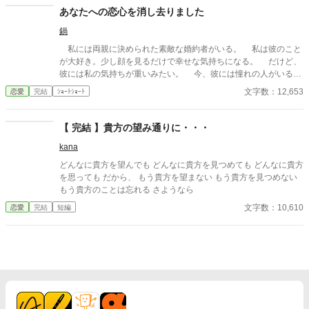
あなたへの恋心を消し去りました
鍋
私には両親に決められた素敵な婚約者がいる。 私は彼のこと
が大好き。少し顔を見るだけで幸せな気持ちになる。 だけど、
彼には私の気持ちが重いみたい。 今、彼には憧れの人がいる。
その人は大人びた雰囲気をもつ二つ上の先輩。 彼は心は自由で
文字数：12,653
恋愛
完結
ｼｮｰﾄｼｮｰﾄ
いたい言っていた。 その女性と話す時、私には見せない楽しそ
うな笑顔を向ける貴方を見て、胸が張り裂けそうになる。 友人
たちは言う。お互いに干渉しない割り切った夫婦のほうが気が楽
【 完結 】貴方の望み通りに・・・
だって……。 だから私は彼が自由になれるように、魔女にこの
kana
激しい気持ちを封印してもらったの。 ※このお話はハッピーエン
ドではありません。 ※短いお話でサクサクと進めたいと思いま
どんなに貴方を望んでも どんなに貴方を見つめても どんなに貴方
す。
を思っても だから、 もう貴方を望まない もう貴方を見つめない
もう貴方のことは忘れる さようなら
文字数：10,610
恋愛
完結
短編