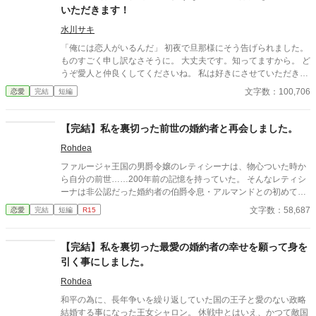
と辺境伯から結婚の申し出が！ その方は冷酷、無口で有名な
いただきます！
方。おっとりした私なんて、すぐに捨てられてしまう、そう思っ
たので、うまーくお断りして田舎でゆっくり過ごそうと思った
水川サキ
ら、なぜか結婚のお断りを断られてしまう。 え！？ そんな事っ
「俺には恋人がいるんだ」 初夜で旦那様にそう告げられました。
てあるんですか？ しかもなぜか、元婚約者とその彼女が田舎に
ものすごく申し訳なさそうに。 大丈夫です。知ってますから。 ど
引っ越した私を追いかけてきて！？ おっとりマイペースなヒロイ
うぞ愛人と仲良くしてくださいね。 私は好きにさせていただきま
ンとヒロインに恋をしている辺境伯とのラブコメです。ざまぁは
すので。 悠々自適なお飾り妻の快適ライフを送っていたら、 旦那
文字数：100,706
恋愛
完結
短編
後半です。 ※独自の世界観ですので、設定はゆるめ、ご都合主義
様が接近してくるのですが。 どうぞ、お構いなく。
です。
【完結】私を裏切った前世の婚約者と再会しました。
Rohdea
ファルージャ王国の男爵令嬢のレティシーナは、物心ついた時か
ら自分の前世……200年前の記憶を持っていた。 そんなレティシ
ーナは非公認だった婚約者の伯爵令息・アルマンドとの初めての
顔合わせで、衝撃を受ける。 かつての自分は同じ大陸のこことは
文字数：58,687
恋愛
完結
短編
R15
別の国…… レヴィアタン王国の王女シャロンとして生きていた。
そして今、初めて顔を合わせたアルマンドは、 シャロンの婚約者
でもあった隣国ランドゥーニ王国の王太子エミリオを彷彿とさせ
【完結】私を裏切った最愛の婚約者の幸せを願って身を
たから。 しかし、思い出すのはシャロンとエミリオは結ばれる事
引く事にしました。
が無かったという事実。 何故なら──シャロンはエミリオに捨て
られた。 そんなかつての自分を裏切った婚約者の生まれ変わりと
Rohdea
今世で再会したレティシーナ。 当然、アルマンドとなんてうまく
和平の為に、長年争いを繰り返していた国の王子と愛のない政略
やっていけるはずが無い！ そう思うも、アルマンドとの婚約は正
結婚する事になった王女シャロン。 休戦中とはいえ、かつて敵国