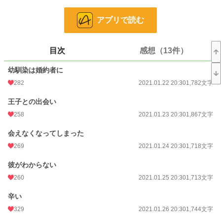
恋愛
3,425 位 / 66,371 件
お気に入り
736
アプリで読む
24h.ポイント
177 pt
目次
感想（13件）
文字数
42,810
幼馴染は婚約者に
更新日時
2021.02.15 20:30
282
2021.01.22 20:30
1,782文字
初回公開日時
2021.01.22 20:30
王子との出会い
初回完結日時
2021.02.18 00:46
258
2021.01.23 20:30
1,867文字
週間ポイント
934 pt (9,428 位)
会えなくなってしまった
月間ポイント
6,511 pt (6,662 位)
269
2021.01.24 20:30
1,718文字
年間ポイント
124,395 pt (4,947 位)
彼がわからない
累計ポイント
424,345 pt (11,876 位)
260
2021.01.25 20:30
1,713文字
辛い
329
2021.01.26 20:30
1,744文字