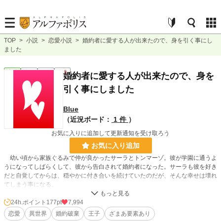
TOP
>
小説
>
恋愛小説
>
婚約者に愛する人が出来たので、身を引く事にし
ました
恋愛
完結
短編
R15
婚約者に愛する人が出来たので、身を
引く事にしました
Blue
（近況ボード：
1 件
）
お気に入りに追加して更新通知を受け取ろう
お気に入り追加
幼い頃から家族ぐるみで仲が良かったサーラとトンマーゾ。彼が学園に通うよ
うになってしばらくして、彼から告白されて婚約者になった。サーラも彼を好き
だと自覚してからは、穏やかに付き合いを続けていたのだが、そんな幸せは壊れ
てしまう事になる。
24h.ポイント
177pt
7,994
小説
7,769 位 / 228,787 件
恋愛
異世界
婚約破棄
王子
ざまあ要素あり