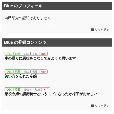
Blue のプロフィール
自己紹介の記述はありません
もっと見る
Blue の登録コンテンツ
小説
恋愛
完結
長編
R15
本の通りに悪役をこなしてみようと思います
小説
恋愛
完結
長編
R15
笑い方を忘れた令嬢
小説
恋愛
連載中
短編
R15
悪役令嬢の護衛騎士というモブになったが様子がおかしい
もっと見る