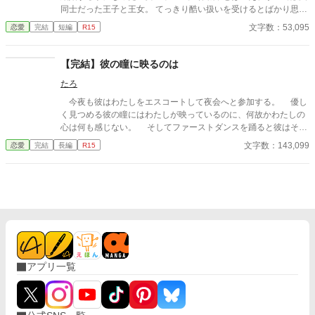
式に結ばれてしまう。 アルマンドに対して冷たく当たるも、当の
同士だった王子と王女。 てっきり酷い扱いを受けるとばかり思っ
アルマンドは前世の記憶があるのか無いのか分からないが、レテ
ていたのに婚約者となった王子、エミリオは予想とは違いシャロ
文字数：53,095
恋愛
完結
短編
R15
ィシーナの事をとにかく溺愛してきて……？ 前世の記憶に囚われ
ンを温かく迎えてくれた。 互いを大切に想いどんどん仲を深めて
た2人が今世で手にする幸せとはーー？
いく二人。 仲睦まじい二人の様子に誰もがこのまま、平和が訪れ
ると信じていた。 しかし、そんなシャロンに待っていたのは祖国
【完結】彼の瞳に映るのは
の裏切りと、愛する婚約者、エミリオの裏切りだった─── ※初投
たろ
稿作『私を裏切った前世の婚約者と再会しました。』 の、主人公
達の前世の物語となります。 こちらの話の中で語られていた二人
今夜も彼はわたしをエスコートして夜会へと参加する。 優し
の前世を掘り下げた話となります。 ❋注意❋ 二人の迎える結末に
く見つめる彼の瞳にはわたしが映っているのに、何故かわたしの
変更はありません。ご了承ください。
心は何も感じない。 そしてファーストダンスを踊ると彼はそっ
とわたしのそばからいなくなる。 わたしはまた一人で佇む。彼
文字数：143,099
恋愛
完結
長編
R15
は守るべき存在の元へと行ってしまう。 ★ 短編から長編へ変更し
ました。
アプリ一覧