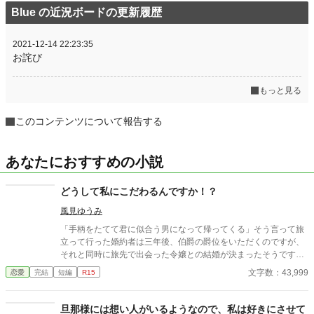
Blue の近況ボードの更新履歴
2021-12-14 22:23:35
お詫び
もっと見る
このコンテンツについて報告する
あなたにおすすめの小説
どうして私にこだわるんですか！？
風見ゆうみ
「手柄をたてて君に似合う男になって帰ってくる」そう言って旅
立って行った婚約者は三年後、伯爵の爵位をいただくのですが、
それと同時に旅先で出会った令嬢との結婚が決まったそうです。
それを知った伯爵令嬢である私、リノア・ブルーミングは悲しい
文字数：43,999
恋愛
完結
短編
R15
気持ちなんて全くわいてきませんでした。だって、そんな事にな
るだろうなってわかってましたから！ 婚約破棄されて捨てられた
という噂が広まり、もう結婚は無理かな、と諦めていたら、なん
旦那様には想い人がいるようなので、私は好きにさせて