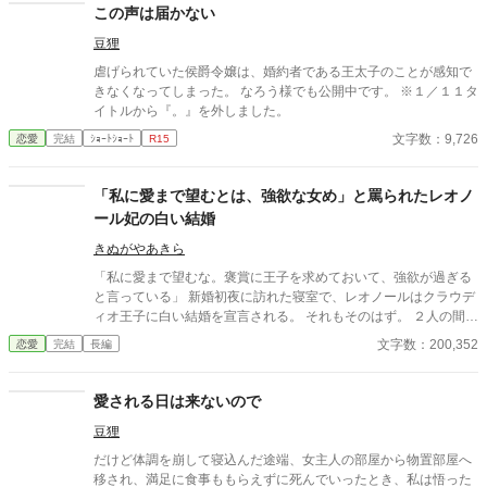
この声は届かない
豆狸
虐げられていた侯爵令嬢は、婚約者である王太子のことが感知で
きなくなってしまった。 なろう様でも公開中です。 ※１／１１タ
イトルから『。』を外しました。
文字数：9,726
恋愛
完結
ｼｮｰﾄｼｮｰﾄ
R15
「私に愛まで望むとは、強欲な女め」と罵られたレオノ
ール妃の白い結婚
きぬがやあきら
「私に愛まで望むな。褒賞に王子を求めておいて、強欲が過ぎる
と言っている」 新婚初夜に訪れた寝室で、レオノールはクラウデ
ィオ王子に白い結婚を宣言される。 それもそのはず。 ２人の間に
愛はないーーどころか、この結婚はレオノールが魔王討伐の褒美
文字数：200,352
恋愛
完結
長編
にと国王に要求したものだった。 でも、王子を望んだレオノール
にもそれなりの理由がある。 美しく気高いクラウディオ王子を欲
しいと願った気持ちは本物だ。 だからいくら冷遇されようが、嫌
愛される日は来ないので
がらせを受けようが心は揺るがない。 どこまでも逞しく、軽薄そ
豆狸
うでいて賢い。どこか憎めない魅力を持ったレオノールに、やが
てクラウディオの心は……。 すれ違い、拗れる２人に愛は生まれ
だけど体調を崩して寝込んだ途端、女主人の部屋から物置部屋へ
るのか？ 焦ったい恋と陰謀＋バトルのラブファンタジー。
移され、満足に食事ももらえずに死んでいったとき、私は悟った