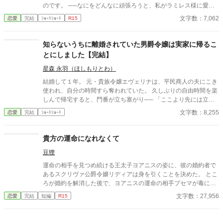
のです。 ──なにをどんなに頑張ろうと、私がラミレス様に愛さ
れる日は来ないのだと。
文字数：7,062
恋愛
完結
ｼｮｰﾄｼｮｰﾄ
R15
知らないうちに離婚されていた男爵令嬢は実家に帰るこ
とにしました【完結】
星森 永羽（ほしもりとわ）
結婚して１年。 元・貴族令嬢エヴェリナは、平民商人の夫にこき
使われ、自分の時間すら奪われていた。 久しぶりの自由時間を楽
しんで帰宅すると、門番が立ち塞がり── 「ここより先には立ち
入れません」 夫が勝手に離婚届を偽造し、彼女を家から追放し
文字数：8,255
恋愛
完結
ｼｮｰﾄｼｮｰﾄ
た。 さらに「不貞の証拠」として、エヴェリナのサインを悪用し
た偽装契約書まで作成。 名誉を守るため裁判へ挑むが、そこで明
らかになったのは── ⚠️ 本作は AI の生成した文章を一部に使って
貴方の運命になれなくて
います。ご都合主義です。
豆狸
運命の相手を見つめ続ける王太子ヨアニスの姿に、彼の婚約者で
あるスクリヴァ公爵令嬢リディアは身を引くことを決めた。 とこ
ろが婚約を解消した後で、ヨアニスの運命の相手プセマが毒に倒
れ── 「……君がそんなに私を愛していたとは知らなかったよ」
文字数：27,956
恋愛
完結
短編
R15
「え？」 「プセマは毒で死んだよ。ああ、驚いたような顔をしな
くてもいい。君は知っていたんだろう？ プセマに毒を飲ませた
のは君なんだから！」