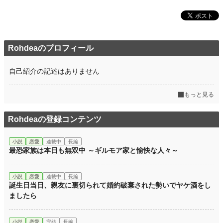
Rohdeaのプロフィール
自己紹介の記述はありません
もっと見る
Rohdeaの登録コンテンツ
小説
恋愛
連載中
長編
最恐家族は本日も無双中 ～ギルモア家と愉快な人々～
小説
恋愛
連載中
長編
誕生日当日、親友に裏切られて婚約破棄された勢いでヤケ酒をし
ましたら
小説
恋愛
完結
長編