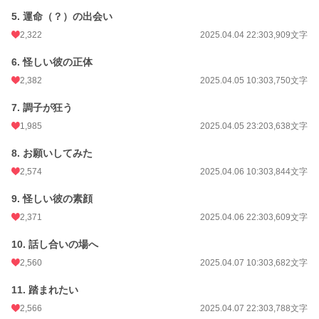
逃走スマイルベビー・ジョシュアくんの登場もこっちです！(※4/5追記)
5. 運命（？）の出会い
2,322
2025.04.04 22:30
3,909文字
小説
2,739 位 / 228,724 件
6. 怪しい彼の正体
恋愛
1,510 位 / 66,355 件
2,382
2025.04.05 10:30
3,750文字
お気に入り
3,338
7. 調子が狂う
24h.ポイント
489 pt
1,985
2025.04.05 23:20
3,638文字
文字数
181,149
8. お願いしてみた
更新日時
2025.05.09 10:30
2,574
2025.04.06 10:30
3,844文字
初回公開日時
2025.04.03 10:30
9. 怪しい彼の素顔
初回完結日時
2025.05.09 10:42
2,371
2025.04.06 22:30
3,609文字
週間ポイント
3,498 pt (2,874 位)
10. 話し合いの場へ
月間ポイント
12,989 pt (3,571 位)
2,560
2025.04.07 10:30
3,682文字
年間ポイント
196,021 pt (3,186 位)
11. 踏まれたい
2,566
2025.04.07 22:30
3,788文字
累計ポイント
2,928,030 pt (1,677 位)