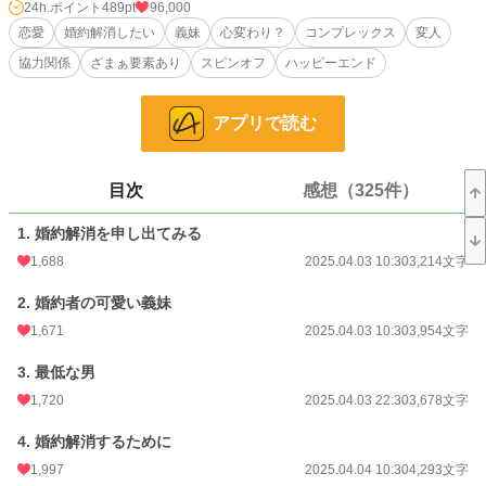
……はずだった。
24h.ポイント
489pt
96,000
ジェロームとの出逢って三回目の記念日となる目前、“義妹”のステイシーが現れ
恋愛
婚約解消したい
義妹
心変わり？
コンプレックス
変人
るまでは。
協力関係
ざまぁ要素あり
スピンオフ
ハッピーエンド
義妹が現れてからの彼の変貌振りにショックを受けて耐えられなくなったレティ
ーシャは、
アプリで読む
周囲の反対を押し切って婚約の解消を申し出るが、
ジェロームには拒否され挙句の果てにはバカにされてしまう。
周囲とジェロームを納得させるには、彼より上の男性を捕まえるしかない！
目次
感想（325件）
そう結論づけたレティーシャは、
公爵家の令息、エドゥアルトに目をつける。
1. 婚約解消を申し出てみる
……が、彼はなかなかの曲者で────……
1,688
2025.04.03 10:30
3,214文字
2. 婚約者の可愛い義妹
※『結婚式当日、婚約者と姉に裏切られて惨めに捨てられた花嫁ですが』
1,671
2025.04.03 10:30
3,954文字
こちらの話に出て来るヒーローの友人？ 親友？ エドゥアルトにも春を……
3. 最低な男
というお声を受けて彼の恋物語(？)となります。
1,720
2025.04.03 22:30
3,678文字
★関連作品★
『誕生日当日、親友に裏切られて婚約破棄された勢いでヤケ酒をしましたら』
4. 婚約解消するために
1,997
2025.04.04 10:30
4,293文字
エドゥアルトはこちらの話にも登場してます！