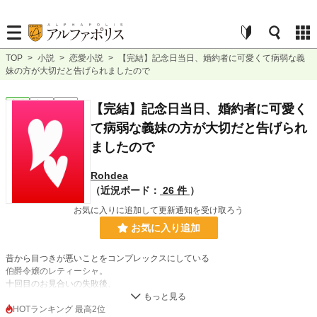
TOP
>
小説
>
恋愛小説
>
【完結】記念日当日、婚約者に可愛くて病弱な義
妹の方が大切だと告げられましたので
恋愛
完結
長編
【完結】記念日当日、婚約者に可愛く
て病弱な義妹の方が大切だと告げられ
ましたので
Rohdea
（近況ボード：
26 件
）
お気に入りに追加して更新通知を受け取ろう
お気に入り追加
昔から目つきが悪いことをコンプレックスにしている
伯爵令嬢のレティーシャ。
十回目のお見合いの失敗後、
ついに自分を受け入れてくれる相手、侯爵令息のジェロームと出逢って婚約。
これで幸せになれる───
HOTランキング 最高2位