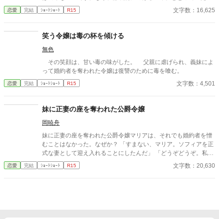
役令嬢予定のヴァイオレットだが……
文字数：16,625
恋愛
完結
ｼｮｰﾄｼｮｰﾄ
R15
笑う令嬢は毒の杯を傾ける
無色
その笑顔は、甘い毒の味がした。 父親に虐げられ、義妹によ
って婚約者を奪われた令嬢は復讐のために毒を喰む。
文字数：4,501
恋愛
完結
ｼｮｰﾄｼｮｰﾄ
R15
妹に正妻の座を奪われた公爵令嬢
岡暁舟
妹に正妻の座を奪われた公爵令嬢マリアは、それでも婚約者を憎
むことはなかった。なぜか？ 「すまない、マリア。ソフィアを正
式な妻として迎え入れることにしたんだ」 「どうぞどうぞ。私は
何も気にしませんから……」 マリアは妹のソフィアを祝福した。
文字数：20,630
恋愛
完結
ｼｮｰﾄｼｮｰﾄ
R15
だが当然、不気味な未来の陰が少しずつ歩み寄っていた。