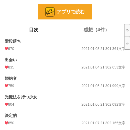
恋愛
628 位 / 66,363 件
アプリで読む
お気に入り
1,497
24h.ポイント
1,178 pt
目次
感想（4件）
文字数
41,813
階段落ち
更新日時
2021.01.23 20:30
970
2021.01.03 21:30
1,361文字
初回公開日時
2021.01.03 21:30
出会い
初回完結日時
835
2021.01.24 23:35
2021.01.04 21:30
2,653文字
週間ポイント
3,362 pt (3,001 位)
婚約者
759
2021.01.05 21:30
1,999文字
月間ポイント
13,939 pt (3,344 位)
光魔法を持つ少女
年間ポイント
336,966 pt (1,708 位)
804
2021.01.06 21:30
2,092文字
累計ポイント
948,502 pt (6,118 位)
決定的
850
2021.01.07 21:30
2,165文字