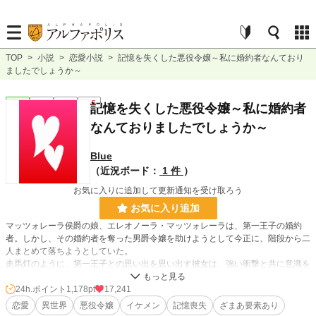
TOP
>
小説
>
恋愛小説
>
記憶を失くした悪役令嬢～私に婚約者なんており
ましたでしょうか～
恋愛
完結
短編
R15
記憶を失くした悪役令嬢～私に婚約者
なんておりましたでしょうか～
Blue
（近況ボード：
1 件
）
お気に入りに追加して更新通知を受け取ろう
お気に入り追加
マッツォレーラ侯爵の娘、エレオノーラ・マッツォレーラは、第一王子の婚約
者。しかし、その婚約者を奪った男爵令嬢を助けようとして今正に、階段から二
人まとめて落ちようとしていた。
走馬灯のように、第一王子との思い出を思い出す彼女は、強い衝撃と共に意識を
失ったのだった。
24h.ポイント
1,178pt
17,241
恋愛
異世界
悪役令嬢
イケメン
記憶喪失
ざまあ要素あり
小説
1,097 位 / 228,746 件