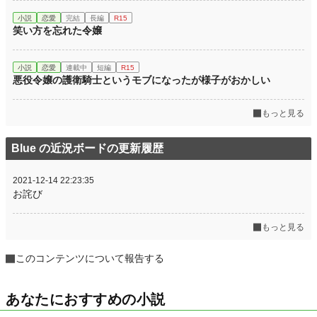
小説
恋愛
完結
長編
R15
笑い方を忘れた令嬢
小説
恋愛
連載中
短編
R15
悪役令嬢の護衛騎士というモブになったが様子がおかしい
もっと見る
Blue の近況ボードの更新履歴
2021-12-14 22:23:35
お詫び
もっと見る
このコンテンツについて報告する
あなたにおすすめの小説