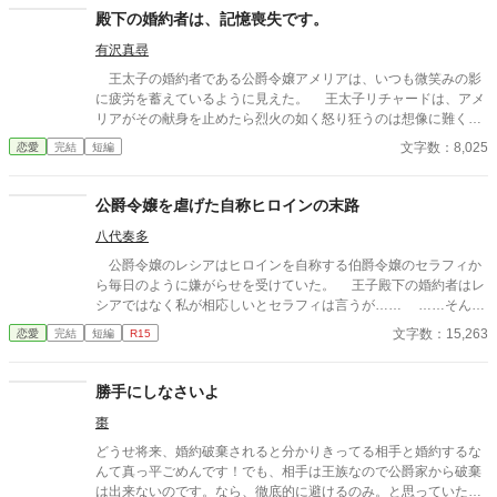
殿下の婚約者は、記憶喪失です。
有沢真尋
王太子の婚約者である公爵令嬢アメリアは、いつも微笑みの影
に疲労を蓄えているように見えた。 王太子リチャードは、アメ
リアがその献身を止めたら烈火の如く怒り狂うのは想像に難くな
い。自分の行動にアメリアが口を出すのも絶対に許さない。たと
文字数：8,025
恋愛
完結
短編
えば結婚前に派手な女遊びはやめて欲しい、という願いでさえ
も。 たとえ王太子妃になれるとしても、幸せとは無縁そうに見
えたアメリア。 彼女は高熱にうなされた後、すべてを忘れてし
公爵令嬢を虐げた自称ヒロインの末路
まっていた。 ※ざまあ要素はありません。 ※表紙はかんたん表紙
八代奏多
メーカーさま
公爵令嬢のレシアはヒロインを自称する伯爵令嬢のセラフィか
ら毎日のように嫌がらせを受けていた。 王子殿下の婚約者はレ
シアではなく私が相応しいとセラフィは言うが…… ……そんな
こと、絶対にさせませんわよ？
文字数：15,263
恋愛
完結
短編
R15
勝手にしなさいよ
棗
どうせ将来、婚約破棄されると分かりきってる相手と婚約するな
んて真っ平ごめんです！でも、相手は王族なので公爵家から破棄
は出来ないのです。なら、徹底的に避けるのみ。と思っていた悪