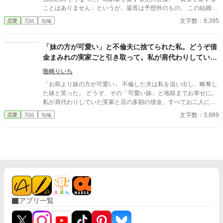
ません。
ことはありません」というが、返答は予想外のもの。 この結婚の
先に、幸せはあるだろうか？ 小説家になろう様でも投稿していま
文字数：8,395
恋愛
完結
短編
す。
「妹の方が可愛い」と不倫夫に捨てられた私。どうぞ借
金まみれの実家ごと引き取って。私が肩代わりしていた
負債、すべてお二人に引き継いでおきました
唯崎りいち
「お前より妹の方が可愛い」 不倫した夫は私を追い出し、略奪し
た妹と笑った。 どうぞ、その「可愛い妹」と地獄までお幸せに。
私が肩代わりしていた実家と店の多額の借金、すべてお二人に引
き継いでおきましたから。 「財布」を失った元夫と、逃げ場を失
文字数：3,889
恋愛
完結
短編
った妹。 身の丈に合わない贅沢を望んだ寄生虫たちの、惨めな末
路を特等席で眺めさせていただきます。
アプリ一覧