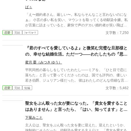
ばぅ
「え〜婚約者さん、厳しい〜。私ならそんなこと言わないのにな
ぁ」 小言の多い私を笑い、マウントを取ってくる幼馴染令嬢。私
が言葉に詰まっていると、豪快で声のデカい婚約者が笑い飛ばし
た。 「そうだな、だからお前は未だに婚約相手が決まらないんだ
文字数：7,250
恋愛
完結
ｼｮｰﾄｼｮｰﾄ
ろうな！」 悪気ゼロ(?)の大声正論パンチで、幼馴染をバッサリ撃
退！ 私の「厳しさ」を誰よりも愛する太陽の騎士様との、スカッ
と痛快ラブコメディ。
『君のすべてを愛しているよ』と微笑む完璧な旦那様と
の、幸せな結婚生活。ただ一つ——わたしたちの『思い
出』だけが、どうしても噛み合わないのです
蜜月 憂（みつき ゆう）
平民同然の暮らしをしていたわたし――ミアを、「ひと目で恋に
落ちた」と言って娶ってくださったのは、国でも評判の、優しい
若き伯爵、ジュリアン様だった。 彼はわたしのどんな些細な言葉
も、笑い方も、ぜんぶ覚えていて、蕩けるように甘やかしてくれ
文字数：5,462
恋愛
完結
短編
る。夏の離れで過ごす日々は、夢のように幸せ。 ――ただ一つ。
夏の夜、庭の鈴虫の音に耳を澄ませると、その音に混じって、聞
こえてくるのです。 数年前の、まだ彼と出会う前の、"昔のわた
聖女をぶん殴った女が妻になった。「貴女を愛すること
しの声"が。笑い声も、寝言も、名前を呼ぶ声さえ。 ねえ、ジュ
はありません」と言ったら、「はい、知ってます」と言
リアン様。あなたは、わたしの、何を、集めているの。 ※二人に
われた。
とっては、最初から最後までハッピーエンドです。 ※ほの暗いホ
下菊みこと
ラー風味（人間の狂気・執着）がありますが、ヒロインは絶対に
主人公は、聖女をぶん殴った女を妻に迎えた。迎えたというか、
傷つかず、溺愛されて幸せなままの物語です。幽霊やお化けは出
強制的にそうなった。幼馴染を愛する主人公は、「貴女を愛する