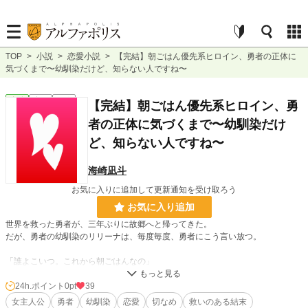
TOP
>
小説
>
恋愛小説
>
【完結】朝ごはん優先系ヒロイン、勇者の正体に
気づくまで〜幼馴染だけど、知らない人ですね〜
恋愛
完結
長編
【完結】朝ごはん優先系ヒロイン、勇
者の正体に気づくまで〜幼馴染だけ
ど、知らない人ですね〜
海崎凪斗
お気に入りに追加して更新通知を受け取ろう
お気に入り追加
世界を救った勇者が、三年ぶりに故郷へと帰ってきた。
だが、勇者の幼馴染のリリーナは、毎度毎度、勇者にこう言い放つ。
「誰よこいつ。これから朝ごはんなの」
村人は痴話喧嘩だと呆れている。
24h.ポイント
0pt
39
でも、リリーナの朝は忙しいのだ。紅茶を淹れて、とっておきのジャムをトース
女主人公
勇者
幼馴染
恋愛
切なめ
救いのある結末