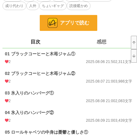
トに塗って。
成り代わり
人外
ちょいギャグ
読後暖かめ
ーーーー"本当に知らない誰か"を門前払いするぐらいには。
これは、勇者の帰還を待っていた少女と、
アプリで読む
彼女のもとへ帰ってきた『勇者を名乗る何者か』の物語。少しの違和感から始ま
る、新しい朝へと歩き出すための短い旅。
※完結済。
目次
感想
小説
228,634 位 / 228,634 件
01 ブラックコーヒーと木苺ジャム①
2
2025.08.06 21:50
2,311文字
恋愛
66,326 位 / 66,326 件
02 ブラックコーヒーと木苺ジャム②
お気に入り
15
2
2025.08.07 21:00
3,986文字
24h.ポイント
0 pt
03 氷入りのハンバーグ①
文字数
60,303
2
2025.08.08 21:00
2,083文字
更新日時
2025.08.29 21:14
04 氷入りのハンバーグ②
初回公開日時
2025.08.06 21:50
2
2025.08.09 21:00
3,439文字
初回完結日時
2025.08.29 21:14
05 ロールキャベツの中身は憂鬱と優しさ①