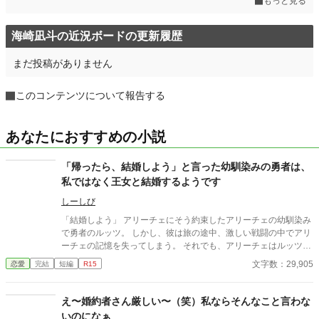
もっと見る
海崎凪斗の近況ボードの更新履歴
まだ投稿がありません
このコンテンツについて報告する
あなたにおすすめの小説
「帰ったら、結婚しよう」と言った幼馴染みの勇者は、
私ではなく王女と結婚するようです
しーしび
「結婚しよう」 アリーチェにそう約束したアリーチェの幼馴染み
で勇者のルッツ。 しかし、彼は旅の途中、激しい戦闘の中でアリ
ーチェの記憶を失ってしまう。 それでも、アリーチェはルッツに
会いたくて魔王討伐を果たした彼の帰還を祝う席に忍び込むも、
文字数：29,905
恋愛
完結
短編
R15
そこでは彼と王女の婚約が発表されていた・・・
え〜婚約者さん厳しい〜（笑）私ならそんなこと言わな
いのになぁ