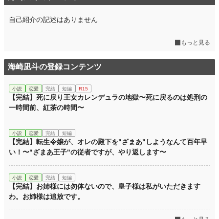
自己紹介の記述はありません
もっと見る
海崎凪斗の登録コンテンツ
小説
恋愛
完結
短編
R15
【完結】死に戻り王女カレンデュラの地獄〜死に戻るのは処刑の
一時間前、紅茶の時間〜
小説
恋愛
完結
短編
【完結】転生令嬢が、オレの殿下を"ざまあ"しようなんて百年早
い！〜"ざまあ王子"の従者ですが、やり返します〜
小説
恋愛
完結
短編
【完結】お姉様には勿体ないので、皇子様は私がいただきます
わ。お姉様は追放です。