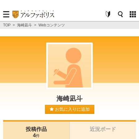
TOP
>
海崎凪斗
>
Webコンテンツ
海崎凪斗
お気に入りに追加
投稿作品
近況ボード
4
件