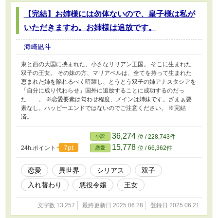
【完結】お姉様には勿体ないので、皇子様は私が
いただきますわ。お姉様は追放です。
海崎凪斗
東と西の大国に挟まれた、小さなリリアン王国。 そこに生まれた
双子の王女。 その妹の方、マリアベルは、全てを持って生まれた
恵まれた姉を陥れるべく暗躍し、とうとう双子の姉アナスタシアを
「自分に成り代わらせ」国外に追放することに成功するのだっ
た……。 ※恋愛要素は匂わせ程度、メインは姉妹です。ざまぁ要
素なし。ハッピーエンドではないのでご注意ください。 ※完結
済。
36,274
小説
位 / 228,743件
15,778
7pt
24h.ポイント
位 / 66,362件
恋愛
恋愛
異世界
シリアス
双子
入れ替わり
悪役令嬢
王女
文字数 13,257
最終更新日 2025.06.28
登録日 2025.06.21