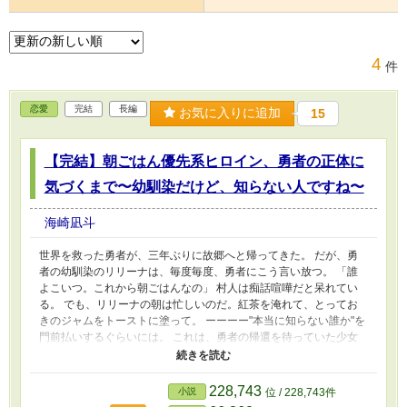
4
件
恋愛
完結
長編
お気に入りに追加
15
【完結】朝ごはん優先系ヒロイン、勇者の正体に
気づくまで〜幼馴染だけど、知らない人ですね〜
海崎凪斗
世界を救った勇者が、三年ぶりに故郷へと帰ってきた。 だが、勇
者の幼馴染のリリーナは、毎度毎度、勇者にこう言い放つ。 「誰
よこいつ。これから朝ごはんなの」 村人は痴話喧嘩だと呆れてい
る。 でも、リリーナの朝は忙しいのだ。紅茶を淹れて、とってお
きのジャムをトーストに塗って。 ーーーー"本当に知らない誰か"を
門前払いするぐらいには。 これは、勇者の帰還を待っていた少女
と、 彼女のもとへ帰ってきた『勇者を名乗る何者か』の物語。少
しの違和感から始まる、新しい朝へと歩き出すための短い旅。 ※
完結済。
228,743
小説
位 / 228,743件