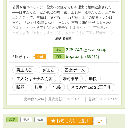
公爵令嬢ロベリアは、聖女への嫌がらせを理由に婚約破棄された
――はずだった。だが夜会の席、第二王子が「冤罪だった」と声を
上げたことで、空気は一変する。 けれど第一王子の従者・レンは
言う。 「いや？冤罪なんかじゃない。本当に嫌がらせはあったん
だよ」「オレの殿下を"ざまあ王子"にしようなんて、百年早い！」
※ざまぁ系ではありますが、"ざまぁされそうな王子の従者が、そ
れを阻止して悪役令嬢気取りの転生者をざまぁし返す話"です。主
従モノに近いので、ご注意ください。 プロローグ＋前後編で完
結。
228,743
小説
位 / 228,743件
66,362
0pt
24h.ポイント
位 / 66,362件
恋愛
男主人公
ざまあ
乙女ゲーム
主人公は王子の従者
婚約破棄
痛快
断罪
転生
忠義
ざまあするのは王子側
文字数 9,494
最終更新日 2025.07.11
登録日 2025.07.09
恋愛
完結
短編
お気に入りに追加
17