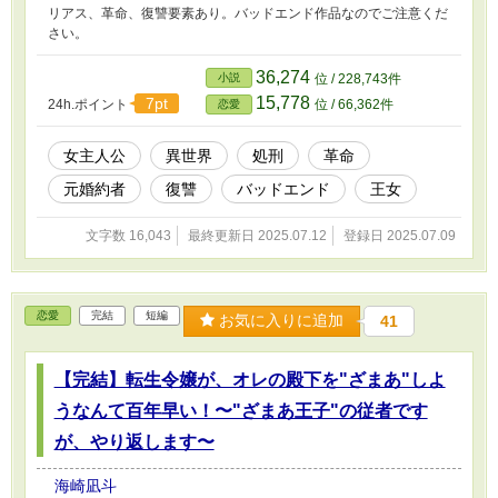
リアス、革命、復讐要素あり。バッドエンド作品なのでご注意くだ
さい。
36,274
小説
位 / 228,743件
15,778
7pt
24h.ポイント
位 / 66,362件
恋愛
女主人公
異世界
処刑
革命
元婚約者
復讐
バッドエンド
王女
文字数 16,043
最終更新日 2025.07.12
登録日 2025.07.09
恋愛
完結
短編
お気に入りに追加
41
【完結】転生令嬢が、オレの殿下を"ざまあ"しよ
うなんて百年早い！〜"ざまあ王子"の従者です
が、やり返します〜
海崎凪斗