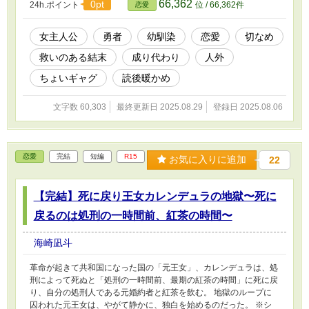
66,362
0pt
24h.ポイント
位 / 66,362件
恋愛
女主人公
勇者
幼馴染
恋愛
切なめ
救いのある結末
成り代わり
人外
ちょいギャグ
読後暖かめ
文字数 60,303
最終更新日 2025.08.29
登録日 2025.08.06
恋愛
完結
短編
R15
お気に入りに追加
22
【完結】死に戻り王女カレンデュラの地獄〜死に
戻るのは処刑の一時間前、紅茶の時間〜
海崎凪斗
革命が起きて共和国になった国の「元王女」、カレンデュラは、処
刑によって死ぬと「処刑の一時間前、最期の紅茶の時間」に死に戻
り、自分の処刑人である元婚約者と紅茶を飲む。 地獄のループに
囚われた元王女は、やがて静かに、独白を始めるのだった。 ※シ