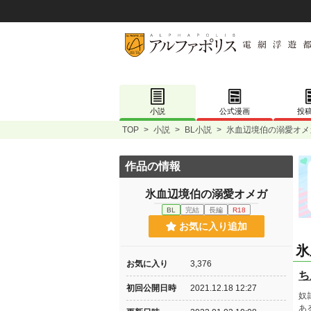
小説
公式漫画
投
TOP
>
小説
>
BL小説
>
氷血辺境伯の溺愛オメ
作品の情報
氷血辺境伯の溺愛オメガ
BL
完結
長編
R18
お気に入り追加
氷
お気に入り
3,376
ち
初回公開日時
2021.12.18 12:27
奴
あ