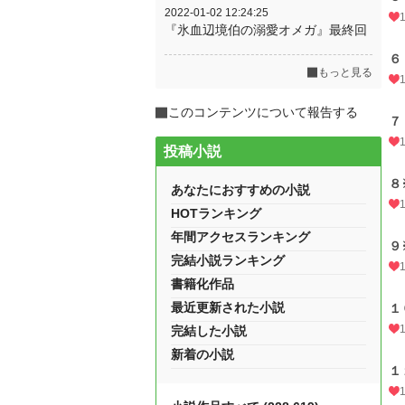
2022-01-02 12:24:25
『氷血辺境伯の溺愛オメガ』最終回
６
もっと見る
このコンテンツについて報告する
７
投稿小説
８
あなたにおすすめの小説
HOTランキング
年間アクセスランキング
９
完結小説ランキング
書籍化作品
最近更新された小説
１
完結した小説
新着の小説
１