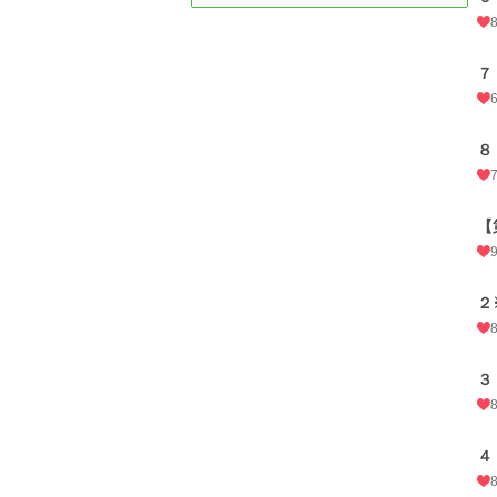
７
８
【
２
３
４