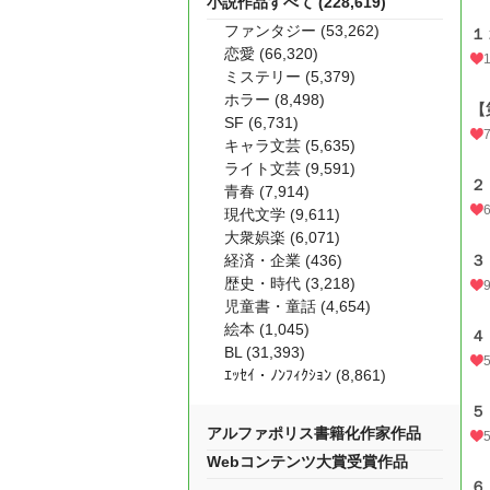
小説作品すべて (228,619)
ファンタジー (53,262)
１
恋愛 (66,320)
ミステリー (5,379)
ホラー (8,498)
【
SF (6,731)
キャラ文芸 (5,635)
ライト文芸 (9,591)
２
青春 (7,914)
現代文学 (9,611)
大衆娯楽 (6,071)
経済・企業 (436)
３
歴史・時代 (3,218)
児童書・童話 (4,654)
絵本 (1,045)
４
BL (31,393)
ｴｯｾｲ・ﾉﾝﾌｨｸｼｮﾝ (8,861)
５
アルファポリス書籍化作家作品
Webコンテンツ大賞受賞作品
６