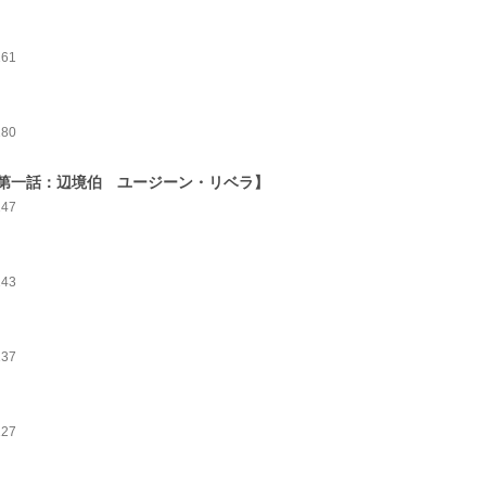
161
180
第一話：辺境伯 ユージーン・リベラ】
147
143
137
127