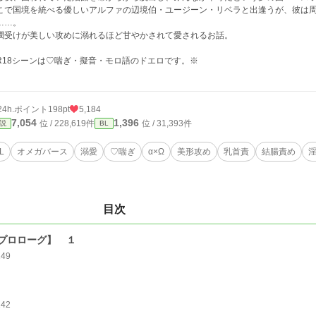
こで国境を統べる優しいアルファの辺境伯・ユージーン・リベラと出逢うが、彼は
……。
憫受けが美しい攻めに溺れるほど甘やかされて愛されるお話。
R18シーンは♡喘ぎ・擬音・モロ語のドエロです。※
24h.ポイント
198pt
5,184
7,054
1,396
位 / 228,619件
位 / 31,393件
説
BL
L
オメガバース
溺愛
♡喘ぎ
α×Ω
美形攻め
乳首責
結腸責め
目次
プロローグ】 １
149
142