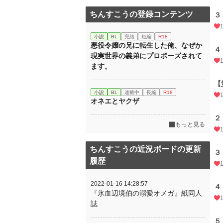
ちんすこうの登録コンテンツ
３
小説
BL
完結
短編
R18
悪役令嬢の兄に転生した俺、なぜか
４
現実世界の義弟にプロポーズされて
ます。
【
小説
BL
連載中
長編
R18
オネエとヤクザ
２
もっと見る
ちんすこうの近況ボードの更新
３
履歴
2022-01-16 14:28:57
４
『氷血辺境伯の溺愛オメガ』紙同人
誌
５