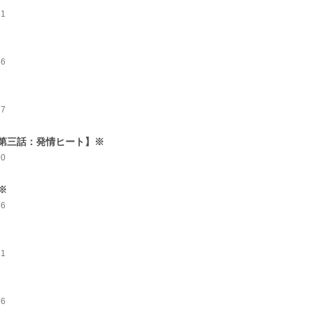
81
66
77
第三話：発情ヒート】※
90
※
86
81
86