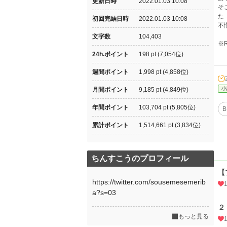
更新日時
2022.01.03 10:08
そ
た
初回完結日時
2022.01.03 10:08
不
文字数
104,403
※
24h.ポイント
198 pt (7,054位)
週間ポイント
1,998 pt (4,858位)
小
月間ポイント
9,185 pt (4,849位)
年間ポイント
103,704 pt (5,805位)
B
累計ポイント
1,514,661 pt (3,834位)
ちんすこうのプロフィール
【
https://twitter.com/sousemesemerib
a?s=03
２
もっと見る