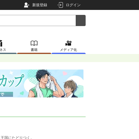
新規登録
ログイン
ネス
書籍
メディア化
ラ王国にたどりつく。