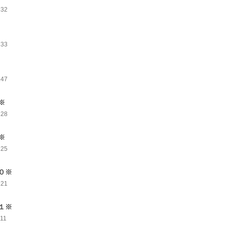
132
133
147
※
128
※
125
０※
121
１※
111