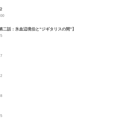
２
100
第二話：氷血辺境伯と“ジギタリスの間”】
75
67
92
58
55