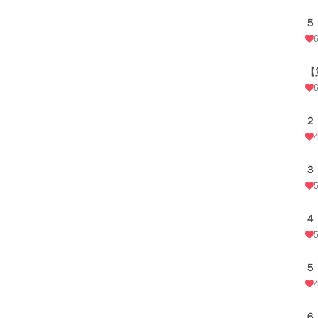
５
【
２
３
４
５
６