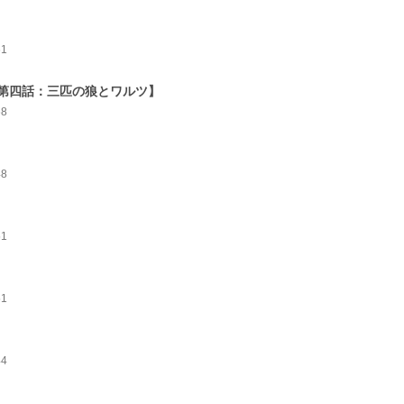
61
第四話：三匹の狼とワルツ】
68
48
51
51
44