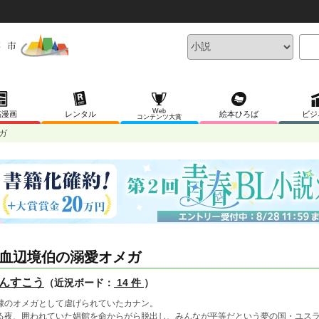
Web
稿漫画
レンタル
絵本ひろば
ビジ
コンテンツ大賞
ガ
血辺境伯の溺愛オメガ
んすこう
（近況ボード：
14 件
）
隷のオメガとして虐げられていたカナン。
る夜、囲われていた娼館を命からがら脱出し、みんなが平等だという夢の国・ユス