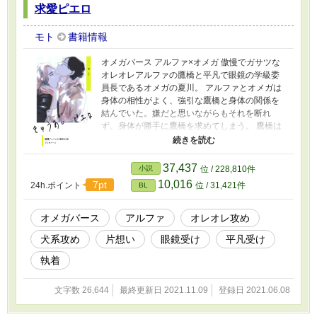
求愛ピエロ
モト
書籍情報
オメガバース アルファ×オメガ 傲慢でガサツな
オレオレアルファの鷹橋と平凡で眼鏡の学級委
員長であるオメガの夏川。 アルファとオメガは
身体の相性がよく、強引な鷹橋と身体の関係を
結んでいた。嫌だと思いながらもそれを断れ
ず、身体が勝手に鷹橋を求めてしまう。 鷹橋は
ずっとそれをツンデレだと思っていたが……。
オレオレアルファが犬系アルファに。 ハッピー
エンド。 一話から※印です。多めです。書き直
37,437
小説
位 / 228,810件
しました。 ムーンライトノベルズにも投稿して
10,016
7pt
24h.ポイント
位 / 31,421件
BL
おります。
オメガバース
アルファ
オレオレ攻め
犬系攻め
片想い
眼鏡受け
平凡受け
執着
文字数 26,644
最終更新日 2021.11.09
登録日 2021.06.08