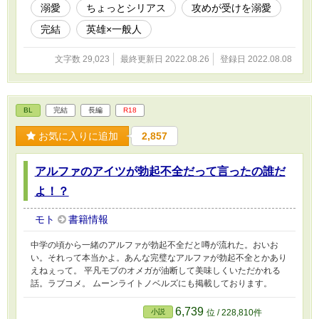
溺愛
ちょっとシリアス
攻めが受けを溺愛
完結
英雄×一般人
文字数 29,023
最終更新日 2022.08.26
登録日 2022.08.08
BL
完結
長編
R18
お気に入りに追加
2,857
アルファのアイツが勃起不全だって言ったの誰だ
よ！？
モト
書籍情報
中学の頃から一緒のアルファが勃起不全だと噂が流れた。おいお
い。それって本当かよ。あんな完璧なアルファが勃起不全とかあり
えねぇって。 平凡モブのオメガが油断して美味しくいただかれる
話。ラブコメ。 ムーンライトノベルズにも掲載しております。
6,739
小説
位 / 228,810件