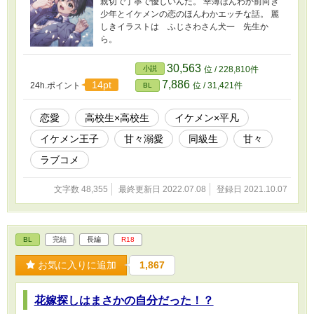
親切で丁寧で優しいんだ。 幸薄ほんわか前向き
少年とイケメンの恋のほんわかエッチな話。 麗
しきイラストは ふじさわさん犬一 先生か
ら。
30,563
小説
位 / 228,810件
7,886
14pt
24h.ポイント
位 / 31,421件
BL
恋愛
高校生×高校生
イケメン×平凡
イケメン王子
甘々溺愛
同級生
甘々
ラブコメ
文字数 48,355
最終更新日 2022.07.08
登録日 2021.10.07
BL
完結
長編
R18
お気に入りに追加
1,867
花嫁探しはまさかの自分だった！？