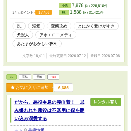
7,878
小説
位 / 228,810件
1,588
177pt
24h.ポイント
位 / 31,421件
BL
BL
溺愛
変態攻め
とにかく受けがすき
犬獣人
アホエロコメディ
あたまがおかしい攻め
文字数 18,411
最終更新日 2026.07.12
登録日 2026.07.06
BL
完結
長編
R18
お気に入りに追加
6,685
レンタル有り
だから、悪役令息の腰巾着！ 忌
み嫌われた悪役は不器用に僕を囲
い込み溺愛する
モト
書籍情報