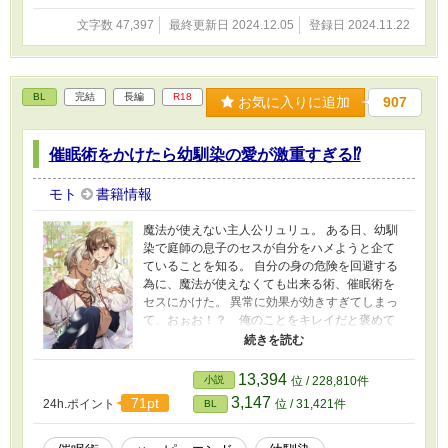
文字数 47,397
最終更新日 2024.12.05
登録日 2024.11.22
BL
完結
長編
R18
お気に入りに追加
907
催眠術をかけたら幼馴染の愛が激重すぎる⁉
モト
書籍情報
魔法が使えない主人公リュリュ。 ある日、幼馴
染で庭師の息子のセスが自分をハメようと企て
ていることを知る。 自分の身の危険を回避する
為に、魔法が使えなくても出来る術、催眠術を
セスにかけた。 異常に効果が効きすぎてしまっ
て、おぉお！？ 俺のことをキレイだと褒めて
褒めて好き好き言いまくって溺愛してくる。無
口で無表情はどうした！？ セスはそんな人間
じゃないだろう！？ と人格まで催眠術にかかっ
13,394
小説
位 / 228,810件
て変わる話だけど、本当のところは……。 2023
3,147
71pt
24h.ポイント
位 / 31,421件
BL
に『幼馴染に催眠術をかけたら溺愛されまくち
ゃった⁉』で掲載しておりましたが、全体を改稿
し、あまりに内容変更が多いのでアップし直し