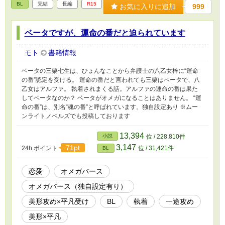
BL
完結
長編
R15
お気に入りに追加
999
ベータですが、運命の番だと迫られています
モト
書籍情報
ベータの三栗七生は、ひょんなことから弁護士の八乙女梓に“運命
の番”認定を受ける。 運命の番だと言われても三栗はベータで、八
乙女はアルファ。 執着されまくる話。アルファの運命の番は果た
してベータなのか？ ベータがオメガになることはありません。 “運
命の番”は、別名“魂の番”と呼ばれています。独自設定あり ※ムー
ンライトノベルズでも投稿しております
13,394
小説
位 / 228,810件
3,147
71pt
24h.ポイント
位 / 31,421件
BL
恋愛
オメガバース
オメガバース（独自設定有り）
美形攻め×平凡受け
BL
執着
一途攻め
美形×平凡