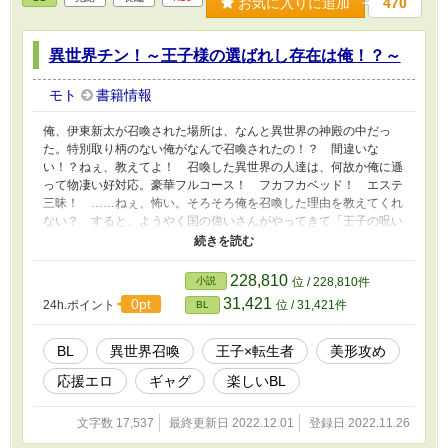
お気に入りに追加
470
異世界チン！～王子様の選ばれし存在は俺！？～
モト
書籍情報
俺、伊東新太が召喚された場所は、なんと異世界の神殿の中だっ
た。特別取り柄のない俺がなんで召喚されたの！？ 間違いな
い！？ねぇ、教えてよ！ 召喚した異世界の人達は、何故か俺に遜
って物凄い好対応。豪華フルコース！ フカフカベッド！ エステ
三昧！ ……ねぇ、怖い。そろそろ俺を召喚した理由を教えてくれ
ない？ すると、ようやく国の偉いさんがやってきて「王子の呪い
を解く鞘として召喚いたしました」「鞘？」話を聞くと、なんと国
の第一王子が呪いをかけられているそうだ。それを解くのは選ばれ
し鞘だけ……。なるほど、俺が王子を助けるわけね。鞘の役目って
228,810
小説
位 / 228,810件
ことは剣があるんだろう？ エクスカ〇バー的な剣がさ。新太は王
31,421
0pt
24h.ポイント
位 / 31,421件
BL
子の呪いを解くことが出来るのか！ 美形王子と健気な流され受
け。元気なBLです。ムーンライトノベルズでも投稿しております
BL
異世界召喚
王子×転生者
美形攻め
応援エロ
ギャグ
楽しいBL
文字数 17,537
最終更新日 2022.12.01
登録日 2022.11.26