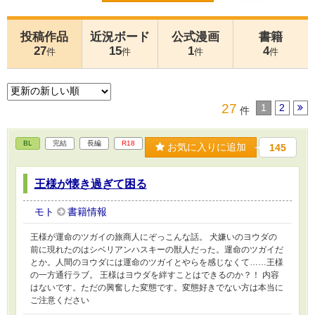
投稿作品
近況ボード
公式漫画
書籍
27
15
1
4
件
件
件
件
27
1
2
件
BL
完結
長編
R18
お気に入りに追加
145
王様が懐き過ぎて困る
モト
書籍情報
王様が運命のツガイの旅商人にぞっこんな話。 犬嫌いのヨウダの
前に現れたのはシベリアンハスキーの獣人だった。運命のツガイだ
とか。人間のヨウダには運命のツガイとやらを感じなくて……王様
の一方通行ラブ。 王様はヨウダを絆すことはできるのか？！ 内容
はないです。ただの興奮した変態です。変態好きでない方は本当に
ご注意ください