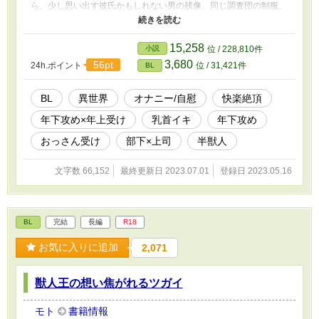
ら、少し思い出す彼氏かもしれない男の残像、同じ調査団の制服。
一体、半年間で俺の身に何が起きたんだ！？ Twitterのエロタグ遊び
で書いたものですので、エロがアホっぽい上に多めです。ご無理な
く楽しんで頂けますように。
15,258
小説
位 / 228,810件
3,680
56pt
24h.ポイント
位 / 31,421件
BL
BL
異世界
オナニー/自慰
快楽絶頂
年下攻め×年上受け
乳首イキ
年下攻め
おっさん受け
部下×上司
半獣人
文字数 66,152
最終更新日 2023.07.01
登録日 2023.05.16
BL
完結
長編
R18
お気に入りに追加
2,071
獣人王の想い焦がれるツガイ
モト
書籍情報