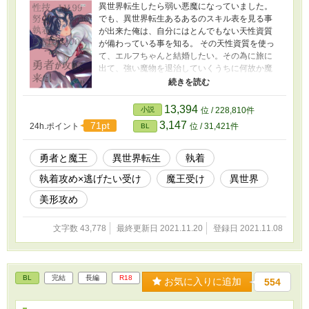
異世界転生したら弱い悪魔になっていました。
でも、異世界転生あるあるのスキル表を見る事
が出来た俺は、自分にはとんでもない天性資質
が備わっている事を知る。 その天性資質を使っ
て、エルフちゃんと結婚したい。その為に旅に
出て、強い魔物を退治していくうちに何故か魔
王になってしまった。 魔王城で仕方なく引きこ
もり生活を送っていると、ある日勇者が攻めて
きた。 その勇者のスキルは……え！？ 性技
13,394
小説
位 / 228,810件
Lv.99、努力Lv.10000、執着Lv.10000、愛情Max
3,147
71pt
24h.ポイント
位 / 31,421件
BL
～～！？！？！？！？！？！ ムーンライトノベ
ルズにも投稿しておりすがアルファ版のほうが
長編になります。
勇者と魔王
異世界転生
執着
執着攻め×逃げたい受け
魔王受け
異世界
美形攻め
文字数 43,778
最終更新日 2021.11.20
登録日 2021.11.08
BL
完結
長編
R18
お気に入りに追加
554