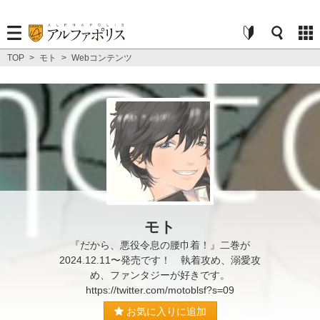
TOP
>
モト
>
Webコンテンツ
モト
『だから、悪役令息の腰巾着！』二巻が
2024.12.11〜発売です！ 執着攻め、溺愛攻
め、ファンタジーが好きです。
https://twitter.com/motoblsf?s=09
お気に入りに追加