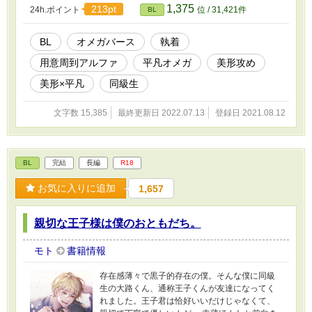
1,375
213pt
24h.ポイント
位 / 31,421件
BL
BL
オメガバース
執着
用意周到アルファ
平凡オメガ
美形攻め
美形×平凡
同級生
文字数 15,385
最終更新日 2022.07.13
登録日 2021.08.12
BL
完結
長編
R18
お気に入りに追加
1,657
親切な王子様は僕のおともだち。
モト
書籍情報
存在感薄々で黒子的存在の僕。そんな僕に同級
生の大路くん、通称王子くんが友達になってく
れました。王子君は恰好いいだけじゃなくて、