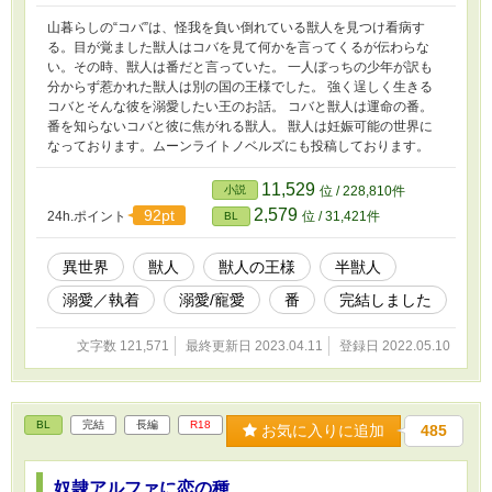
山暮らしの“コバ”は、怪我を負い倒れている獣人を見つけ看病す
る。目が覚ました獣人はコバを見て何かを言ってくるが伝わらな
い。その時、獣人は番だと言っていた。 一人ぼっちの少年が訳も
分からず惹かれた獣人は別の国の王様でした。 強く逞しく生きる
コバとそんな彼を溺愛したい王のお話。 コバと獣人は運命の番。
番を知らないコバと彼に焦がれる獣人。 獣人は妊娠可能の世界に
なっております。ムーンライトノベルズにも投稿しております。
11,529
小説
位 / 228,810件
2,579
92pt
24h.ポイント
位 / 31,421件
BL
異世界
獣人
獣人の王様
半獣人
溺愛／執着
溺愛/寵愛
番
完結しました
文字数 121,571
最終更新日 2023.04.11
登録日 2022.05.10
BL
完結
長編
R18
お気に入りに追加
485
奴隷アルファに恋の種