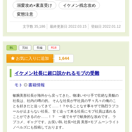
溺愛攻め×素直受け
イケメン残念攻め
変態注意
文字数 35,186
最終更新日 2022.03.15
登録日 2022.01.12
BL
完結
長編
R18
お気に入りに追加
1,644
イケメン社長に超口説かれるモブの受難
モト
書籍情報
敏腕美形社長が海外から戻ってきた。物凄いやり手で壮絶な美貌の
社長は、社内の噂の的。 そんな社長が平社員の平々凡々の俺のこ
とを好きだと迫ってきて……！？やることなす事キザで熱烈ラブコ
ールが止まらない社長。 甘く迫って来る社長にモブ社員は逃れる
ことができるのか……！？ 一途でキザで献身的な攻めです。 ラ
ブコメ、ギャグです。お笑いBL 社長×社員 美形×モブ ムーンライト
ノベルズにも投稿しております。