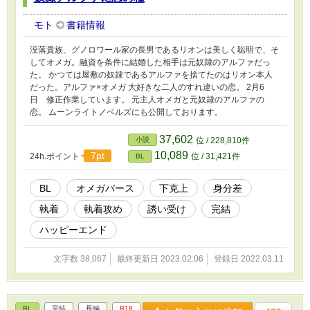
モト
書籍情報
没落貴族、グノロワール家の長男であるリオンは美しく聡明で、そ
してオメガ。融資を条件に結婚した相手は元奴隷のアルファだっ
た。 かつては屋敷の奴隷であるアルファを捨てたのはリオン本人
だった。アルファ×オメガ 大好きな二人のすれ違いの恋。 2月6
日 修正作業しています。 元主人オメガと元奴隷のアルファの
恋。 ムーンライトノベルズにも公開しております。
37,602
小説
位 / 228,810件
10,089
7pt
24h.ポイント
位 / 31,421件
BL
BL
オメガバース
下克上
身分差
執着
執着攻め
誘い受け
完結
ハッピーエンド
文字数 38,067
最終更新日 2023.02.06
登録日 2022.03.11
BL
完結
長編
R18