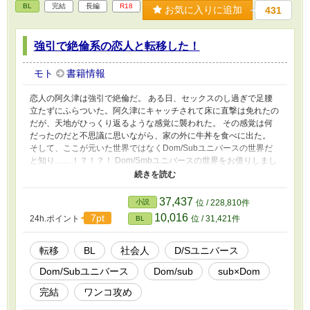
BL
完結
長編
R18
お気に入りに追加
431
強引で絶倫系の恋人と転移した！
モト
書籍情報
恋人の阿久津は強引で絶倫だ。 ある日、セックスのし過ぎで足腰
立たずにふらついた。阿久津にキャッチされて床に直撃は免れたの
だが、天地がひっくり返るような感覚に襲われた。 その感覚は何
だったのだと不思議に思いながら、家の外に牛丼を食べに出た。
そして、ここが元いた世界ではなくDom/Subユニバースの世界だ
と知り……！？！？！ Dom/Smbユニバースの世界をお借りしまし
た。設定知らない方も大丈夫です。登場人物たちも分かっていない
ですので。ゆるくて平和な世界となっております。 独自解釈あ
り。 ムーンライトノベルズにも投稿しています。
37,437
小説
位 / 228,810件
10,016
7pt
24h.ポイント
位 / 31,421件
BL
転移
BL
社会人
D/Sユニバース
Dom/Subユニバース
Dom/sub
sub×Dom
完結
ワンコ攻め