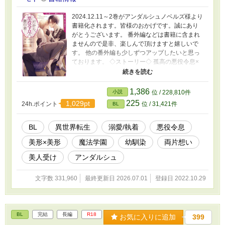
2024.12.11～2巻がアンダルシュノベルズ様より
書籍化されます。皆様のおかげです。誠にあり
がとうございます。 番外編などは書籍に含まれ
ませんので是非、楽しんで頂けますと嬉しいで
す。 他の番外編も少しずつアップしたいと思っ
ております。 ◇ストーリー◇ 孤高の悪役令息×
ＢＬ漫画の総受け主人公に転生した美人 姉が書
いたＢＬ漫画の総モテ主人公に転生したフラン
は、総モテフラグを折る為に、悪役令息サモン
1,386
小説
位 / 228,810件
に取り入ろうとする。しかしサモンは誰にも心
225
1,029pt
24h.ポイント
位 / 31,421件
BL
を許さない一匹狼。周囲の人から怖がられ悪鬼
と呼ばれる存在。 そんなサモンに寄り添い、フ
ランはサモンの悪役フラグも折ろうと決意する
BL
異世界転生
溺愛/執着
悪役令息
──。 互いに信頼関係を築いて、サモンの腰巾着
美形×美形
魔法学園
幼馴染
両片想い
となったフランだが、ある変化が……。どんど
んサモンが過保護になって──！？ ・書籍化部分
美人受け
アンダルシュ
では、web未公開その後の番外編＊がございま
す。 総受け設定のキャラだというだけで、総受
文字数 331,960
最終更新日 2026.07.01
登録日 2022.10.29
けではありません。CPは固定。 自分好みに育っ
ちゃった悪役とのラブコメになります。
BL
完結
長編
R18
お気に入りに追加
399