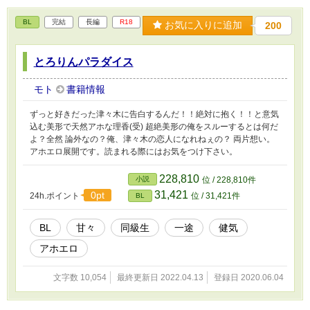
BL
完結
長編
R18
お気に入りに追加
200
とろりんパラダイス
モト
書籍情報
ずっと好きだった津々木に告白するんだ！！絶対に抱く！！と意気
込む美形で天然アホな理香(受) 超絶美形の俺をスルーするとは何だ
よ？全然 論外なの？俺、津々木の恋人になれねぇの？ 両片想い。
アホエロ展開です。読まれる際にはお気をつけ下さい。
228,810
小説
位 / 228,810件
31,421
0pt
24h.ポイント
位 / 31,421件
BL
BL
甘々
同級生
一途
健気
アホエロ
文字数 10,054
最終更新日 2022.04.13
登録日 2020.06.04