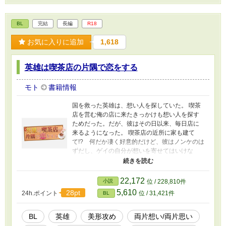
BL
完結
長編
R18
お気に入りに追加
1,618
英雄は喫茶店の片隅で恋をする
モト
書籍情報
国を救った英雄は、想い人を探していた。 喫茶
店を営む俺の店に来たきっかけも想い人を探す
ためだった。だが、彼はその日以来、毎日店に
来るようになった。 喫茶店の近所に家も建て
て!? 何だか凄く好意的だけど、彼はノンケのは
ずだし、ゲイの自分が想いを寄せてはいけな
い……よな？ 少しだけシリアス、ハッピーエン
ドです。両片想いの甘々です。 本篇完結、番外
編は気まぐれでupしています。 ムーンにも投稿
22,172
小説
位 / 228,810件
しております。 素敵なタイトルロゴは桃レンン
5,610
28pt
24h.ポイント
位 / 31,421件
BL
ジ様より頂戴いただきました。
BL
英雄
美形攻め
両片想い/両片思い