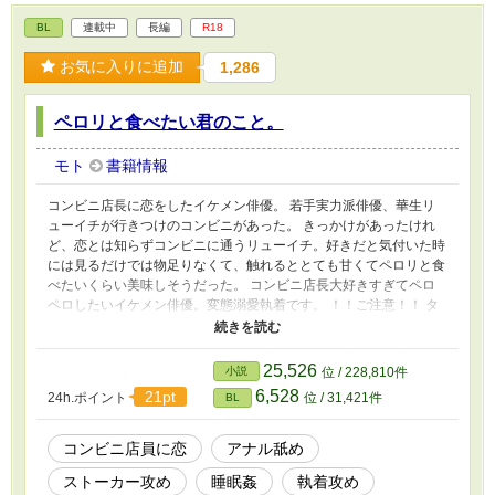
BL
連載中
長編
R18
お気に入りに追加
1,286
ペロリと食べたい君のこと。
モト
書籍情報
コンビニ店長に恋をしたイケメン俳優。 若手実力派俳優、華生リ
ューイチが行きつけのコンビニがあった。 きっかけがあったけれ
ど、恋とは知らずコンビニに通うリューイチ。好きだと気付いた時
には見るだけでは物足りなくて、触れるととても甘くてペロリと食
べたいくらい美味しそうだった。 コンビニ店長大好きすぎてペロ
ペロしたいイケメン俳優。変態溺愛執着です。 ！！ご注意！！ タ
グをしっかりお読みの上地雷のない方のみお越しください。 攻め
がド変態、流され受け、ペロペロ、キャンディー、ミルク、美味し
い、アナル舐め、乳首イキ、ぶっかけ、ストーカー、受けが大好き
25,526
小説
位 / 228,810件
すぎる、睡眠姦(未合体)、ギャグではない、パンツ------なのに純
6,528
21pt
24h.ポイント
位 / 31,421件
BL
愛。
コンビニ店員に恋
アナル舐め
ストーカー攻め
睡眠姦
執着攻め