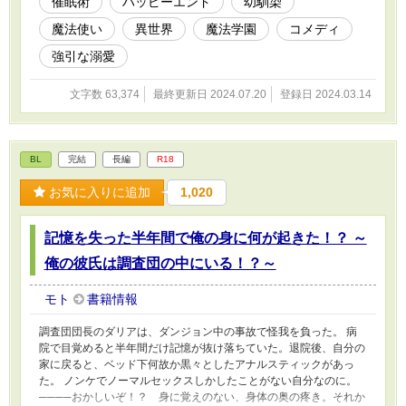
催眠術
ハッピーエンド
幼馴染
ました。 改稿前とストーリーがやや異なってい
魔法使い
異世界
魔法学園
コメディ
ます。ムーンライトノベルズでも掲載しており
ます。
強引な溺愛
文字数 63,374
最終更新日 2024.07.20
登録日 2024.03.14
BL
完結
長編
R18
お気に入りに追加
1,020
記憶を失った半年間で俺の身に何が起きた！？ ～
俺の彼氏は調査団の中にいる！？～
モト
書籍情報
調査団団長のダリアは、ダンジョン中の事故で怪我を負った。 病
院で目覚めると半年間だけ記憶が抜け落ちていた。退院後、自分の
家に戻ると、ベッド下何故か黒々としたアナルスティックがあっ
た。 ノンケでノーマルセックスしかしたことがない自分なのに。
────おかしいぞ！？ 身に覚えのない、身体の奥の疼き。それか