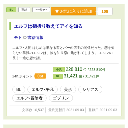
BL
完結
ｼｮｰﾄｼｮｰﾄ
お気に入りに追加
108
エルフは指折り数えてアイを知る
モト
書籍情報
エルフ×人間 はじめは単なる客とバーの店主の関係だった。恋を知
らない孤独のエルフは、彼を知り恋に焦がれてしまう。 エルフの
長く一途な恋の話。
228,810
小説
位 / 228,810件
31,421
0pt
24h.ポイント
位 / 31,421件
BL
BL
エルフ×平凡
美形
シリアス
エルフ×冒険者
ゴブリン
文字数 10,537
最終更新日 2021.09.03
登録日 2021.09.03