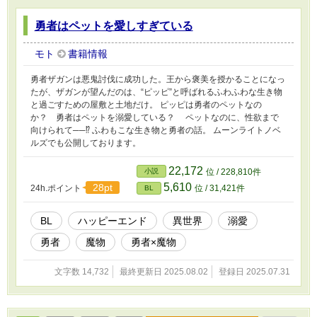
勇者はペットを愛しすぎている
モト
書籍情報
勇者ザガンは悪鬼討伐に成功した。王から褒美を授かることになっ
たが、ザガンが望んだのは、“ピッピ”と呼ばれるふわふわな生き物
と過ごすための屋敷と土地だけ。 ピッピは勇者のペットなの
か？ 勇者はペットを溺愛している？ ペットなのに、性欲まで
向けられて──⁉ ふわもこな生き物と勇者の話。 ムーンライトノベ
ルズでも公開しております。
22,172
小説
位 / 228,810件
5,610
28pt
24h.ポイント
位 / 31,421件
BL
BL
ハッピーエンド
異世界
溺愛
勇者
魔物
勇者×魔物
文字数 14,732
最終更新日 2025.08.02
登録日 2025.07.31