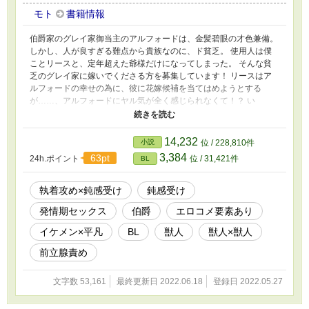
モト
書籍情報
伯爵家のグレイ家御当主のアルフォードは、金髪碧眼の才色兼備。
しかし、人が良すぎる難点から貴族なのに、ド貧乏。 使用人は僕
ことリースと、定年超えた爺様だけになってしまった。 そんな貧
乏のグレイ家に嫁いでくださる方を募集しています！ リースはア
ルフォードの幸せの為に、彼に花嫁候補を当てはめようとする
が……、アルフォードにヤル気が全く感じられなくて！？ い
え！ そっちにヤル気がなくとも、こっちにはあります！ 絶対に
アルフォードには素敵なお嫁様を見つけてみせますからね！！そん
なことを言っていたらエライ目に合わされちゃうし…… エロばっ
14,232
小説
位 / 228,810件
かです。エロ苦手な方はすみません。あんまり深く考えず読んでい
3,384
63pt
24h.ポイント
位 / 31,421件
BL
ただければ……。
執着攻め×鈍感受け
鈍感受け
発情期セックス
伯爵
エロコメ要素あり
イケメン×平凡
BL
獣人
獣人×獣人
前立腺責め
文字数 53,161
最終更新日 2022.06.18
登録日 2022.05.27