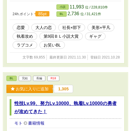
11,993
小説
位 / 228,810件
2,736
85pt
24h.ポイント
位 / 31,421件
BL
恋愛
大人の恋
社長×部下
美形×平凡
執着攻め
第9回ＢＬ小説大賞
ギャグ
ラブコメ
お笑いBL
文字数 69,855
最終更新日 2021.11.30
登録日 2021.10.28
BL
完結
長編
R18
お気に入りに追加
1,305
性技Lv.99、努力Lv.10000、執着Lv.10000の勇者
が攻めてきた！
モト
書籍情報