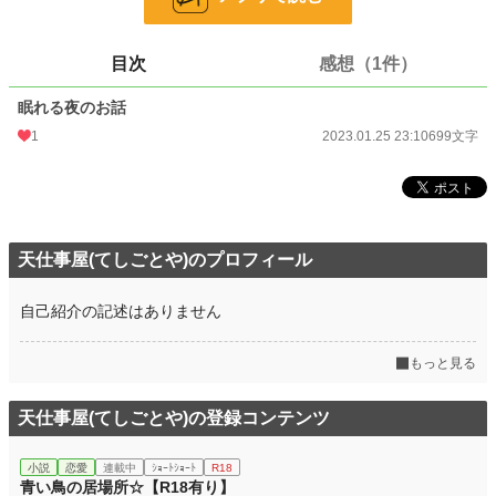
文字数
699
目次
感想（1件）
更新日時
2023.01.25 23:10
眠れる夜のお話
初回公開日時
2023.01.25 23:10
1
2023.01.25 23:10
699文字
初回完結日時
2023.01.25 23:10
週間ポイント
0 pt (228,724 位)
月間ポイント
0 pt (228,724 位)
天仕事屋(てしごとや)のプロフィール
年間ポイント
294 pt (116,181 位)
累計ポイント
12,863 pt (86,963 位)
自己紹介の記述はありません
もっと見る
天仕事屋(てしごとや)の登録コンテンツ
小説
恋愛
連載中
ｼｮｰﾄｼｮｰﾄ
R18
青い鳥の居場所☆【R18有り】