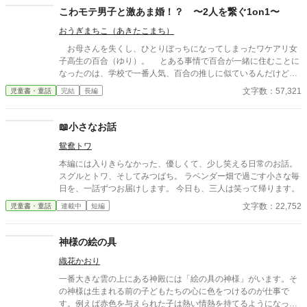
ど、面と向かっては誰にも言えない胸の奥の感情が綴られてい
が、一気に鮮やかな色を帯びていく。 ――友達じゃなかった奴
こわモテ男子と激あま婚！？ 〜2人を繋ぐ1on1〜
た。2人は名前を伏せたまま手紙を「宛名のないお便り」として
が、友達以上になった理由。 【第1章完結！ 甘酸しさ倍増の「第
紹介し、寄り添うようなレコードの曲を流し続けた。
おうぎまちこ（あきたこまち）
2章：夏休み編」連載中！】 ※こちらのお話はAI補助使ってませ
ん。
お母さんを失くし、ひとりぼっちになってしまったワケアリ女
子高生の百合（ゆり）。 とある事情で百合が一緒に住むことに
なったのは、学校で一番人気、百合の推しに似ているんだけど偉
そうで怖いイケメン・瀬戸先輩だった。 最初は怖くて仕方がな
文字数：57,321
児童書・童話
完結
長編
かったけれど、「好きなものは好きでいて良い」って言って励ま
してくれたり、困った時には優しいし、「俺から離れるなよ」っ
て、いつも一緒にいてくれる先輩から段々目が離せなくなってい
📖小さなお話
って……。 先輩、毎日バスケをするくせに「バスケが嫌い」
鴛鴦トワ
だっていうのは、どうして――？ 推しによく似た こわモテ
不良イケメン御曹司×真面目なワケアリ貧乏女子高生との、大豪
本編には入りきらなかった、優しくて、少し笑える日常のお話。
邸で繰り広げられる溺愛同居生活開幕！ ※じれじれ？ ※ヒーロー
スグルとトワ、そしてみつばち。 ラベンダー畑で過ごす小さな毎
は第2話から登場。 ※5万字前後で完結予定。 ※1日1話更新。 ※
日を、一話ずつお届けします。 今日も、三人は笑って帰ります。
noichigoさんに転載。 ※ブザービートからはじまる恋
文字数：22,752
児童書・童話
連載中
短編
神様の絵の具
織花かおり
一番大きな雲の上にある神殿には「絵の具の神様」がいます。そ
の神様は生まれる前の子どもたちの心に色をつけるのが仕事で
す。例えば赤色を与えられた子は熱い情熱を持てるようになった