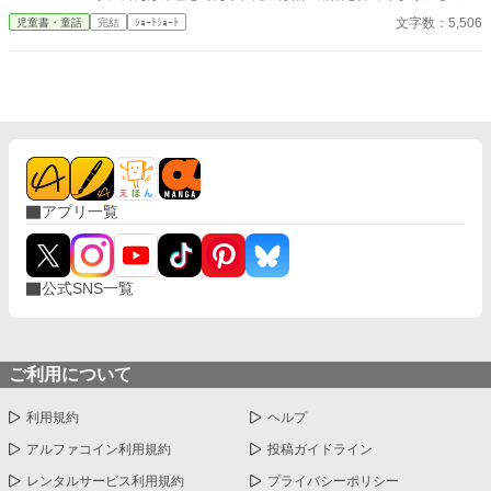
り。青い色を与えられた子は困難な場面でも冷静さを失わなかっ
文字数：5,506
児童書・童話
完結
ｼｮｰﾄｼｮｰﾄ
たり。ある日、絵の具の神様のミスで、ある女の子は色を持たず
に生まれてきてしまいました。その女の子は色を持たないこと
で、色々苦労します。様々な色の心になっても、自分の色に戻れ
ないその子は幸せになれるでしょうか？ハッピーエンドです。 ※
この物語は色彩心理学には基づいてはおりません。
アプリ一覧
公式SNS一覧
ご利用について
利用規約
ヘルプ
アルファコイン利用規約
投稿ガイドライン
レンタルサービス利用規約
プライバシーポリシー