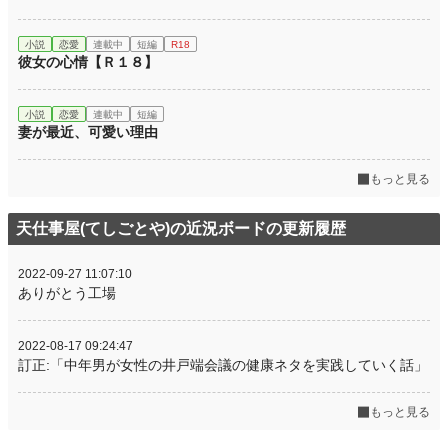
小説
恋愛
連載中
短編
R18
彼女の心情【Ｒ１８】
小説
恋愛
連載中
短編
妻が最近、可愛い理由
もっと見る
天仕事屋(てしごとや)の近況ボードの更新履歴
2022-09-27 11:07:10
ありがとう工場
2022-08-17 09:24:47
訂正:「中年男が女性の井戸端会議の健康ネタを実践していく話」
もっと見る