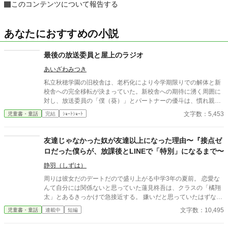
このコンテンツについて報告する
あなたにおすすめの小説
最後の放送委員と屋上のラジオ
あいざわみつき
私立秋穂学園の旧校舎は、老朽化により今学期限りでの解体と新
校舎への完全移転が決まっていた。新校舎への期待に湧く周囲に
対し、放送委員の「僕（葵）」とパートナーの優斗は、慣れ親し
んだ校舎が消えてしまう寂しさを拭えずにいた。 ある日、2人は
文字数：5,453
児童書・童話
完結
ｼｮｰﾄｼｮｰﾄ
教員から命じられた旧放送室の機材整理中に、古びたレコードや
一冊のノート、そして『ラジオ・リクエストカード』を見つけ
る。ノートには『屋上のラジオ：言葉にできなかった想いのため
友達じゃなかった奴が友達以上になった理由〜『接点ゼ
に』と記されていた。かつて旧放送室から屋上のホーンスピーカ
ロだった僕らが、放課後とLINEで「特別」になるまで〜
ーへ音を届けていた設備が独立して残されていることを知った2
人は、真空管アンプに火を入れ、半分冗談で秘密の放課後放送を
静羽（しずは）
開始する。 誰も聴いていないはずの、自分たちの本音や寂しさを
周りは彼女だのデートだので盛り上がる中学3年の夏前。 恋愛な
語った放送だったが、翌朝、葵の靴箱に一通のメモが届く。それ
んて自分には関係ないと思っていた蓮見柊吾は、クラスの「橘翔
はグラウンドでたまたま放送を聴き、ノイズ混じりのピアノ曲に
太」とあるきっかけで急接近する。 嫌いだと思っていたはずなの
涙した生徒からの手紙だった。これをきっかけに、2人の『屋上
に、まっすぐにぶつかってくる橘を知るたび、少しずつ心地いい
文字数：10,495
児童書・童話
連載中
短編
のラジオ』は本格化する。毎朝のように靴箱へ届く手紙には、進
存在になっていき――。 「明日、会おう」 制服を脱いだ夏休み、
路の悩み、解体への寂しさ、好きな人への言えなかった想いな
二人きりの約束。 誰かを好きになる感情も知らなかった僕の日常