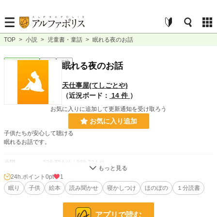
TOP
>
小説
>
児童書・童話
>
眠れる夜のお話
児童書・童話
完結
短編
眠れる夜のお話
天仕事屋(てしごとや)
（近況ボード：
14 件
）
お気に入りに追加して更新通知を受け取ろう
お気に入り追加
子供たちが安心して聴ける
眠れるお話です。
小説
228,724 位 / 228,724 件
24h.ポイント
0pt
1
児童書・童話
4,654 位 / 4,654 件
眠り
子供
絵本
読み聞かせ
寝かしつけ
ほのぼの
１分読書
お気に入り
1
24h.ポイント
0 pt
アプリで読む