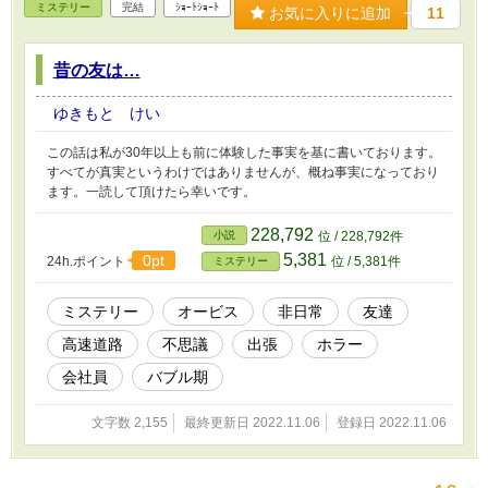
ミステリー
完結
ｼｮｰﾄｼｮｰﾄ
お気に入りに追加
11
昔の友は…
ゆきもと けい
この話は私が30年以上も前に体験した事実を基に書いております。
すべてが真実というわけではありませんが、概ね事実になっており
ます。一読して頂けたら幸いです。
228,792
小説
位 / 228,792件
5,381
0pt
24h.ポイント
位 / 5,381件
ミステリー
ミステリー
オービス
非日常
友達
高速道路
不思議
出張
ホラー
会社員
バブル期
文字数 2,155
最終更新日 2022.11.06
登録日 2022.11.06