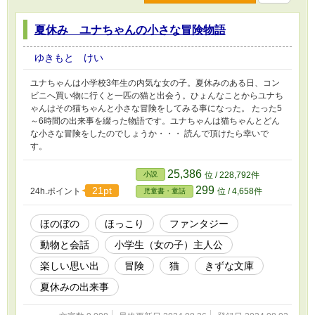
夏休み ユナちゃんの小さな冒険物語
ゆきもと けい
ユナちゃんは小学校3年生の内気な女の子。夏休みのある日、コン
ビニへ買い物に行くと一匹の猫と出会う。ひょんなことからユナち
ゃんはその猫ちゃんと小さな冒険をしてみる事になった。 たった5
～6時間の出来事を綴った物語です。ユナちゃんは猫ちゃんとどん
な小さな冒険をしたのでしょうか・・・ 読んで頂けたら幸いで
す。
25,386
小説
位 / 228,792件
299
21pt
24h.ポイント
位 / 4,658件
児童書・童話
ほのぼの
ほっこり
ファンタジー
動物と会話
小学生（女の子）主人公
楽しい思い出
冒険
猫
きずな文庫
夏休みの出来事