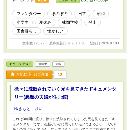
24h.ポイント
位 / 4,658件
児童書・童話
ファンタジー
ほのぼの
日常
昭和
小学生
夏休み
林間学校
登山
田舎暮らし
懐かしい
文字数 12,377
最終更新日 2026.07.26
登録日 2026.07.03
ｴｯｾｲ・ﾉﾝﾌｨｸｼｮﾝ
連載中
短編
お気に入りに追加
12
徐々に洗脳されていく兄を見てきたドキュメンタ
リー(悪魔の夫婦が住む館)
ゆきもと けい
これは3年間に渡り、徐々に洗脳されてしまった兄を見てきたドキ
ュメンタリーです。洗脳がいかに恐ろしいモノであるか、一人でも
多くの方に読んで頂き、知って頂きたい思いでここに投稿すること