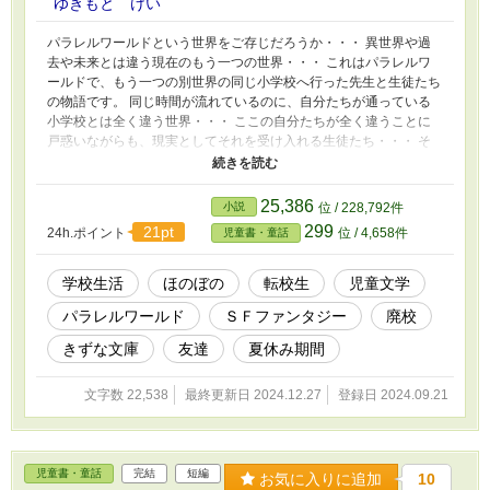
ゆきもと けい
パラレルワールドという世界をご存じだろうか・・・ 異世界や過
去や未来とは違う現在のもう一つの世界・・・ これはパラレルワ
ールドで、もう一つの別世界の同じ小学校へ行った先生と生徒たち
の物語です。 同じ時間が流れているのに、自分たちが通っている
小学校とは全く違う世界・・・ ここの自分たちが全く違うことに
戸惑いながらも、現実としてそれを受け入れる生徒たち・・・ そ
して、元の世界に戻ってきた生徒たちが感じた事とは・・・ 読ん
で頂けてら幸いです。
25,386
小説
位 / 228,792件
299
21pt
24h.ポイント
位 / 4,658件
児童書・童話
学校生活
ほのぼの
転校生
児童文学
パラレルワールド
ＳＦファンタジー
廃校
きずな文庫
友達
夏休み期間
文字数 22,538
最終更新日 2024.12.27
登録日 2024.09.21
児童書・童話
完結
短編
お気に入りに追加
10