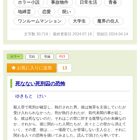
ホラー小説
事故物件
日常生活
青春
地縛霊
恋愛
呪い
ワンルームマンション
大学生
魔界の住人
文字数 30,719
最終更新日 2024.07.19
登録日 2024.04.14
ホラー
完結
長編
R15
お気に入りに追加
13
死なない死刑囚の恐怖
ゆきもと けい
殺人罪で死刑が確定し、執行された男。彼は無罪を主張していたが
受け入れられなかった。刑が執行されたが、前代未聞の事が起こ
る。彼は死なないのだ。それはこの世に対する復讐なのか未練なの
か…それから、彼に関わった人間たちが、次々とこの世から消えて
いく。その度、彼は……一場面でしか登場しない主人公と、それに
関わる人々の恐怖を描いてみました。読んで頂けたら幸いです。