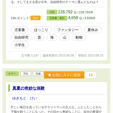
る。そしてまさる君が今年、自由研究のテーマに選んだものは？
228,792
小説
位 / 228,792件
4,658
0pt
24h.ポイント
位 / 4,658件
児童書・童話
児童書
ほっこり
ファンタジー
夏休み
自由研究
昔
海
山
動物
小学生
文字数 5,187
最終更新日 2023.08.30
登録日 2023.08.25
ホラー
完結
短編
お気に入りに追加
11
真夏の奇妙な体験
ゆきもと けい
忙しい毎日を送っているサラリーマンの主人公。ふとしたことから
子猫を飼うことになった。その日から奇妙なことに、自分の希望が