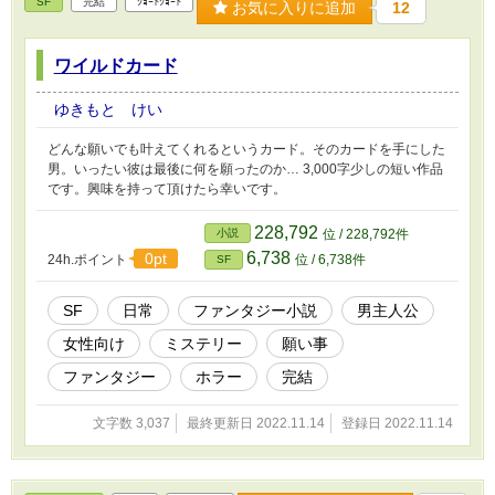
SF
完結
ｼｮｰﾄｼｮｰﾄ
お気に入りに追加
12
ワイルドカード
ゆきもと けい
どんな願いでも叶えてくれるというカード。そのカードを手にした
男。いったい彼は最後に何を願ったのか… 3,000字少しの短い作品
です。興味を持って頂けたら幸いです。
228,792
小説
位 / 228,792件
6,738
0pt
24h.ポイント
位 / 6,738件
SF
SF
日常
ファンタジー小説
男主人公
女性向け
ミステリー
願い事
ファンタジー
ホラー
完結
文字数 3,037
最終更新日 2022.11.14
登録日 2022.11.14