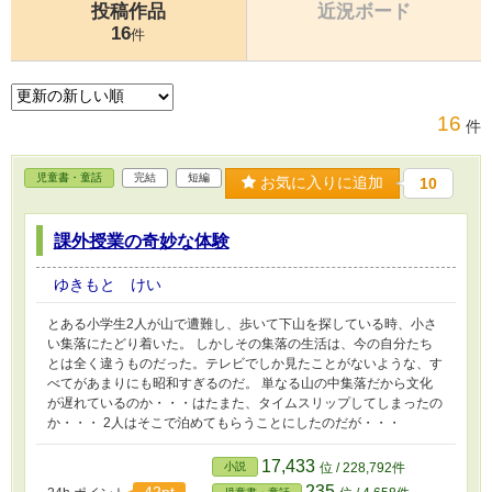
投稿作品
近況ボード
16
件
16
件
児童書・童話
完結
短編
お気に入りに追加
10
課外授業の奇妙な体験
ゆきもと けい
とある小学生2人が山で遭難し、歩いて下山を探している時、小さ
い集落にたどり着いた。 しかしその集落の生活は、今の自分たち
とは全く違うものだった。テレビでしか見たことがないような、す
べてがあまりにも昭和すぎるのだ。 単なる山の中集落だから文化
が遅れているのか・・・はたまた、タイムスリップしてしまったの
か・・・ 2人はそこで泊めてもらうことにしたのだが・・・
17,433
小説
位 / 228,792件
235
42pt