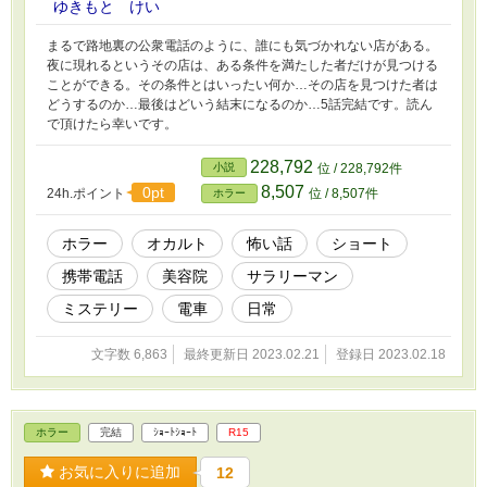
ゆきもと けい
まるで路地裏の公衆電話のように、誰にも気づかれない店がある。
夜に現れるというその店は、ある条件を満たした者だけが見つける
ことができる。その条件とはいったい何か…その店を見つけた者は
どうするのか…最後はどいう結末になるのか…5話完結です。読ん
で頂けたら幸いです。
228,792
小説
位 / 228,792件
8,507
0pt
24h.ポイント
位 / 8,507件
ホラー
ホラー
オカルト
怖い話
ショート
携帯電話
美容院
サラリーマン
ミステリー
電車
日常
文字数 6,863
最終更新日 2023.02.21
登録日 2023.02.18
ホラー
完結
ｼｮｰﾄｼｮｰﾄ
R15
お気に入りに追加
12