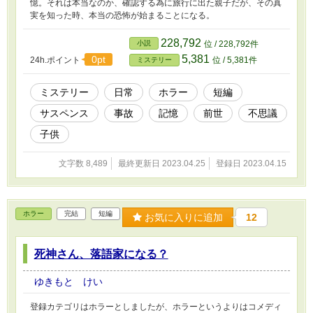
憶。それは本当なのか、確認する為に旅行に出た親子だが、その真
実を知った時、本当の恐怖が始まることになる。
228,792
小説
位 / 228,792件
5,381
0pt
24h.ポイント
位 / 5,381件
ミステリー
ミステリー
日常
ホラー
短編
サスペンス
事故
記憶
前世
不思議
子供
文字数 8,489
最終更新日 2023.04.25
登録日 2023.04.15
ホラー
完結
短編
お気に入りに追加
12
死神さん、落語家になる？
ゆきもと けい
登録カテゴリはホラーとしましたが、ホラーというよりはコメディ