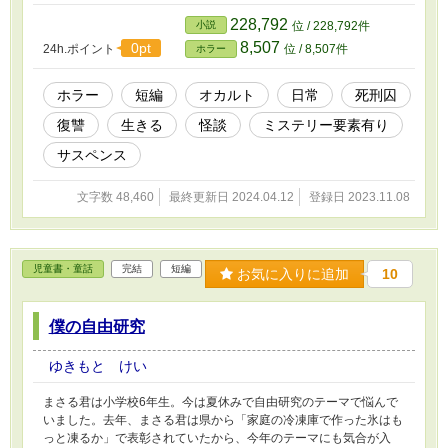
228,792
小説
位 / 228,792件
8,507
0pt
24h.ポイント
位 / 8,507件
ホラー
ホラー
短編
オカルト
日常
死刑囚
復讐
生きる
怪談
ミステリー要素有り
サスペンス
文字数 48,460
最終更新日 2024.04.12
登録日 2023.11.08
児童書・童話
完結
短編
お気に入りに追加
10
僕の自由研究
ゆきもと けい
まさる君は小学校6年生。今は夏休みで自由研究のテーマで悩んで
いました。去年、まさる君は県から「家庭の冷凍庫で作った氷はも
っと凍るか」で表彰されていたから、今年のテーマにも気合が入