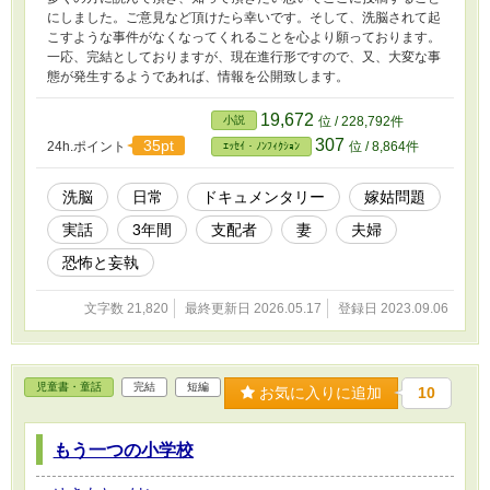
にしました。ご意見など頂けたら幸いです。そして、洗脳されて起
こすような事件がなくなってくれることを心より願っております。
一応、完結としておりますが、現在進行形ですので、又、大変な事
態が発生するようであれば、情報を公開致します。
19,672
小説
位 / 228,792件
307
35pt
24h.ポイント
位 / 8,864件
ｴｯｾｲ・ﾉﾝﾌｨｸｼｮﾝ
洗脳
日常
ドキュメンタリー
嫁姑問題
実話
3年間
支配者
妻
夫婦
恐怖と妄執
文字数 21,820
最終更新日 2026.05.17
登録日 2023.09.06
児童書・童話
完結
短編
お気に入りに追加
10
もう一つの小学校