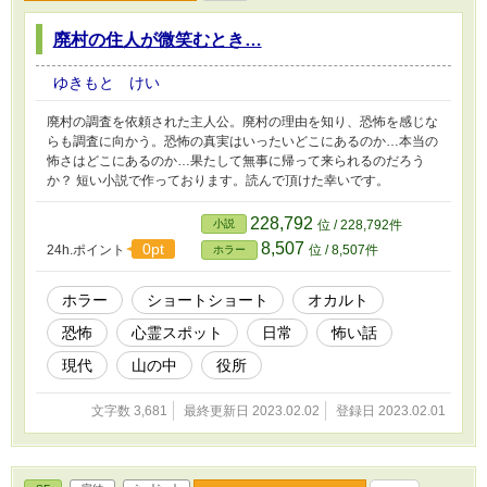
廃村の住人が微笑むとき…
ゆきもと けい
廃村の調査を依頼された主人公。廃村の理由を知り、恐怖を感じな
らも調査に向かう。恐怖の真実はいったいどこにあるのか…本当の
怖さはどこにあるのか…果たして無事に帰って来られるのだろう
か？ 短い小説で作っております。読んで頂けた幸いです。
228,792
小説
位 / 228,792件
8,507
0pt
24h.ポイント
位 / 8,507件
ホラー
ホラー
ショートショート
オカルト
恐怖
心霊スポット
日常
怖い話
現代
山の中
役所
文字数 3,681
最終更新日 2023.02.02
登録日 2023.02.01