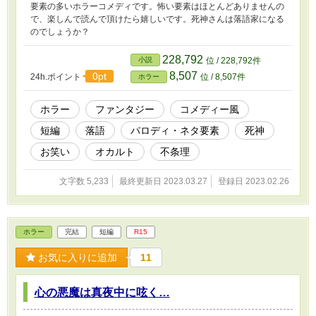
要素の多いホラーコメディです。怖い要素はほとんどありませんの
で、楽しんで読んで頂けたら嬉しいです。死神さんは落語家になる
のでしょうか？
228,792
小説
位 / 228,792件
8,507
0pt
24h.ポイント
位 / 8,507件
ホラー
ホラー
ファンタジー
コメディー風
短編
落語
パロディ・ネタ要素
死神
お笑い
オカルト
不条理
文字数 5,233
最終更新日 2023.03.27
登録日 2023.02.26
ホラー
完結
短編
R15
お気に入りに追加
11
心の悪魔は真夜中に呟く…