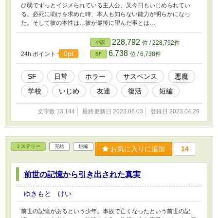
ひ弱でずっとイジメられている主人公。又今日もいじめられてい
る。必死に助けを求めた時、本人も知らない能力が明らかになっ
た。そして彼の本性は…彼が最後に望んだ事とは…
228,792
小説
位 / 228,792件
6,738
0pt
24h.ポイント
位 / 6,738件
SF
SF
日常
ホラー
サスペンス
悪魔
学校
いじめ
友達
復活
短編
文字数 13,144
最終更新日 2023.06.03
登録日 2023.04.29
ミステリー
完結
短編
お気に入りに追加
14
前世の記憶から引き出された真実
ゆきもと けい
前世の記憶があるという少年。事故で亡くなったという前世の記