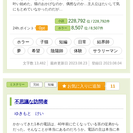
叶い始めた。猫のおかげなのか、偶然なのか…主人公はたいして気
にもとめていなかったのだが…
228,792
小説
位 / 228,792件
8,507
0pt
24h.ポイント
位 / 8,507件
ホラー
ホラー
子猫
短編
日常
結界師
夢
希望
陰陽師
体験
サラリーマン
文字数 13,482
最終更新日 2023.08.23
登録日 2023.08.04
ミステリー
完結
短編
お気に入りに追加
11
不思議な訪問者
ゆきもと けい
かかってきた1本の電話は、40年前に亡くなっている筈の従弟から
だった。そんなことが本当にあるのだろうか。電話の主は本当に本