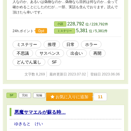
人なのか、あるいは偽物なのか…偽物なら目的は何なのか…会って
確かめることにしたのだが…一部、実話も含んでおります。読んで
頂けたら幸いです。
228,792
小説
位 / 228,792件
5,381
0pt
24h.ポイント
位 / 5,381件
ミステリー
ミステリー
推理
日常
ホラー
不思議
サスペンス
出会い
再開
どんでん返し
SF
文字数 8,269
最終更新日 2023.07.02
登録日 2023.06.06
SF
完結
短編
お気に入りに追加
11
悪魔サマエルが蘇る時…
ゆきもと けい