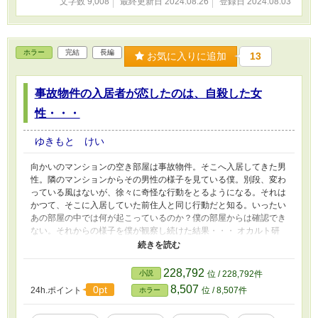
文字数 9,008
最終更新日 2024.08.26
登録日 2024.08.03
ホラー
完結
長編
お気に入りに追加
13
事故物件の入居者が恋したのは、自殺した女
性・・・
ゆきもと けい
向かいのマンションの空き部屋は事故物件。そこへ入居してきた男
性。隣のマンションからその男性の様子を見ている僕。別段、変わ
っている風はないが、徐々に奇怪な行動をとるようになる。それは
かつて、そこに入居していた前住人と同じ行動だと知る。いったい
あの部屋の中では何が起こっているのか？僕の部屋からは確認でき
ない。それからの様子を僕が観察し続けた結果・・・ オカルト研
究会のメンバーの力も借り、僕は彼を救う方法を考えるのだ
が・・・
228,792
小説
位 / 228,792件
8,507
0pt
24h.ポイント
位 / 8,507件
ホラー