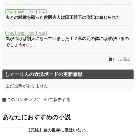
累計ポイント
314,410 pt (14,675 位)
小説
恋愛
完結
短編
夫との離縁を願った侯爵夫人は国王陛下の側妃に命じられた
小説
恋愛
完結
短編
気がつけば別人になっていました！？私の元の体には誰がいるの
でしょうか……
もっと見る
しゃーりんの近況ボードの更新履歴
まだ投稿がありません
このコンテンツについて報告する
あなたにおすすめの小説
【完結】君の世界に僕はいない…