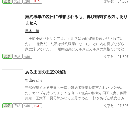
文字数：34,637
恋愛
完結
短編
R15
クリスティーン。弟、バージルの六人家族。 わたしは家族のなか
で一番影が薄い。我慢するのはわたし。わたしが我慢すればうま
くいく。だけど家族はわたしが我慢していることも気付かない。
婚約破棄の翌日に謝罪されるも、再び婚約する気はあり
そんな存在だ。 家族も婚約者も大事にするのはクリスティーン。
ません
わたしの一つ上の姉だ。 そのうえ、わたしは、さえない留学生の
お世話を押し付けられてしまった。
黒木 楓
子爵令嬢パトリシアは、カルスに婚約破棄を言い渡されてい
た。 激務だった私は婚約破棄になったことに内心喜びながら、
家に帰っていた。 婚約破棄はカルスとカルスの家族だけで決め
たらしく、他の人は何も知らない。 婚約破棄したことを報告す
文字数：61,397
恋愛
完結
短編
ると大騒ぎになり、私の協力によって領地が繁栄していたことを
カルスは知る。 翌日――カルスは謝罪して再び婚約して欲しい
と頼み込んでくるけど、婚約する気はありません。
ある王国の王室の物語
朝山みどり
平和が続くある王国の一室で婚約者破棄を宣言された少女がい
た。カップを持ったまま下を向いて無言の彼女を国王夫妻、侯爵
夫妻、王太子、異母妹がじっと見つめた。 顔をあげた彼女はカッ
プを皿に置くと、レモンパイに手を伸ばすと皿に取った。 それか
文字数：27,506
恋愛
完結
短編
R15
ら 「承知しました」とだけ言った。 ゆっくりレモンパイを食べる
とお茶のおかわりを注ぐように侍女に合図をした。 それからバウ
ンドケーキに手を伸ばした。 カクヨムで公開したものに手を入れ
たものです。