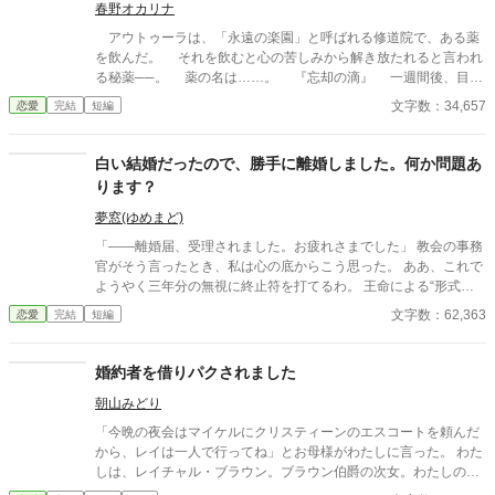
春野オカリナ
アウトゥーラは、「永遠の楽園」と呼ばれる修道院で、ある薬
を飲んだ。 それを飲むと心の苦しみから解き放たれると言われ
る秘薬──。 薬の名は……。 『忘却の滴』 一週間後、目覚
めたアウトゥーラにはある変化が現れた。 それは、自分を苦し
文字数：34,657
恋愛
完結
短編
めた人物の存在を全て消し去っていたのだ。 父親、継母、異母
妹そして婚約者の存在さえも……。 彼女の目には彼らが映らな
い。声も聞こえない。存在さえもきれいさっぱりと忘れられてい
白い結婚だったので、勝手に離婚しました。何か問題あ
た。
ります？
夢窓(ゆめまど)
「――離婚届、受理されました。お疲れさまでした」 教会の事務
官がそう言ったとき、私は心の底からこう思った。 ああ、これで
ようやく三年分の無視に終止符を打てるわ。 王命による“形式結
婚”。 夫の顔も知らず、手紙もなし、戦地から帰ってきたという
文字数：62,363
恋愛
完結
短編
噂すらない。 だから、はい、離婚。勝手に。 白い結婚だったの
で、勝手に離婚しました。 何か問題あります？
婚約者を借りパクされました
朝山みどり
「今晩の夜会はマイケルにクリスティーンのエスコートを頼んだ
から、レイは一人で行ってね」とお母様がわたしに言った。 わた
しは、レイチャル・ブラウン。ブラウン伯爵の次女。わたしの家
族は父のウィリアム。母のマーガレット。 兄、ギルバード。姉、