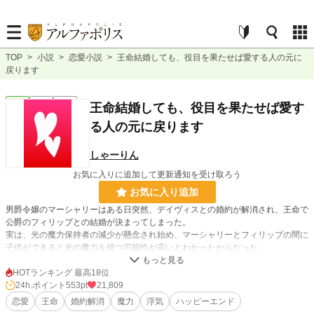
TOP
>
小説
>
恋愛小説
>
王命結婚しても、役目を果たせば愛する人の元に
戻ります
恋愛
完結
短編
王命結婚しても、役目を果たせば愛す
る人の元に戻ります
しゃーりん
お気に入りに追加して更新通知を受け取ろう
お気に入り追加
男爵令嬢のマーシャリーはある日突然、デイヴィスとの婚約が解消され、王命で
公爵のフィリップとの結婚が決まってしまった。
実は、光の魔力保持者の減少が懸念され始め、マーシャリーとフィリップの間に
子供ができると光の魔力を持つ可能性が高いとわかったからだった。
マーシャリーたちと同じような王命結婚が10組決まっており、マーシャリーは
愛するデイヴィスと結婚できないことに泣き叫ぶ。
HOTランキング 最高18位
フィリップは、子供を二人産めば離婚すると約束し、デイヴィスもマーシャリー
24h.ポイント
553pt
21,809
を待っていると言ってくれた。
恋愛
王命
婚約解消
魔力
浮気
ハッピーエンド
しかも、フィリップはマーシャリーを抱くことなく医療行為による妊娠を試み、