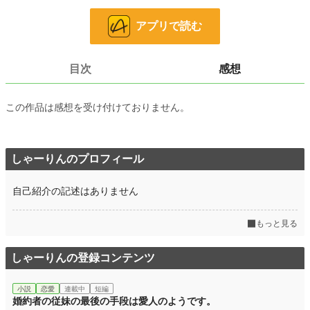
やがてマーシャリーは妊娠・出産する。
そして産まれた子供が可愛くて、次第にデイヴィスより子供と一緒にいたいと思
アプリで読む
うようになるというお話です。
小説
2,436 位 / 228,586 件
目次
感想
恋愛
1,362 位 / 66,316 件
この作品は感想を受け付けておりません。
お気に入り
775
24h.ポイント
553 pt
しゃーりんのプロフィール
文字数
37,963
更新日時
2026.04.25 12:10
自己紹介の記述はありません
初回公開日時
2026.04.14 17:10
もっと見る
初回完結日時
2026.04.25 12:10
しゃーりんの登録コンテンツ
週間ポイント
4,968 pt (2,056 位)
月間ポイント
19,367 pt (2,452 位)
小説
恋愛
連載中
短編
婚約者の従妹の最後の手段は愛人のようです。
年間ポイント
313,119 pt (1,874 位)