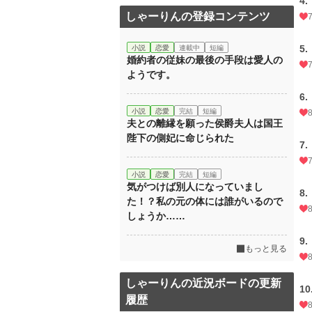
4.
しゃーりんの登録コンテンツ
5.
小説
恋愛
連載中
短編
婚約者の従妹の最後の手段は愛人の
ようです。
6.
小説
恋愛
完結
短編
夫との離縁を願った侯爵夫人は国王
陛下の側妃に命じられた
7.
小説
恋愛
完結
短編
気がつけば別人になっていまし
8.
た！？私の元の体には誰がいるので
しょうか……
9.
もっと見る
しゃーりんの近況ボードの更新
10
履歴