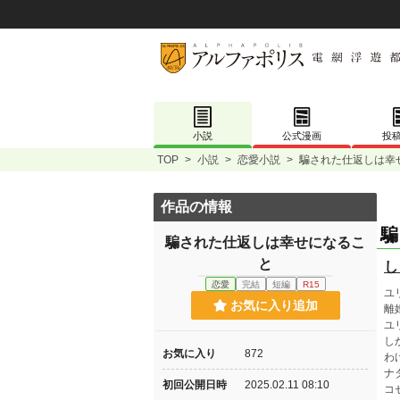
小説
公式漫画
投
TOP
>
小説
>
恋愛小説
>
騙された仕返しは幸
作品の情報
騙
騙された仕返しは幸せになるこ
と
し
恋愛
完結
短編
R15
ユ
お気に入り追加
離
ユ
し
お気に入り
872
わ
ナ
初回公開日時
2025.02.11 08:10
コ