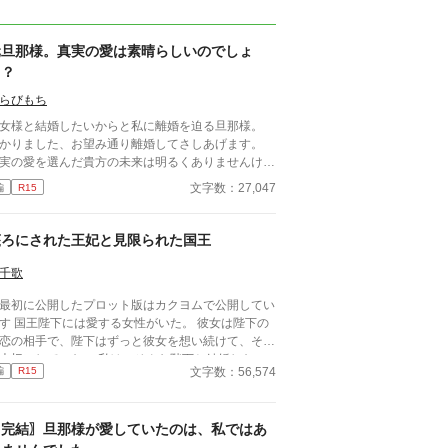
元旦那様。真実の愛は素晴らしいのでしょ
う？
らびもち
女様と結婚したいからと私に離婚を迫る旦那様。
かりました、お望み通り離婚してさしあげます。
実の愛を選んだ貴方の未来は明るくありませんけ
、精々頑張ってくださいませ。 ※小説家になろう
文字数：27,047
編
R15
でも公開しております。
蔑ろにされた王妃と見限られた国王
千歌
最初に公開したプロット版はカクヨムで公開してい
女性がいた。 彼女は陛下の
恋の相手で、陛下はずっと彼女を想い続けて、そし
切にしていた。 私は、そんな陛下と結婚した。
文字数：56,574
編
R15
と王家のために、私達は結婚しなければならなかっ
から、結婚すれば陛下も少しは変わるのではと期待
。 でも結果は……私の理想を打ち砕くもの
〖完結〗旦那様が愛していたのは、私ではあ
してもう一つ。 私も陛下も知らないこと