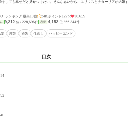
婚をしても幸せだと見せつけたい。そんな思いから、ユリウスとナターリアが結婚
HOTランキング 最高18位
24h.ポイント
127pt
30,615
9,212
4,152
位 / 228,696件
位 / 66,344件
説
恋愛
恋愛
離婚
妊娠
仕返し
ハッピーエンド
目次
814
752
740