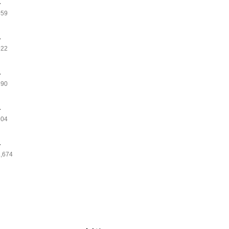
.
959
.
922
.
890
.
904
.
1,674