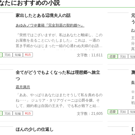
なたにおすすめの小説
家出したとある辺境夫人の話
あゆみノワ＠書籍『完全別居の契約婚〜』
わ
『突然ではございますが、私はあなたと離縁し、この
王
お屋敷を去ることにいたしました』 これは、一通の
分
置き手紙からはじまった一組の心通わぬ夫婦のお語。
真
※ちゃんとハッピーエンドです。ただし、主人公にと
ど
文字数：11,611
愛
完結
短編
R15
っては。 ※他サイトでも掲載します。
恋愛
完結
短
様
全てがどうでもよくなった私は理想郷へ旅立
つ
奏
霜月満月
※
「ああ、やっぱりあなたはまたそうして私を責めるの
ます 国王陛下には愛する
ね‥‥」 ジュリア・タリアヴィーニは公爵令嬢。そ
初
して、婚約者は自国の王太子。 でも私が殿下と結婚
て大
することはない。だってあなたは他の人を選んだのだ
恋愛
完結
短
国
文字数：21,605
愛
完結
短編
R15
もの。『前』と変わらず━━ これはとある能力を持
た
つ一族に産まれた令嬢と自身に掛けられた封印に縛ら
していた
れる王太子の遠回りな物語。 ※なろう様で投稿済み
ほんの少しの仕返し
だった。 そ
の作品です。 ※画像はジュリアの婚約披露の時のイ