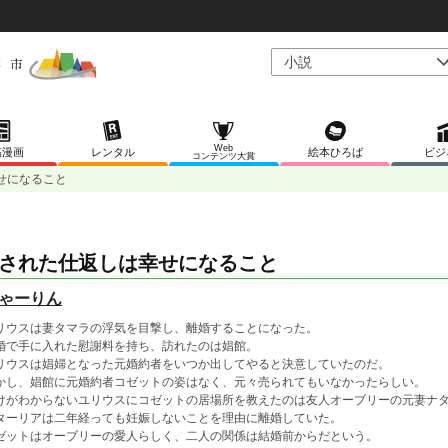
Web
稿漫画
レンタル
絵本ひろば
ビジ
コンテンツ大賞
せになること
された仕返しは幸せになること
ゃーりん
リウスは妻タマラの浮気を目撃し、離婚することになった。
婚で手に入れた慰謝料を持ち、訪れたのは娼館。
リウスは娼婦となった元婚約者をいつか出してやると決意していたのだ。
かし、娼館に元婚約者コゼットの姿はなく、元々売られてもいなかったらしい。
けがわからないユリウスにコゼットの居場所を教えたのは友人オーブリーの元妻ナ
ターリアは二年経っても妊娠しないことを理由に離婚していた。
ゼットはオーブリーの愛人らしく、二人の関係は結婚前からだという。