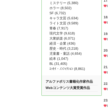
17
ミステリー (5,380)
ホラー (8,502)
SF (6,732)
18
キャラ文芸 (5,634)
ライト文芸 (9,589)
青春 (7,917)
現代文学 (9,618)
19
大衆娯楽 (6,071)
経済・企業 (436)
歴史・時代 (3,218)
20
児童書・童話 (4,654)
絵本 (1,047)
BL (31,405)
21
ｴｯｾｲ・ﾉﾝﾌｨｸｼｮﾝ (8,861)
アルファポリス書籍化作家作品
22
Webコンテンツ大賞受賞作品
23