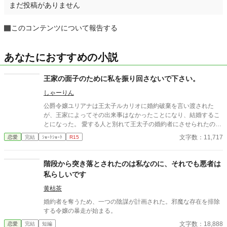
まだ投稿がありません
このコンテンツについて報告する
あなたにおすすめの小説
王家の面子のために私を振り回さないで下さい。
しゃーりん
公爵令嬢ユリアナは王太子ルカリオに婚約破棄を言い渡された
が、王家によってその出来事はなかったことになり、結婚するこ
とになった。 愛する人と別れて王太子の婚約者にさせられたのに
本人からは避けされ、それでも結婚させられる。 自分はどこまで
文字数：11,717
恋愛
完結
ｼｮｰﾄｼｮｰﾄ
R15
王家に振り回されるのだろう。 国王にもルカリオにも呆れ果てた
ユリアナは、夫となるルカリオを蹴落として、自分が王太女にな
るために仕掛けた。 実は、ルカリオは王家の血筋ではなくユリア
階段から突き落とされたのは私なのに、それでも悪者は
ナの公爵家に正統性があるからである。 ユリアナとの結婚を理解
私らしいです
していないルカリオを見限り、愛する人との結婚を企んだお話で
す。
黄枯茶
婚約者を奪うため、一つの陰謀が計画された。邪魔な存在を排除
する令嬢の暴走が始まる。
文字数：18,888
恋愛
完結
短編