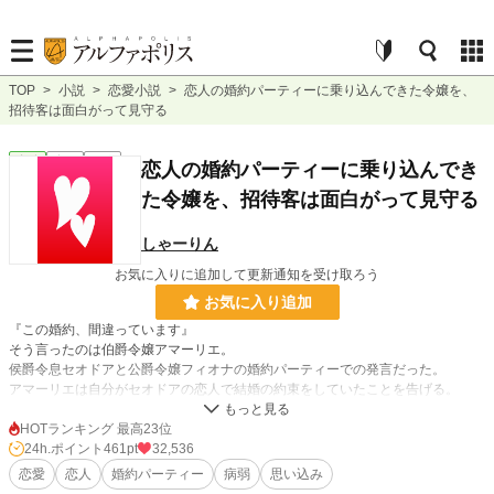
TOP
>
小説
>
恋愛小説
>
恋人の婚約パーティーに乗り込んできた令嬢を、
招待客は面白がって見守る
恋愛
完結
短編
恋人の婚約パーティーに乗り込んでき
た令嬢を、招待客は面白がって見守る
しゃーりん
お気に入りに追加して更新通知を受け取ろう
お気に入り追加
『この婚約、間違っています』
そう言ったのは伯爵令嬢アマーリエ。
侯爵令息セオドアと公爵令嬢フィオナの婚約パーティーでの発言だった。
アマーリエは自分がセオドアの恋人で結婚の約束をしていたことを告げる。
そして親友のフィオナもそのことを知っていたという。
愛し合う恋人を引き離して結婚しても二人は幸せにはなれないとアマーリエは彼
HOTランキング 最高23位
らの両親に訴え、周りからも賛同する声が上がり始めた。
24h.ポイント
461pt
32,536
セオドアが選ぶのはアマーリエかフィオナかというお話です。
恋愛
恋人
婚約パーティー
病弱
思い込み