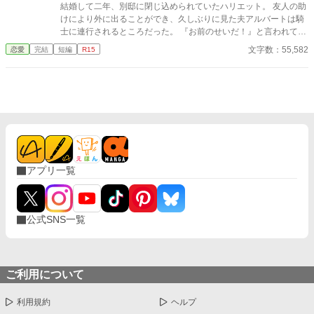
結婚して二年、別邸に閉じ込められていたハリエット。 友人の助
けにより外に出ることができ、久しぶりに見た夫アルバートは騎
士に連行されるところだった。 『お前のせいだ！』と言われても
訳がわからなかった。 取り調べにより判明したのは、ハリエット
文字数：55,582
恋愛
完結
短編
R15
には恋人がいるのだとアルバートが信じていたこと。 彼にその嘘
を吹き込んだのは、二人いたというお話です。
アプリ一覧
公式SNS一覧
ご利用について
利用規約
ヘルプ