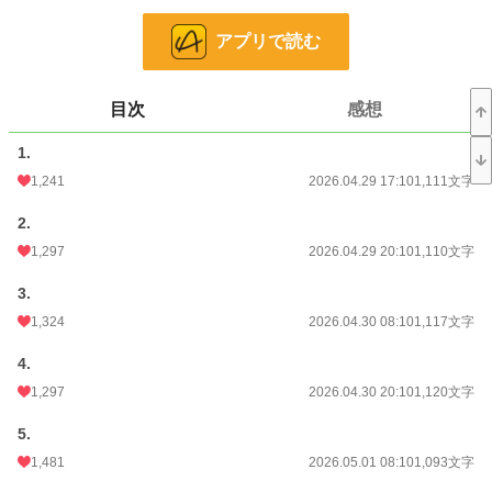
小説
3,067 位 / 228,833 件
アプリで読む
恋愛
1,649 位 / 66,375 件
お気に入り
1,008
目次
感想
24h.ポイント
461 pt
1.
文字数
27,395
1,241
2026.04.29 17:10
1,111文字
更新日時
2026.05.10 20:10
2.
1,297
2026.04.29 20:10
1,110文字
初回公開日時
2026.04.29 17:10
初回完結日時
2026.05.10 20:10
3.
1,324
2026.04.30 08:10
1,117文字
週間ポイント
5,834 pt (1,759 位)
4.
月間ポイント
24,489 pt (1,936 位)
1,297
2026.04.30 20:10
1,120文字
年間ポイント
520,737 pt (974 位)
5.
累計ポイント
524,051 pt (10,059 位)
1,481
2026.05.01 08:10
1,093文字