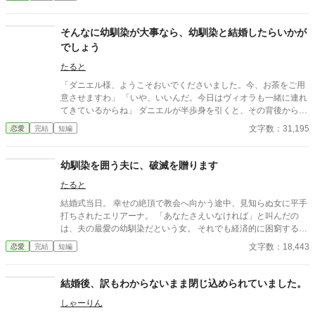
そんなに幼馴染が大事なら、幼馴染と結婚したらいかが
でしょう
たると
「ダニエル様、ようこそおいでくださいました。今、お茶をご用
意させますわ」 「いや、いいんだ。今日はヴィオラも一緒に連れ
てきているからね」 ダニエルが半歩身を引くと、その背後から、
同じく十四歳の少女がひょっこりと顔を出した。 亜麻色の髪を可
文字数：31,195
恋愛
完結
短編
憐に揺らし、大きな瞳を輝かせたヴィオラ・レクスン。 ダニエル
の従兄の娘であり、幼い頃から彼を「お兄様」と慕って片時も離
れない幼馴染だ。 「ロクサーヌ様、ごきげんよう！ お邪魔しちゃ
幼馴染を囲う夫に、破滅を贈ります
ってごめんなさい。でも、ダニエルお兄様が『ロクサーヌの顔を
たると
見に行く』っておっしゃるから、私、どうしても付いていきたく
て！」 ヴィオラは人懐っこい笑みを浮かべ、許可も得ずに東屋へ
結婚式当日。 幸せの絶頂で教会へ向かう途中、見知らぬ女に平手
足を踏み入れると、ロクサーヌの隣の席に滑り込んだ。 その遠慮
打ちされたエリアーナ。 「あなたさえいなければ」と叫んだの
のなさに、ロクサーヌの頬は引き攣る。 さて、私はいつまで我慢
は、夫の最愛の幼馴染だという女。 それでも経済的に困窮する実
しなければならないのでしょうか？
家を救うため、エリアーナは泣き寝入りするしかなかった。
文字数：18,443
恋愛
完結
短編
結婚後、訳もわからないまま閉じ込められていました。
しゃーりん