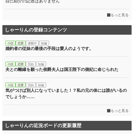
自己紹介の記述はありません
もっと見る
しゃーりんの登録コンテンツ
小説
恋愛
連載中
短編
婚約者の従妹の最後の手段は愛人のようです。
小説
恋愛
完結
短編
夫との離縁を願った侯爵夫人は国王陛下の側妃に命じられた
小説
恋愛
完結
短編
気がつけば別人になっていました！？私の元の体には誰がいるの
でしょうか……
もっと見る
しゃーりんの近況ボードの更新履歴