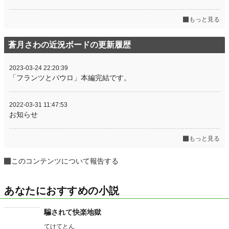
初回完結日時
2024.01.12 22:04
週間ポイント
0 pt (228,619 位)
もっと見る
月間ポイント
35 pt (89,285 位)
蒼月さわの近況ボードの更新履歴
年間ポイント
567 pt (99,403 位)
2023-03-24 22:20:39
累計ポイント
5,817 pt (119,300 位)
「フランツとパウロ」本編完結です。
2022-03-31 11:47:53
お知らせ
もっと見る
このコンテンツについて報告する
あなたにおすすめの小説
騙されて快楽地獄
てけてとん