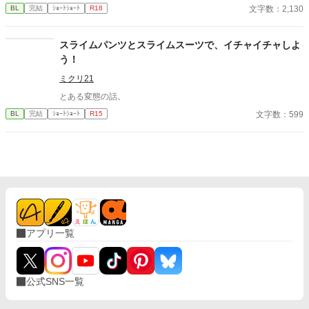
文字数：2,130
BL
完結
ｼｮｰﾄｼｮｰﾄ
R18
スライムパンツとスライムスーツで、イチャイチャしよ
う！
ミクリ21
とある変態の話。
文字数：599
BL
完結
ｼｮｰﾄｼｮｰﾄ
R15
アプリ一覧
公式SNS一覧