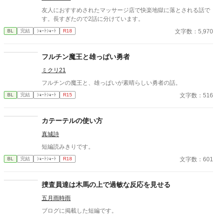
友人におすすめされたマッサージ店で快楽地獄に落とされる話で
す。長すぎたので2話に分けています。
文字数：5,970
BL
完結
ｼｮｰﾄｼｮｰﾄ
R18
フルチン魔王と雄っぱい勇者
ミクリ21
フルチンの魔王と、雄っぱいが素晴らしい勇者の話。
文字数：516
BL
完結
ｼｮｰﾄｼｮｰﾄ
R15
カテーテルの使い方
真城詩
短編読みきりです。
文字数：601
BL
完結
ｼｮｰﾄｼｮｰﾄ
R18
捜査員達は木馬の上で過敏な反応を見せる
五月雨時雨
ブログに掲載した短編です。