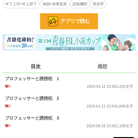
年下上司×年上部下
海賊×海軍提督
諜報機関
異世界
スフィンクスを愛している変人として名高いイギリス人教授を、変人好きの変人
として周囲から恐れられている元イギリス軍人が強引に誘拐するお話。ドタバタ
コメディ。
アプリで読む
【俺の不実なアルビオンへ】
「お前とベッドインしたのは、お前の中でセックス革命が起きる時だけだった。
その革命もいつ起きるかわからない。俺は馬鹿のようにベッドの中で指を加えて
待つだけ。まさに偉大で退屈なブリティッシュライフだった。俺は馬鹿で快楽的
なアメリカンライフに戻りたい」
自分を裏切った恋人を手酷くジョークで詰って別れる、アメリカとイギリスの諜
報機関に属する男たちのお話。不実のアルビオンはイギリスの異名。
目次
感想
【君からの手紙】
イタリア、セリエAにおけるサッカーの試合が終わったある日のクラブのロッカ
プロフェッサーと誘拐犯 1
ールームで。チームのキャプテンのある仕草に胸が静かに高鳴る――
0
2024.01.11 22:00
1,292文字
【ただただ、どうしようもない恋】
プロフェッサーと誘拐犯 2
――俺は荒い息をつきながら、その男らしく整った風貌の男を見上げた。こいつ
の悪いところは、平気で人の気持ちを台無しにするところだ。前に寝ていた相手
0
2024.01.12 22:04
1,646文字
と、今裸でセックスしている相手は当然違う男なんだぞ――
猫かぶりな年下上司×冴えない平社員の年上部下のリーマンもの。
プロフェッサーと誘拐犯 3
0
2024.09.26 22:00
1,189文字
【不実なアルビオンの鬱屈】
「君はいつも、この世の全てに興味がないという顔をしていたからね」