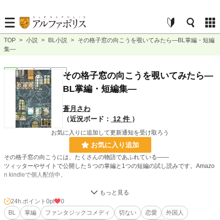
TOP
>
小説
>
BL小説
>
その格子窓の向こうを覗いてみたら―BL掌編・短編
集―
BL
完結
短編
R18
その格子窓の向こうを覗いてみたら―
BL掌編・短編集―
蒼月さわ
（近況ボード：
12 件
）
お気に入りに追加して更新通知を受け取ろう
お気に入り追加
その格子窓の向こうには、たくさんの物語であふれている――
ツィッターやサイトで公開した５つの掌編と1つの短編の試し読みです。Amazo
n kindleで個人配信中。
【プロフェッサーと誘拐犯】
「これから、私と一緒に暮らして頂きます。ああ勿論、貴方に選択する権利はあ
24h.ポイント
0pt
0
りません。申し訳ありませんが、素直に従って下さい、プロフェッサー・バート
BL
掌編
ファンタジックコメディ
切ない
恋愛
外国人
ン」