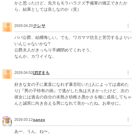
かと思ったけど、先方もモラハラクズ予備軍の矯正できたか
ら、結果としては良しなのか（笑）
クレサ
︙
2026.04.20
パパ公爵、結構悔しい。でも、ワガママ坊主と苦労するよりい
いんじゃないかな?
公爵夫人がきっちり手綱閉めてくれそう。
なんか、カワイイな。
ぽぽまも
︙
2026.04.02
好きな女の子に素直になれず暴言吐いた(人によっては虐めた
り)『男の子特有の病』で逃がした魚は大きかったけど、次の
彼女には過去の自分の未熟さ幼稚さ愚かさを糧に成長してちゃ
んと誠実に向き合える男になれて良かったね。お幸せに。
sanzo
︙
2026.03.12
あー、うん、ね〜。