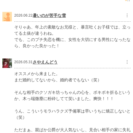
暑いのが苦手な雪
︙
2026.06.22
そりゃあ、年上の素敵なお兄様と、暴言吐くお子様では、立っ
てる土俵が違うわね。
でも、このプチ失恋を機に、女性を大切にする男性になったな
ら、良かった良かった！
さやえんどう
︙
2026.05.31
オススメから来ました。
まだ婚約してないから、婚約者でもない（笑）
そんな相手のクソガキ坊っちゃんの心を、ボキボキ折るという
か、木っ端微塵に粉砕してて笑いました。爽快！！！
うん、こういうモラハラクズ予備軍は早いうちに矯正しないと
（笑）
ただまぁ、親ばか公爵が大人気ないし、見合い相手の家に失礼