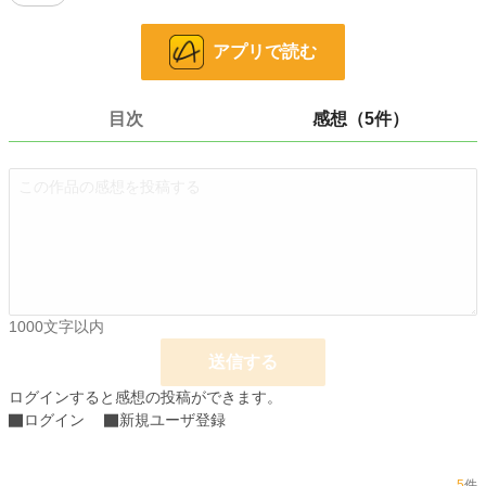
24h.ポイント
291 pt
アプリで読む
文字数
2,655
更新日時
2026.03.03 17:11
目次
感想（5件）
初回公開日時
2026.03.03 17:11
初回完結日時
2026.03.03 17:11
週間ポイント
2,147 pt (4,555 位)
月間ポイント
10,366 pt (4,371 位)
年間ポイント
158,507 pt (3,960 位)
累計ポイント
160,026 pt (22,975 位)
1000文字以内
送信する
ログインすると感想の投稿ができます。
ログイン
新規ユーザ登録
5
件