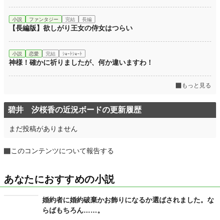
小説
ファンタジー
完結
長編
【長編版】欲しがり王女の侍女はつらい
小説
恋愛
完結
ｼｮｰﾄｼｮｰﾄ
神様！確かに祈りましたが、何か違いますわ！
もっと見る
碧井 汐桜香の近況ボードの更新履歴
まだ投稿がありません
このコンテンツについて報告する
あなたにおすすめの小説
婚約者に婚約破棄かお飾りになるか選ばされました。な
らばもちろん……。