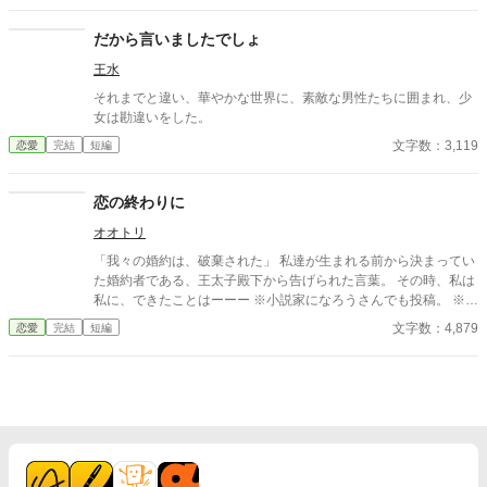
442748622
だから言いましたでしょ
王水
それまでと違い、華やかな世界に、素敵な男性たちに囲まれ、少
女は勘違いをした。
文字数：3,119
恋愛
完結
短編
恋の終わりに
オオトリ
「我々の婚約は、破棄された」 私達が生まれる前から決まってい
た婚約者である、王太子殿下から告げられた言葉。 その時、私は
私に、できたことはーーー ※小説家になろうさんでも投稿。 ※一
時間ごとに公開し、全３話で完結です。 タイトル及び、タグにご
文字数：4,879
恋愛
完結
短編
注意！不安のある方はお気をつけてください。