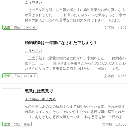
こうやさい
その日女性を背にした婚約者さまに婚約破棄かお飾り妻になる
か選ばされました。 これ書いたらネタバレな気もするが、余命
付きの病人が出るので苦手な方はお気を付け下さい。Rはまだ死
んでないからとりあえず保留。 ……てかコイツ、しれっと余命
文字数：4,757
恋愛
完結
ｼｮｰﾄｼｮｰﾄ
ぶっちぎりそうな気がする。 前作の止めたところがエグかった
のか（通常だと思うけどなー、ヤバいか？）再開条件説明しとけ
と言われましたが……他の更新出来ない時なのは前提であと思い
婚約破棄は十年前になされたでしょう？
出したヤツというか気分（爆）。 いきなり理由が分からずお気
こうやさい
に入りが複数入ってそれが続く（短期なら上のほう作品のこの作
品を読んでる人は～に入ってて一応チェックするためのとりあえ
王太子殿下は最愛の婚約者に向かい、求婚をした。 婚約者の
ず目印あたりの可能性が高いと判断）とかしたらびびって優先は
返事は……。 「殿下ざまぁを書きたかったのにだんだんとかわ
するだろうけどさ、それ以外のしおりとかエール（来たことない
いそうになってくる現象に名前をつけたい」「同情」「（ぽ
から違ってるかもしれん）とかポイントとか見に行かなきゃ分か
ん）」的な話です（謎）。 ツンデレって冷静に考えるとうっと
文字数：6,615
恋愛
完結
ｼｮｰﾄｼｮｰﾄ
らないから更新している最中以外は気づかない可能性あるし、感
うしいだけって話かつまり。 本編以外はセルフパロディです。
想は受け付けてないしだからアルファ的な外部要因ではあんま決
本編のイメージ及び設定を著しく損なう可能性があります。ご了
まらない。決めても基本毎日連続投稿再開するわけでもないし。
承ください。 ただいま諸事情で出すべきか否か微妙なので棚上
悪意には悪意で
あと大賞開催中のカテゴリとかは優先度下がる。下の方だし、
げしてたのとか自サイトの方に上げるべきかどうか悩んでたのと
投票作品探してる人は投票ページから見るだろうから邪魔にはな
１２時のトキノカネ
か大昔のとかを放出中です。見直しもあまり出来ないのでいつも
らないと分かってるんだがなんとなく。今とか対象カテゴリが多
以上に誤字脱字等も多いです。ご了承下さい。
私の不幸はあの女の所為？今まで穏やかだった日常。それを壊す
くてファンタジーカップまで重なってるから恋愛カテゴリが更新
自称ヒロイン女。そしてそのいかれた女に悪役令嬢に指定された
される可能性は地味に高い（爆）。ほっこりじんわりは諦めた。
ミリ。ありがちな悪役令嬢ものです。 私を悪意を持って貶めよう
辺りで。最終的にはやっぱり気分。今回既に危なかった。。。
とするならば、私もあなたに同じ悪意を向けましょう。 ぶち切れ
URL of this novel:https://www.alphapolis.co.jp/novel/628331665/
文字数：18,680
恋愛
完結
短編
気味の公爵令嬢の一幕です。