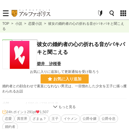
TOP
>
小説
>
恋愛小説
>
彼女の婚約者の心の折れる音がパキパキと聞こえ
る
恋愛
完結
ｼｮｰﾄｼｮｰﾄ
彼女の婚約者の心の折れる音がパキパ
キと聞こえる
碧井 汐桜香
お気に入りに追加して更新通知を受け取ろう
お気に入り追加
婚約者との顔合わせで素直になれない男児は、一目惚れした少女を王子に掻っ攫
わられるお話
小説
4,590 位 / 228,618 件
24h.ポイント
291pt
1,507
恋愛
2,293 位 / 66,320 件
恋愛
異世界
ざまぁ？
王子
イケメン
公爵令嬢
公爵令息
お気に入り
151
婚約者