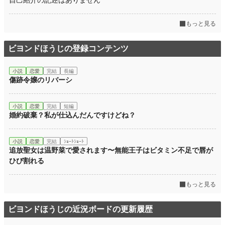
自己紹介の記述はありません
もっと見る
ビヨンドほうじの登録コンテンツ
小説
恋愛
完結
長編
傷跡令嬢のリバーシ
小説
恋愛
完結
短編
婚約破棄？私が仕込んだんですけどね？
小説
恋愛
完結
ｼｮｰﾄｼｮｰﾄ
追放聖女は温野菜で愛されます〜無能王子はビタミン不足で唇が
ひび割れる
もっと見る
ビヨンドほうじの近況ボードの更新履歴