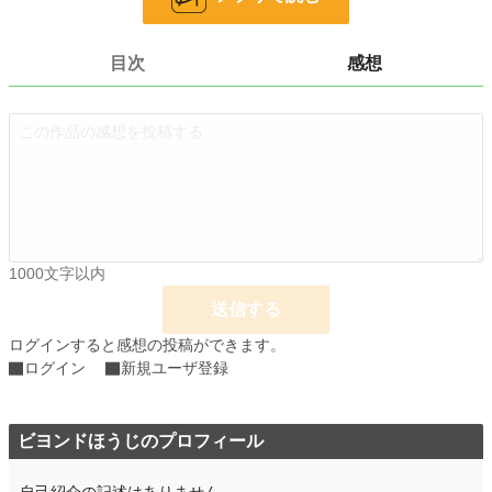
お気に入り
0
24h.ポイント
0 pt
目次
感想
文字数
3,462
更新日時
2025.11.15 22:32
初回公開日時
2025.11.15 22:32
初回完結日時
2025.11.15 22:32
週間ポイント
0 pt (228,725 位)
1000文字以内
月間ポイント
28 pt (93,489 位)
送信する
年間ポイント
1,270 pt (78,426 位)
ログインすると感想の投稿ができます。
累計ポイント
1,270 pt (186,380 位)
ログイン
新規ユーザ登録
ビヨンドほうじのプロフィール