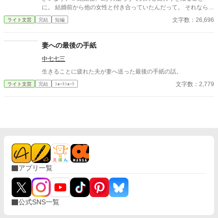
に。 結婚前から他の女性と付き合っていたんだって。 それならそ
うと、ちゃんと話してくれていれば、結婚なんて しなかった。 呆
文字数：26,696
ライト文芸
完結
短編
れた私はすぐに家を出て自立の道を探すことにした。 それなの
に、私と別れたくないなんて信じられない 世迷言を言ってくる
夫。 だめだめ、信用できないからね～。 さようなら。 ＊＊＊＊
妻への最後の手紙
＊＊*.✿..✿.*＊＊＊＊＊＊ ◇｜日比野滉星《ひびのこうせい》32
中七七三
才 会社員 ◇ 日比野ひまり 32才 ◇ 石田唯 29才
滉星の同僚 ◇新堂冬也 25才 ひまり
生きることに疲れた夫が妻へ送った最後の手紙の話。
の転職先の先輩(鉄道会社) 2025.4.11 完結 25649字
文字数：2,779
ライト文芸
完結
ｼｮｰﾄｼｮｰﾄ
アプリ一覧
公式SNS一覧