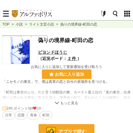
TOP
>
小説
>
ライト文芸小説
>
偽りの境界線-町田の恋
ライト文芸
完結
ｼｮｰﾄｼｮｰﾄ
偽りの境界線-町田の恋
ビヨンドほうじ
（近況ボード：
2 件
）
お気に入りに追加して更新通知を受け取ろう
お気に入り追加
「ニセモノの東京」で、僕は真実の恋と自分の居場所を見つける。
「町田は東京のふり」だと言う幼馴染の舞。カースト最上位の「真の東京」出身
者に心惹かれる彼女に焦る弘道は、境界線の街で、失われた二人の秘密と、自分
たちの真実の居場所を探し出す。
24h.ポイント
0pt
10
日常
恋愛
青春
町田
小説
228,725 位 / 228,725 件
ライト文芸
9,590 位 / 9,590 件
アプリで読む