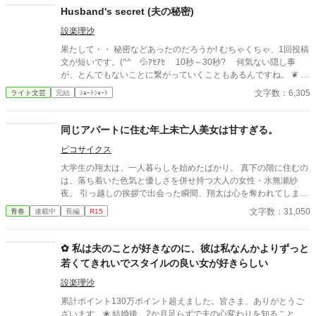
そして、秋の体育祭では、美帆と真凛が走り高跳びや100メート
Husband's secret (夫の秘密)
ル走、騎馬戦で対決！ その結果、放課後の体育館で一騎討ちをす
設楽理沙
ることに。
果たして・・ 秘密などあったのだろうか! むちゃくちゃ、1回投稿
文が短いです。(^^ゞ💦ｱｾｱｾ 10秒～30秒? 何気ない隠し事
が、とんでもないことに繋がっていくこともあるんですね。 ❦ イ
ラストはAI生成画像 自作
文字数：6,305
ライト文芸
完結
ｼｮｰﾄｼｮｰﾄ
同じアパートに住む年上未亡人美女は甘すぎる。
ピコサイクス
大学生の翔太は、一人暮らしを始めたばかり。 真下の階に住むの
は、落ち着いた色気と優しさを併せ持つ大人の女性・水無瀬紗
夜。 引っ越しの挨拶で出会った瞬間、翔太は心を奪われてしま
う。 偶然にもアルバイト先のスーパーで再会した彼女は、翔太を
文字数：31,050
青春
連載中
長編
R15
すぐに採用し、温かく仕事を教えてくれる存在だった。 ある日の
仕事帰り、ふたりで過ごす時間が増えていき――そして気づけば
紗夜の部屋でご飯をご馳走になるほど親密に。 優しくて穏やかで
✿ 私は夫のことが好きなのに、彼は私なんかよりずっと
――その色気に触れるたび、翔太の心は揺れていく。 大人の女性
若くてきれいでスタイルの良い女が好きらしい
と大学生、甘くちょっぴり刺激的な同居生活（？）がはじまる。
設楽理沙
累計ポイント130万ポイント超えました。皆さま、ありがとうご
ざいます。❀ 結婚後、2か月足らずで夫の心変わりを知ること