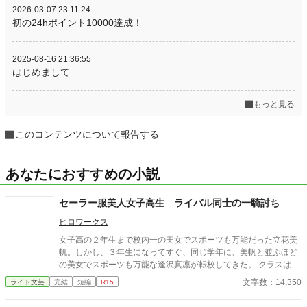
2026-03-07 23:11:24
初の24hポイント10000達成！
2025-08-16 21:36:55
はじめまして
もっと見る
このコンテンツについて報告する
あなたにおすすめの小説
セーラー服美人女子高生 ライバル同士の一騎討ち
ヒロワークス
女子高の２年生まで校内一の美女でスポーツも万能だった立花美
帆。しかし、３年生になってすぐ、同じ学年に、美帆と並ぶほど
の美女でスポーツも万能な逢沢真凛が転校してきた。 クラスは、
隣りだったが、春のスポーツ大会と夏の水泳大会でライバル関係
文字数：14,350
ライト文芸
完結
短編
R15
が芽生える。 それに加えて、美帆と真凛は、隣りの男子校の俊介
に恋をし、どちらが俊介と付き合えるかを競う恋敵でもあった。