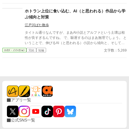
投稿してみました。少しでも参考になれば幸いです。 ☆自分用に
まとめたものなので短く簡単にしかまとめてないので、もっと詳
ホトラン上位に食い込む、AI（と思われる）作品から学
しく知りたい場合は他の人のを参考にすることを推奨します。
ぶ傾向と対策
江戸川ばた散歩
タイトル通りなんですが、まあAI小説とアルファという土壌は相
性が良すぎるんですね。 で、駆逐するのはまあ無理でしょう。 と
いうことで、伸びるAI（と思われる）小説から傾向と、そして自
筆系にも生かせること、そしてAIには無理なことに関して。
文字数：5,269
ｴｯｾｲ・ﾉﾝﾌｨｸｼｮﾝ
完結
短編
アプリ一覧
公式SNS一覧