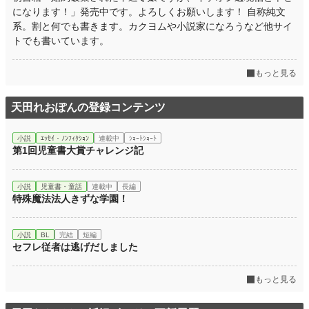
になります！」発売中です。よろしくお願いします！ 自称純文
系。割と何でも書きます。カクヨムや小説家になろうなど他サイ
トでも書いています。
もっと見る
天田れおぽんの登録コンテンツ
小説
ｴｯｾｲ・ﾉﾝﾌｨｸｼｮﾝ
連載中
ｼｮｰﾄｼｮｰﾄ
第1回児童書大賞チャレンジ記
小説
児童書・童話
連載中
長編
特殊魔法法人きずな学園！
小説
BL
完結
短編
セフレ従者は逃げだしました
もっと見る