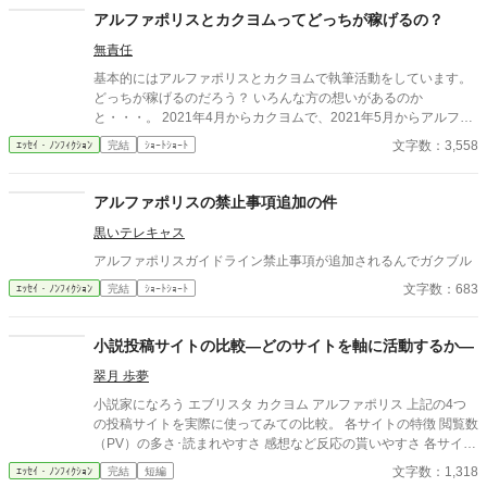
アルファポリスとカクヨムってどっちが稼げるの？
無責任
基本的にはアルファポリスとカクヨムで執筆活動をしています。
どっちが稼げるのだろう？ いろんな方の想いがあるのか
と・・・。 2021年4月からカクヨムで、2021年5月からアルファ
ポリスで執筆を開始しました。 あくまで、僕の場合ですが、実デ
文字数：3,558
ｴｯｾｲ・ﾉﾝﾌｨｸｼｮﾝ
完結
ｼｮｰﾄｼｮｰﾄ
ータを元に・・・。
アルファポリスの禁止事項追加の件
黒いテレキャス
アルファポリスガイドライン禁止事項が追加されるんでガクブル
文字数：683
ｴｯｾｲ・ﾉﾝﾌｨｸｼｮﾝ
完結
ｼｮｰﾄｼｮｰﾄ
小説投稿サイトの比較―どのサイトを軸に活動するか―
翠月 歩夢
小説家になろう エブリスタ カクヨム アルファポリス 上記の4つ
の投稿サイトを実際に使ってみての比較。 各サイトの特徴 閲覧数
（PV）の多さ･読まれやすさ 感想など反応の貰いやすさ 各サイト
のジャンル傾向 以上を基準に比較する。 ☆どのサイトを使おうか
文字数：1,318
ｴｯｾｲ・ﾉﾝﾌｨｸｼｮﾝ
完結
短編
と色々試している時に軽く整理したメモがあり、せっかくなので