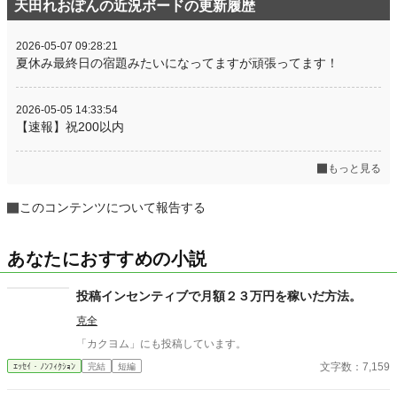
天田れおぽんの近況ボードの更新履歴
2026-05-07 09:28:21
夏休み最終日の宿題みたいになってますが頑張ってます！
2026-05-05 14:33:54
【速報】祝200以内
もっと見る
このコンテンツについて報告する
あなたにおすすめの小説
投稿インセンティブで月額２３万円を稼いだ方法。
克全
「カクヨム」にも投稿しています。
文字数：7,159
ｴｯｾｲ・ﾉﾝﾌｨｸｼｮﾝ
完結
短編