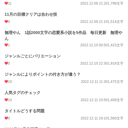
11
2022.12.08 21:20
1,799文字
｡o○｡o○ﾟ･*:.｡. .｡.:*･゜○o｡○o｡ﾟ･*:.｡. .｡.:*･゜｡o○｡o○ﾟ･*:.｡.
11月の目標クリアは合わせ技
小説
10,193 位 / 228,619 件
0
2022.12.09 21:10
1,514文字
ｴｯｾｲ・ﾉﾝﾌｨｸｼｮﾝ
198 位 / 8,861 件
無理やん 1話2000文字の恋愛系小説を5作品 毎日更新 無理や
お気に入り
44
ん
1
2022.12.10 00:50
1,423文字
24h.ポイント
106 pt
ジャンルごとにバリエーション
文字数
170,369
0
2022.12.10 22:30
1,919文字
更新日時
2026.03.23 10:07
ジャンルによりポイントの付き方が違う？
初回公開日時
2022.12.07 12:01
10
2022.12.11 11:30
1,475文字
週間ポイント
815 pt (10,448 位)
人気タグのチェック
月間ポイント
2,302 pt (14,556 位)
10
2022.12.11 15:50
1,409文字
年間ポイント
48,695 pt (10,628 位)
タイトルどうする問題
累計ポイント
257,567 pt (16,931 位)
0
2022.12.11 19:10
1,560文字