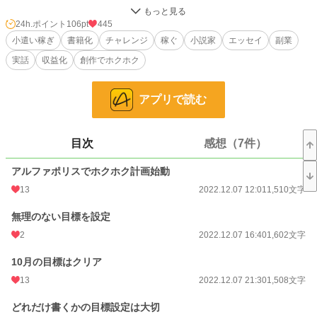
アルファポリスでお小遣いを稼ぐと決めた私がやったこと、感じたことを綴った
エッセイ
24h.ポイント
106pt
445
小遣い稼ぎ
書籍化
チャレンジ
稼ぐ
小説家
エッセイ
副業
文章を書いているんだから、自分の文章で稼いだお金で本が買いたい。
実話
収益化
創作でホクホク
投稿インセンティブを稼ぎたい。
アプリで読む
ついでに長編書ける人になりたい。
10万文字が目安なのは分かるけど、なかなか10万文字が書けない。
目次
感想（7件）
そんな私がアルファポリスでやったこと、感じたことを綴ったエッセイです。
アルファポリスでホクホク計画始動
｡o○｡o○ﾟ･*:.｡. .｡.:*･゜○o｡○o｡ﾟ･*:.｡. .｡.:*･゜｡o○｡o○ﾟ･*:.｡.
13
2022.12.07 12:01
1,510文字
初書籍「婚約破棄された不遇令嬢ですが、イケオジ辺境伯と幸せになります！」
が、レジーナブックスさまより発売中です。
無理のない目標を設定
2
2022.12.07 16:40
1,602文字
月戸先生による可愛く美しいイラストと共にお楽しみいただけます。
10月の目標はクリア
清楚系イケオジ辺境伯アレクサンドロ（笑）と、頑張り屋さんの悪役令嬢（？）
クラウディアの物語。
13
2022.12.07 21:30
1,508文字
よろしくお願いいたします。m(_ _)m
どれだけ書くかの目標設定は大切