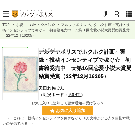
TOP
>
小説
>
ｴｯｾｲ・ﾉﾝﾌｨｸｼｮﾝ
>
アルファポリスでホクホク計画～実録・投
稿インセンティブで稼ぐ☆ 初書籍発売中 ☆第16回恋愛小説大賞奨励賞受賞
（22年12月16205）
ｴｯｾｲ・ﾉﾝﾌｨｸｼｮﾝ
連載中
ｼｮｰﾄｼｮｰﾄ
アルファポリスでホクホク計画～実
録・投稿インセンティブで稼ぐ☆ 初
書籍発売中 ☆第16回恋愛小説大賞奨
励賞受賞（22年12月16205）
天田れおぽん
（近況ボード：
50 件
）
お気に入りに追加して更新通知を受け取ろう
お気に入り追加
～ これは、投稿インセンティブを稼ぎながら10万文字かける人を目指す戦
いの記録である ～