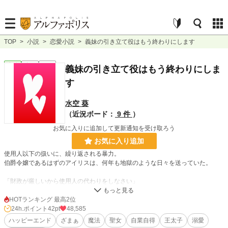
TOP
>
小説
>
恋愛小説
>
義妹の引き立て役はもう終わりにします
恋愛
完結
短編
義妹の引き立て役はもう終わりにしま
す
水空 葵
（近況ボード：
9 件
）
お気に入りに追加して更新通知を受け取ろう
お気に入り追加
使用人以下の扱いに、繰り返される暴力。
伯爵令嬢であるはずのアイリスは、何年も地獄のような日々を送っていた。
「財政が厳しいから使用人の代わりをしなさい」
「財政が厳しいから着飾ることは我慢しなさい」
HOTランキング 最高2位
ずっとそう言われてきたのに、聖女の力を持っているという義妹は、ドレスやア
24h.ポイント
42pt
48,585
クセサリーを好きなだけ与えられる。
ハッピーエンド
ざまぁ
魔法
聖女
自業自得
王太子
溺愛