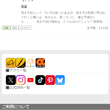
華蓮
皇太子妃として、3ヶ月が経ったある日、皇太子の部屋に呼ばれ
て行くと隣には、女の人が、座っていた。 嫌な予感がし
た、、、、 皇太子妃の運命は、どうなるのでしょう？ 指導係、教
育係編Part1
文字数：13,139
恋愛
完結
ｼｮｰﾄｼｮｰﾄ
アプリ一覧
公式SNS一覧
ご利用について