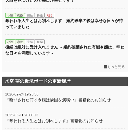
天職を見つけたので毎日が幸せです！
小説
恋愛
完結
長編
R15
奪われる人生とはお別れします 婚約破棄の後は幸せな日々が待
っていました
小説
恋愛
完結
短編
復縁は絶対に受け入れません ～婚約破棄された有能令嬢は、幸せ
な日々を満喫しています～
もっと見る
水空 葵の近況ボードの更新履歴
2026-02-24 19:23:56
『断罪された商才令嬢は隣国を満喫中』書籍化のお知らせ
2025-05-11 20:00:13
『奪われる人生とはお別れします』書籍化のお知らせ