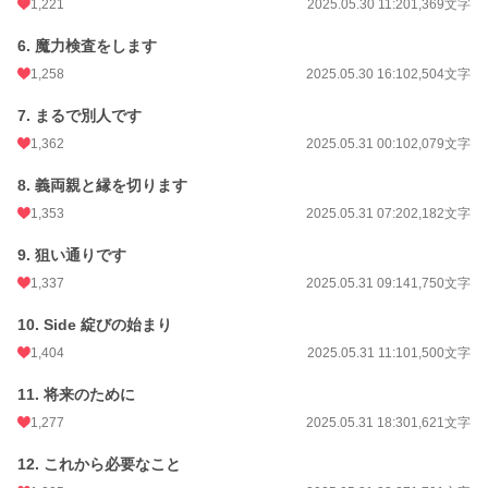
初回公開日時
2025.05.29 12:40
1,221
2025.05.30 11:20
1,369文字
初回完結日時
2025.07.14 18:29
6. 魔力検査をします
1,258
2025.05.30 16:10
2,504文字
週間ポイント
295 pt (20,083 位)
7. まるで別人です
月間ポイント
1,918 pt (16,378 位)
1,362
2025.05.31 00:10
2,079文字
年間ポイント
80,818 pt (7,144 位)
8. 義両親と縁を切ります
累計ポイント
1,744,098 pt (3,291 位)
1,353
2025.05.31 07:20
2,182文字
9. 狙い通りです
1,337
2025.05.31 09:14
1,750文字
10. Side 綻びの始まり
1,404
2025.05.31 11:10
1,500文字
11. 将来のために
1,277
2025.05.31 18:30
1,621文字
12. これから必要なこと