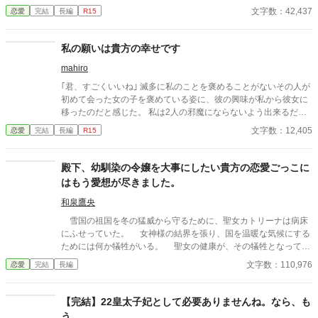
から、貴方は彼女を失うことになった私を許さず、私を死へ追い
文字数：42,437
恋愛
完結
長編
R15
やった………はずだった。 何故か私はあのときの記憶を持ったま
ま6歳の頃の私に戻ってきたのだ。 どうして戻ってこれたのか分
からないが、このチャンスを逃すわけにはいかない。 私はもう彼
私の願いは貴方の幸せです
らとは出会わず、日頃の行いの悪さを見直し、平穏な生活を目指
mahiro
す！そう決めたはずなのに...……。
｢君、すごくいいね｣ 滅多に私のことを褒めることがないその人が
初めて会った女の子を褒めている姿に、彼の興味が私から彼女に
移ったのだと感じた。 私は2人の邪魔にならないよう出来るだけ
早く去ることにしたのだが。
文字数：12,405
恋愛
完結
長編
R15
殿下、幼馴染の令嬢を大事にしたい貴方の恋愛ごっこに
はもう愛想が尽きました。
和泉鷹央
雪国の祖国を冬の猛威から守るために、聖女カトリーナは病床
にふせっていた。 女神様の結界を張り、国を温暖な気候にする
ためには何か犠牲がいる。 聖女の健康が、その犠牲となってい
た。 そんな生活をして十年近く。 カトリーナの許嫁にし
文字数：110,976
恋愛
完結
長編
て幼馴染の王太子ルディは婚約破棄をしたいと言い出した。 そ
の理由はカトリーナを救うためだという。 だが本当はもう一人
の幼馴染、フレンヌを王妃に迎えるために、彼らが仕組んだ計略
【完結】22皇太子妃として必要ありませんね。なら、も
だった――。 他の投稿サイトでも投稿しています。
う、、。