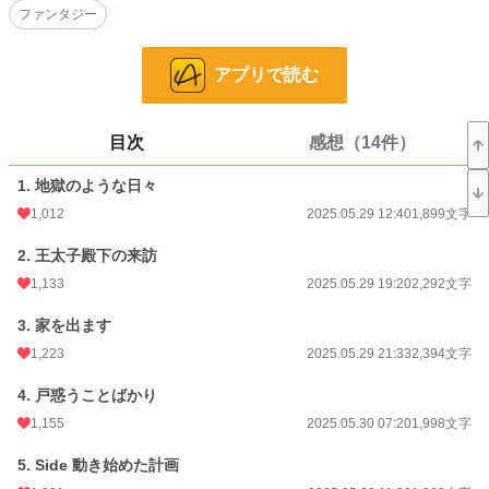
ファンタジー
「こんな家に留まり続ける理由は無いわ……」
そう考え、家出を決意するアイリス。
アプリで読む
けれども、婚約者探しをしているという王太子が突然訪ねてくることになって―
―
目次
感想（14件）
※他サイトでも公開しています
1. 地獄のような日々
⚫︎6/2 HOTランキング2位になりました。
ありがとうございます。
1,012
2025.05.29 12:40
1,899文字
2. 王太子殿下の来訪
小説
17,814 位 / 228,828 件
1,133
2025.05.29 19:20
2,292文字
恋愛
7,906 位 / 66,377 件
3. 家を出ます
お気に入り
2,177
1,223
2025.05.29 21:33
2,394文字
24h.ポイント
42 pt
4. 戸惑うことばかり
文字数
90,200
1,155
2025.05.30 07:20
1,998文字
更新日時
2025.07.14 18:28
5. Side 動き始めた計画