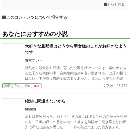
もっと見る
このコンテンツについて報告する
あなたにおすすめの小説
大好きな旦那様はどうやら聖女様のことがお好きなよう
です
古堂すいう
祖父から溺愛され我儘に育った公爵令嬢セレーネは、婚約者であ
る皇子から衆目の中、突如婚約破棄を言い渡される。 皇子の横に
はセレーネが嫌う男爵令嬢の姿があった。 他人から冷たい視線を
浴びたことなどないセレーネに戸惑うばかり、そんな彼女に所有
文字数：86,767
恋愛
完結
長編
R15
財産没収の命が下されようとしたその時。 救いの手を差し伸べた
のは神官長──エルゲンだった。 セレーネは、エルゲンと婚姻を
結んだ当初「穏やかで誰にでも微笑むつまらない人」だという印
絶対に間違えないから
象をもっていたけれど、共に生活する内に徐々に彼の人柄に惹か
mahiro
れていく。 だけれど彼には想い人が出来てしまったようで─
─…。 「今度はわたくしが恩を返すべきなんですわ！」 今まで自
あれは事故だった。 けれど、その場には彼女と仲の悪かった私が
分のことばかりだったセレーネは、初めて人のために何かしたい
おり、日頃の行いの悪さのせいで彼女を階段から突き落とした犯
と思い立ち、大好きな旦那様のために奮闘するのだが──…。
人は私だと誰もが思ったーーー私の初恋であった貴方さえも。 だ