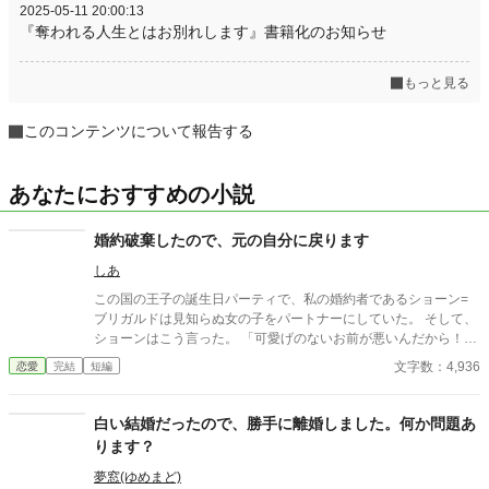
2025-05-11 20:00:13
『奪われる人生とはお別れします』書籍化のお知らせ
もっと見る
このコンテンツについて報告する
あなたにおすすめの小説
婚約破棄したので、元の自分に戻ります
しあ
この国の王子の誕生日パーティで、私の婚約者であるショーン=
ブリガルドは見知らぬ女の子をパートナーにしていた。 そして、
ショーンはこう言った。 「可愛げのないお前が悪いんだから！お
前みたいな地味で不細工なやつと結婚なんて悪夢だ！今すぐ婚約
文字数：4,936
恋愛
完結
短編
を破棄してくれ！」 王子の誕生日パーティで何してるんだ…。と
呆れるけど、こんな大勢の前で婚約破棄を要求してくれてありが
とうございます。 今すぐ婚約破棄して本来の自分の姿に戻りま
白い結婚だったので、勝手に離婚しました。何か問題あ
す！
ります？
夢窓(ゆめまど)