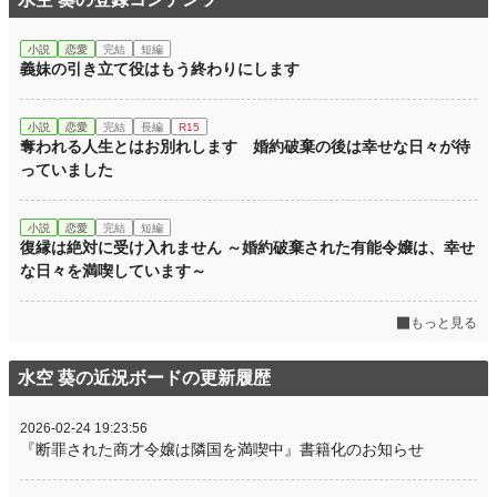
小説
恋愛
完結
短編
義妹の引き立て役はもう終わりにします
小説
恋愛
完結
長編
R15
奪われる人生とはお別れします 婚約破棄の後は幸せな日々が待
っていました
小説
恋愛
完結
短編
復縁は絶対に受け入れません ～婚約破棄された有能令嬢は、幸せ
な日々を満喫しています～
もっと見る
水空 葵の近況ボードの更新履歴
2026-02-24 19:23:56
『断罪された商才令嬢は隣国を満喫中』書籍化のお知らせ