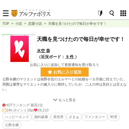
TOP
>
小説
>
恋愛小説
>
天職を見つけたので毎日が幸せです！
恋愛
連載中
長編
天職を見つけたので毎日が幸せです！
水空 葵
（近況ボード：
9 件
）
お気に入りに追加して更新通知を受け取ろう
お気に入り追加
公爵令嬢のマリエットは侯爵令息のエルマーとの結婚を一カ月後に控えていた。
周囲は優秀なマリエットの嫁入りに期待していたが、二人の仲は良好とは言えな
い。
なんとか解決出来ないか考えたマリエットは、授かったレシピスキルを活用し親
愛の証となる手料理を振舞うことを思いつく。
HOTランキング 最高1位
試食した家族や使用人は「美味しい」と絶賛。しかし、エルマーは料理を口にす
24h.ポイント
28pt
26,210
ることなくゴミ箱に放り投げ、婚約破棄まで宣言した。
ハッピーエンド
婚約破棄
異世界
ざまぁ
ファンタジー
料理
公爵令嬢
エルマーが浮気していたことに気付いたマリエットは全てを諦め、好きな料理を