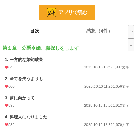
思う存分できる料理人として王宮に仕えることを決意する。
そうして王宮の人々の胃袋を掴むと、ある人物から興味を持たれるようになり―
アプリで読む
―
◆他サイトでも公開中です◆
目次
感想（4件）
◇10/21 HOTランキング1位を頂きました！
第１章 公爵令嬢、職探しをします
小説
23,115 位 / 228,925 件
1. 一方的な婚約破棄
恋愛
10,076 位 / 66,394 件
643
2025.10.16 10:42
1,887文字
お気に入り
1,577
2. 全てを失うよりも
24h.ポイント
28 pt
606
2025.10.16 11:20
1,656文字
文字数
82,155
3. 夢に向かって
更新日時
2025.10.30 21:20
586
2025.10.16 15:02
1,913文字
初回公開日時
2025.10.16 10:42
4. 料理人になりました
536
2025.10.16 18:35
1,670文字
週間ポイント
359 pt (17,980 位)