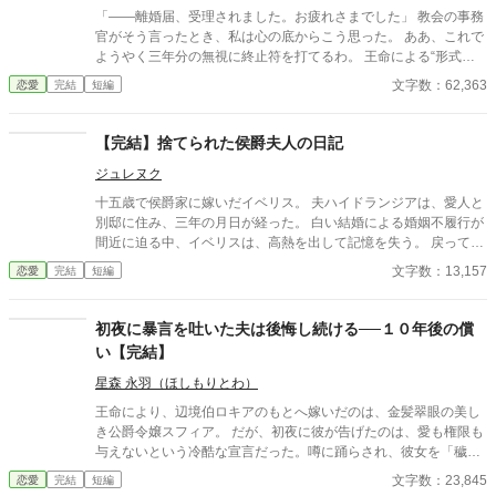
「――離婚届、受理されました。お疲れさまでした」 教会の事務
官がそう言ったとき、私は心の底からこう思った。 ああ、これで
ようやく三年分の無視に終止符を打てるわ。 王命による“形式結
婚”。 夫の顔も知らず、手紙もなし、戦地から帰ってきたという
文字数：62,363
恋愛
完結
短編
噂すらない。 だから、はい、離婚。勝手に。 白い結婚だったの
で、勝手に離婚しました。 何か問題あります？
【完結】捨てられた侯爵夫人の日記
ジュレヌク
十五歳で侯爵家に嫁いだイベリス。 夫ハイドランジアは、愛人と
別邸に住み、三年の月日が経った。 白い結婚による婚姻不履行が
間近に迫る中、イベリスは、高熱を出して記憶を失う。 戻ってき
た夫は、妻に仕える侍女アリッサムから、いない月日の間書き綴
文字数：13,157
恋愛
完結
短編
られた日記を手渡される。 そこには、出会った日から自分を恋し
いと思ってくれていた少女の思いの丈が詰まっていた。 十八歳に
なり、美しく成長した妻を前に、ハイドランジアは、心が揺ら
初夜に暴言を吐いた夫は後悔し続ける──１０年後の償
ぐ。 自分への恋心を忘れてしまったとしても、これ程までに思っ
い【完結】
てくれていたのなら、また、愛を育めるのではないのか？ 様々な
人間の思いが交錯し、物語は、思わぬ方向へと進んでいく。
星森 永羽（ほしもりとわ）
王命により、辺境伯ロキアのもとへ嫁いだのは、金髪翠眼の美し
き公爵令嬢スフィア。 だが、初夜に彼が告げたのは、愛も権限も
与えないという冷酷な宣言だった。噂に踊らされ、彼女を「穢れ
た花嫁」と罵ったロキア。 しかし、わずか一日でスフィアは姿を
文字数：23,845
恋愛
完結
短編
消し、教会から届いたのは婚姻無効と慰謝料請求の書状──。 王