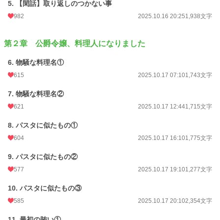
5. 【閑話】取り返しのつかない事
月間ポイント
1,356 pt (20,226 位)
982
2025.10.16 20:25
1,938文字
年間ポイント
608,358 pt (781 位)
累計ポイント
608,611 pt (8,933 位)
第２章 公爵令嬢、料理人になりました
6. 物騒な料理名①
615
2025.10.17 07:10
1,743文字
7. 物騒な料理名②
621
2025.10.17 12:44
1,715文字
8. パスタに似たもの①
604
2025.10.17 16:10
1,775文字
9. パスタに似たもの②
577
2025.10.17 19:10
1,277文字
10. パスタに似たもの③
585
2025.10.17 20:10
2,354文字
11. 最初の賄い①