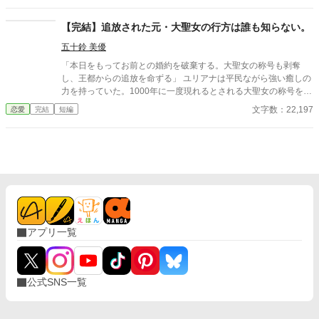
と公爵の怒りを買ったロキアは、爵位も領地も名誉も奪われ、た
だの補佐官として生きることに。 そして十年後、運命のいたずら
【完結】追放された元・大聖女の行方は誰も知らない。
か、彼は被災地で再びスフィアと出会う。 地位も捨て、娘を抱え
五十鈴 美優
て生きる彼女の姿に、ロキアの胸に去来するのは、悔恨と赦しを
乞う想い──。 ⚠️本作はAIの生成した文章を一部に使用していま
「本日をもってお前との婚約を破棄する。大聖女の称号も剥奪
す。
し、王都からの追放を命ずる」 ユリアナは平民ながら強い癒しの
力を持っていた。1000年に一度現れるとされる大聖女の称号を得
て、婚約者となった王子リッドと共に魔物討伐に邁進する日々を
文字数：22,197
恋愛
完結
短編
送っていた。 だがリッドはユリアナを休ませることなく働かせ、
ユリアナの癒しの力を濁らせていた。 そんな時に圧倒的な力を持
つ上級魔物が、王国北部に襲来する。 ユリアナは全力を尽くした
ものの、多くの犠牲を出してしまった。 ユリアナはその責任を押
し付けられ、大聖女の称号を剥奪される。リッドからの婚約破棄
に加え、王都からの追放を命じられた。 それから一年。ユリアナ
はユーリと名を改め、顔を隠し、新たな職に就いていた。
アプリ一覧
公式SNS一覧