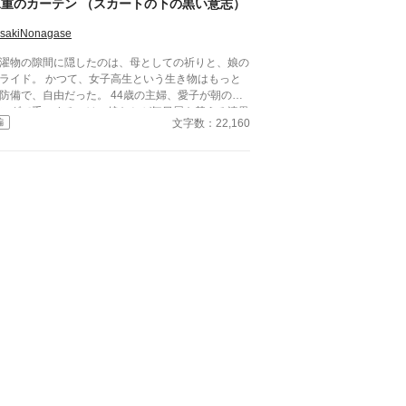
二重のカーテン （スカートの下の黒い意志）
なった。天音と共に無人島サバイバルをしていくの
が……クラスの女子が次々に見つかり、やがてハー
isakiNonagase
男一人と女子十五人で……取り合いに発
濯物の隙間に隠したのは、母としての祈りと、娘の
！？
。 かつて、女子高生という生き物はもっと
防備で、自由だった。 44歳の主婦、愛子が朝のベ
ンダで手にするのは、娘たちが毎日履き替える漆黒
文字数：22,160
編
オーバーパンツ、通称「黒パン」。それは、令和を
きる娘たちが自らの尊厳を守るために身に着ける、
の「鎧」だった。 小学校時代のママ友たちとの
ンチ会。そこで語られるのは、ブルセラショップに
着を売っていた奔放な50代、無防備なまま凛と歩
しかなかった40代、そして「見せないこと」に命
懸ける10代の、あまりに深い断絶。さらには、階
で石像のように固まる父、生徒の背後に立たないよ
経を削る教師……。 一枚の黒い布を通して浮き
りになる、現代社会の歪さと、その根底にある不器
なまでの「優しさ」。 ベランダに干された黒いカ
テンの向こう側に、あなたは何を見ますか？