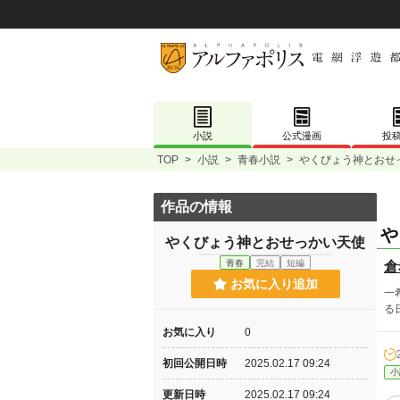
小説
公式漫画
投
TOP
>
小説
>
青春小説
>
やくびょう神とおせ
作品の情報
や
やくびょう神とおせっかい天使
青春
完結
短編
倉
お気に入り追加
一
る
お気に入り
0
初回公開日時
2025.02.17 09:24
小
更新日時
2025.02.17 09:24