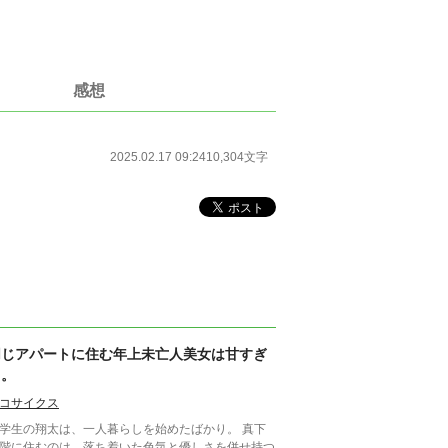
感想
2025.02.17 09:24
10,304文字
同じアパートに住む年上未亡人美女は甘すぎ
る。
コサイクス
学生の翔太は、一人暮らしを始めたばかり。 真下
階に住むのは、落ち着いた色気と優しさを併せ持つ