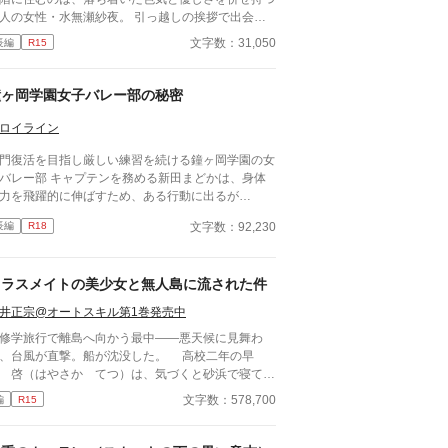
人の女性・水無瀬紗夜。 引っ越しの挨拶で出会っ
瞬間、翔太は心を奪われてしまう。 偶然にもアル
文字数：31,050
長編
R15
イト先のスーパーで再会した彼女は、翔太をすぐに
用し、温かく仕事を教えてくれる存在だった。 あ
日の仕事帰り、ふたりで過ごす時間が増えていき―
鐘ヶ岡学園女子バレー部の秘密
そして気づけば紗夜の部屋でご飯をご馳走になるほ
親密に。 優しくて穏やかで――その色気に触れる
ロイライン
び、翔太の心は揺れていく。 大人の女性と大学
門復活を目指し厳しい練習を続ける鐘ヶ岡学園の女
、甘くちょっぴり刺激的な同居生活（？）がはじま
バレー部 キャプテンを務める新田まどかは、身体
。
力を飛躍的に伸ばすため、ある行動に出るが…
文字数：92,230
長編
R18
クラスメイトの美少女と無人島に流された件
井正宗@オートスキル第1巻発売中
学旅行で離島へ向かう最中――悪天候に見舞わ
、台風が直撃。船が沈没した。 高校二年の早
 啓（はやさか てつ）は、気づくと砂浜で寝てい
。周囲を見渡すとクラスメイトで美少女の天音 愛
文字数：578,700
編
R15
あまね まな）が隣に倒れていた。 どうやら、
流して流されていたようだった。 帰ろうにも島
『無人島』。 しばらくは島で生きていくしかな