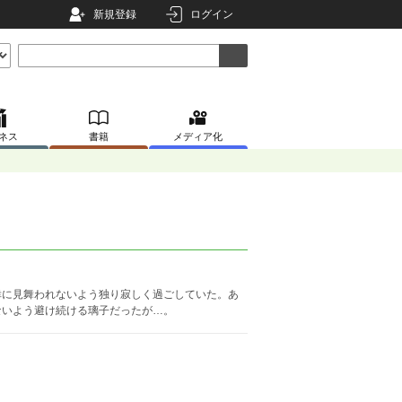
新規登録
ログイン
ネス
書籍
メディア化
幸に見舞われないよう独り寂しく過ごしていた。あ
ないよう避け続ける璃子だったが…。