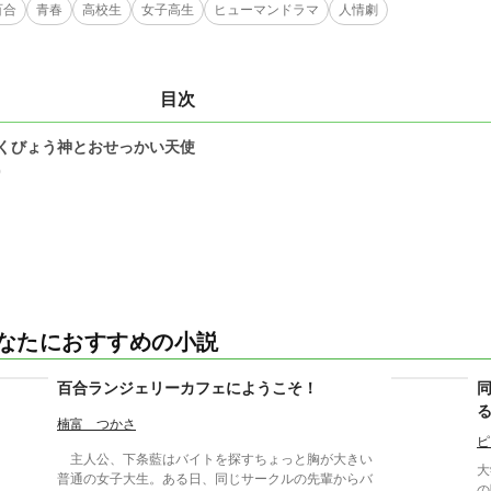
百合
青春
高校生
女子高生
ヒューマンドラマ
人情劇
目次
くびょう神とおせっかい天使
0
なたにおすすめの小説
百合ランジェリーカフェにようこそ！
楠富 つかさ
ピ
主人公、下条藍はバイトを探すちょっと胸が大きい
大
普通の女子大生。ある日、同じサークルの先輩からバ
の