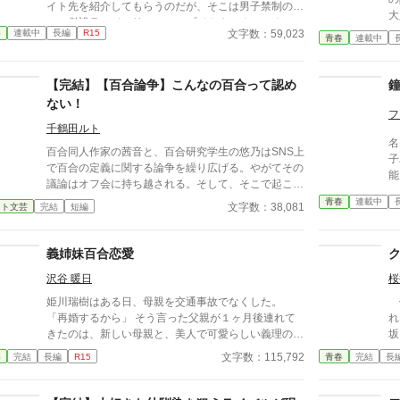
イト先を紹介してもらうのだが、そこは男子禁制のカ
大
フェ併設ランジェリーショップで！？ ちょっとハ
た
文字数：59,023
春
連載中
長編
R15
レンチなお仕事カフェライフ、始まります！！ ※こ
青春
連載中
バ
の物語はフィクションであり実在の人物・団体・法律
採
とは一切関係ありません。 表紙画像はAIイラストで
る
【完結】【百合論争】こんなの百合って認め
す。下着が生成できないのでビキニで代用していま
―
す。
ない！
ど
フ
た
千鶴田ルト
名
生
百合同人作家の茜音と、百合研究学生の悠乃はSNS上
子
る
で百合の定義に関する論争を繰り広げる。やがてその
能
議論はオフ会に持ち越される。そして、そこで起こっ
たこととは…！？ 百合に人生を賭けた二人が、ぶつ
青春
連載中
文字数：38,081
イト文芸
完結
短編
かり合い、話し合い、惹かれ合う。百合とは何か。友
情とは。恋愛とは。 すべての百合好きに捧げる、論
争系百合コメディ！
義姉妹百合恋愛
沢谷 暖日
桜
姫川瑞樹はある日、母親を交通事故でなくした。
修
「再婚するから」 そう言った父親が１ヶ月後連れて
れ
きたのは、新しい母親と、美人で可愛らしい義理の
坂
妹、楓だった。 次の日から、唐突に楓が急に積極的
た
文字数：115,792
春
完結
長編
R15
青春
完結
長
になる。 それもそのはず、楓にとっての瑞樹は幼稚
（
園の頃の初恋相手だったのだ。 ※他サイトにも掲載
漂
しております
は