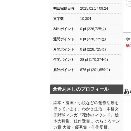
初回完結日時
2025.02.17 09:24
文字数
10,304
24h.ポイント
0 pt (228,725位)
や
週間ポイント
0 pt (228,725位)
月間ポイント
0 pt (228,725位)
年間ポイント
28 pt (170,374位)
累計ポイント
876 pt (201,659位)
倉希あさしのプロフィール
あ
絵本・漫画・小説などの創作活動を
行っています。わかさ生活「本格女
子野球マンガ『花鈴のマウンド』絵
本大募集」佳作受賞 。のらくろマン
ガ賞 大賞・優秀賞・佳作受賞。