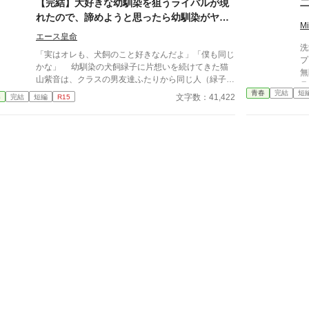
【完結】大好きな幼馴染を狙うライバルが現
く
れたので、諦めようと思ったら幼馴染がヤン
だ
M
デレ化して激重感情を向けてきた。
レムに。 
エース皇命
洗
展
「実はオレも、犬飼のこと好きなんだよ」「僕も同じ
プライド
かな」 幼馴染の犬飼緑子に片想いを続けてきた猫
無
山紫音は、クラスの男友達ふたりから同じ人（緑子）
ラ
を好きになっていることを告白される。 紫音の背
青春
完結
短
の
文字数：41,422
春
完結
短編
R15
中を押すため、友達ふたりなりのサポートだったのだ
生
が、なんと紫音はライバルが強力すぎると感じて幼馴
鉄壁
染への恋を諦めてしまった……！ 勘違いをした紫
ラ
音。 すっかり緑子のことを諦めて学校生活を送る
下
が、幼馴染の緑子は紫音からの求愛がなくなり、焦り
く
と疑問で混乱。自分もずっと紫音のことが好きだった
を
ことに気づく。 しかし気づいてからではもう遅
段
い。紫音はすでに所属する部活動の先輩である鹿内み
う神
かんに狙われ、新しい恋にシフトした生活を送ってい
彫
た……。 暴走した愛。嫉妬。執着。 その全てが
用
緑子を狂わせ、ヤンデレへと変えてしまう。 だが
ー
それだけではなかった。 鹿内先輩に実の妹である
瑠璃、担任教師の兎川百桃。紫音は３人からも重たす
ぎる愛を向けられていた……いつの間にか激重感情を
向けられていた主人公紫音は、一体どうなってしまう
のか……!? ※カクヨム、小説家になろうにも投稿して
います。