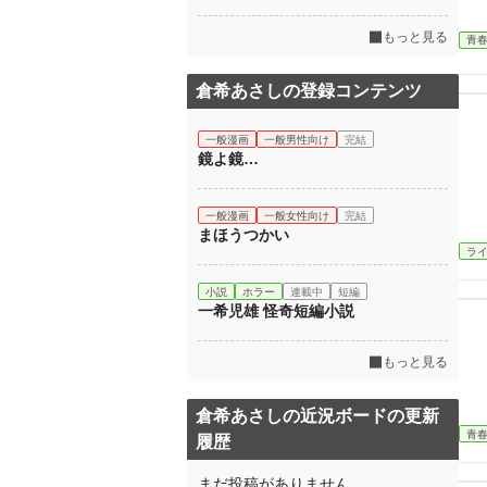
もっと見る
青
倉希あさしの登録コンテンツ
一般漫画
一般男性向け
完結
鏡よ鏡…
一般漫画
一般女性向け
完結
まほうつかい
ラ
小説
ホラー
連載中
短編
一希児雄 怪奇短編小説
もっと見る
倉希あさしの近況ボードの更新
青
履歴
まだ投稿がありません