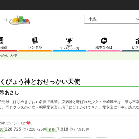
Web
稿漫画
レンタル
絵本ひろば
ビジ
コンテンツ大賞
っかい天使
くびょう神とおせっかい天使
希あさし
希児雄（はじめきじお）名義で執筆。疫病神と呼ばれた少女・神崎璃子は、誰も不
日、同じクラスの少女・明星愛衣梨が璃子に話しかけてきた。愛衣梨に不幸が訪れ
24h.ポイント
0pt
0
228,725
7,918
位 / 228,725件
位 / 7,918件
説
青春