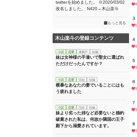
twitterを始めました。 ※2020/03/02
改名しました。 N420→木山楽斗
３
もっと見る
木山楽斗の登録コンテンツ
４
小説
恋愛
連載中
短編
妹は女神様の手違いで聖女に選ばれ
５
ただけだったんですか？
小説
恋愛
完結
短編
６
横暴なあなたの妻でいることにはも
う疲れました
７
小説
恋愛
完結
短編
妹より劣った姉など必要ないと婚約
破棄された私は、何故か隣国の王子
８
殿下から溺愛されています。