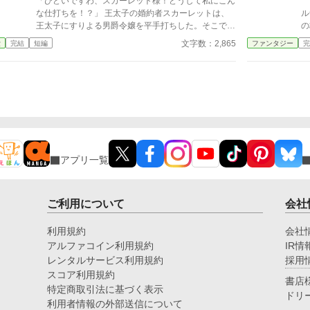
「ひどいですわ、スカーレット様！どうして私にこん
「
な仕打ちを！？」 王太子の婚約者スカーレットは、
ル
王太子にすりよる男爵令嬢を平手打ちした。そこで返
の
ってきたのが「どうしてこんなことを」という質問で
女
文字数：2,865
愛
完結
短編
ファンタジー
完
ある。 わからないなら、丁寧にご説明して差し上げ
の身
るわ。でも、本当に大丈夫かしら。 ――全部説明さ
レ
れたら、あなた破滅するわよ？ ※小説になろうにも
か
投稿しています
三
ナ
女
れ
ど
し
アプリ一覧
が
戻
ご利用について
会社
利用規約
会社
アルファコイン利用規約
IR情
レンタルサービス利用規約
採用
スコア利用規約
書店
特定商取引法に基づく表示
ドリ
利用者情報の外部送信について