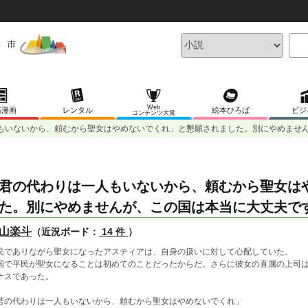
Web
稿漫画
レンタル
絵本ひろば
ビジ
コンテンツ大賞
もいないから、頼むから聖女はやめないでくれ」と懇願されました。別にやめませ
君の代わりは一人もいないから、頼むから聖女は
た。別にやめませんが、この国は本当に大丈夫で
山楽斗
（近況ボード：
14 件
）
民でありながら聖女になったアスティアは、自身の扱いに対して心配していた。
国で平民が聖女になることは初めてのことだったからだ。さらに彼女の直属の上司
ナスであった。
君の代わりは一人もいないから、頼むから聖女はやめないでくれ」