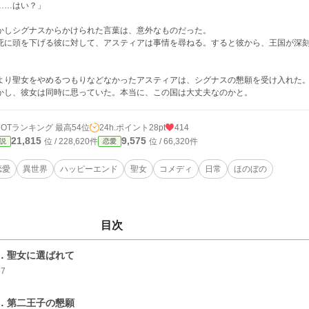
……はい？」
かしシグナスからかけられた言葉は、意外なものだった。
死に頭を下げる彼に対して、アスティアは事情を尋ねる。すると彼から、王国が深
。
より聖女をやめるつもりなどなかったアスティアは、シグナスの懇願を受け入れた
かし、彼女は同時に思っていた。本当に、この国は大丈夫なのかと。
HOTランキング 最高54位
24h.ポイント
28pt
414
21,815
9,575
位 / 228,620件
位 / 66,320件
説
恋愛
恋愛
異世界
ハッピーエンド
聖女
コメディ
日常
ほのぼの
目次
．聖女に選ばれて
57
．第二王子の懇願