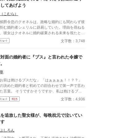
断固として拒否。たった一人で反撃の証拠集めを開
にしてあげよう
する。 彼女が助力を求めたのは、社交界から距
（こむら）
を置き、冷徹と噂される辺境伯アレクシス。彼は、
ザラの持つ鋼のような意志と冷静な知性を見抜き、
爵令息のクオネルは、政略な婚約にも関わらず彼
女の非公式な協力者となる。 しかし、そんな彼
拒む婚約者シェリルに辟易していた。理由を尋ねる
を待っていたのは「辺境伯と不貞を働いている」と
、彼女はクオネルに婚約破棄される未来を視たとい
う、さらに悪質な濡れ衣だった――
。 仕方ないとはいえ、二周目ヒロインに嫌われ
文字数：3,748
ﾄｼｮｰﾄ
婚約者が少し可哀想だなと思って考えた話。よりは
しませんが大したざまぁもないです。 なろうで
稿済です。
初対面の婚約者に『ブス』と言われた令嬢で
す。
寧
お前は抱けるブスだな」 「はぁぁぁぁ！！？？」
の決めた婚約者と初めての顔合わせで第一声で言わ
。 そうですかそうですか、私は抱けるブス
すね…… って！！こんな奴が婚約者なんて冗
文字数：4,936
ﾄｼｮｰﾄ
R15
じゃない！！ お父様！！こいつと結婚しろと言う
らば私は家を出ます！！ え？結納金貰っちゃっ
？ それじゃあ、仕方ありません。あちらから婚約
私を追放した聖女様が、毎晩枕元で泣いてい
破棄したいと言わせましょう。 ※4時間ほどで書き
ます
げたものなので、頭空っぽにして読んでください。
ぷしろん