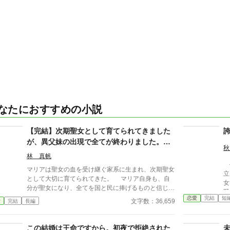
なたにおすすめの小説
【完結】次期聖女として育てられてきました
が、異父妹の出現で全てが終わりました。史
秋
上最高の聖女を追放した代償は高くつきま
林 真帆
す！
―
マリアは聖女の血を受け継ぐ家系に生まれ、次期聖女
立ちま
として大切に育てられてきた。 マリア自身も、自
女
分が聖女になり、全てを国と民に捧げるものと信じて
爵
疑わなかった。 そんなマリアの前に、異父妹のカ
恋愛
完結
短
と
文字数：36,659
愛
完結
長編
タリナが突然現れる。 そして、カタリナが現れた
れ
ことで、マリアの生活は一変する。 どうやら現聖
蔑
女である母親のエリザベートが、マリアを追い出し、
この結婚は王命ですから。初夜で拒絶された
女