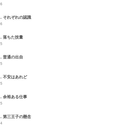
46
．それぞれの認識
56
．落ちた技量
45
．普通の出自
35
．不安はあれど
35
．余裕ある仕事
35
．第三王子の懸念
34