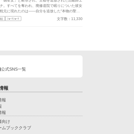
偽聖女」と断罪され、王都を追放された治癒師エ
ナ。すべてを奪われ、廃修道院で眠りについた彼女
枕元に現れたのは――自分を追放した“本物の聖
”セレスティアの幽霊だった。 「お願い、わたくし
文字数：11,330
結
ｼｮｰﾄｼｮｰﾄ
体を取り戻して！」 聖印を授かった瞬間、セ
スティアの肉体は謎の存在に乗っ取られていた。し
も完全に魂を喰われるまで、残された時間はわずか
日。性悪令嬢の涙など知るものかと思っていたエル
だが、無口な騎士団長ロルフと調べるうち、歴代聖
を食い物にしてきた神殿の闇と、自分の追放に隠さ
た恐ろしい真相へ辿り着く。 許せない。けれ
、見捨てない。 追放治癒師と泣き虫な元敵、そ
て訳あり騎士団長。最悪の出会いから始まる三人
公式SNS一覧
、偽りの奇跡を暴き、奪われた身体と居場所を取り
す！
情報
情報
報
情報
様向け
ームブッククラブ