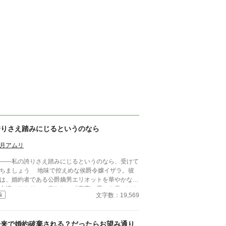
誇りさえ踏みにじるというのなら
月アムリ
―私の誇りさえ踏みにじるというのなら、受けて
しょう 地味で控えめな侯爵令嬢イザラ。彼
は、婚約者である公爵嫡男エリオットを華やかな伯
令嬢ベアトリスに奪われ、「真実の愛」を見つけた
文字数：19,569
編
いう身勝手な理由で一方的に婚約破棄を突きつけら
る。 ベアトリスからは地味で退屈な女と公然と
まれ、尊厳を踏みにじられたイザラ。 だが、彼
未来で婚約破棄される？だったらお望み通り
は涙を見せず、侯爵家の誇りを守るため不当な破棄