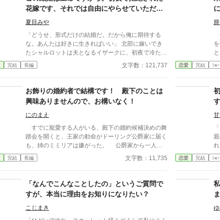
カタリナを次期聖女にしようと企んでいるよう
を
花嫁です、それでは自由にやらせていただき
で……。 2022.6.22 第一章完結しました。 2022.7.5
始
ます！
第二章完結しました。 第一章は、主人公が理不尽
夏目みや
腓
離
な目に遭い、追放されるまでのお話です。 第二章
イ
「どうせ、形式だけの結婚だ。だから俺に期待する
侯
は、主人公が国を追放された後の生活。まだまだ不幸
彼
な。あんたは好きに生きればいい」 北部に嫁いでき
を
は続きます。 第三章から徐々に主人公が報われる展
女
たシャルロットは夫となるイザークに、初夜で冷たく
と
開となる予定です。
い
拒絶されてしまう。 南部の富豪、セバスティア侯爵
う
文字数：121,737
愛
完結
長編
恋愛
完結
ｼｮｰ
家シャルロットと北部のイザーク・カロン侯爵。 北
る
部と南部を結ぶ要となるこの結婚は、すなわち王命。
戻
王命の重さ、理解してらっしゃいますか？ ――ま
投
お飾りの婚約者で結構です！ 殿下のことは
あ、いいか。そっちがその気なら、好きにやらせてい
興味ありませんので、お構いなく！
ただきます！ 領地改革始めましょう。南部から持っ
てきた食料を市井にふるまい、お金だってジャンジャ
にのまえ
甘
ン使って景気よく！ 好き勝手に過ごしていると、な
すでに寵愛する人がいる、殿下の婚約候補決めの舞
「
ぜか近づいてくる旦那様。 好きにしろと言ったのは
踏会を開くと、王家の勅命がドーリング公爵家に届く
親
そっちでしょう？ なのに今さら距離を詰めてくるの
も、姉のミミリアは嫌がった。 公爵家から一人娘
れた言葉
はどうして？ この結婚の本当の目的を、彼はまだ知
という言葉に、舞踏会に参加することになった、ドー
なんで
文字数：11,735
愛
完結
長編
恋愛
完結
ｼｮｰ
らない――。
リング公爵家の次女・ミーシャ。 家族の中で“役立
談
たず”と蔑まれ、姉の身代わりとして差し出された彼
な
女の唯一の望みは――「舞踏会で、美味しい料理を食
た
「なんでこんなことしたの」というご質問で
べること」。 だが、そんな慎ましい願いとは裏腹
を
すが、本当に理由をお知りになりたい？
に、 舞踏会の夜、思いもよらぬ出来事が起こりミ
上
ーシャは前世、読んでいた小説の世界だと気付く。
こじまき
ゆ