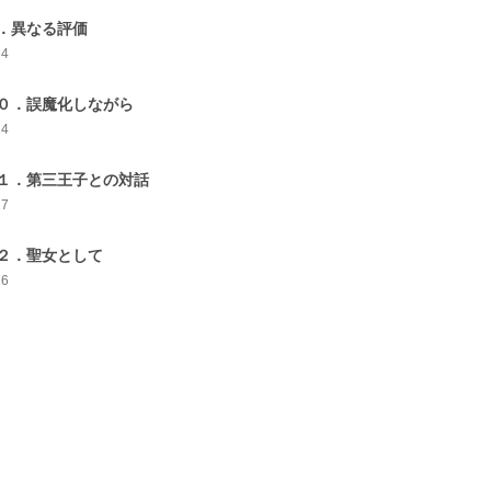
．異なる評価
24
０．誤魔化しながら
14
１．第三王子との対話
17
２．聖女として
16