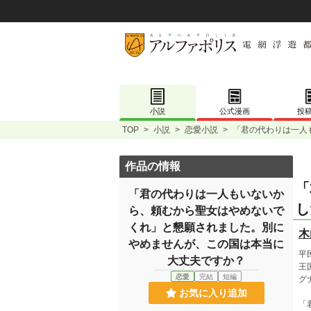
小説
公式漫画
投
TOP
>
小説
>
恋愛小説
>
「君の代わりは一人
作品の情報
「
「君の代わりは一人もいないか
し
ら、頼むから聖女はやめないで
くれ」と懇願されました。別に
木
やめませんが、この国は本当に
平
大丈夫ですか？
王
恋愛
完結
短編
グ
お気に入り追加
「