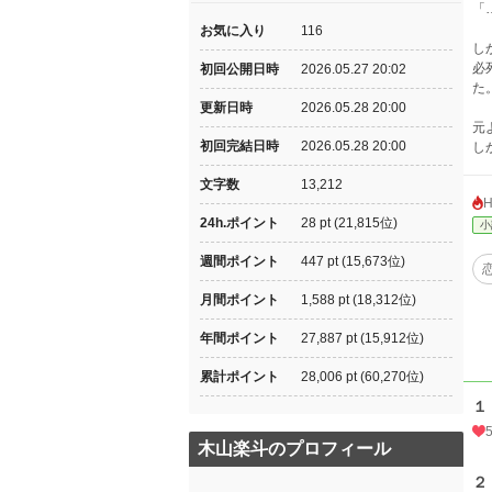
「
お気に入り
116
し
必
初回公開日時
2026.05.27 20:02
た
更新日時
2026.05.28 20:00
元
初回完結日時
2026.05.28 20:00
し
文字数
13,212
24h.ポイント
28 pt (21,815位)
小
週間ポイント
447 pt (15,673位)
月間ポイント
1,588 pt (18,312位)
年間ポイント
27,887 pt (15,912位)
累計ポイント
28,006 pt (60,270位)
１
木山楽斗のプロフィール
２