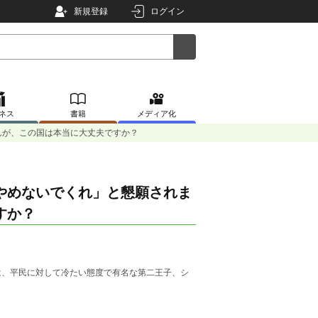
新規登録
ログイン
ネス
書籍
メディア化
んが、この国は本当に大丈夫ですか？
やめないでくれ」と懇願されま
すか？
は、平民に対して冷たい態度で有名な第二王子、シ