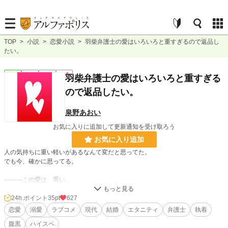
TOP
>
小説
>
恋愛小説
>
羽柴弁護士の愛はいろいろと重すぎるので返品し
たい。
恋愛
完結
長編
R15
羽柴弁護士の愛はいろいろと重すぎる
ので返品したい。
泉野あおい
お気に入りに追加して更新通知を受け取ろう
お気に入り追加
人の気持ちに重い軽いがあるなんて変だと思ってた。
でも今、確かに思ってる。
―――この愛は、重い。
------------------------------------------
24h.ポイント
35pt
627
羽柴健人（30）
恋愛
溺愛
ラブコメ
現代
結婚
エタニティ
弁護士
執着
羽柴法律事務所所長 鳳凰グループ法律顧問
腹黒
ハイスペ
座右の銘『危ない橋ほど渡りたい。』