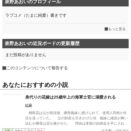
泉野あおいのプロフィール
週間ポイント
324 pt (18,743 位)
ラブコメ（たまに純愛）書きです
月間ポイント
1,209 pt (21,575 位)
もっと見る
年間ポイント
13,855 pt (25,621 位)
累計ポイント
88,867 pt (32,506 位)
泉野あおいの近況ボードの更新履歴
まだ投稿がありません
このコンテンツについて報告する
あなたにおすすめの小説
身代りの花嫁は25歳年上の海軍士官に溺愛される
絵麻
桐島花は父が病没後、継母義妹に虐げられて、使用人同然の生
活を送っていた。 父の財産も尽きかけた頃、義妹に縁談が舞い
込むが継母は花を嫁がせた。 理由は多額の結納金を手に入れる
ため。 相手は二十五歳も歳上の、海軍の大佐だという。 放り
恋愛
連載中
長編
R15