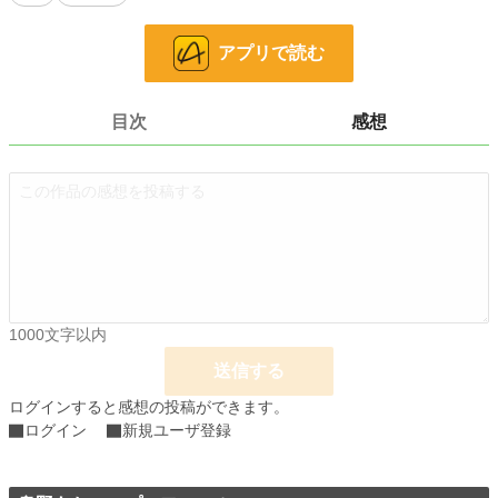
好き：柊みゆ
嫌い：褒められること
アプリで読む
×
柊 みゆ（28）
弱小飲料メーカー→鳳凰グループ・ホウオウ総務部
座右の銘『石橋は叩いて渡りたい。』
目次
感想
好き：走ること
苦手：羽柴健人
------------------------------------------
小説
20,331 位 / 228,981 件
恋愛
8,942 位 / 66,397 件
お気に入り
362
1000文字以内
24h.ポイント
35 pt
送信する
文字数
118,118
ログインすると感想の投稿ができます。
更新日時
2022.10.07 18:46
ログイン
新規ユーザ登録
初回公開日時
2022.10.06 18:47
初回完結日時
2022.10.07 18:47