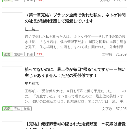
文字数：206,907
出すように、嫁がされた花を待っていたものは。 地味で冴えな
いと卑下された日々、花の真の力が時東邸で活かされる。
（第一章完結）ブラック企業で倒れた私を、ネトゲ仲間
の社長が強制保護して溺愛しています
紅 与一
過労で倒れた私を救ったのは、 ネトゲ仲間――そしてIT企業の若
き社長。 「もう君は、僕の管理下だよ」 退院と同時に退職手続き
は完了。 住む場所も、生活も、すべて彼に囲われた。 外出制限、
健康管理、過保護な独占欲。 甘くて危険な“保護生活”の中で、 私
文字数：71,959
恋愛
連載中
長編
R15
は少しずつ彼に心を奪われていく――。 元社畜OL×執着気味の溺
愛社長 囲い込み同棲ラブストーリー。
拾ってないのに、最上位が毎日“帰る”んですがーー飼い
主じゃありません！ただの受付係です！
星乃和花
王都ギルド受付係リナは、今日も平和に働く予定だった。 ……の
に。 「お腹すいた」 そう言って現れたのは、最上位の英雄レオ
ン。 強いのに生活力ゼロ、距離感ゼロ、甘え方だけは一流。 手当
てすれば「危ない」と囲い込み、 看病すれば抱きしめて離さず、
文字数：57,205
恋愛
完結
短編
ついには―― 「君が、俺の帰る場所」 拾ってない。飼ってない。
ただ世話を焼いただけなのに、英雄が毎日“帰ってくる”ようにな
りました。 無自覚世話焼き受付嬢 × 甘えた天然英雄の 距離感バ
【完結】俺様御曹司の隠された溺愛野望 〜花嫁は蜜愛
グ甘々ラブコメ、開幕！ ⭐︎完結済ー本編8話＋後日談9話⭐︎