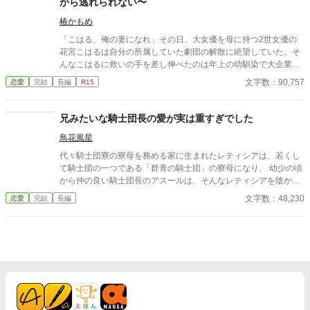
から逃れられない〜
椿かもめ
「こはる、俺の妻になれ」その日、大女優を母に持つ2世女優の
花宮こはるは自分の所属していた劇団の解散に絶望していた。そ
んなこはるに救いの手を差し伸べたのは年上の幼馴染で大企業の
御曹司、月ノ島玲二だった。けれど代わりに妻になることを強要
文字数：90,757
恋愛
完結
長編
R15
してきて──。花嫁となったこはるに対し、俺様な玲二は独占欲を
露わにし始める。 【幼馴染の俺様御曹司×大物女優を母に持つ2世
女優】 ☆☆☆ベリーズカフェで日間4位いただきました☆☆☆ ※
兄みたいな騎士団長の愛が実は重すぎでした
ベリーズカフェでも掲載中 ※推敲、校正前のものです。ご注意下
鳥花風星
さい
代々騎士団寮の寮母を務める家に生まれたレティシアは、若くし
て騎士団の一つである「群青の騎士団」の寮母になり、 幼少の頃
から仲の良い騎士団長のアスールは、そんなレティシアを陰から
ずっと見守っていた。レティシアにとってアスールは兄のような
文字数：48,230
恋愛
完結
長編
存在だが、次第に兄としてだけではない思いを持ちはじめてしま
う。 アスールにとってもレティシアは妹のような存在というだけ
ではないようで……。兄としてしか思われていないと思っている
アスールはレティシアへの思いを拗らせながらどんどん膨らませ
ていく。 すれ違う恋心、アスールとライバルの心理戦。拗らせ溺
愛が激しい、じれじれだけどハッピーエンドです。 ☆他投稿サイ
トにも掲載しています。 ☆番外編はアスールの同僚ノアールがメ
インの話になっています。