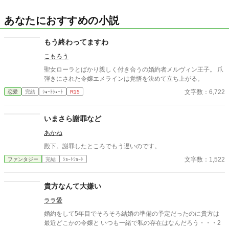
あなたにおすすめの小説
もう終わってますわ
こもろう
聖女ローラとばかり親しく付き合うの婚約者メルヴィン王子。 爪
弾きにされた令嬢エメラインは覚悟を決めて立ち上がる。
文字数：6,722
恋愛
完結
ｼｮｰﾄｼｮｰﾄ
R15
いまさら謝罪など
あかね
殿下。謝罪したところでもう遅いのです。
文字数：1,522
ファンタジー
完結
ｼｮｰﾄｼｮｰﾄ
貴方なんて大嫌い
ララ愛
婚約をして5年目でそろそろ結婚の準備の予定だったのに貴方は
最近どこかの令嬢と いつも一緒で私の存在はなんだろう・・・2