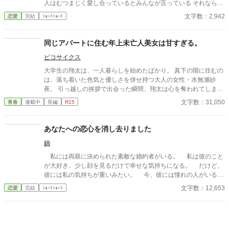
人はむつまじく愛し合っているとみんなが言っている それなら私
はもういいです・・・貴方なんて大嫌い
文字数：2,942
恋愛
完結
ｼｮｰﾄｼｮｰﾄ
同じアパートに住む年上未亡人美女は甘すぎる。
ピコサイクス
大学生の翔太は、一人暮らしを始めたばかり。 真下の階に住むの
は、落ち着いた色気と優しさを併せ持つ大人の女性・水無瀬紗
夜。 引っ越しの挨拶で出会った瞬間、翔太は心を奪われてしま
う。 偶然にもアルバイト先のスーパーで再会した彼女は、翔太を
文字数：31,050
青春
連載中
長編
R15
すぐに採用し、温かく仕事を教えてくれる存在だった。 ある日の
仕事帰り、ふたりで過ごす時間が増えていき――そして気づけば
紗夜の部屋でご飯をご馳走になるほど親密に。 優しくて穏やかで
あなたへの恋心を消し去りました
――その色気に触れるたび、翔太の心は揺れていく。 大人の女性
鍋
と大学生、甘くちょっぴり刺激的な同居生活（？）がはじまる。
私には両親に決められた素敵な婚約者がいる。 私は彼のこと
が大好き。少し顔を見るだけで幸せな気持ちになる。 だけど、
彼には私の気持ちが重いみたい。 今、彼には憧れの人がいる。
その人は大人びた雰囲気をもつ二つ上の先輩。 彼は心は自由で
文字数：12,653
恋愛
完結
ｼｮｰﾄｼｮｰﾄ
いたい言っていた。 その女性と話す時、私には見せない楽しそ
うな笑顔を向ける貴方を見て、胸が張り裂けそうになる。 友人
たちは言う。お互いに干渉しない割り切った夫婦のほうが気が楽
だって……。 だから私は彼が自由になれるように、魔女にこの