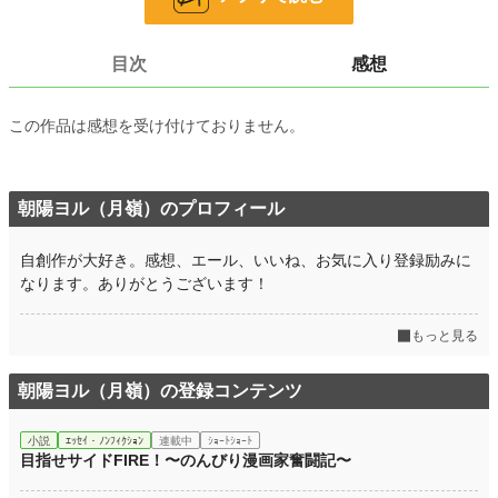
文字数
3,745
更新日時
2021.08.27 19:56
目次
感想
初回公開日時
2021.08.27 19:56
この作品は感想を受け付けておりません。
週間ポイント
0 pt (228,705 位)
月間ポイント
0 pt (228,705 位)
年間ポイント
98 pt (142,098 位)
朝陽ヨル（月嶺）のプロフィール
累計ポイント
1,580 pt (176,548 位)
自創作が大好き。感想、エール、いいね、お気に入り登録励みに
なります。ありがとうございます！
もっと見る
朝陽ヨル（月嶺）の登録コンテンツ
小説
ｴｯｾｲ・ﾉﾝﾌｨｸｼｮﾝ
連載中
ｼｮｰﾄｼｮｰﾄ
目指せサイドFIRE！〜のんびり漫画家奮闘記〜