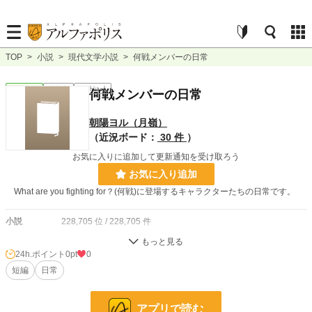
TOP
>
小説
>
現代文学小説
>
何戦メンバーの日常
現代文学
連載中
ｼｮｰﾄｼｮｰﾄ
何戦メンバーの日常
朝陽ヨル（月嶺）
（近況ボード：
30 件
）
お気に入りに追加して更新通知を受け取ろう
お気に入り追加
What are you fighting for？(何戦)に登場するキャラクターたちの日常です。
小説
228,705 位 / 228,705 件
現代文学
9,620 位 / 9,620 件
24h.ポイント
0pt
0
お気に入り
短編
日常
0
24h.ポイント
0 pt
アプリで読む