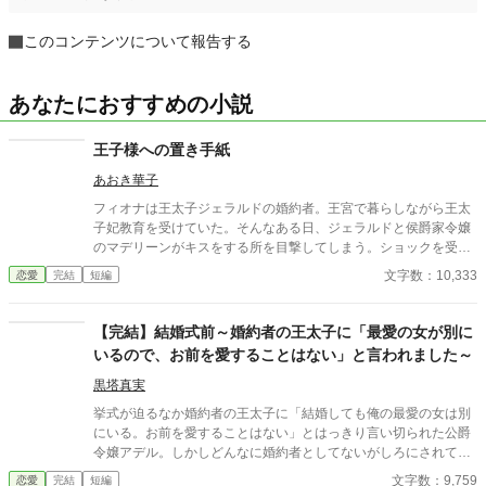
このコンテンツについて報告する
あなたにおすすめの小説
王子様への置き手紙
あおき華子
フィオナは王太子ジェラルドの婚約者。王宮で暮らしながら王太
子妃教育を受けていた。そんなある日、ジェラルドと侯爵家令嬢
のマデリーンがキスをする所を目撃してしまう。ショックを受け
たフィオナは自ら修道院に行くことを決意し、護衛騎士のエルマ
文字数：10,333
恋愛
完結
短編
ーとともに王宮を逃げ出した。置き手紙を読んだ皇太子が追いか
けてくるとは思いもせずに⋯⋯ 小説家になろうにも掲載していま
す。
【完結】結婚式前～婚約者の王太子に「最愛の女が別に
いるので、お前を愛することはない」と言われました～
黒塔真実
挙式が迫るなか婚約者の王太子に「結婚しても俺の最愛の女は別
にいる。お前を愛することはない」とはっきり言い切られた公爵
令嬢アデル。しかしどんなに婚約者としてないがしろにされても
女性としての誇りを傷つけられても彼女は平気だった。なぜなら
文字数：9,759
恋愛
完結
短編