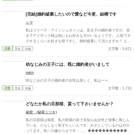
大切な「心の拠り所」があるから……。しかし、王立学園の卒業
ダンスパーティーの夜、アデルはかつてない、世にも酷い仕打ち
を受けるのだった―― ※神視点。■なろうにも別タイトルで重
[完結]婚約破棄したいので愛など今更、結構です
複投稿←【ジャンル日間4位】。
シマ
私はリリーナ・アインシュタインは、皇太子の婚約者ですが、皇
太子アイザック様は他にもお好きな方がいるようです。 人前でキ
スするくらいお好きな様ですし、婚約破棄して頂けますか？ え？
勘違い？私の事を愛してる？そんなの今更、結構です。
文字数：5,621
恋愛
完結
短編
幼なじみの王子には、既に婚約者がいまして
mkrn
幼なじみの王子の婚約者の女性は美しく、私はーー。
文字数：1,732
恋愛
完結
短編
どなたか私の旦那様、貰って下さいませんか？
秘密 (秘翠ミツキ)
私の旦那様は毎夜、私の部屋の前で見知らぬ女性と情事に勤しん
でいる、だらしなく恥ずかしい人です。わざとしているのは分か
ってます。私への嫌がらせです……。 ◆◆◆◆◆◆◆◆◆◆◆◆