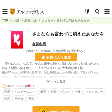
TOP
>
小説
>
恋愛小説
>
さよならも言わずに消えたあなたを
恋愛
完結
短編
さよならも言わずに消えたあなたを
有賀冬馬
お気に入りに追加して更新通知を受け取ろう
お気に入り追加
「幸せになれ」なんて、そんな勝手な願い、受け入れられるわけがない。
私を人間界へ突き放し、一人で死んでいった大馬鹿な魔王様。
彼が守ったこの平和な世界で、私は毎日あなたを思い出して泣いていた。
けれど、魔石の脈動が告げている。あなたはまだ、そこにいる。
今度こそその手を離さない。たとえ姿が変わっていても、私はあなたの瞳を見間
違えたりしない。
24h.ポイント
0pt
14
恋愛
ハッピーエンド
魔王
純愛
切ない
一途
ファンタジー
小説
228,788 位 / 228,788 件
悲恋
身分差
再会
恋愛
66,373 位 / 66,373 件