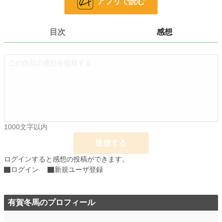
アプリで読む
お気に入り
43
24h.ポイント
0 pt
目次
感想
文字数
10,854
更新日時
2026.04.16 19:10
初回公開日時
2026.04.13 18:10
初回完結日時
2026.04.18 12:25
週間ポイント
49 pt (46,319 位)
月間ポイント
392 pt (39,023 位)
1000文字以内
送信する
年間ポイント
14,406 pt (24,979 位)
ログインすると感想の投稿ができます。
累計ポイント
14,455 pt (82,607 位)
ログイン
新規ユーザ登録
有賀冬馬のプロフィール