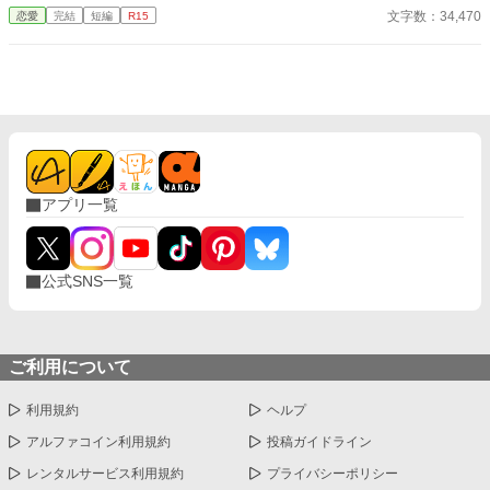
◆◆◆◆◆◆◆◆◆◆◆ 政略結婚で、離縁出来ないけど離縁した
文字数：34,470
恋愛
完結
短編
R15
い。 無類の女好きの従兄の侯爵令息フェルナンドと伯爵令嬢のロ
ゼッタは、結婚をした。毎晩の様に違う女性を屋敷に連れ込む
彼。政略結婚故、愛妾を作るなとは思わないが、せめて本邸に連
れ込むのはやめて欲しい……気分が悪い。 彼は所謂美青年で、若
くして騎士団副長であり兎に角モテる。結婚してもそれは変わら
ず……。 ロゼッタが夜会に出れば見知らぬ女から「今直ぐフェル
ナンド様と別れて‼︎」とワインをかけられ、ただ立っているだけな
のに女性達からは終始凄い形相で睨まれる。 居た堪れなくなり、
広間の外へ逃げれば元凶の彼が見知らぬ女とお楽しみ中……。 こ
アプリ一覧
んな旦那様、いりません！ 誰か、私の旦那様を貰って下さ
い……。
公式SNS一覧
ご利用について
利用規約
ヘルプ
アルファコイン利用規約
投稿ガイドライン
レンタルサービス利用規約
プライバシーポリシー