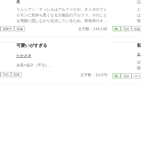
東
一
て
持
リュシアン・ティレルはアルファだが、オメガのフェ
と
く
ロモンに気持ち悪くなる欠陥品のアルファ。そのこと
は
の
を周囲に隠しながら生活しているため、異母弟のオメ
情
あ
ガであるライモントに手ひどい態度をとってしまい、
側
文字数：144,148
連載中
長編
BL
完結
短編
た。 そして、昨年売り出
世間からの評判は悪い。 ある日、気分の悪さに逃げ
親
ヒ
込んだ先で、ひとりの王子につかまる・・・という話
愛
で
です。
を
可愛いがすぎる
そろ
現
長
ま
だ
たかさき
ら
こ
ぼ
会長×会計（平凡）。
と
囲
いく。 ハ
文字数：10,476
完結
短編
BL
完結
ｼｮｰﾄ
公
だ