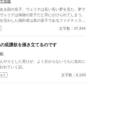
寸光陰
ほしい」と言われた。 同性愛者の俺のことを気
ち悪いと遠ざけることもせずに、親友のままでいて
ある国の皇子、ヴェリテは長い長い夢を見た。夢で
れた彼に俺は感謝して、同じ大学に進学して、大学
ヴェリテは偽物の皇子だと罪にかけられてしまう。
頃に彼と一緒にゲームを作成する会社を起業した。
を交わした婚約者は真の皇子であるファクティスの
れから二十年間、本当に二人三脚で駆け抜けてき
につき、兄は睨みつけてくる。そして、とうとう父
文字数：37,494
したVRMMOが世界的に大
である皇帝は処刑を命じた。 「僕のことを1度でも
ットし、ゲーム大賞を取ったことを祝うパーティー
してくれたことはありましたか？」 「お前のこと
親友が語った言葉に俺の覚悟も決まった。 「俺も
一度も息子だと思ったことはない。」 目が覚め、
私の庇護欲を掻き立てるのです
そろ恋愛したい」 親友のその言葉に、俺は、
実に戻ったヴェリテは安心するが、本当にただの夢
年の片想いを終わらせる覚悟をした。 不憫な拗
め
ったのだろうか？もし予知夢だとしたら、今すぐこ
せアラフォーが”愛”へと踏み出すお話です。
から逃げなくては。 本当に自分を愛してくれる人
んやりとした受けが、よく分からないうちに攻めに
生きたい。 ヴェリテの切実な願いが周りを変えて
われていく話。
ッピーエンド大好きなので、絶対に主人
文字数：6,169
ｼｮｰﾄ
は幸せに終わらせたいです。 最後まで読んでいた
けると嬉しいです。