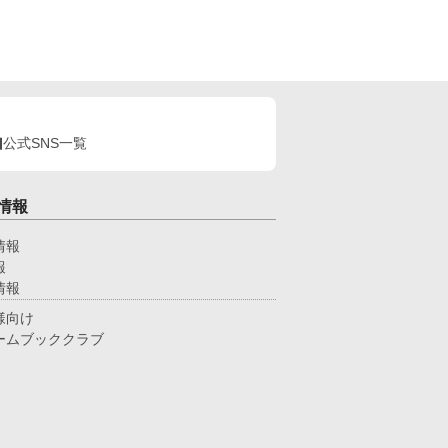
公式SNS一覧
情報
情報
報
情報
様向け
ームブッククラブ