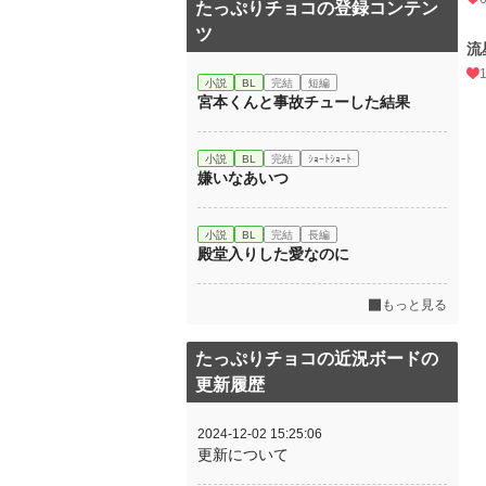
たっぷりチョコの登録コンテン
ツ
流
小説
BL
完結
短編
宮本くんと事故チューした結果
小説
BL
完結
ｼｮｰﾄｼｮｰﾄ
嫌いなあいつ
小説
BL
完結
長編
殿堂入りした愛なのに
もっと見る
たっぷりチョコの近況ボードの
更新履歴
2024-12-02 15:25:06
更新について