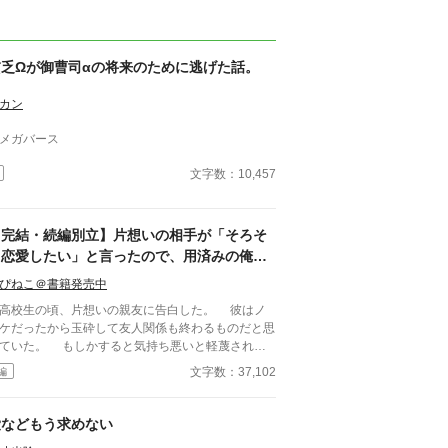
貧乏Ωが御曹司αの将来のために逃げた話。
カン
メガバース
文字数：10,457
【完結・続編別立】片想いの相手が「そろそ
ろ恋愛したい」と言ったので、用済みの俺は
ニートになることにしました。
ぴねこ＠書籍発売中
校生の頃、片想いの親友に告白した。 彼はノ
ケだったから玉砕して友人関係も終わるものだと思
ていた。 もしかすると気持ち悪いと軽蔑される
悟までしていたのに、彼は「今は恋愛をしている時
文字数：37,102
編
がないんだ」と自分の夢を語ってくれた。 彼は
社を興した祖父のことをとても尊敬していて、自分
起業したいと熱く語ってくれた。 そして、俺の
愛などもう求めない
を握って「できれば親友のお前には俺の右腕になっ