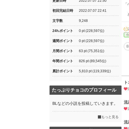
更新日時
2022.07.07 22:50
「
初回完結日時
2022.07.07 22:41
ど
文字数
9,248
24h.ポイント
0 pt (228,597位)
小
週間ポイント
0 pt (228,597位)
B
月間ポイント
63 pt (75,351位)
年間ポイント
826 pt (89,545位)
累計ポイント
5,810 pt (119,339位)
ト
たっぷりチョコのプロフィール
流
BLなどの小説を投稿していきます。
もっと見る
流