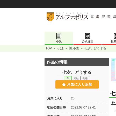
小説
公式漫画
投
TOP
>
小説
>
BL小説
>
七夕、どうする
作品の情報
七夕、どうする
BL
完結
長編
お気に入り追加
七
お気に入り
20
た
初回公開日時
2022.07.07 22:41
天