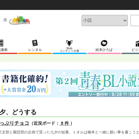
Web
稿漫画
レンタル
絵本ひろば
ビジ
コンテンツ大賞
夕、どうする
っぷりチョコ
（近況ボード：
9 件
）
文部と園芸部の企画で貰った七夕の短冊。トオルは橋本と一緒に願い事を書こうと