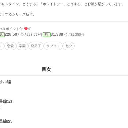
バレンタイン、どうする」「ホワイトデー、どうする」とお話が繋がっています。
うするシリーズ新作。
24h.ポイント
0pt
41
228,597
31,388
位 / 228,597件
位 / 31,388件
説
BL
L
恋愛
学園
腐男子
ラブコメ
七夕
目次
オル編
5
星編1/3
11
星編2/3
6