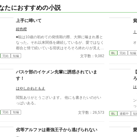
なたにおすすめの小説
上手に啼いて
紺色橙
ミ
■聡は10歳の初めての発情期の際、大輝に噛まれ番と
なった。それ以来関係を継続しているが、愛ではなく
オ
都合と情で続いている現状はそろそろ終わりが見えて
BL
完結
短編
いた。 ■注意*独自オメガバース設定。■『それは愛か
文字数：9,082
完結
短編
本能か』と同じ世界設定です。関係は一切なし。
バスケ部のイケメン先輩に誘惑されていま
す！
は
はやしかわともえ
高
閲覧ありがとうございます。 他にも書きたいのがい
ン
っぱいある。
っ
覚
文字数：26,573
完結
短編
BL
連載中
短
間
会
も
劣等アルファは最強王子から逃げられない
手