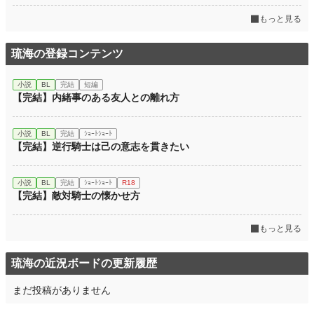
もっと見る
琉海の登録コンテンツ
小説
BL
完結
短編
【完結】内緒事のある友人との離れ方
小説
BL
完結
ｼｮｰﾄｼｮｰﾄ
【完結】逆行騎士は己の意志を貫きたい
小説
BL
完結
ｼｮｰﾄｼｮｰﾄ
R18
【完結】敵対騎士の懐かせ方
もっと見る
琉海の近況ボードの更新履歴
まだ投稿がありません