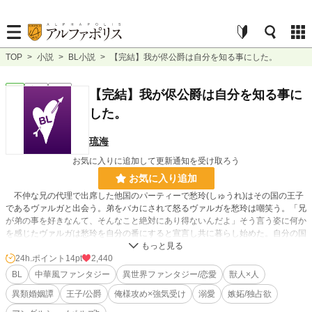
TOP
>
小説
>
BL小説
>
【完結】我が侭公爵は自分を知る事にした。
BL
完結
長編
【完結】我が侭公爵は自分を知る事に
した。
琉海
お気に入りに追加して更新通知を受け取ろう
お気に入り追加
不仲な兄の代理で出席した他国のパーティーで愁玲(しゅうれ)はその国の王子
であるヴァルガと出会う。弟をバカにされて怒るヴァルガを愁玲は嘲笑う。「兄
が弟の事を好きなんて、そんなこと絶対にあり得ないんだよ」そう言う姿に何か
を感じたヴァルガは愁玲を自分の番にすると宣言し共に暮らし始めた。自分の国
から離れ一人になった愁玲は自分が何も知らない事に生まれて初めて気がつい
た。そんな愁玲にヴァルガは知識を与え、時には褒めてくれてそんな姿に次第と
24h.ポイント
14pt
2,440
惹かれていく。
BL
中華風ファンタジー
異世界ファンタジー/恋愛
獣人×人
異類婚姻譚
王子/公爵
俺様攻め×強気受け
溺愛
嫉妬/独占欲
しかしヴァルガが優しくする相手は愁玲だけじゃない事に気づいてしまった。
その日から二人の関係は崩れていく。急に変わった愁玲の態度に焦れたヴァルガ