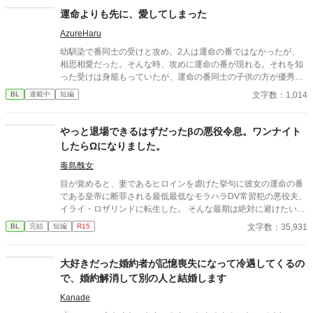
だと気づいた。 彼は温かい手のひらを持つ人だった。 身分差×年
運命よりも先に、愛してしまった
上アルファ×溺愛再会BL短編。
AzureHaru
幼馴染で番同士の受けと攻め。2人は運命の番ではなかったが、
相思相愛だった。そんな時、攻めに運命の番が現れる。それを知
った受けは身籠もっていたが、運命の番同士の子供の方が優秀な
者が生まれることも知っており、身を引く事を決め姿を消す。 し
文字数：1,014
BL
連載中
短編
かし、攻めと運命の番の相手にはそれぞれに別の愛する人がいる
事をしり、 2人は運命の番としてではなく、友人として付き合っ
ていけたらと話し合ってわかれた。 その後、攻めは受けが勘違い
やっと退場できるはずだったβの悪役令息。ワンナイト
していなくなってしまったことを両親達から聞かされるのであっ
したらΩになりました。
た。
毒島醜女
目が覚めると、妻であるヒロインを虐げた挙句に彼女の運命の番
である皇帝に断罪される最低最低なモラハラDV常習犯の悪役夫、
イライ・ロザリンドに転生した。 そんな最期は絶対に避けたいイ
ライはヒーローとヒロインの仲を結ばせつつ、ヒロインと円満に
文字数：35,931
BL
完結
短編
R15
別れる為に策を練った。 彼の努力は実り、主人公たちは結ばれ、
イライはお役御免となった。 「これでやっと安心して退場でき
る」 これまでの自分の努力を労うように酒場で飲んでいたイライ
大好きだった婚約者が記憶喪失になって冷遇してくるの
は、いい薫りを漂わせる男と意気投合し、彼と一夜を共にしてし
で、婚約解消して別の人と結婚します
まう。 目が覚めると罪悪感に襲われ、すぐさま宿を去っていく。
「これじゃあ原作のイライと変わらないじゃん！」 その後体調不
Kanade
良を訴え、医師に診てもらうととんでもない事を言われたのだっ