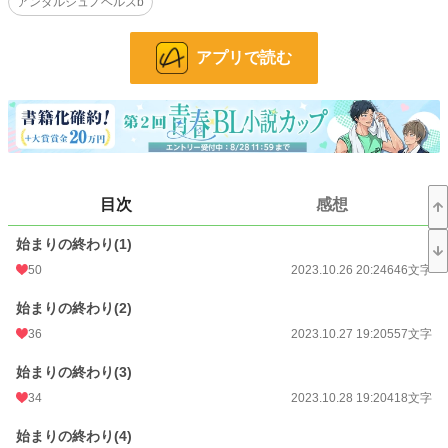
アンダルシュノベルズb
はとうとう怒りを顕にし愁玲はそんなヴァルガに恐怖した。そんな時、愁玲にか
けられていた魔法が発動し実家に戻る事となる。そこで不仲の兄、それから愁玲
が無知であるように育てた母と対峙する。
アプリで読む
迎えに来たヴァルガに連れられ再び戻った愁玲は前と同じように穏やかな時間
を過ごし始める。様々な経験を経た愁玲は『知らない事をもっと知りたい』そう
願い、旅に出ることを決意する。一人でもちゃんと立てることを証明したかっ
た。そしていつかヴァルガから離れられるように―――。
異変に気づいたヴァルガが愁玲を止める。「お前は俺の番だ」そう言うヴァル
ガに愁玲は問う。「番って、なに？」そんな愁玲に深いため息をついたヴァルガ
目次
感想
はあやすように愁玲の頭を撫でた。
始まりの終わり(1)
小説
31,169 位 / 228,851 件
50
2023.10.26 20:24
646文字
BL
8,104 位 / 31,440 件
始まりの終わり(2)
お気に入り
119
36
2023.10.27 19:20
557文字
24h.ポイント
14 pt
始まりの終わり(3)
文字数
31,995
34
2023.10.28 19:20
418文字
更新日時
2024.01.04 19:20
始まりの終わり(4)