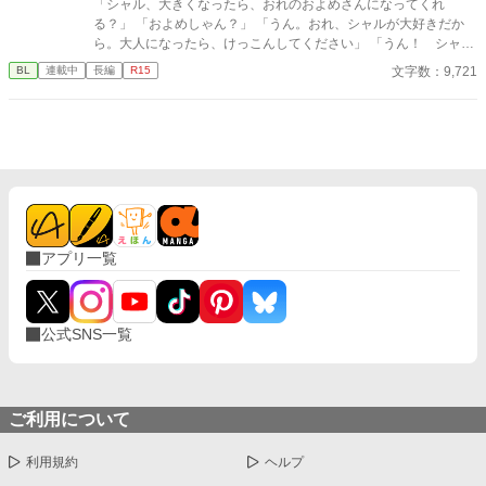
「シャル、大きくなったら、おれのおよめさんになってくれ
た。 「あなた……Ωになっていますよ」 「へ？」 そしてワンナイ
る？」 「およめしゃん？」 「うん。おれ、シャルが大好きだか
トをした男がまさかの国の英雄で、まさかまさか求愛し公開プロ
ら。大人になったら、けっこんしてください」 「うん！ シャル
ポーズまでして来て―― オメガバースの世界で運命に導かれる、
もリュシーしゃま、だいしゅき！ およめしゃん、なる！」 ✩
文字数：9,721
BL
連載中
長編
R15
強引な俺様α×頑張り屋な元悪役令息の元βのΩのラブストーリー。
✩ ✩ 幼き日に交わした『約束』。二人が正式に婚約したの
は、シャーロットが十二歳、リュシオンが十七歳のとき。 それ
から三年。リュシオンが事故により記憶喪失になったことで、全
てが狂っていく――。 ――――――――――― ✻男しかいな
い、αとΩしかいない世界観なので、女性やβといった概念は出て
きません。 ✻独自設定の異世界オメガバースです。 ✻4話までは
毎日更新。その後は週3話の更新を目指します。執筆しながらの
更新、遅筆なのでゆっくりペースにはなりますが、完結は保証い
たします。 ☆8/7 15時更新 HOT女性向けランキング42位！ あ
アプリ一覧
りがとうございます😊
公式SNS一覧
ご利用について
利用規約
ヘルプ