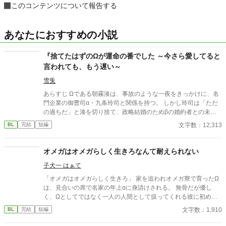
このコンテンツについて報告する
あなたにおすすめの小説
『捨てたはずのΩが運命の番でした ～今さら愛してると
言われても、もう遅い～
雪兎
あらすじ Ωである朝霧湊は、事故のような一夜をきっかけに、名
門企業の御曹司α・九条玲司と関係を持つ。 しかし玲司は「ただ
の過ちだ」と湊を切り捨て、政略結婚のためβの婚約者との未来
を選んだ。 深く傷ついた湊は、彼の前から姿を消す。 数か月後―
文字数：12,313
BL
完結
短編
―。 湊の身体は、これまで誰も知らなかった希少な『遅咲きΩ』
として覚醒する。 その瞬間、玲司は初めて湊こそが運命の番だっ
たと知る。 「戻ってきてくれ」 今さら必死に追いかけてくる玲
オメガはオメガらしく生きろなんて耐えられない
司。 だが湊の隣には、自分を支え続けてくれた医師のα・神崎伊
子犬一 はぁて
織がいた。 「あなたは俺を捨てたでしょう」 後悔に苦しむα、執
着する第二のα、そして希少Ωを巡る陰謀。 もう二度と傷つきた
「オメガはオメガらしく生きろ」 家を追われオメガ寮で育ったΩ
くないΩが最後に選ぶ相手とは――。 捨てた側の後悔と執着が加
は、見合いの席で名家の年上αに身請けされる。 無骨だが優し
速する、すれ違いオメガバースBL。
く、Ωとしてではなく一人の人間として扱ってくれる彼に初めて
恋をした。 しかし幸せな日々は突然終わり、二人は別れることに
文字数：1,910
BL
完結
短編
なる。 5年後、雪の夜。彼と再会する。 ｢もう離さない｣ 再び抱き
しめられたら、僕はもうこの人の傍にいることが自分の幸せなん