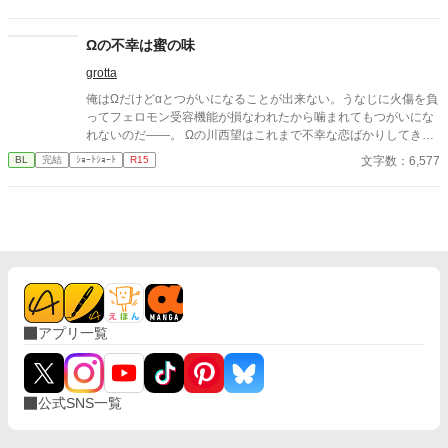
アルファとお見合いするなんてありえない。」 彼は冷たく、けれ
どどこか薄情な笑みを浮かべながら、一枚の小切手を私に投げ渡
す。 「長い間、俺に従ってきたんだから、君を傷つけたりはしな
Ωの不幸は蜜の味
い。」 「結婚の日には招待状を送る。必ず来て、席につけよ。」
grotta
--- いくつかのコメントを拝見し、大変申し訳なく思っておりま
す。 私は現在日本語を勉強しており、この文章はAI作品ではあり
俺はΩだけどαとつがいになることが出来ない。うなじに火傷を負
ませんが、 一部に翻訳ソフトを使用しています。 もし読んでくだ
ってフェロモン受容機能が損なわれたから噛まれてもつがいにな
さる中で日本語のおかしな点をご指摘いただけましたら、 本当に
れないのだ――。 Ωの川西望はこれまで不幸な恋ばかりしてき
ありがたく思います。
た。 そんな自分でも良いと言ってくれた相手と結婚することにな
文字数：6,577
BL
完結
ｼｮｰﾄｼｮｰﾄ
R15
るも、直前で婚約は破棄される。 何もかも諦めかけた時、望に同
居を持ちかけてきたのはマンションのオーナーである北条雪哉だ
った。 6千文字程度のショートショート。 思いついてダダっと書
いたので設定ゆるいです。
アプリ一覧
公式SNS一覧