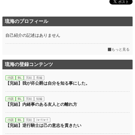
琉海のプロフィール
自己紹介の記述はありません
もっと見る
琉海の登録コンテンツ
小説
BL
完結
長編
【完結】我が侭公爵は自分を知る事にした。
小説
BL
完結
短編
【完結】内緒事のある友人との離れ方
小説
BL
完結
ｼｮｰﾄｼｮｰﾄ
【完結】逆行騎士は己の意志を貫きたい