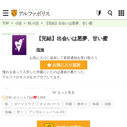
TOP
>
小説
>
BL小説
>
【完結】出会いは悪夢、甘い蜜
BL
完結
ｼｮｰﾄｼｮｰﾄ
【完結】出会いは悪夢、甘い蜜
琉海
お気に入りに追加して更新通知を受け取ろう
お気に入り追加
憧れを追って入学した学園にいたのは運命の番だった。
アルファがオメガをガブガブしてます。
小説
12,825 位 / 228,744 件
24h.ポイント
71pt
3,685
BL
2,905 位 / 31,413 件
BL
ボーイズラブ
オメガバース
学園
巣作り
執着
溺愛
お気に入り
316
短編
甘々
アンダルシュノベルズb
24h.ポイント
71 pt