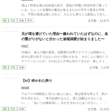
僕はド田舎出身の定食屋の息子。貴族の学園に特待生枠で通って
いる。ちょっと光属性の魔法が使えるだけの平凡で善良な平民
だ。 平民の肩身は狭いけれど、だんだん周りにも馴染んできた
所。 真面目に勉強をしているだけなのに、何故か公爵令嬢に目を
文字数：14,873
BL
完結
短編
R15
つけられてしまったようでーー？
兄が僕を避けていた理由〜嫌われていたはずなのに、血
の繋がりがないと分かった途端溺愛が始まりました〜
ryon*
16歳の、成人の儀の直前。伯爵家の次男ステファンは両親から、
自分は実の息子ではないのだと聞かされる。 そのことに傷付くス
テファンだったが、それ以上に不仲な兄のリオルが、嬉しそうに
笑う横顔を見てショックを受ける。 幼い頃は仲の良かったリオル
文字数：5,239
BL
完結
短編
にここまで嫌われているのであれば、兄が爵位を継げば、早々に
家を追い出されてしまうに違いない。 そう考えたステファンは積
極的に結婚相手を探そうとするが、なぜか毎回リオルに妨害され
【bl】砕かれた誇り
て……！？
perari
アルファの幼馴染と淫らに絡んだあと、彼は医者を呼んで、私の
印を消させた。 「来月結婚するんだ。君に誤解はさせたくな
い。」 「あいつは嫉妬深い。泣かせるわけにはいかない。」 「君
ももう年頃の残り物のオメガだろ？ 俺の印をつけたまま、他の
文字数：15,423
BL
完結
短編