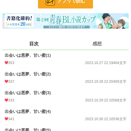
アプリで読む
文字数
5,207
更新日時
2023.11.06 22:10
初回公開日時
2023.10.27 22:19
初回完結日時
2023.11.07 11:47
週間ポイント
607 pt (12,839 位)
目次
感想
月間ポイント
3,496 pt (10,967 位)
出会いは悪夢、甘い蜜(1)
353
2023.10.27 22:19
464文字
年間ポイント
50,750 pt (10,310 位)
出会いは悪夢、甘い蜜(2)
累計ポイント
150,005 pt (23,913 位)
337
2023.10.28 22:20
400文字
出会いは悪夢、甘い蜜(3)
333
2023.10.29 22:10
568文字
出会いは悪夢、甘い蜜(4)
341
2023.10.30 22:10
536文字
出会いは悪夢、甘い蜜(5)