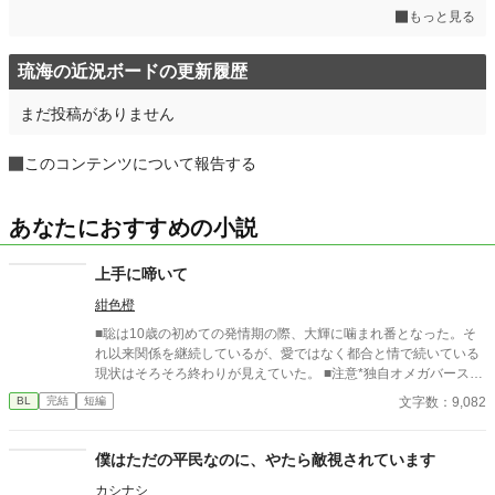
もっと見る
琉海の近況ボードの更新履歴
まだ投稿がありません
このコンテンツについて報告する
あなたにおすすめの小説
上手に啼いて
紺色橙
■聡は10歳の初めての発情期の際、大輝に噛まれ番となった。そ
れ以来関係を継続しているが、愛ではなく都合と情で続いている
現状はそろそろ終わりが見えていた。 ■注意*独自オメガバース設
定。■『それは愛か本能か』と同じ世界設定です。関係は一切な
文字数：9,082
BL
完結
短編
し。
僕はただの平民なのに、やたら敵視されています
カシナシ