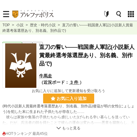
TOP
>
小説
>
歴史・時代小説
>
直刀の誓い――戦国唐人軍記(小説新人賞最
終選考落選歴あり、別名義、別作品で)
歴史・時代
完結
長編
直刀の誓い――戦国唐人軍記(小説新人
賞最終選考落選歴あり、別名義、別作
品で)
牛馬走
（近況ボード：
3 件
）
お気に入りに追加して更新通知を受け取ろう
お気に入り追加
(時代小説新人賞最終選考落選歴あり、別名義、別作品)倭寇が明の女性(にょしょ
う)を犯した末に生まれた子供たちが存在した……
彼らは家族や集落の子供たちから虐(しいた)げられる辛い暮らしを送ってい
た。だが、兵法者の師を得たことで彼らの運命は変わる――悪童を蹴散らし、大
人さえも恐れないようになる。
そして、師の疾走と漂流してきた倭寇との出会いなどを経て、彼らは日の本を
HOTランキング 最高45位