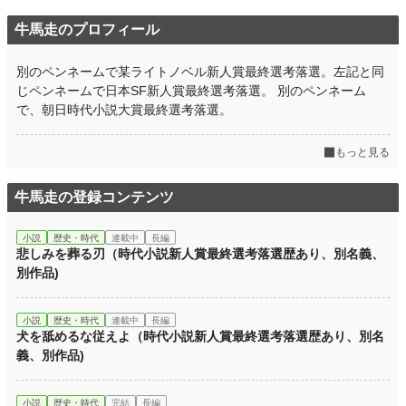
牛馬走のプロフィール
別のペンネームで某ライトノベル新人賞最終選考落選。左記と同
じペンネームで日本SF新人賞最終選考落選。 別のペンネーム
で、朝日時代小説大賞最終選考落選。
もっと見る
牛馬走の登録コンテンツ
小説
歴史・時代
連載中
長編
悲しみを葬る刃（時代小説新人賞最終選考落選歴あり、別名義、
別作品)
小説
歴史・時代
連載中
長編
犬を舐めるな従えよ（時代小説新人賞最終選考落選歴あり、別名
義、別作品)
小説
歴史・時代
完結
長編