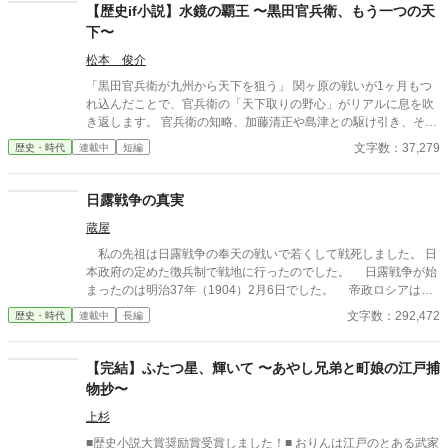
【歴史if小説】水鏡の覇王 〜黒田官兵衛、もう一つの天
下〜
松本 俊介
「黒田官兵衛が九州から天下を狙う」 関ヶ原の戦いが1ヶ月もつ
れ込んだことで、官兵衛の「天下取りの野心」がリアルに息を吹
き返します。 官兵衛の知略、加藤清正や島津との駆け引き、そし
て豊臣秀頼を擁した「九州王国」の建国から徳川家康との決戦な
文字数：37,279
歴史・時代
連載中
短編
どを歴史if小説としました。続きも掲載予定です。
日露戦争の真実
蔵屋
私の先祖は日露戦争の奉天の戦いで若くして戦死しました。 日
本政府の定めた徴兵制で戦地に行ったのでした。 日露戦争が始
まったのは明治37年（1904）2月6日でした。 帝政ロシアは清
国の領土だった中国東北部を事実上占領下に置き、さらに朝鮮半
文字数：292,472
歴史・時代
連載中
長編
島、日本海に勢力を伸ばそうとしていました。 日本はこれに対
抗し開戦に至ったのです。 ほぼ同時に、日本連合艦隊はロシア軍
の拠点港である旅順に向かい、ロシア軍の旅順艦隊の殲滅を目指
【完結】ふたつ星、輝いて 〜あやし兄弟と町娘の江戸捕
すことになりました。 ロシア軍はヨーロッパに配備していたバ
物抄〜
ルチック艦隊を日本に派遣するべく準備を開始したのです。 深
い入り江に守られた旅順沿岸に設置された強力な砲台のため日本
上杉
の連合艦隊は、陸軍に陸上からの旅順艦隊攻撃を要請したのでし
■歴史小説大賞奨励賞受賞しました！■ おりんは江戸のとある武家