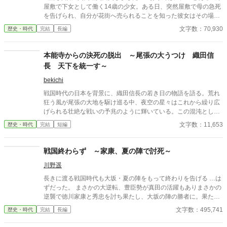
た。 この小説は第12回歴史・時代小説大賞のエントリー作品で
屋敷で下女として働く14歳の少女。ある日、突然屋敷で母の急死
す。 どうか皆様のご支援をお願い申し上げます。 また、この
を告げられ、自分が花街へ売られることを知った彼女はその場か
作品を最後までお読み頂き、皆様のお役に立てれば幸いです。
ら逃げだした。 母は殺されたのかもしれない――そんな絶望のど
文字数：70,930
歴史・時代
完結
長編
蔵屋日唱
ん底にいたおりんに声をかけたのは、奉行所で同心として働く有
島惣次郎だった。 今も刺客の手が迫る彼女を守るため、彼の屋敷
で住み込みで働くことが決まる。そこで彼の兄――有島清之進と
本能寺からの決死の脱出 ～尾張の大うつけ 織田信
ともに生活を始めるのだが、病弱という噂とはかけ離れた腕っぷ
長 天下を統一す～
しのよさに、おりんは驚きを隠せない。 そうしてともに生活しな
がら少しづつ心を開いていった――その矢先のことだった。 母の
bekichi
命を奪った犯人が発覚すると同時に、何故か兄清之進に凶刃が迫
戦国時代の日本を背景に、織田信長の若き日の物語を語る。荒れ
り――。 とある秘密を抱えた兄弟と町娘おりんの紡ぐ江戸捕物抄
狂う風が尾張の大地を駆け巡る中、夜空の星々はこれから繰り広
です！お楽しみください！ ※フィクションです。 ※周辺の歴史事
げられる壮絶な戦いの予兆のように輝いている。この混沌とした
件などは、史実を踏んでいます。 皆さまご評価頂きありがとうご
時代において、信長はまだ無名であったが、彼の野望はやがて天
文字数：11,653
歴史・時代
完結
短編
ざいました。大変嬉しいです！ 今後も精進してまいります！
下を揺るがすことになる。信長は、父・信秀の治世に疑問を持ち
ながらも、独自の力を蓄え、異なる理想を追求し、反逆者とみな
されることもあれば期待の星と讃えられることもあった。彼の目
戦国終わらず ～家康、夏の陣で討死～
標は、乱世を統一し平和な時代を創ることにあった。物語は信長
川野遥
の足跡を追い、若き日の友情、父との確執、大名との駆け引きを
描く。信長の人生は、斎藤道三、明智光秀、羽柴秀吉、徳川家
長きに渡る戦国時代も大坂・夏の陣をもって終わりを告げる …は
康、伊達政宗といった時代の英傑たちとの交流とともに、一つの
ずだった。 まさかの大逆転、豊臣勢が真田の活躍もありまさかの
大きな物語を形成する。この物語は、信長の未知なる野望の軌跡
逆襲で徳川家康と秀忠を討ち果たし、大坂の陣の勝者に。果たし
を描くものである。
て彼らは新たな秩序を作ることができるのか？ 敗北した徳川勢も
文字数：495,741
歴史・時代
完結
長編
何とか巻き返しを図ろうとするが、徳川に臣従したはずの大名達
が新たな野心を抱き始める。 文治系藩主は頼りなし？ 暴れん坊藩