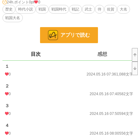
目指すことを決める。武の極みを目指す、直刀(チータオ)の誓いのもと。
24h.ポイント
0pt
0
歴史
時代小説
戦国
戦国時代
戦記
武士
侍
佐賀
大名
小説
228,882 位 / 228,882 件
戦国大名
歴史・時代
3,224 位 / 3,224 件
アプリで読む
お気に入り
2
24h.ポイント
0 pt
目次
感想
文字数
69,565
１
更新日時
2024.05.22 14:30
0
2024.05.16 07:36
1,088文字
初回公開日時
2024.05.16 07:36
２
初回完結日時
2024.05.21 19:40
0
2024.05.16 07:40
582文字
週間ポイント
63 pt (41,753 位)
３
月間ポイント
63 pt (75,351 位)
0
2024.05.16 07:50
594文字
年間ポイント
357 pt (111,408 位)
４
0
2024.05.16 08:00
556文字
累計ポイント
5,231 pt (123,810 位)