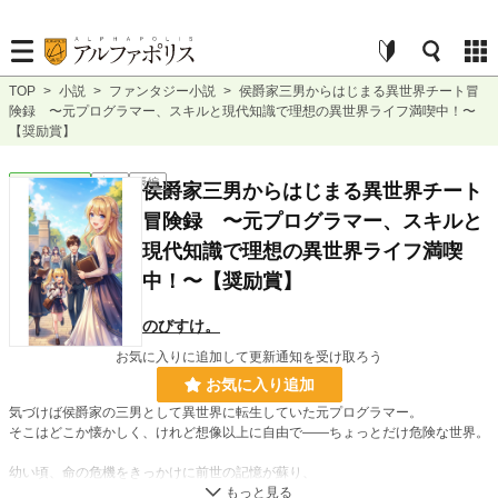
TOP
>
小説
>
ファンタジー小説
>
侯爵家三男からはじまる異世界チート冒
険録 〜元プログラマー、スキルと現代知識で理想の異世界ライフ満喫中！〜
【奨励賞】
ファンタジー
完結
長編
侯爵家三男からはじまる異世界チート
冒険録 〜元プログラマー、スキルと
現代知識で理想の異世界ライフ満喫
中！〜【奨励賞】
のびすけ。
お気に入りに追加して更新通知を受け取ろう
お気に入り追加
気づけば侯爵家の三男として異世界に転生していた元プログラマー。
そこはどこか懐かしく、けれど想像以上に自由で――ちょっとだけ危険な世界。
幼い頃、命の危機をきっかけに前世の記憶が蘇り、
“とっておき”のチートで人生を再起動。