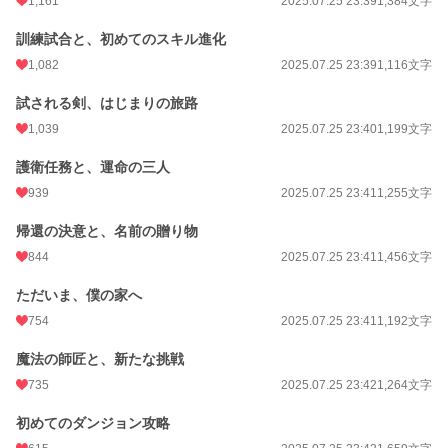
1,161
2025.07.25 23:39
1,384文字
月間ポイント
18,680 pt (2,530 位)
訓練試合と、初めてのスキル進化
1,082
2025.07.25 23:39
1,116文字
年間ポイント
380,229 pt (1,457 位)
累計ポイント
458,988 pt (11,180 位)
試される剣、はじまりの旅路
1,039
2025.07.25 23:40
1,199文字
護衛任務と、運命の三人
939
2025.07.25 23:41
1,255文字
帰還の決意と、名前の贈り物
844
2025.07.25 23:41
1,456文字
ただいま、僕の家へ
754
2025.07.25 23:41
1,192文字
魔法の師匠と、新たな挑戦
735
2025.07.25 23:42
1,264文字
初めてのダンジョン攻略