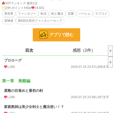
剣も魔法も、知識も商才も、全てを武器に少年は静かに準備を進めていく。
HOTランキング 最高1位
24h.ポイント
440pt
24,831
そして12歳。ついに彼は“新たなステージ”へと歩み出す。
異世界
ファンタジー
転生
剣と魔法
恋愛
ハーレム
ラブコメ
冒険者
第6回次世代ファンタジーカップ
これは、理想を形にするために動き出した少年の、
少し不思議で、ちょっとだけチートな異世界物語――その始まり。
【なろう掲載】
アプリで読む
小説
3,037 位 / 228,761 件
目次
感想（2件）
ファンタジー
509 位 / 53,301 件
お気に入り
1,546
プロローグ
1,280
2025.07.25 23:37
1,606文字
24h.ポイント
440 pt
文字数
398,946
第一章 覚醒編
更新日時
2025.10.26 18:00
屋敷の目覚めと最初の剣
初回公開日時
2025.07.25 23:37
1,296
2025.07.25 23:38
1,407文字
初回完結日時
2025.10.11 13:01
家庭教師は美少女剣士と魔法使い！？
週間ポイント
3,845 pt (2,641 位)