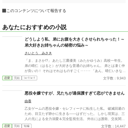
このコンテンツについて報告する
あなたにおすすめの小説
どうしよう私、弟にお腹を大きくさせられちゃった！～
弟大好きお姉ちゃんの秘密の悩み～
さいとう みさき
「ま、まさか!?」 あたし三鷹優美（みたかゆうみ）高校一年生。
弟の晴仁（はると）が大好きな普通のお姉ちゃん。 弟とは凄く仲
が良いの！ それはそれはものすごく‥‥‥ 「あん、晴仁いきなり
そんなのお口に入らないよぉ～♡」 そんな関係のあたしたち。 で
文字数：9,943
恋愛
完結
ｼｮｰﾄｼｮｰﾄ
もある日トイレであたしはアレが来そうなのになかなか来ないの
も気にもせずスカートのファスナーを上げると‥‥‥ 「うそっ！
お腹が出て来てる!?」 お姉ちゃんの秘密の悩みです。
悪役令嬢ですが、兄たちが過保護すぎて恋ができません
由香
乙女ゲームの悪役令嬢・セレフィーナに転生した私。 破滅回避の
ため、目立たず静かに生きる――はずだった。 しかし現実は、三
人の兄による全力溺愛＆完全監視生活。 外出には護衛、交友関係
は管理制、笑顔すら規制対象！？ さらに兄の親友である最強騎
文字数：14,447
恋愛
完結
短編