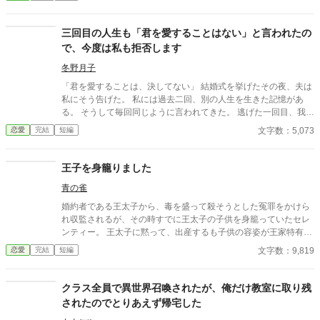
士・カインが護衛として加わり、 静かで誠実な優しさに、次第に
心が揺れていく。 「恋をすると破滅する」 そう信じて避けてきた
想いの先で待っていたのは、 断罪も修羅場もない、安心で騒がし
三回目の人生も「君を愛することはない」と言われたの
い未来だった――。
で、今度は私も拒否します
冬野月子
「君を愛することは、決してない」 結婚式を挙げたその夜、夫は
私にそう告げた。 私には過去二回、別の人生を生きた記憶があ
る。 そうして毎回同じように言われてきた。 逃げた一回目、我慢
した二回目。いずれも上手くいかなかった。 だから今回は。
文字数：5,073
恋愛
完結
短編
王子を身籠りました
青の雀
婚約者である王太子から、毒を盛って殺そうとした冤罪をかけら
れ収監されるが、その時すでに王太子の子供を身籠っていたセレ
ンティー。 王太子に黙って、出産するも子供の容姿が王家特有の
金髪金眼だった。 再び、王太子が毒を盛られ、死にかけた時、我
文字数：9,819
恋愛
完結
短編
が子と対面するが…というお話。
クラス全員で異世界召喚されたが、俺だけ教室に取り残
されたのでとりあえず帰宅した