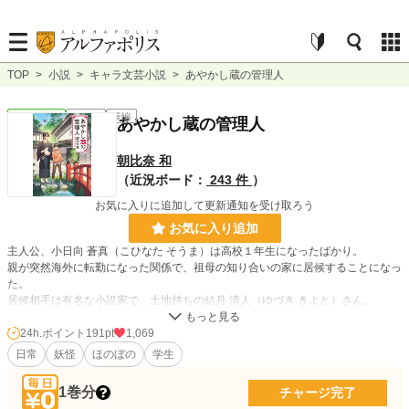
TOP
>
小説
>
キャラ文芸小説
>
あやかし蔵の管理人
キャラ文芸
連載中
長編
あやかし蔵の管理人
朝比奈 和
（近況ボード：
243 件
）
お気に入りに追加して更新通知を受け取ろう
お気に入り追加
主人公、小日向 蒼真（こひなた そうま）は高校１年生になったばかり。
親が突然海外に転勤になった関係で、祖母の知り合いの家に居候することになっ
た。
居候相手は有名な小説家で、土地持ちの結月 清人（ゆづき きよと）さん。
人見知りな俺が、普通に会話できるほど優しそうな人だ。
ただ、この居候先の結月邸には、あやかしの世界とつながっている蔵があって―
24h.ポイント
191pt
1,069
――。
日常
妖怪
ほのぼの
学生
蔵の扉から出入りするあやかしたちとの、ほのぼのしつつちょっと変わった日常
のお話。
1巻分
チャージ完了