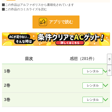
2018年 ８月。あやかし蔵の管理人 書籍発売しました！
この作品はアルファポリスから書籍化されています
この作品のコミカライズを読む
※登場妖怪は伝承にアレンジを加えてありますので、ご了承ください。
小説
7,641 位 / 228,808 件
アプリで読む
キャラ文芸
84 位 / 5,636 件
お気に入り
1,926
24h.ポイント
191 pt
文字数(レンタル含む)
375,749
目次
感想（281件）
更新日時
2022.09.30 23:30
1巻
レンタル
初回公開日時
2017.11.29 22:33
週間ポイント
1,382 pt (6,962 位)
2巻
レンタル
月間ポイント
3,478 pt (11,013 位)
3巻
レンタル
年間ポイント
35,079 pt (13,570 位)
累計ポイント
2,695,960 pt (1,906 位)