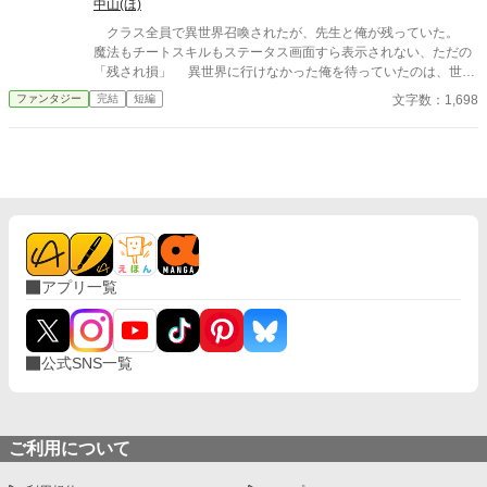
中山(ほ)
クラス全員で異世界召喚されたが、先生と俺が残っていた。
魔法もチートスキルもステータス画面すら表示されない、ただの
「残され損」 異世界に行けなかった俺を待っていたのは、世知
辛い現実だった。 AI使用状況 GoogleのGeminiさん使ってます〜
文字数：1,698
ファンタジー
完結
短編
誤字脱字チェックと調べ物お願いしてます
アプリ一覧
公式SNS一覧
ご利用について