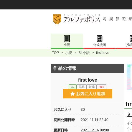
小説
公式漫画
投
TOP
>
小説
>
BL小説
>
first love
作品の情報
first love
BL
完結
短編
R18
お気に入り追加
fi
お気に入り
30
ミ
初回公開日時
2021.11.11 22:40
イ
う
更新日時
2021.12.16 00:08