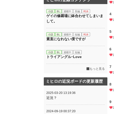
小説
BL
連載中
長編
R18
4
ゲイの修羅場に鉢合わせてしまいま
して。
5
小説
BL
連載中
短編
R18
素直になれない僕ですが
6
小説
BL
連載中
短編
トライアングル･Love
7
もっと見る
ミヒロの近況ボードの更新履歴
8
2025-03-20 13:19:36
近況？
9
2024-09-19 00:37:20