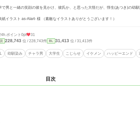
学で男と一緒の笑顔の彼を見かけ、彼氏か、と思った大悟だが、惇生(あつき)の幼
表紙イラスト as-AIart- 様 （素敵なイラストありがとうございます！）
24h.ポイント
0pt
31
228,743
31,413
位 / 228,743件
位 / 31,413件
説
BL
L
幼馴染み
チャラ男
大学生
こじらせ
イケメン
ハッピーエンド
目次
1
1