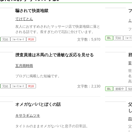
騙されて快楽地獄
てけてとん
ミ
友人におすすめされたマッサージ店で快楽地獄に落と
フ
される話です。長すぎたので2話に分けています。
BL
完結
ｼｮｰﾄ
文字数：5,970
完結
ｼｮｰﾄｼｮｰﾄ
R18
捜査員達は木馬の上で過敏な反応を見せる
零
五月雨時雨
世
ブログに掲載した短編です。
名
高
文字数：2,130
完結
ｼｮｰﾄｼｮｰﾄ
R18
園
BL
連載中
短
の
古
躍する 意志をな
オメガなパパとぼくの話
消える教
ァ
キサラギムツキ
四
タイトルのままオメガなパパと息子の日常話。
父
し