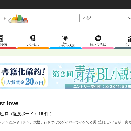
Web
稿漫画
レンタル
絵本ひろば
ビジ
コンテンツ大賞
rst love
ヒロ
（近況ボード：
15 件
）
ケメンだがヤリチン、大悟。行きつけのゲイバーでイケてる男に話しかけるが、睨
。