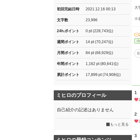
大
初回完結日時
2021.12.16 00:13
※
文字数
23,996
24h.ポイント
0 pt (228,743位)
小
週間ポイント
14 pt (70,247位)
月間ポイント
84 pt (68,929位)
B
年間ポイント
1,162 pt (80,641位)
累計ポイント
17,899 pt (74,908位)
1
ミヒロのプロフィール
自己紹介の記述はありません
2
もっと見る
3
ミヒロの登録コンテンツ