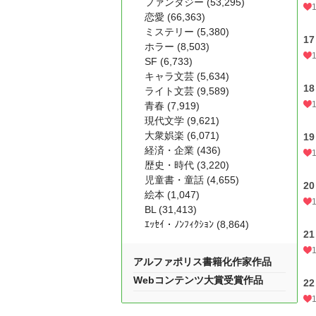
ファンタジー (53,295)
恋愛 (66,363)
ミステリー (5,380)
17
ホラー (8,503)
SF (6,733)
キャラ文芸 (5,634)
18
ライト文芸 (9,589)
青春 (7,919)
現代文学 (9,621)
大衆娯楽 (6,071)
19
経済・企業 (436)
歴史・時代 (3,220)
児童書・童話 (4,655)
20
絵本 (1,047)
BL (31,413)
ｴｯｾｲ・ﾉﾝﾌｨｸｼｮﾝ (8,864)
21
アルファポリス書籍化作家作品
Webコンテンツ大賞受賞作品
22