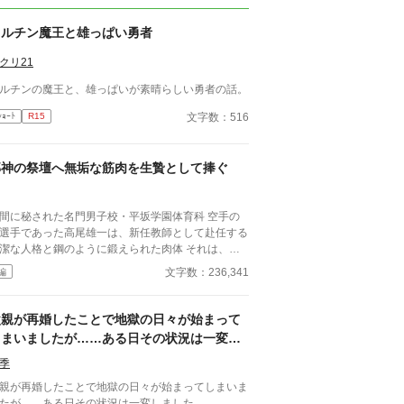
フルチン魔王と雄っぱい勇者
クリ21
ルチンの魔王と、雄っぱいが素晴らしい勇者の話。
文字数：516
ｼｮｰﾄ
R15
邪神の祭壇へ無垢な筋肉を生贄として捧ぐ
間に秘された名門男子校・平坂学園体育科 空手の
選手であった高尾雄一は、新任教師として赴任する
潔な人格と鋼のように鍛えられた肉体 それは、学
にとって最高の生贄の候補に他ならなかった 至高
文字数：236,341
編
筋肉を持つ、精神を削られ意志をなくした青年を太
の神に捧げるため、“水”、“風”、“土”の信奉者達が暗
くし筋肉の操り人形と化した“デク”
父親が再婚したことで地獄の日々が始まって
師 山奥の男子校で繰り広げられるダークフ
しまいましたが……ある日その状況は一変し
ンタジー
ました。
季
親が再婚したことで地獄の日々が始まってしまいま
たが……ある日その状況は一変しました。