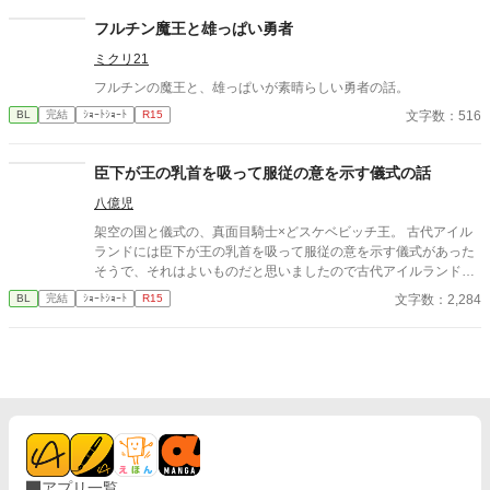
フルチン魔王と雄っぱい勇者
ミクリ21
フルチンの魔王と、雄っぱいが素晴らしい勇者の話。
文字数：516
BL
完結
ｼｮｰﾄｼｮｰﾄ
R15
臣下が王の乳首を吸って服従の意を示す儀式の話
八億児
架空の国と儀式の、真面目騎士×どスケベビッチ王。 古代アイル
ランドには臣下が王の乳首を吸って服従の意を示す儀式があった
そうで、それはよいものだと思いましたので古代アイルランドと
は特に関係なく王の乳首を吸ってもらいました。
文字数：2,284
BL
完結
ｼｮｰﾄｼｮｰﾄ
R15
アプリ一覧