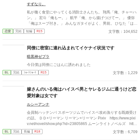
すずなり。
私が働く食堂にやってくる消防士さんたち。 翔馬「俺、チャーハ
ン。」 宏斗「俺もー。」 航平「俺、から揚げつけてー。」 優弥
「俺はスープ付き。」 みんなガタイがよく、男前。 ひなた「はー
いっ。ちょっと待ってくださいねーっ。」 慌ただしい昼時を過ぎ
文字数：104,652
恋愛
完結
短編
R15
ると、私の仕事は終わる。 終わった後、私は行かなきゃいけない
ところがある。 ひなた「すみませーん、子供のお迎えにきました
ー。」 保育園に迎えに行かなきゃいけない子、『太陽』。 私は子
同僚に密室に連れ込まれてイケナイ状況です
供と一緒に・・・暮らしてる。 ーーーーーーーーーーーーーーー
暗黒神ゼブラ
ー 翔馬「おいおい嘘だろ？」 宏斗「子供・・・いたんだ・・。」
航平「いくつん時の子だよ・・・・。」 優弥「マジか・・・。」
今日僕は同僚にごはんに誘われました
消防署で開かれたお祭りに連れて行った太陽。 太陽の存在を知っ
文字数：1,229
BL
完結
ｼｮｰﾄｼｮｰﾄ
R15
た一人の消防士さんが・・・私に言った。 「俺は太陽がいてもい
い。・・・太陽の『パパ』になる。」 「俺はひなたが好き
だ。・・・絶対振り向かせるから覚悟しとけよ？」 ※お話に出て
嫁さんのいる俺はハイスペ男とヤレるジムに通うけど恋
くる内容は、全て想像の世界です。現実世界とは何ら関係ありま
愛対象は女です
せん。 ※感想やコメントは受け付けることができません。 メンタ
ルが薄氷なもので・・・すみません。 言葉も足りませんが読んで
ルシーアンナ
いただけたら幸いです。 楽しんでいただけたら嬉しく思います。
会員制ハッテンバ スポーツジムでハイスペ攻め漁りする既婚受け
の話。 ＤＤ×リーマン リーマン×リーマン Pixiv https://www.pixi
v.net/novel/show.php?id=23805865 ムーンライトノベルズ http
s://novel18.syosetu.com/n1822jz/ fujossy https://fujossy.jp/book
文字数：6,709
BL
完結
長編
R18
s/30691