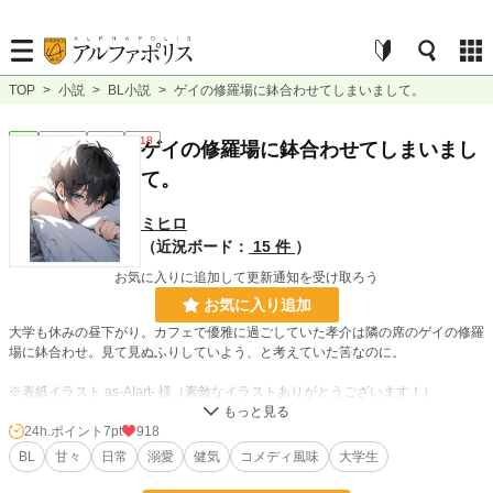
TOP
>
小説
>
BL小説
>
ゲイの修羅場に鉢合わせてしまいまして。
BL
連載中
長編
R18
ゲイの修羅場に鉢合わせてしまいまし
て。
ミヒロ
（近況ボード：
15 件
）
お気に入りに追加して更新通知を受け取ろう
お気に入り追加
大学も休みの昼下がり。カフェで優雅に過ごしていた孝介は隣の席のゲイの修羅
場に鉢合わせ。見て見ぬふりしていよう、と考えていた筈なのに。
※表紙イラスト as-AIart- 様（素敵なイラストありがとうございます！）
24h.ポイント
7pt
918
小説
37,989 位 / 228,840 件
BL
甘々
日常
溺愛
健気
コメディ風味
大学生
BL
10,226 位 / 31,435 件