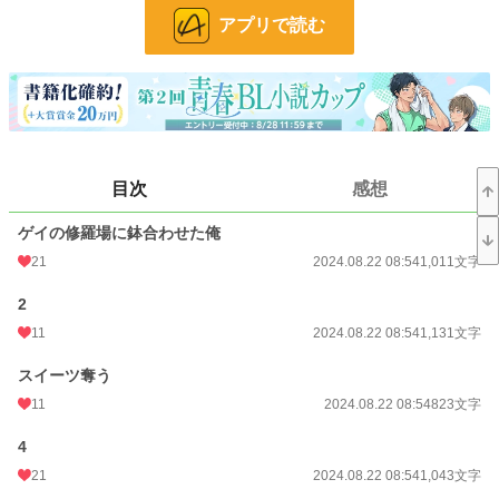
お気に入り
41
アプリで読む
24h.ポイント
7 pt
文字数
41,155
更新日時
2025.04.02 22:47
初回公開日時
2024.08.22 08:54
目次
感想
週間ポイント
21 pt (62,459 位)
ゲイの修羅場に鉢合わせた俺
月間ポイント
119 pt (62,205 位)
21
2024.08.22 08:54
1,011文字
年間ポイント
1,575 pt (73,088 位)
2
11
2024.08.22 08:54
1,131文字
累計ポイント
17,887 pt (74,930 位)
スイーツ奪う
11
2024.08.22 08:54
823文字
4
21
2024.08.22 08:54
1,043文字