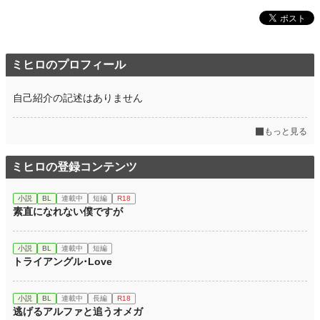
ミヒロのプロフィール
自己紹介の記述はありません
もっと見る
ミヒロの登録コンテンツ
小説
BL
連載中
短編
R18
素直になれない僕ですが
小説
BL
連載中
短編
トライアングル･Love
小説
BL
連載中
長編
R18
逃げるアルファと追うオメガ