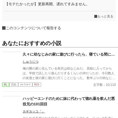
【モテたかったが】更新再開、遅れてすみません。
もっと見る
このコンテンツについて報告する
あなたにおすすめの小説
久々に幼なじみの家に遊びに行ったら、寝ている間に…
しゅうじつ
俺の隣の家に住んでいる有沢は幼なじみだ。 高校に入ってから
は、学校で話したり遊んだりするくらいの仲だったが、今日数人
の友達と彼の家に遊びに行くことになった。 数年ぶりの幼なじみ
の家を懐かしんでいる中、いつの間にか友人たちは帰っており、
文字数：10,110
BL
完結
ｼｮｰﾄｼｮｰﾄ
R15
幼なじみと2人きりに。 そこで俺は彼の部屋であるものを見つけ
てしまい、部屋に来た有沢に咄嗟に寝たフリをするが…
ハッピーエンドのために妹に代わって惚れ薬を飲んだ悪
役兄の101回目
カギカッコ「」