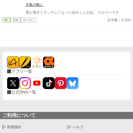
月夜の晩に
ンのことを好きになるであろうエドとは距離を置こうと決意す
る。 タイトルを変えました。 前のタイトルは、「モブなのに、い
愛が過ぎてヤンデレになった攻めくんの話。 ※ホラーです
つのまにかヒロインに執着しまくるキャラの友達になってしまっ
文字数：9,335
BL
完結
ｼｮｰﾄｼｮｰﾄ
ていた」です。 急に変えてしまい、すみません。
アプリ一覧
公式SNS一覧
ご利用について
利用規約
ヘルプ