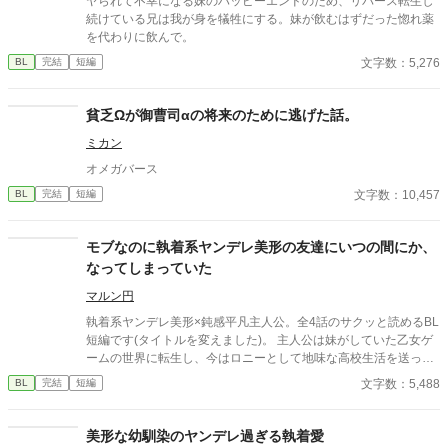
ヤられて不幸になる妹のハッピーエンドのため、リバース転生し
続けている兄は我が身を犠牲にする。妹が飲むはずだった惚れ薬
を代わりに飲んで。
文字数：5,276
BL
完結
短編
貧乏Ωが御曹司αの将来のために逃げた話。
ミカン
オメガバース
文字数：10,457
BL
完結
短編
モブなのに執着系ヤンデレ美形の友達にいつの間にか、
なってしまっていた
マルン円
執着系ヤンデレ美形×鈍感平凡主人公。全4話のサクッと読めるBL
短編です(タイトルを変えました)。 主人公は妹がしていた乙女ゲ
ームの世界に転生し、今はロニーとして地味な高校生活を送って
いる。内気なロニーが気軽に学校で話せる友達は同級生のエドだ
文字数：5,488
BL
完結
短編
けで、ロニーとエドはいっしょにいることが多かった。 しかし、
ロニーはある日、髪をばっさり切ってイメチェンしたエドを見
て、エドがヒロインに執着しまくるメインキャラの一人だったこ
美形な幼馴染のヤンデレ過ぎる執着愛
とを思い出す。 平凡な生活を送りたいロニーは、これからヒロイ