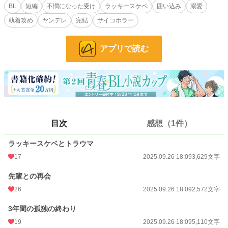
が優しく包んでいくのだった。
BL
短編
不憫になった受け
ラッキースケベ
囲い込み
溺愛
執着攻め
ヤンデレ
完結
サイコホラー
執着ヤンデレ先輩✕ラッキースケベ体質後輩
本番無しですが、エロ描写はあり
アプリで読む
小説
30,056 位 / 228,586 件
BL
7,624 位 / 31,385 件
お気に入り
68
24h.ポイント
14 pt
目次
感想（1件）
文字数
15,739
ラッキースケベとトラウマ
更新日時
2025.09.26 18:09
17
2025.09.26 18:09
3,629文字
初回公開日時
2025.09.26 18:09
先輩との再会
初回完結日時
2025.09.26 18:09
26
2025.09.26 18:09
2,572文字
週間ポイント
112 pt (32,695 位)
3年間の孤独の終わり
19
2025.09.26 18:09
5,110文字
月間ポイント
504 pt (34,681 位)