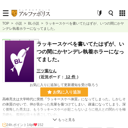
TOP
>
小説
>
BL小説
>
ラッキースケベを書いてたはずが、いつの間にかヤ
ンデレ執着ホラーになってました。
BL
完結
短編
R15
ラッキースケベを書いてたはずが、い
つの間にかヤンデレ執着ホラーになっ
てました。
三ツ葉なん
（近況ボード：
12 件
）
お気に入りに追加して更新通知を受け取ろう
お気に入り追加
高峰亮太は大学時代に突然『ラッキースケベ体質』になってしまった。しかしそ
の体質のせいで、仲が良かった先輩を傷つけてしまい、疎遠になってしまう。深
く後悔した亮太は、もうラッキースケベが起こらないように他人との関わりを極
力絶ち、孤独な日々を過ごしていた。
そんな生活が３年続いたある日、仕事中に疎遠になったはずの先輩が現れた。そ
して先輩は、亮太を迎えに来たという。長い孤独に限界だった亮太の心を、先輩
24h.ポイント
14pt
152