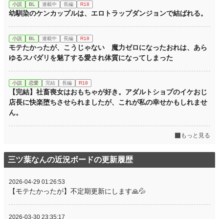
小説
BL
連載中
長編
R18
幼馴染のケンカップルは、エロトラップダンジョンで結ばれる。
小説
BL
連載中
長編
R18
モテたかったが、こうじゃない 魔力ゼロになったおれは、あら
ゆるスパダリを魅了する愛され体質になってしまった
小説
恋愛
完結
長編
R18
【完結】社畜喪女はおもちゃが好き。アダルトショプのイケおじ
店長に快楽堕ちさせられましたが、これが私の幸せかもしれませ
ん。
もっと見る
三ツ葉なんの近況ボードの更新履歴
2026-04-29 01:26:53
【モテたかったが】不定期更新にします🙏💦
2026-03-30 23:35:17