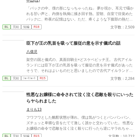
中山(ほ)
「パックの中、僕の形になっちゃったね」 夢か現か。耳元で囁か
れる甘い声と、内側を執拗に掻き回す熱。翌朝、自室で目覚めた
パックに、昨夜の記憶はない。ただ、疼くような下腹部の熱だけ
が残っていた。 相談しようと向かった相手こそが、自分を侵食し
文字数：2,509
BL
完結
短編
R18
ている張本人だとも知らずに、パックは父の部屋の扉を開く。 こ
のお話はムーンライトでも投稿してます〜
臣下が王の乳首を吸って服従の意を示す儀式の話
八億児
架空の国と儀式の、真面目騎士×どスケベビッチ王。 古代アイル
ランドには臣下が王の乳首を吸って服従の意を示す儀式があった
そうで、それはよいものだと思いましたので古代アイルランドと
は特に関係なく王の乳首を吸ってもらいました。
文字数：2,284
BL
完結
ｼｮｰﾄｼｮｰﾄ
R15
性悪なお嬢様に命令されて泣く泣く恋敵を殺りにいった
らヤられました
まりも13
フワフワとした酩酊状態が薄れ、僕は気がつくとパンパンパン、
ズチュッと卑猥な音をたてて激しく誰かと交わっていた。 性悪な
お嬢様の命令で恋敵を泣く泣く殺りに行ったら逆にヤラれちゃっ
た、ちょっとアホな子の話です。 （ムーンライトノベルにも掲載
文字数：10,712
BL
完結
短編
R15