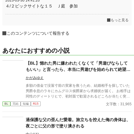
2023-03-30 14:41:20
４/２ビックサイトな１５ Ｊ庭 参加
もっと見る
このコンテンツについて報告する
あなたにおすすめの小説
【BL】惚れた男に嫌われたくなくて「男遊びならして
もいい」と言ったら、本当に男遊びを始められて絶望し
ている侯爵令息の話
かがみゆえ
多額の借金で没落寸前の実家を救うため、結婚相手を探していた
男爵令息のラキにカムグロス侯爵家から求婚状が届く。 お相手は
同性のディートリヒで、初対面で歓迎されるどころか冷たく突き
放されてしまう。 『必要最低限関わるな』 『愛人を作るな』
文字数：31,965
BL
完結
短編
R15
『男遊びならしてもいい』 ディートリヒから実家の借金を完済す
る条件を言われたラキは、学園で令息たちとの交流を満喫中。 褒
め上手なラキの周りには可愛い令息が集まり、推し活状態に。 一
過保護な父の歪んだ愛着。旅立ちを控えた俺の身体は、
方、ディートリヒだけが嫉妬で胃を痛める日々。 ラキへの恋心を
夜ごとに父の形で塗り潰される
隠し続けた不器用侯爵令息に、幸せな未来は訪れるのか？ .