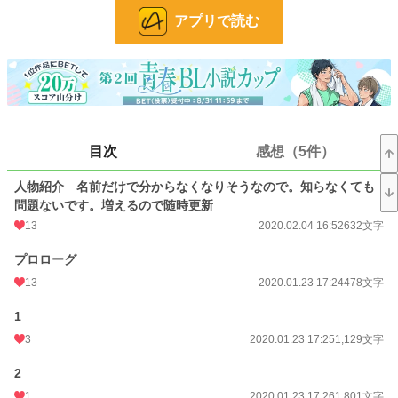
小説
229,045 位 / 229,045 件
アプリで読む
BL
31,499 位 / 31,499 件
お気に入り
415
24h.ポイント
0 pt
文字数
140,249
目次
感想（5件）
更新日時
2020.03.01 16:15
人物紹介 名前だけで分からなくなりそうなので。知らなくても
初回公開日時
2020.01.23 17:24
問題ないです。増えるので随時更新
13
2020.02.04 16:52
632文字
初回完結日時
2020.03.01 16:16
プロローグ
週間ポイント
56 pt (43,374 位)
13
2020.01.23 17:24
478文字
月間ポイント
168 pt (54,721 位)
1
年間ポイント
2,725 pt (59,842 位)
3
2020.01.23 17:25
1,129文字
累計ポイント
211,329 pt (19,266 位)
2
1
2020.01.23 17:26
1,801文字