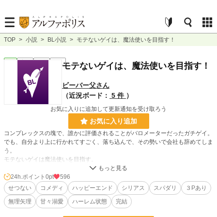
TOP
>
小説
>
BL小説
>
モテないゲイは、魔法使いを目指す！
BL
完結
長編
R18
モテないゲイは、魔法使いを目指す！
ビーバー父さん
（近況ボード：
5 件
）
お気に入りに追加して更新通知を受け取ろう
お気に入り追加
コンプレックスの塊で、誰かに評価されることがバロメーターだったガチゲイ。
でも、自分より上に行かれてすごく、落ち込んで、その勢いで会社も辞めてしま
う。
モテないゲイは魔法使いを目指す。
保険で※つけます。
24h.ポイント
0pt
596
しっかりR１８表記があるところは、スルーしていただいて構いません。
せつない
コメディ
ハッピーエンド
シリアス
スパダリ
３Pあり
無理矢理
甘々溺愛
ハーレム状態
完結
無理やり表現あります。