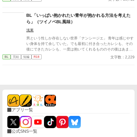
しています）
BL「いっぱい抱かれたい青年が抱かれる方法を考えた
ら」（ツイノベBL風味）
浅葱
男という性しか存在しない世界「ナンシージエ」 青年は感じやす
い身体を持て余していた。でも最初に付き合ったカレシも、その
後にできたカレシも、一度は抱いてくれるもののその後はあまり
抱いてくれなかった。 もうこうなったら”天使”になって、絶対に
文字数：2,229
BL
完結
短編
R18
抱かれないといけない身体になった方がいいかも？ と思ってしま
い…… 元カレ四人×青年。 天使になってしまった青年を元カレた
ちは受け入れるのか？ らぶらぶハッピーエンドです。 「抱かれた
い青年は抱いてもらう方法を考えた」の別バージョンです。
アプリ一覧
公式SNS一覧