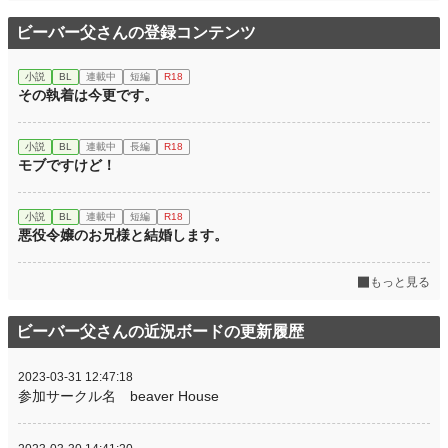
ビーバー父さんの登録コンテンツ
小説
BL
連載中
短編
R18
その執着は今更です。
小説
BL
連載中
長編
R18
モブですけど！
小説
BL
連載中
短編
R18
悪役令嬢のお兄様と結婚します。
もっと見る
ビーバー父さんの近況ボードの更新履歴
2023-03-31 12:47:18
参加サークル名 beaver House