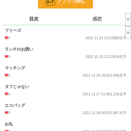
アプリで読む
小説
228,923 位 / 228,923 件
目次
感想
恋愛
66,394 位 / 66,394 件
お気に入り
10
フリーズ
0
2021.11.24 23:02
889文字
24h.ポイント
0 pt
ランチのお誘い
文字数
39,966
0
2021.11.25 22:22
834文字
更新日時
2022.01.23 21:44
マッチング
初回公開日時
2021.11.24 23:02
0
2021.11.26 20:02
1,996文字
初回完結日時
2022.01.23 21:45
タフじゃない
週間ポイント
0 pt (228,923 位)
0
2021.11.27 21:36
1,158文字
月間ポイント
7 pt (116,421 位)
エコバッグ
年間ポイント
315 pt (114,439 位)
0
2021.11.28 08:53
1,807文字
累計ポイント
19,176 pt (72,584 位)
お礼