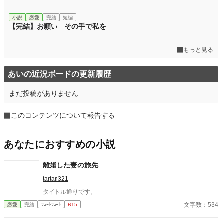
小説
恋愛
完結
短編
【完結】お願い その手で私を
もっと見る
あいの近況ボードの更新履歴
まだ投稿がありません
このコンテンツについて報告する
あなたにおすすめの小説
離婚した妻の旅先
tartan321
タイトル通りです。
文字数：534
恋愛
完結
ｼｮｰﾄｼｮｰﾄ
R15