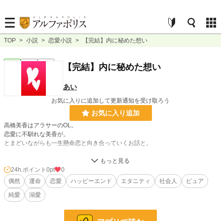
TOP
>
小説
>
恋愛小説
>
【完結】内に秘めた想い
恋愛
完結
短編
【完結】内に秘めた想い
あい
お気に入りに追加して更新通知を受け取ろう
お気に入り追加
高橋美香はアラサーのOL。
恋愛に不馴れな美香が。
とまどいながらも一生懸命恋と向き合っていくお話と。
美香と少しずつ結び付いていき秘めた強い思いを抱える木村良太の恋のお話で
す。
24h.ポイント
0pt
0
偶然
運命
恋愛
ハッピーエンド
エタニティ
社会人
ピュア
純愛
溺愛
会話を中心とした漫画風小説になります。
初心者の描くものですので温かく見守っていただけるとありがたいです。