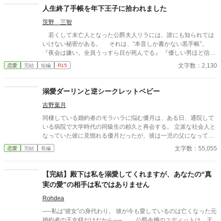
人生終了手帳を年下王子に拾われました
茨野 三智
若くして未亡人となった公爵夫人リラには、誰にも知られては
いけない秘密がある。 それは、“本音しか書かない黒手帳”。
『夜会は嫌い。全員うっすら目が死んでる』 『優しい男ほど信用
ならない』 『第二王子殿下は大型犬みたい』 そんな危険すぎる
文字数：2,130
恋愛
完結
短編
R15
手帳を、ある日うっかり紛失。 しかも拾った相手は、書かれて
いた本人――第二王子ヘンリーだった。 「返していただけま
す？」 「嫌だ」 黒歴史を握られた未亡人公爵夫人と、彼女
溺愛ダーリンと逆シークレットベビー
の“本音”に妙に執着する年下王子。 これは、建前ばかりの社交
吉野葉月
界で、本音を拾ってしまった二人の話。
同棲している婚約者のモラハラに悩む優月は、ある日、通院して
いる病院で大学時代の同級生の頼久と再会する。 立派な社会人と
なっていた彼に見惚れる優月だったが、彼は一児の父になってい
た。しかも優月との子どもを一人で育てるシングルファザー。 優
文字数：55,055
恋愛
完結
長編
月はモラハラから抜け出すことができるのか、そして子どもって
いったいどういうことなのか！？
【完結】殿下は私を溺愛してくれますが、あなたの“真
実の愛”の相手は私ではありません
Rohdea
──私は“彼女”の身代わり。 彼が今も愛しているのは亡くなった元
婚約者の王女様だけだから──…… 公爵令嬢のユディットは、王