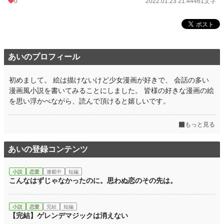
0
2022.01.23 21:44
461文字
あいのプロフィール
初めまして。 絵は描けないけど少女漫画が好きで、 会話の多い
漫画風小説を書いてみることにしました。 皆様の好きな漫画の絵
を思い浮かべながら、読んで頂けると嬉しいです。
もっと見る
あいの登録コンテンツ
小説
恋愛
連載中
短編
こんなはずじゃなかったのに。思わぬ恋のその先は。
小説
恋愛
完結
短編
【完結】ゲレンデマジックは消えない