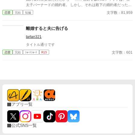
太子バーナードの婚約者。 しかし、それは殿下の婚約者だった隣
国の王女が亡くなってしまい、 国内の令嬢の中から一番身分が高
文字数：81,959
恋愛
完結
短編
い……それだけの理由で新たに選ばれただけ。 バーナード殿下は
ユディットの事をいつも優しく、大切にしてくれる。 だけど、そ
の度にユディットの心は苦しくなっていく。 こんな自分が彼の婚
離婚すると夫に告げる
約者でいていいのか。 自分のような理由で互いの気持ちを無視し
tartan321
て決められた婚約者は、 バーナードが再び心惹かれる“真実の
愛”の相手を見つける邪魔になっているだけなのでは？ そんな心
タイトル通りです
揺れる日々の中、 二人の前に、亡くなった王女とそっくりの女性
文字数：601
恋愛
完結
ｼｮｰﾄｼｮｰﾄ
R15
が現れる。 実は、王女は襲撃の日、こっそり逃がされていて実は
生きている…… なんて噂もあって────
アプリ一覧
公式SNS一覧