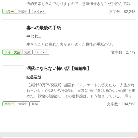
怖的要素も含んでおりますので、意味怖好きならぜひ読んでみて
ください。
文字数：82,243
ホラー
連載中
ｼｮｰﾄｼｮｰﾄ
妻への最後の手紙
中七七三
生きることに疲れた夫が妻へ送った最後の手紙の話。
文字数：2,779
ライト文芸
完結
ｼｮｰﾄｼｮｰﾄ
洒落にならない怖い話【短編集】
鍵谷端哉
【累計60万PV突破‼】 話題作「アンケートに答えたら、人生が終
わった話」が10万PVを記録。 日常に潜む“逃げ場のない恐怖”を集
めた、戦慄の短編集。 その違和感は、もう始まっている。 帰り
道、誰もいないはずの部屋、何気ない会話。 どこにでもある日常
文字数：194,568
ホラー
連載中
短編
が、ある瞬間、取り返しのつかない異常へと変わる。 意味が分か
ると凍りつく話。 理由もなく、ただ追い詰められていく話。 そし
て、最後の一行で現実がひっくり返る話。 1話1000〜2000文字。
隙間時間で読める短編ながら、 読み終えたあと、ふとした静寂が
怖くなる。 これはすべて、どこかで起きていてもおかしくない
話。 ――あなたのすぐ隣でも。 洒落にならない実話風・創作ホラ