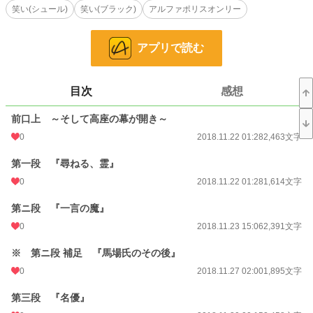
笑い(シュール)
笑い(ブラック)
アルファポリスオンリー
そして、今･･･松岡は苦い過去を乗り越える為、笑いを携えた怪談のリライト
＆新作執筆に乗り出す！
アプリで読む
名付けて『笑う』怪談!!
腹を抱えるような「笑い」、プッと吹き出すような「笑い」、ほんわか滲み出
目次
感想
るような「笑い」、下衆すぎて思わず漏れるような「笑い」、 そして何より、
「笑う」しかない 恐怖――
前口上 ～そして高座の幕が開き～
さまざまな『笑』が満ちた実話怪談の新世界！
0
2018.11.22 01:28
2,463文字
煽り文句も高らかに、恐怖の世界への出囃子が鳴る――!!
第一段 『尋ねる、霊』
小説
228,743 位 / 228,743 件
0
2018.11.22 01:28
1,614文字
ホラー
8,503 位 / 8,503 件
第ニ段 『一言の魔』
0
2018.11.23 15:06
2,391文字
お気に入り
9
※ 第ニ段 補足 『馬場氏のその後』
24h.ポイント
0 pt
0
2018.11.27 02:00
1,895文字
文字数
49,051
第三段 『名優』
更新日時
2019.02.27 01:05