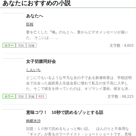
あなたにおすすめの小説
あなたへ
臣桜
妻を亡くした〝俺〟のもとへ、妻からビデオメッセージが届い
た。 そこには……。
文字数：9,603
ホラー
完結
短編
女子切腹同好会
しんいち
どこにでもいるような平凡な女の子である新瀬有香は、学校説明
会で出会った超絶美人生徒会長に憧れて私立の女子高に入学し
た。そこで彼女を待っていたのは、オゾマシイ運命。彼女も決し
て正常とは言えない思考に染まってゆき、流されていってしま
文字数：68,223
ホラー
完結
長編
R15
う…。 はたして、彼女の行き着く先は・・・。 この話は、切腹場
面等、流血を含む残酷シーンがあります。御注意ください。 ま
た・・・。登場人物は、だれもかれも皆、イカレテいます。イカ
意味コワ！ 10秒で読めるゾッとする話
レタ者どものイカレタ話です。決して、マネしてはいけません。
絢郷水沙
マネしてはいけないのですが……。案外、あなたの近くにも、似
たような話があるのかも。 世の中には、知らなくて良いコト…知
旧題：１０秒で読めるちょっと怖い話。 ほんのりと不条理な
ってはいけないコト…が、存在するのですよ。
『ギャグ』が香るホラーテイスト・ショートショートです。意味