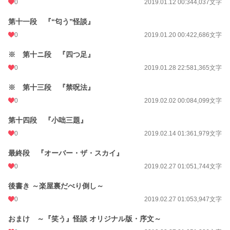
0
2019.01.12 00:34
4,037文字
第十一段 『“匂う”怪談』
0
2019.01.20 00:42
2,686文字
※ 第十ニ段 『四つ足』
0
2019.01.28 22:58
1,365文字
※ 第十三段 『禁呪法』
0
2019.02.02 00:08
4,099文字
第十四段 『小咄三題』
0
2019.02.14 01:36
1,979文字
最終段 『オーバー・ザ・スカイ』
0
2019.02.27 01:05
1,744文字
後書き ～楽屋裏だべり倒し～
0
2019.02.27 01:05
3,947文字
おまけ ～『笑う』怪談 オリジナル版・序文～