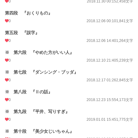
0
2018.11.30 00:15
2,458文字
初回公開日時
2018.11.22 01:28
第四段 『おくりもの』
初回完結日時
2019.02.27 16:21
0
2018.12.06 00:10
1,841文字
週間ポイント
0 pt (228,743 位)
第五段 『誤字』
月間ポイント
42 pt (83,903 位)
0
2018.12.06 14:40
1,264文字
年間ポイント
967 pt (85,337 位)
※ 第六段 『やめた方がいい人』
累計ポイント
69,782 pt (37,218 位)
0
2018.12.10 21:40
5,239文字
※ 第七段 『ダンシング・ブッダ』
0
2018.12.17 01:26
2,845文字
※ 第八段 『Ⅱの話』
0
2018.12.23 15:55
4,173文字
※ 第九段 『平井、写りすぎ』
0
2019.01.01 15:45
1,775文字
※ 第十段 『美少女じいちゃん』