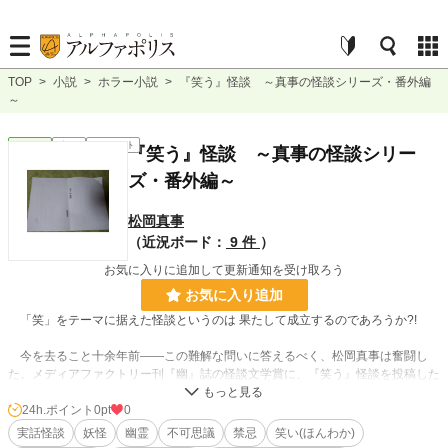
TOP
>
小説
>
ホラー小説
>
『笑う』怪談 ～真事の怪談シリーズ・番外編
～
ホラー
完結
ｼｮｰﾄｼｮｰﾄ
『笑う』怪談 ～真事の怪談シリー
ズ・番外編～
松岡真事
（近況ボード：
9 件
）
お気に入りに追加して更新通知を受け取ろう
お気に入り追加
「笑」をテーマに据えた怪談というのは 果たして成立するのであろうか?!
今を去ること十余年前――この難解な問いに答えるべく、松岡真事は奮闘し
た。メディアファクトリー刊『幽』誌の怪談文学賞に、『笑う』怪談を投稿した
のである！
24h.ポイント
0pt
0
結果は撃沈!!松岡は意気消沈し精根尽き果て、以後、長く実話怪談の筆を折る
実話怪談
妖怪
幽霊
不可思議
禁忌
笑い(ほんわか)
ことになってしまう･･･