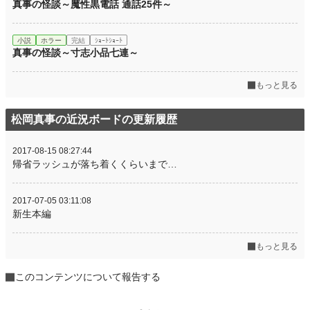
真事の怪談～魔性黒電話 通話25件～
小説
ホラー
完結
ｼｮｰﾄｼｮｰﾄ
真事の怪談～寸志小品七連～
もっと見る
松岡真事の近況ボードの更新履歴
2017-08-15 08:27:44
帰省ラッシュが落ち着くくらいまで…
2017-07-05 03:11:08
新生本編
もっと見る
このコンテンツについて報告する