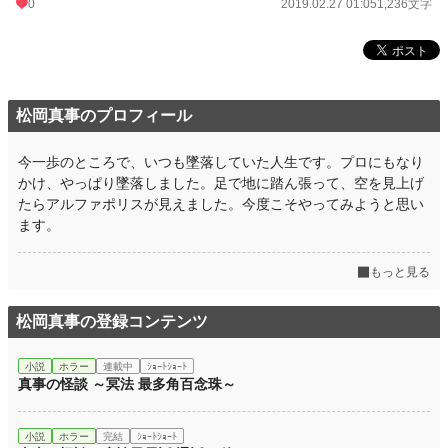
0
2019.02.27 01:05
1,236文字
松岡真事のプロフィール
今一歩のところで、いつも墜落していた人生です。プロにもなり
かけ、やっぱり墜落しました。足で地に踏ん張って、空を見上げ
たらアルファポリスが見えました。今度こそやってみようと思い
ます。
もっと見る
松岡真事の登録コンテンツ
小説
ホラー
連載中
ｼｮｰﾄｼｮｰﾄ
真事の怪談 ～冥法 最多角百念珠～
小説
ホラー
完結
ｼｮｰﾄｼｮｰﾄ