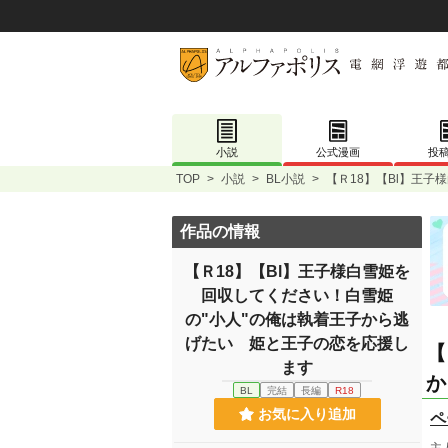
小説
公式漫画
投
TOP
>
小説
>
BL小説
>
【Ｒ18】【Bl】王
作品の情報
【Ｒ18】【Bl】王子様白雪姫を
回収してください！白雪姫
の"小人"の俺は執着王子から逃
げたい 姫と王子の恋を応援し
【
ます
か
BL
完結
長編
R18
お気に入り追加
ペ