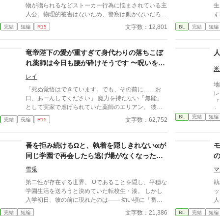
物が贈られるなどストーカー行為に悩まされている主
生
人公。物理的被害はないため、警察は動かないだろう
す
から、自分にだけ厳しいチャラ男幼馴染を味方につ
ど
文字数：12,801
完結
短編
R15
BL
完結
短編
け、自分たちだけで調査することに。なんとかストー
の
カーを捕まえるが、違和感は残り、物語は意外な方向
王
に…？ ⚠️ヤンデレ、ストーカー要素が含まれていま
が
竜帝陛下の愛が重すぎて身代わりの落ちこぼ
す。 攻めが重度のヤンデレです。自衛してくださ
は
れ薬師は今日も腰が砕けそうです 〜呪いを解
い。 ちょっと怖い場面が含まれています。 ミステリ
破棄は
米
いたら一生離さないと宣言されました〜
ー要素があります。 一応ハピエンです。 主人公:七瀬
ル
レイ
地
明 幼馴染:月城颯 ストーカー:不明 ひよったら消しま
支
「死ぬ覚悟はできています。でも、その前に……お
レ
す。 誤字脱字はサイレント修正します。 内容も時々
ア
口、あーんしてください」 魔力を持たない「無能」
「
サイレント修正するかもです。 定期的にタグ整理し
の
として実家で虐げられていた薬師のエリアン。 彼に
れて。 「ミケに
ます。 批判・中傷コメントはお控えください。 見つ
ル
下されたのは、触れるものすべてを焼き尽くす「死の
BL
完結
短編
優
文字数：62,752
完結
長編
R15
け次第削除いたします。
理
竜帝」ヴァレリウスへの、身代わりの婚姻だった。
こ
命
絡
契約
番を拒み続けるΩと、執着を隠しきれないαが
い
同じ学園で再会したら逃げ場がなくなった話
こ
詰
――優等生αの過保護な束縛は恋か支配か
雪兎
マ
執
第二性が存在する世界。 Ωであることを隠し、平穏な
執
学園生活を送ろうと決めていた転校生・湊。 しかし
ッ
入学初日、彼の前に現れたのは―― 幼い頃に「番に
人
なろう」と言ってきた幼馴染のα・蓮だった。 成績優
ロ
文字数：21,386
完結
短編
BL
完結
短編
秀、容姿端麗、生徒から絶大な信頼を集める完璧な
ニ