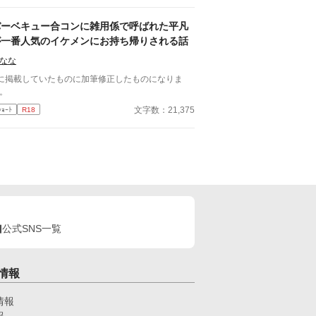
、ロニーとエドはいっしょにいることが多かった。
かし、ロニーはある日、髪をばっさり切ってイメチ
バーベキュー合コンに雑用係で呼ばれた平凡
ンしたエドを見て、エドがヒロインに執着しまくる
が一番人気のイケメンにお持ち帰りされる話
インキャラの一人だったことを思い出す。 平凡な
活を送りたいロニーは、これからヒロインのことを
なな
きになるであろうエドとは距離を置こうと決意す
に掲載していたものに加筆修正したものになりま
た。 前のタイトルは、「モ
。
なのに、いつのまにかヒロインに執着しまくるキャ
文字数：21,375
ｼｮｰﾄ
R18
の友達になってしまっていた」です。 急に変えて
しまい、すみません。
公式SNS一覧
情報
情報