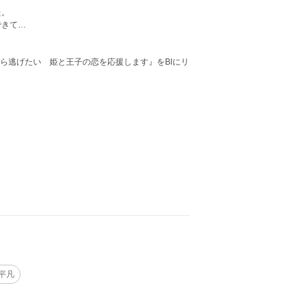
。
た。
できて…
から逃げたい 姫と王子の恋を応援します』をBlにリ
平凡