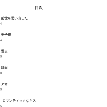
目次
 前世を思い出した
44
 王子様
34
 過去
45
 対面
48
 アオ
45
 ロマンティックなキス
45