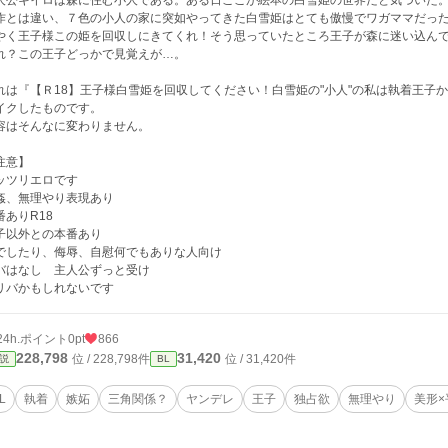
人公キイロは森に住む小人である。ある日ここが絵本の白雪姫の世界だと気づいた
作とは違い、７色の小人の家に突如やってきた白雪姫はとても傲慢でワガママだっ
やく王子様この姫を回収しにきてくれ！そう思っていたところ王子が森に迷い込ん
れ？この王子どっかで見覚えが…。
れは『【Ｒ18】王子様白雪姫を回収してください！白雪姫の"小人"の私は執着王子
イクしたものです。
容はそんなに変わりません。
注意】
ッツリエロです
姦、無理やり表現あり
番ありR18
子以外との本番あり
でしたり、侮辱、自慰何でもありな人向け
バはなし 主人公ずっと受け
リバかもしれないです
24h.ポイント
0pt
866
228,798
31,420
位 / 228,798件
位 / 31,420件
説
BL
L
執着
嫉妬
三角関係？
ヤンデレ
王子
独占欲
無理やり
美形×