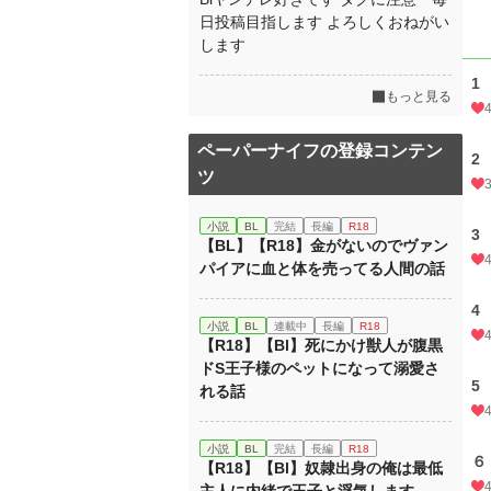
日投稿目指します よろしくおねがい
します
1
もっと見る
ペーパーナイフの登録コンテン
2
ツ
小説
BL
完結
長編
R18
3
【BL】【R18】金がないのでヴァン
パイアに血と体を売ってる人間の話
4
小説
BL
連載中
長編
R18
【R18】【Bl】死にかけ獣人が腹黒
ドS王子様のペットになって溺愛さ
5
れる話
小説
BL
完結
長編
R18
６
【R18】【Bl】奴隷出身の俺は最低