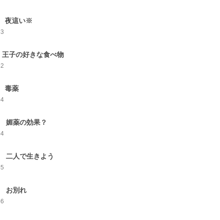
 夜這い※
63
 王子の好きな食べ物
52
 毒薬
54
0 媚薬の効果？
54
1 二人で生きよう
55
2 お別れ
56