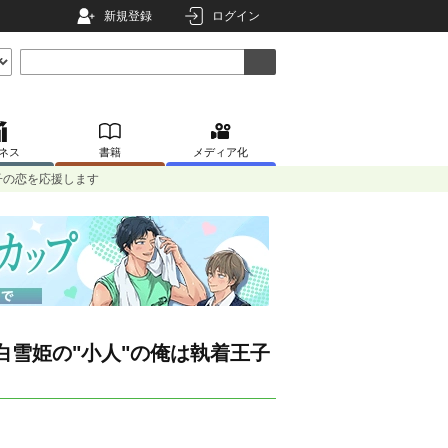
新規登録
ログイン
ネス
書籍
メディア化
子の恋を応援します
白雪姫の"小人"の俺は執着王子