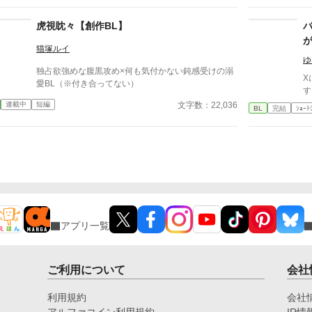
α。 だが湊だけが知っている。 彼が異常なほど執着深
で
いことを。 「大丈夫、全部管理してあげる」 「君が
し
虎視眈々【創作BL】
困らないようにしてるだけだよ」 座席、時間割、交
ェ
友関係、体調管理。 いつの間にか整えられていく環
メ
猫塚ルイ
境。 逃げ場のない距離。 番を拒みたいΩと、手放す
生
ゆ
独占欲強めな腹黒攻め×何も気付かない鈍感受けの溺
気のないα。 これは保護か、それとも束縛か。 閉じた
好
X
愛BL（※付き合ってない）
学園の中で、二人の関係は静かに歪み始める――。
る。 タイトルを変えまし
す
ブ
文字数：22,036
連載中
短編
BL
完結
ｼｮｰﾄ
ラ
アプリ一覧
ご利用について
会社
利用規約
会社