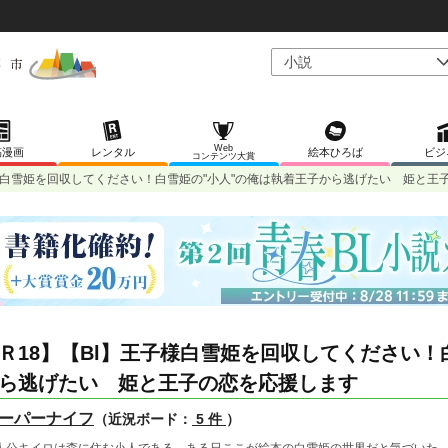
Web
稿漫画
レンタル
絵本ひろば
ビジ
コンテンツ大賞
子様白雪姫を回収してください！白雪姫の"小人"の俺は執着王子から逃げたい 姫と王
Ｒ18】【Bl】王子様白雪姫を回収してください！
ら逃げたい 姫と王子の恋を応援します
ーパーナイフ
（近況ボード：
5 件
）