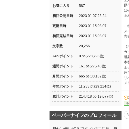
主
原
お気に入り
587
は
あ
初回公開日時
2023.01.07 23:24
更新日時
2023.01.15 08:07
こ
メ
初回完結日時
2023.01.15 08:07
内
文字数
20,256
【
ガ
24h.ポイント
0 pt (228,798位)
睡
本
週間ポイント
161 pt (27,740位)
王
外
月間ポイント
665 pt (30,182位)
リ
メ
年間ポイント
11,233 pt (29,214位)
累計ポイント
214,418 pt (19,077位)
小
ペーパーナイフのプロフィール
B
Blヤンデレ好きです タグに注意 毎