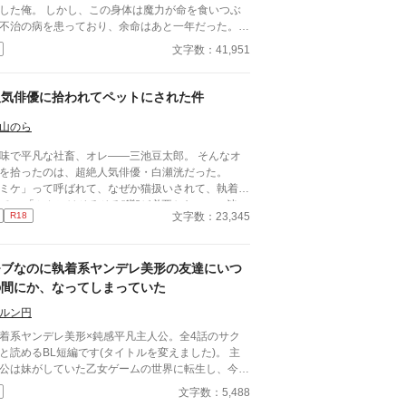
した俺。 しかし、この身体は魔力が命を食いつぶ
不治の病を患っており、余命はあと一年だった。
うせ死ぬなら、シナリオの破滅フラグを回避し、誰
文字数：41,951
記憶にも残らず静かに消え去りたい。 そう願って
太子アルフレッドに婚約破棄を申し出た。 ――だ
、それがすべての狂気の始まりだった。 「君の手
人気俳優に拾われてペットにされた件
ひどく冷たいね。まるで死人のようだ。……婚約の
認めない」 何も望まず、ただ消えようとする
山のら
シルの儚げな諦観は、逆に攻略対象たちのドス黒い
味で平凡な社畜、オレ――三池豆太郎。 そんなオ
配欲と執着に火をつけてしまう。 ヤンデレ王太子
を拾ったのは、超絶人気俳優・白瀬洸だった。
ルフレッドの圧倒的な拘束。 実直な騎士ガレッド
ミケ」って呼ばれて、なぜか猫扱いされて、執着さ
盲目的な献身。 天才魔術師ノアの狂気的な探究。
はそろそろ“躾”が必要かな」――洸の
シルが死の淵へ沈み込もうとしたとき、三人は神の
文字数：23,345
R18
しい笑顔の裏には、底なしの狂気が潜んでいた。
に逆らう禁忌の魔術を実行する。 それは、自らの
れは、オレが洸の変態的な愛情と執着に、容赦なく
と魔力をルシルの身体へ直接繋ぎ止める『命の共有
め取られて、逃げ道を失っていく話。
』だった――。 「君はもう、どこへも行けな
モブなのに執着系ヤンデレ美形の友達にいつ
。永遠に、私たちと共にあるんだ」 死んで逃げる
の間にか、なってしまっていた
とすら許されない豪奢な鳥籠の中、悪役令息は息が
まるほど甘い絶望と幸福に溺れていく。 ヤンデレ
ルン円
着BLファンタジー、ここに開幕。
着系ヤンデレ美形×鈍感平凡主人公。全4話のサク
と読めるBL短編です(タイトルを変えました)。 主
公は妹がしていた乙女ゲームの世界に転生し、今は
ニーとして地味な高校生活を送っている。内気なロ
文字数：5,488
ーが気軽に学校で話せる友達は同級生のエドだけ