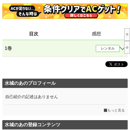
小説
228,878 位 / 228,878 件
恋愛
66,383 位 / 66,383 件
お気に入り
13
目次
感想
24h.ポイント
0 pt
文字数(レンタル含む)
140,641
1巻
レンタル
更新日時
2024.08.07 13:21
初回公開日時
2024.08.07 13:21
初回完結日時
2024.08.07 13:21
水城のあのプロフィール
週間ポイント
7 pt (78,785 位)
自己紹介の記述はありません
月間ポイント
91 pt (67,482 位)
年間ポイント
861 pt (88,434 位)
もっと見る
累計ポイント
5,339 pt (122,946 位)
水城のあの登録コンテンツ