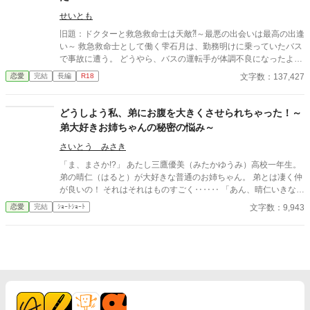
せいとも
旧題：ドクターと救急救命士は天敵⁈～最悪の出会いは最高の出逢
い～ 救急救命士として働く雫石月は、勤務明けに乗っていたバス
で事故に遭う。 どうやら、バスの運転手が体調不良になったよう
だ。 乗客にAEDを探してきてもらうように頼み、救助活動をして
文字数：137,427
恋愛
完結
長編
R18
いるとボサボサ頭のマスク姿の男がAEDを持ってバスに乗り込ん
できた。 受け取ろうとすると邪魔だと言われる。 そして、月のこ
とを『チビ団子』と呼んだのだ。 医療従事者と思われるボサボサ
どうしよう私、弟にお腹を大きくさせられちゃった！～
マスク男は運転手の処置をして、月が文句を言う間もなく、救急
弟大好きお姉ちゃんの秘密の悩み～
車に同乗して去ってしまった。 最悪の出会いをし、二度と会いた
くない相手の正体は⁇ 作品はフィクションです。 本来の仕事内容
さいとう みさき
とは異なる描写があると思います。
「ま、まさか!?」 あたし三鷹優美（みたかゆうみ）高校一年生。
弟の晴仁（はると）が大好きな普通のお姉ちゃん。 弟とは凄く仲
が良いの！ それはそれはものすごく‥‥‥ 「あん、晴仁いきなり
そんなのお口に入らないよぉ～♡」 そんな関係のあたしたち。 で
文字数：9,943
恋愛
完結
ｼｮｰﾄｼｮｰﾄ
もある日トイレであたしはアレが来そうなのになかなか来ないの
も気にもせずスカートのファスナーを上げると‥‥‥ 「うそっ！
お腹が出て来てる!?」 お姉ちゃんの秘密の悩みです。