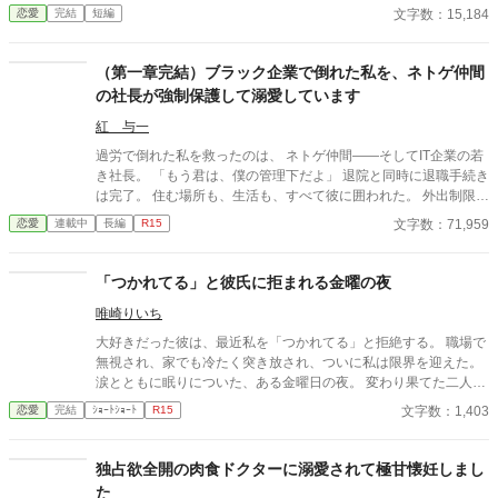
かけに月鈴の運命は大きく動き出す。 冷酷と恐れられる皇帝が、
文字数：15,184
恋愛
完結
短編
なぜか彼女だけには甘すぎて――。
（第一章完結）ブラック企業で倒れた私を、ネトゲ仲間
の社長が強制保護して溺愛しています
紅 与一
過労で倒れた私を救ったのは、 ネトゲ仲間――そしてIT企業の若
き社長。 「もう君は、僕の管理下だよ」 退院と同時に退職手続き
は完了。 住む場所も、生活も、すべて彼に囲われた。 外出制限、
健康管理、過保護な独占欲。 甘くて危険な“保護生活”の中で、 私
文字数：71,959
恋愛
連載中
長編
R15
は少しずつ彼に心を奪われていく――。 元社畜OL×執着気味の溺
愛社長 囲い込み同棲ラブストーリー。
「つかれてる」と彼氏に拒まれる金曜の夜
唯崎りいち
大好きだった彼は、最近私を「つかれてる」と拒絶する。 職場で
無視され、家でも冷たく突き放され、ついに私は限界を迎えた。
涙とともに眠りについた、ある金曜日の夜。 変わり果てた二人の
関係は、予想もしない結末を迎える。
文字数：1,403
恋愛
完結
ｼｮｰﾄｼｮｰﾄ
R15
独占欲全開の肉食ドクターに溺愛されて極甘懐妊しまし
た