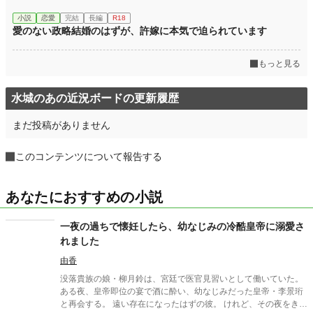
小説
恋愛
完結
長編
R18
愛のない政略結婚のはずが、許嫁に本気で迫られています
もっと見る
水城のあの近況ボードの更新履歴
まだ投稿がありません
このコンテンツについて報告する
あなたにおすすめの小説
一夜の過ちで懐妊したら、幼なじみの冷酷皇帝に溺愛さ
れました
由香
没落貴族の娘・柳月鈴は、宮廷で医官見習いとして働いていた。
ある夜、皇帝即位の宴で酒に酔い、幼なじみだった皇帝・李景珩
と再会する。 遠い存在になったはずの彼。 けれど、その夜をきっ