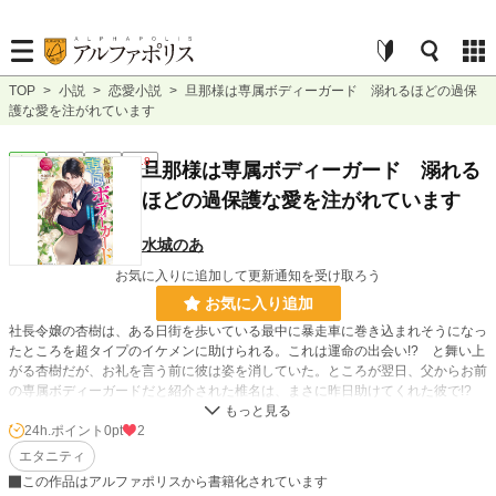
TOP
>
小説
>
恋愛小説
>
旦那様は専属ボディーガード 溺れるほどの過保
護な愛を注がれています
恋愛
完結
長編
R18
旦那様は専属ボディーガード 溺れる
ほどの過保護な愛を注がれています
水城のあ
お気に入りに追加して更新通知を受け取ろう
お気に入り追加
社長令嬢の杏樹は、ある日街を歩いている最中に暴走車に巻き込まれそうになっ
たところを超タイプのイケメンに助けられる。これは運命の出会い!? と舞い上
がる杏樹だが、お礼を言う前に彼は姿を消していた。ところが翌日、父からお前
の専属ボディーガードだと紹介された椎名は、まさに昨日助けてくれた彼で!?
いつも思わせぶりな態度を取った かと思えば揶揄うばかりの俺様な彼に反発
しつつも、次第に惹かれていく杏樹。ところがある日「お前の方こそ思わせぶり
24h.ポイント
0pt
2
だって気付け」と突然のキス！ 慣れない杏樹は戸惑うが、二度目のキスも抗え
エタニティ
なくて――!? イジワルな俺様御曹司に愛され尽くす、溺甘ラブコメ！
この作品はアルファポリスから書籍化されています