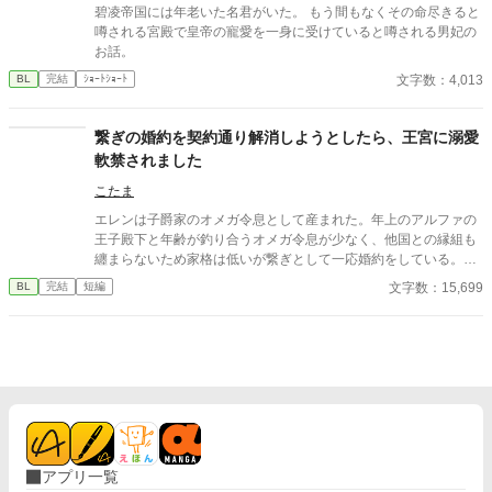
くて―――……。
碧凌帝国には年老いた名君がいた。 もう間もなくその命尽きると
噂される宮殿で皇帝の寵愛を一身に受けていると噂される男妃の
お話。
文字数：4,013
BL
完結
ｼｮｰﾄｼｮｰﾄ
繋ぎの婚約を契約通り解消しようとしたら、王宮に溺愛
軟禁されました
こたま
エレンは子爵家のオメガ令息として産まれた。年上のアルファの
王子殿下と年齢が釣り合うオメガ令息が少なく、他国との縁組も
纏まらないため家格は低いが繋ぎとして一応婚約をしている。王
子のことは兄のように慕っており、初恋の人ではあるけれど、契
文字数：15,699
BL
完結
短編
約終了時期か王子に想い人が現れた時には解消されるものと考え
ていた。ところが婚約解消時期の直前に王子宮に軟禁された。結
婚を承諾するまでここから出さないと王子から溢れるほどの愛を
与えられる。ハッピーエンドオメガバースBLです。
アプリ一覧