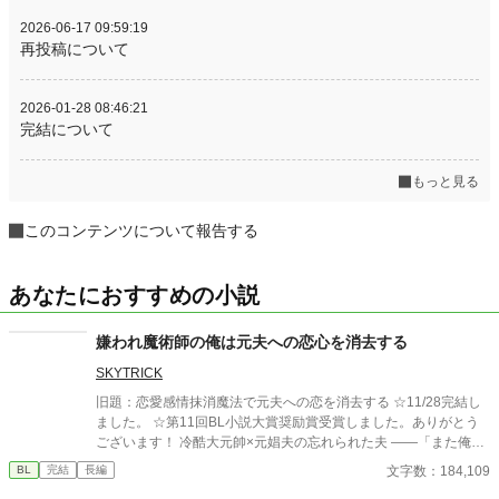
2026-06-17 09:59:19
再投稿について
2026-01-28 08:46:21
完結について
もっと見る
このコンテンツについて報告する
あなたにおすすめの小説
嫌われ魔術師の俺は元夫への恋心を消去する
SKYTRICK
旧題：恋愛感情抹消魔法で元夫への恋を消去する ☆11/28完結し
ました。 ☆第11回BL小説大賞奨励賞受賞しました。ありがとう
ございます！ 冷酷大元帥×元娼夫の忘れられた夫 ——「また俺を
好きになるって言ったのに、嘘つき」 元娼夫で現魔術師であるエ
文字数：184,109
BL
完結
長編
ディことサラは五年ぶりに祖国・ファルンに帰国した。しかし暫