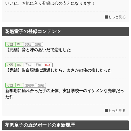
う……。
いいね、お気に入り登録は心の支えになります！
小説
228,851 位 / 228,851 件
もっと見る
BL
31,439 位 / 31,439 件
花魁童子の登録コンテンツ
お気に入り
3
小説
BL
完結
短編
24h.ポイント
0 pt
【完結】音と味のあいだで恋をした
文字数
2,729
小説
BL
完結
長編
R15
更新日時
2026.05.01 18:00
【完結】告白現場に遭遇したら、まさかの俺の推しだった
初回公開日時
2026.05.01 18:00
小説
BL
連載中
短編
週間ポイント
7 pt (78,785 位)
新学期に触れ合った手の正体、実は学校一のイケメンな先輩だっ
た件
月間ポイント
35 pt (89,285 位)
年間ポイント
735 pt (92,569 位)
もっと見る
累計ポイント
735 pt (208,112 位)
花魁童子の近況ボードの更新履歴