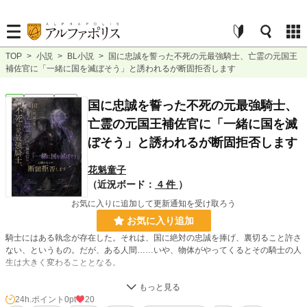
TOP
>
小説
>
BL小説
>
国に忠誠を誓った不死の元最強騎士、亡霊の元国王
補佐官に「一緒に国を滅ぼそう」と誘われるが断固拒否します
BL
連載中
短編
国に忠誠を誓った不死の元最強騎士、
亡霊の元国王補佐官に「一緒に国を滅
ぼそう」と誘われるが断固拒否します
花魁童子
（近況ボード：
4 件
）
お気に入りに追加して更新通知を受け取ろう
お気に入り追加
騎士にはある執念が存在した。それは、国に絶対の忠誠を捧げ、裏切ること許さ
ない、というもの。だが、ある人間……いや、物体がやってくるとその騎士の人
生は大きく変わることとなる。
人物紹介
24h.ポイント
0pt
20