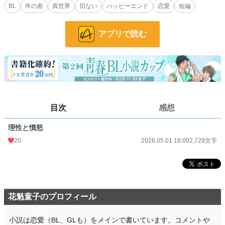
アルヴァリック・グレイヴ
BL
年の差
異世界
切ない
ハッピーエンド
恋愛
短編
元最強と謳われた王国騎士
見た目：20代後半（見た目は止まっている）
体格：高身長・細身だが筋肉はしっかり（女性のような体格で人に舐められるこ
アプリで読む
とも多々あるが、大剣を振り回すことが可能）
髪：暗い灰色（元は黒、時間経過で色が抜けた感じ）
長さ：やや長め、結んでいる or 無造作
目：くすんだ金 or 淡い青（生気が薄い）
表情：基本無表情、感情が遅れて出るタイプ
呼吸しているのに“生きてる感じがしない”
カリスト・ノクス
目次
感想
元国王補佐官（魂）
基本は半透明
理性と憤怒
年齢感：20代前半（騎士より少し若い）
体格：華奢・中性的
20
2026.05.01 18:00
2,729文字
髪：白 or 薄い銀
浮いている（重力を無視）
目：強い光を持つ（感情が全部ここに出る）
表情：いつも笑顔を絶やさず、感情を隠すタイプ
他の人間には見えない
花魁童子のプロフィール
小説は恋愛（BL、GLも）をメインで書いています。コメントや
この二人の進む人生には一体どんな幸運や不運が巻き起こってくるのだろ