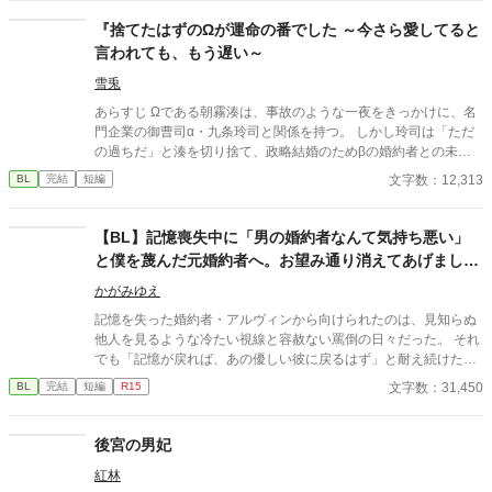
しの帰郷を味わう間も無く、直後、ファルン王国軍の大元帥であ
るロイ・オークランスの使者が元帥命令を掲げてサラの元へやっ
『捨てたはずのΩが運命の番でした ～今さら愛してると
てくる。 ロイ・オークランスの名を知らぬ者は世界でもそうそう
言われても、もう遅い～
いない。魔族の血を引くロイは人間から畏怖を大いに集めながら
も、大将として国防戦争に打ち勝ち、たった二十九歳で大元帥と
雪兎
して全軍のトップに立っている。 その元帥命令の内容というの
あらすじ Ωである朝霧湊は、事故のような一夜をきっかけに、名
は、五年前に最愛の妻を亡くしたロイを、魔族への本能的な恐怖
門企業の御曹司α・九条玲司と関係を持つ。 しかし玲司は「ただ
を感じないサラが慰めろというものだった。 ロイは妻であるリ
の過ちだ」と湊を切り捨て、政略結婚のためβの婚約者との未来
ネ・オークランスを亡くし、悲しみに苛まれている。あまりの辛
を選んだ。 深く傷ついた湊は、彼の前から姿を消す。 数か月後―
文字数：12,313
BL
完結
短編
さで『奥様』に関する記憶すら忘却してしまったらしい。半ば強
―。 湊の身体は、これまで誰も知らなかった希少な『遅咲きΩ』
引にロイの元へ連れていかれるサラは、彼に己を『サラ』と名乗
として覚醒する。 その瞬間、玲司は初めて湊こそが運命の番だっ
る。だが、 ——「失せろ。お前のような娼夫など必要としていな
たと知る。 「戻ってきてくれ」 今さら必死に追いかけてくる玲
​【BL】記憶喪失中に「男の婚約者なんて気持ち悪い」
い」 噂通り冷酷なロイの口からは罵詈雑言が放たれた。ロイは穢
司。 だが湊の隣には、自分を支え続けてくれた医師のα・神崎伊
と僕を蔑んだ元婚約者へ。お望み通り消えてあげました
らわしい娼夫を睨みつけ去ってしまう。使者らは最愛の妻を亡く
織がいた。 「あなたは俺を捨てたでしょう」 後悔に苦しむα、執
したロイを憐れむばかりで、まるでサラの様子を気にしていな
ので、今更記憶が戻ったと泣きつかれても
着する第二のα、そして希少Ωを巡る陰謀。 もう二度と傷つきた
かがみゆえ
い。 誰も、サラこそが五年前に亡くなった『奥様』であり、最愛
くないΩが最後に選ぶ相手とは――。 捨てた側の後悔と執着が加
のその人であるとは気付いていないようだった。 しかし、最大の
記憶を失った婚約者・アルヴィンから向けられたのは、見知らぬ
速する、すれ違いオメガバースBL。
問題は元夫に存在を忘れられていることではない。 サラが未だに
他人を見るような冷たい視線と容赦ない罵倒の日々だった。 それ
ロイを愛しているという事実だ。 仕方なく、『恋愛感情抹消魔
でも「記憶が戻れば、あの優しい彼に戻るはず」と耐え続けたニ
法』を己にかけることにするサラだが——…… ☆お読みくださり
コラス。 しかし、アルヴィンがみんなの前でニコラスの手紙を破
文字数：31,450
BL
完結
短編
R15
ありがとうございます。良ければ感想などいただけるとパワーに
りながら嘲笑した時、ついに限界を迎える。 「僕が愛したアルヴ
なります！
ィンは、あの日死んだんだ」 ​誰も信じられなくなったニコラスは
隣国へ留学することになった。 留学先で過去を乗り越え、新しい
後宮の男妃
幸福を掴んだニコラス。 そこへ「記憶が戻った」と涙を流すアル
紅林
ヴィンが現れるが、すでにニコラスの心には少しの情も残ってな