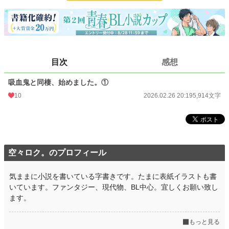
24h.ポイント
0 pt
文字数
5,914
更新日時
2026.02.26 20:19
初回公開日時
2026.02.26 20:19
目次
感想
週間ポイント
0 pt (228,726 位)
吸血鬼と同棲、始めました。①
月間ポイント
14 pt (108,258 位)
10
2026.02.26 20:19
5,914文字
年間ポイント
523 pt (101,794 位)
累計ポイント
523 pt (217,733 位)
空々ロク。のプロフィール
気ままに小説を書いている字書きです。たまに表紙イラストも書
いています。ファンタジー、現代物、BL中心。宜しくお願い致し
ます。
もっと見る