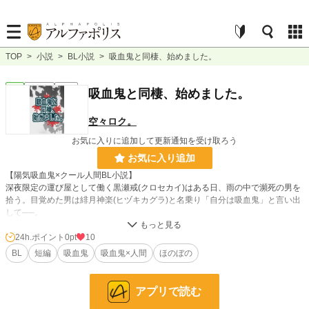
TOP
>
小説
>
BL小説
>
吸血鬼と同棲、始めました。
BL
連載中
短編
吸血鬼と同棲、始めました。
空々ロク。
お気に入りに追加して更新通知を受け取ろう
お気に入り追加
【陽気吸血鬼×クール人間BL小説】
深夜限定の運び屋として働く黒瀬戒(クロセカイ)はある日、雨の中で瀕死の男を
拾う。目覚めた男は緋月神楽(ヒヅキカグラ)と名乗り「自分は吸血鬼」と言い出
して──。
24h.ポイント
0pt
10
小説
228,726 位 / 228,726 件
BL
短編
吸血鬼
吸血鬼×人間
ほのぼの
BL
31,408 位 / 31,408 件
お気に入り
0
アプリで読む