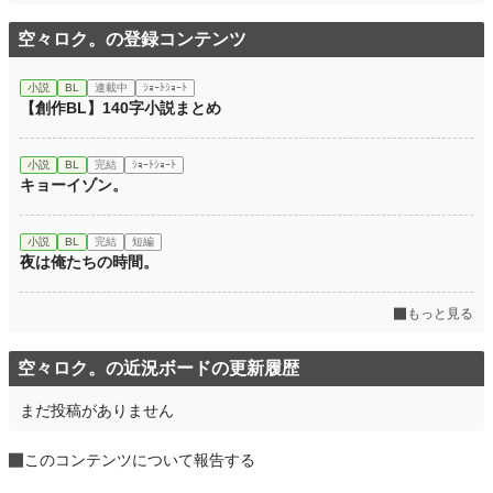
空々ロク。の登録コンテンツ
小説
BL
連載中
ｼｮｰﾄｼｮｰﾄ
【創作BL】140字小説まとめ
小説
BL
完結
ｼｮｰﾄｼｮｰﾄ
キョーイゾン。
小説
BL
完結
短編
夜は俺たちの時間。
もっと見る
空々ロク。の近況ボードの更新履歴
まだ投稿がありません
このコンテンツについて報告する