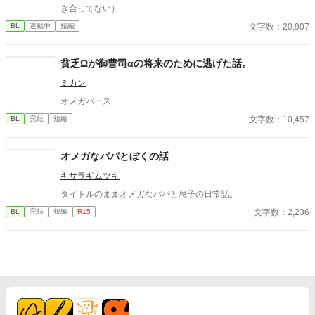
き合ってない）
文字数：20,907
BL
連載中
短編
貧乏Ωが御曹司αの将来のために逃げた話。
ミカン
オメガバース
文字数：10,457
BL
完結
短編
オメガなパパとぼくの話
キサラギムツキ
タイトルのままオメガなパパと息子の日常話。
文字数：2,236
BL
完結
短編
R15