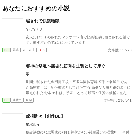
あなたにおすすめの小説
騙されて快楽地獄
てけてとん
友人におすすめされたマッサージ店で快楽地獄に落とされる話で
す。長すぎたので2話に分けています。
文字数：5,970
BL
完結
ｼｮｰﾄｼｮｰﾄ
R18
邪神の祭壇へ無垢な筋肉を生贄として捧ぐ
零
世間に秘された名門男子校・平坂学園体育科 空手の名選手であっ
た高尾雄一は、新任教師として赴任する 高潔な人格と鋼のように
鍛えられた肉体 それは、学園にとって最高の生贄の候補に他なら
なかった 至高の筋肉を持つ、精神を削られ意志をなくした青年を
文字数：236,341
BL
連載中
短編
太古の神に捧げるため、“水”、“風”、“土”の信奉者達が暗躍する 意
志をなくし筋肉の操り人形と化した“デク” 消える教師 山奥の男子
校で繰り広げられるダークファンタジー
虎視眈々【創作BL】
猫塚ルイ
独占欲強めな腹黒攻め×何も気付かない鈍感受けの溺愛BL（※付