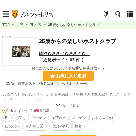
TOP
>
小説
>
BL小説
>
35歳からの楽しいホストクラブ
BL
連載中
長編
35歳からの楽しいホストクラブ
綺沙きさき（きさきさき）
（近況ボード：
97 件
）
お気に入りに追加して更新通知を受け取ろう
お気に入り追加
『35歳、職業ホスト。指名はまだ、ありません――』
35歳で会社を辞めさせられた青葉幸助は、学生時代の後輩の紹介でホストクラ
ブで働くことになったが……――。
慣れないホスト業界や若者たちに戸惑いつつも、35歳のおじさんが新米ホスト
として奮闘する物語。
24h.ポイント
49pt
8,285
BL
総受け
ヤンデレ
年下攻め
ツンデレ
おじさん受け
・売れっ子ホスト（22）×リストラされた元リーマン（35）
ほのぼの
お人好し受け
美形×平凡
執着
・のんびり平凡総受け
・攻めは俺様ホストやエリート親友、変人コック、オタク王子、溺愛兄など