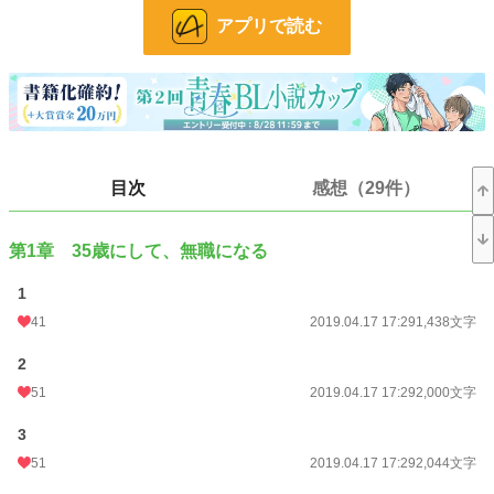
アプリで読む
※本編では性描写はありません。
（総受けのため、番外編のパラレル設定で性描写ありの小話をのせる予定です）
小説
16,333 位 / 228,796 件
BL
3,916 位 / 31,418 件
お気に入り
784
目次
感想（29件）
24h.ポイント
49 pt
第1章 35歳にして、無職になる
文字数
263,940
更新日時
2019.10.13 19:13
1
41
2019.04.17 17:29
1,438文字
初回公開日時
2019.04.17 16:13
2
週間ポイント
182 pt (26,058 位)
51
2019.04.17 17:29
2,000文字
月間ポイント
1,480 pt (19,076 位)
3
年間ポイント
12,995 pt (26,683 位)
51
2019.04.17 17:29
2,044文字
累計ポイント
384,739 pt (12,765 位)