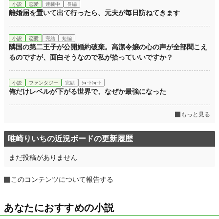
小説
恋愛
連載中
長編
離婚届を置いて出て行ったら、元夫が毎日訪ねてきます
年間ポイント
17,531 pt (22,011 位)
累計ポイント
17,594 pt (75,509 位)
小説
恋愛
完結
短編
隣国の第二王子が公開婚約破棄。高潔令嬢の心の声が全部聞こえ
るのですが、面白そうなので私が拾っていいですか？
小説
ファンタジー
完結
ｼｮｰﾄｼｮｰﾄ
俺だけレベルが下がる世界で、なぜか最強になった
もっと見る
唯崎りいちの近況ボードの更新履歴
まだ投稿がありません
このコンテンツについて報告する
あなたにおすすめの小説