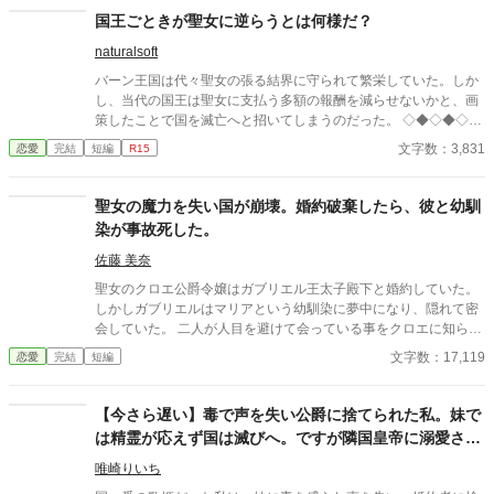
国王ごときが聖女に逆らうとは何様だ？
naturalsoft
バーン王国は代々聖女の張る結界に守られて繁栄していた。しか
し、当代の国王は聖女に支払う多額の報酬を減らせないかと、画
策したことで国を滅亡へと招いてしまうのだった。 ◇◆◇◆◇◆
◇◆◇◆◇◆◇◆ ゆるふわ設定です。 連載の息抜きに書いたの
文字数：3,831
恋愛
完結
短編
R15
で、余り深く考えずにお読み下さい。
聖女の魔力を失い国が崩壊。婚約破棄したら、彼と幼馴
染が事故死した。
佐藤 美奈
聖女のクロエ公爵令嬢はガブリエル王太子殿下と婚約していた。
しかしガブリエルはマリアという幼馴染に夢中になり、隠れて密
会していた。 二人が人目を避けて会っている事をクロエに知られ
てしまい、ガブリエルは謝罪して「マリアとは距離を置く」と約
文字数：17,119
恋愛
完結
短編
束してくれる。 クロエはその言葉を信じていましたが、実は二人
はこっそり関係を続けていました。 その事をガブリエルに厳しく
抗議するとあり得ない反論をされる。 「クロエとは婚約破棄して
【今さら遅い】毒で声を失い公爵に捨てられた私。妹で
聖女の地位を剥奪する！そして僕は愛するマリアと結婚して彼女
は精霊が応えず国は滅びへ。ですが隣国皇帝に溺愛され
を聖女にする！」 「ガブリエル考え直してください。私が聖女を
る私に、今さら縋ってきても遅いです
辞めればこの国は大変なことになります！」 「僕を騙すつもり
唯崎りいち
か？」 「どういう事でしょう？」 「クロエには聖女の魔力なんて