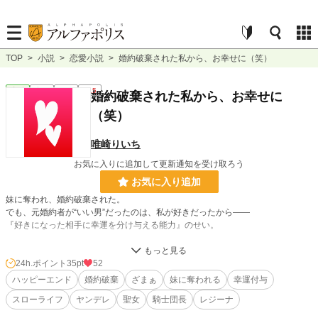
TOP
>
小説
>
恋愛小説
>
婚約破棄された私から、お幸せに（笑）
恋愛
完結
短編
R15
婚約破棄された私から、お幸せに
（笑）
唯崎りいち
お気に入りに追加して更新通知を受け取ろう
お気に入り追加
妹に奪われ、婚約破棄された。
でも、元婚約者が“いい男”だったのは、私が好きだったから――
『好きになった相手に幸運を分け与える能力』のせい。
私は山奥で、ジャガイモを育てながら静かに暮らすことにした。
24h.ポイント
35pt
52
私を失った元婚約者は、急速に転落していく。
ハッピーエンド
婚約破棄
ざまぁ
妹に奪われる
幸運付与
それでも、まだ足りないから、もう少しだけ幸運をあげる。
スローライフ
ヤンデレ
聖女
騎士団長
レジーナ
だって私は、まだ彼が大好きだから。