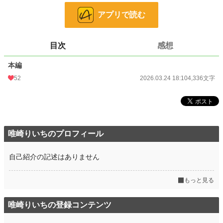
「どうか、お幸せに（笑）」
アプリで読む
――以前の物語では語り尽くせなかった、執着の真実と『騎士様』の登場。
毒のキレと絶望の解像度を文字数1.5倍に増量して再構築した、真エンド版で
す。
目次
感想
小説
19,619 位 / 228,788 件
本編
52
2026.03.24 18:10
4,336文字
恋愛
8,451 位 / 66,372 件
お気に入り
15
24h.ポイント
35 pt
唯崎りいちのプロフィール
文字数
4,336
更新日時
2026.03.24 18:10
自己紹介の記述はありません
初回公開日時
2026.03.24 18:10
もっと見る
初回完結日時
2026.03.24 18:10
週間ポイント
91 pt (35,631 位)
唯崎りいちの登録コンテンツ
月間ポイント
511 pt (34,396 位)