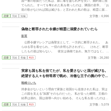
国一番の歌姫だった私は、妹に毒を盛られ声を失い、婚約者に捨
最初から無い。マリアが言っていた。それにマリアのことを随分
てられた。 すべてを奪われた私を救ったのは、隣国の皇帝。 「お
といじめて嫌がらせをしているようだな」 「心から誓ってそんな
前の歌がなければ国は滅びる」と言われた私の歌は、精霊に届
ことはしておりません！」 「黙れ！偽聖女が！」 クロエは婚約破
く“本物”の力を持っていて―― 一方、私を追放した国は偽物の歌
文字数：6,996
恋愛
完結
短編
棄されて聖女の地位を剥奪されました。ところが二人に天罰が下
では加護を失い衰退。 今さら元婚約者が縋ってきても、もう遅
る。デート中にガブリエルとマリアは事故死したと知らせを受け
い。
ます。 信頼していた婚約者に裏切られ、涙を流し悲痛な思いで身
偽物と断罪された令嬢が精霊に溺愛されていたら
体を震わせるクロエは、急に頭痛がして倒れてしまう。 ――目覚
めたら一年前に戻っていた――
影茸
公爵令嬢マレシアは偽聖女として、一方的に断罪された。 あ
らゆる罪を着せられ、一切の弁明も許されずに。 けれど、断罪
したもの達は知らない。 彼女は偽物であれ、無力ではなく。
──彼女こそ真の聖女と、多くのものが認めていたことを。 （書
文字数：26,280
恋愛
完結
長編
R15
きたいネタが出てきてしまったゆえの、衝動的短編です） （少し
だけタイトル変えました）
実家も国も私を捨てたが、私を愛さないと国が滅びる。
絶望する人々を特等席で眺め、冷徹な王子の腕の中で思
考停止する。
唯崎りいち
持参金がないという理由で家族と祖国から追放された私は、実は
この国を支える“加護”そのものだった。 私が去った瞬間、王都の
結界は崩れ、国は崩壊へ向かい始める。 そんな私を拾ったのは、
冷徹と噂される隣国の王子。 「やっと見つけた。お前は俺のもの
文字数：5,079
恋愛
完結
短編
R15
だ」 捨てられたはずの私は、気づけば滅びゆく祖国を背に、彼の