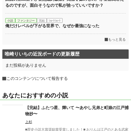
るのですが、面白そうなので私が拾っていいですか？
小説
ファンタジー
完結
ｼｮｰﾄｼｮｰﾄ
俺だけレベルが下がる世界で、なぜか最強になった
もっと見る
唯崎りいちの近況ボードの更新履歴
まだ投稿がありません
このコンテンツについて報告する
あなたにおすすめの小説
【完結】ふたつ星、輝いて 〜あやし兄弟と町娘の江戸捕
物抄〜
上杉
■歴史小説大賞奨励賞受賞しました！■ おりんは江戸のとある武家