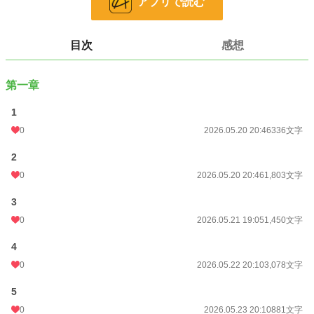
アプリで読む
しかも、荷物の配置は寸分違わず同じ。
消えたのは、かんざしの箱だけ――。
疑いは、朝に仕官を求めて現れた浪人へ向かう。
目次
感想
だが千代は、誰も気づかなかった“違和感”を覚えていた。
第一章
小説
26,193 位 / 228,852 件
1
歴史・時代
219 位 / 3,224 件
0
2026.05.20 20:46
336文字
お気に入り
7
2
24h.ポイント
21 pt
0
2026.05.20 20:46
1,803文字
文字数
8,569
3
更新日時
2026.05.24 20:10
0
2026.05.21 19:05
1,450文字
初回公開日時
2026.05.20 20:46
4
0
2026.05.22 20:10
3,078文字
週間ポイント
0 pt (228,852 位)
5
月間ポイント
126 pt (60,811 位)
0
2026.05.23 20:10
881文字