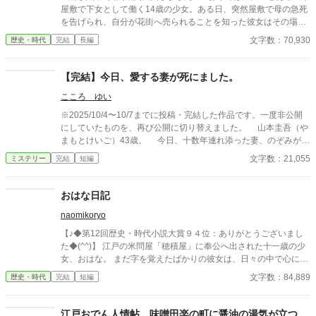
屋敷で下女として働く14歳の少女。ある日、突然屋敷で母の急死
を告げられ、自分が花街へ売られることを知った彼女はその場か
ら逃げだした。 母は殺されたのかもしれない――そんな絶望のど
文字数：70,930
歴史・時代
完結
長編
ん底にいたおりんに声をかけたのは、奉行所で同心として働く有
島惣次郎だった。 今も刺客の手が迫る彼女を守るため、彼の屋敷
で住み込みで働くことが決まる。そこで彼の兄――有島清之進と
【完結】今日、愛する妻が死にました。
ともに生活を始めるのだが、病弱という噂とはかけ離れた腕っぷ
こころ ゆい
しのよさに、おりんは驚きを隠せない。 そうしてともに生活しな
がら少しづつ心を開いていった――その矢先のことだった。 母の
※2025/10/4〜10/7までに投稿・完結した作品です。一度非公開
命を奪った犯人が発覚すると同時に、何故か兄清之進に凶刃が迫
にしていたものを、再び公開に切り替えました。 山本圭吾（や
り――。 とある秘密を抱えた兄弟と町娘おりんの紡ぐ江戸捕物抄
まもとけいご）43歳。 今日、十数年連れ添った妻、のぞみが末
です！お楽しみください！ ※フィクションです。 ※周辺の歴史事
期がんのため、この世を去った。 圭吾は、愛する妻の死を受け
文字数：21,055
ミステリー
完結
短編
件などは、史実を踏んでいます。 皆さまご評価頂きありがとうご
入れられず、ただただ悲しみに暮れていた。 そんな中、葬式の
ざいました。大変嬉しいです！ 今後も精進してまいります！
会場で声をかけてきた女性。 その女性の手には、一枚のハンカ
チが握られている。 それは、明らかに妻のものではなく、妻の
おはな日記
好みからもかけ離れていた。 圭吾は訝しみながらも、そのハン
naomikoryo
カチを受け取る。 これから何が始まるとも知らないで。 圭吾
は、死んだ妻をめぐる『謎』に知らず知らず足を踏み入れていく
【♪◆第12回歴史・時代小説大賞９４位：ありがとうございまし
ーーー。 ※作品の無断転載、AI学習など一切を固くお断りいたし
た◆(^^)】 江戸の米問屋「穂積屋」に奉公へ出された十一歳の少
ます。（Do not reupload / use my writing for any purposes, inclu
女、おはな。 まだ字を覚えたばかりの彼女は、日々の中で心に残
ding for AI）
った出来事を、こっそり紙へ書きつけていく。 けれど、おはなは
文字数：84,889
歴史・時代
完結
短編
とても素直で、少し世間知らず。 旦那さまの見栄も、番頭のため
息も、おかみさんの怖い笑顔も、手代の情けない失敗も、見たま
ま聞いたまま日記に残してしまう。 本人は大まじめ。 けれど大人
江戸おでん人情帖 味噌田楽の町に醤油の湯気が立つ