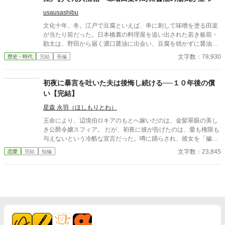
が読めば、なぜだかおかしく、少しだけ胸があたたかくなる。 米
usausashibu
俵の匂い、雨の店先、台所の湯気、人の嘘と情け。 小さな丁稚の
目を通して、江戸の商家に暮らす人々の毎日を描く、笑いと人情
文化十年、冬。江戸で豆腐といえば、串に刺して味噌を塗る田楽
の時代日記物語。
が当たり前だった。日本橋裏の料理屋を追い出された若き板前・
勘太は、野田から届く濃口醤油に出会い、豆腐を焼かずに醤油出
汁で煮る屋台を始める。最初は「黒い豆腐」と笑われ、客も銭も
文字数：78,930
歴史・時代
完結
長編
足りない。それでも鍋は、船頭の故郷、夫婦の嘘、職人親子の意
地、長屋の子どもの空腹を少しずつ温めていく。やがてその新し
い味は、味噌田楽を守る者や老舗料理屋の反発を招く。だが、町
初夜に暴言を吐いた夫は後悔し続ける──１０年後の償
の人々の舌と湯気が、名もなき煮込みを「おでん」と呼び始め
い【完結】
る。古い味を捨てず、新しい味を煮直す、江戸の食と人情の物
語。
星森 永羽（ほしもりとわ）
王命により、辺境伯ロキアのもとへ嫁いだのは、金髪翠眼の美し
き公爵令嬢スフィア。 だが、初夜に彼が告げたのは、愛も権限も
与えないという冷酷な宣言だった。噂に踊らされ、彼女を「穢れ
た花嫁」と罵ったロキア。 しかし、わずか一日でスフィアは姿を
文字数：23,845
恋愛
完結
短編
消し、教会から届いたのは婚姻無効と慰謝料請求の書状──。 王
と公爵の怒りを買ったロキアは、爵位も領地も名誉も奪われ、た
だの補佐官として生きることに。 そして十年後、運命のいたずら
か、彼は被災地で再びスフィアと出会う。 地位も捨て、娘を抱え
て生きる彼女の姿に、ロキアの胸に去来するのは、悔恨と赦しを
乞う想い──。 ⚠️本作はAIの生成した文章を一部に使用していま
す。