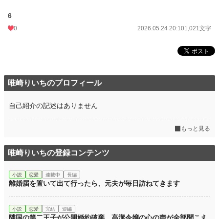
年間ポイント
4,516 pt (48,188 位)
6
累計ポイント
4,621 pt (129,042 位)
0
2026.05.24 20:10
1,021文字
唯崎りいちのプロフィール
自己紹介の記述はありません
もっと見る
唯崎りいちの登録コンテンツ
小説
恋愛
連載中
長編
離婚届を置いて出て行ったら、元夫が毎日訪ねてきます
小説
恋愛
完結
短編
隣国の第二王子が公開婚約破棄。高潔令嬢の心の声が全部聞こえ