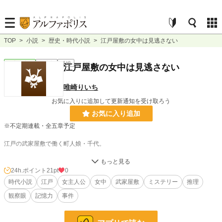
TOP
>
小説
>
歴史・時代小説
>
江戸屋敷の女中は見逃さない
歴史・時代
連載中
長編
江戸屋敷の女中は見逃さない
唯崎りいち
お気に入りに追加して更新通知を受け取ろう
お気に入り追加
※不定期連載・全五章予定
江戸の武家屋敷で働く町人娘・千代。
人の顔や物の配置を一度見れば忘れない彼女は、ある日、奥方の大切なかんざし
が消えたことに気づく。
24h.ポイント
21pt
0
時代小説
江戸
女主人公
女中
武家屋敷
ミステリー
推理
それは、殿から贈られた品。
観察眼
記憶力
事件
紛失すれば、奥方の不貞すら疑われかねない騒ぎだった。