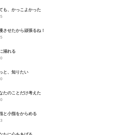
ても、かっこよかった
25
慢させたから頑張るね！
25
に溺れる
10
っと、知りたい
10
なたのことだけ考えた
10
指と小指をからめる
13
なたに心をあげる