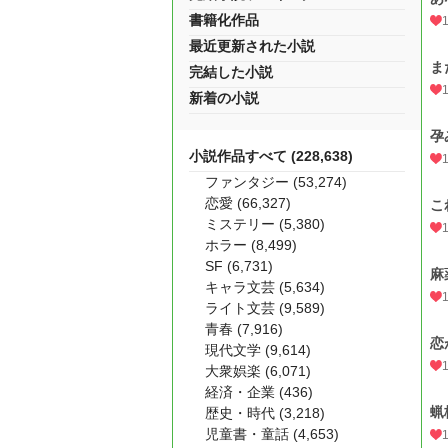
書籍化作品
最近更新された小説
ま
完結した小説
新着の小説
孕
小説作品すべて (228,638)
ファンタジー (53,274)
恋愛 (66,327)
こ
ミステリー (5,380)
ホラー (8,499)
SF (6,731)
麻
キャラ文芸 (5,634)
ライト文芸 (9,589)
青春 (7,916)
恋
現代文学 (9,614)
大衆娯楽 (6,071)
経済・企業 (436)
蝋
歴史・時代 (3,218)
児童書・童話 (4,653)