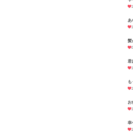
あ
髪
君
も
お
幸