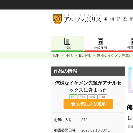
小説
公式漫画
投
TOP
>
小説
>
BL小説
>
俺様なイケメン先輩が
作品の情報
俺様なイケメン先輩がアナルセ
ックスに嵌まった
BL
完結
短編
R18
お気に入り追加
俺
は
お気に入り
373
真
初回公開日時
2023.02.10 00:41