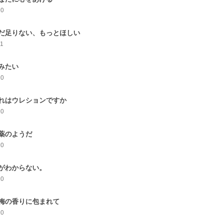
10
だ足りない、もっとほしい
11
みたい
10
れはウレションですか
10
薬のようだ
10
がわからない。
10
梅の香りに包まれて
10