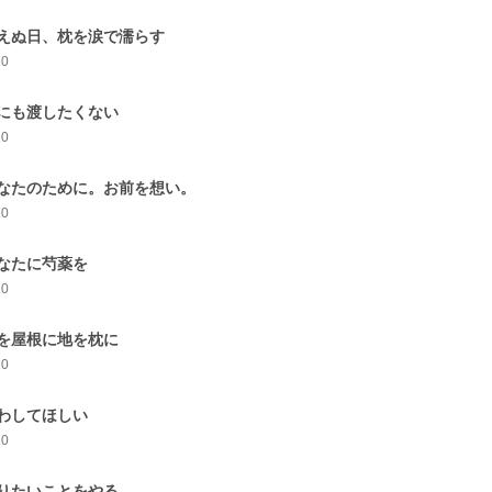
えぬ日、枕を涙で濡らす
10
にも渡したくない
10
なたのために。お前を想い。
10
なたに芍薬を
20
を屋根に地を枕に
10
わしてほしい
10
りたいことをやる