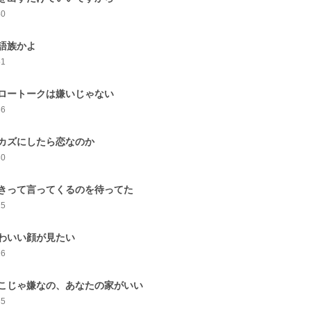
40
語族かよ
51
ロートークは嫌いじゃない
36
カズにしたら恋なのか
30
きって言ってくるのを待ってた
25
わいい顔が見たい
26
こじゃ嫌なの、あなたの家がいい
35