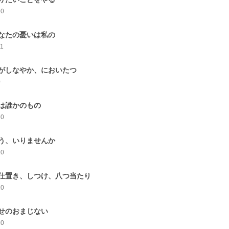
10
なたの憂いは私の
11
がしなやか、においたつ
0
は誰かのもの
10
う、いりませんか
10
仕置き、しつけ、八つ当たり
10
せのおまじない
10