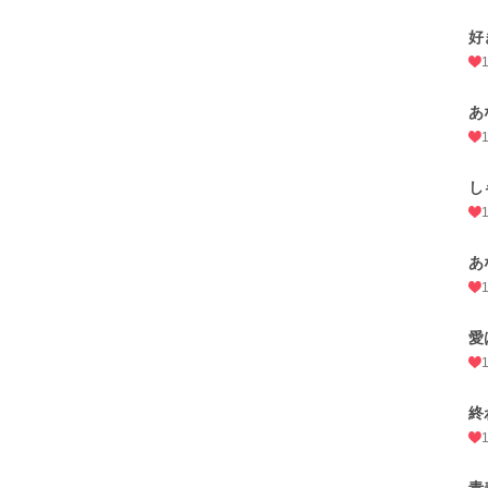
好
あ
し
あ
愛
終