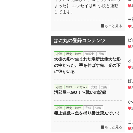
まった】 エッセイはBL小説と連動
してます。
三
もっと見る
ピ
はに丸の登録コンテンツ
小説
歴史・時代
連載中
長編
大樹の影〜生まれた場所は偉大な影
オ
の中だった。手を伸ばす先、光の下
に彼がいる
好
小説
ｴｯｾｲ・ﾉﾝﾌｨｸｼｮﾝ
完結
短編
汚部屋へGO！〜戦いの記録
か
小説
歴史・時代
完結
短編
盤上遊戯～魚を捕り梟は飛んでいく
こ
もっと見る