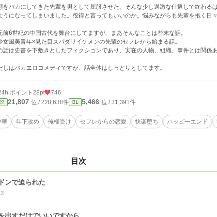
顔をバカにしてきた先輩を男として屈服させた。そんな少し過激な仕返しで終わる
ようになってしまいました。役得と言ってもいいのか。悩みながらも先輩を抱く日
元前6世紀の中国古代を舞台にしてますが、まあそんなことは些末な話。
少女風美青年×見た目スパダリイケメンの先輩のセフレから始まる話。
の話は史書を下敷きとしたフィクションであり、実在の人物、組織、事件とは関係
だしはバカエロコメディですが、話全体はしっとりとしてます。
24h.ポイント
28pt
746
21,807
5,466
位 / 228,638件
位 / 31,391件
説
BL
中華
年下攻め
俺様受け
セフレからの恋愛
快楽堕ち
ハッピーエンド
目次
ドンで迫られた
33
を出すだけでいいですから