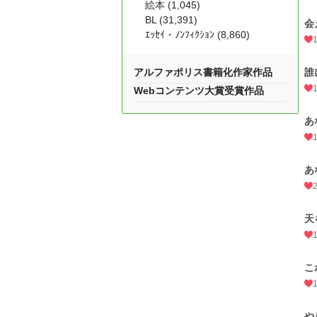
絵本 (1,045)
BL (31,391)
会
ｴｯｾｲ・ﾉﾝﾌｨｸｼｮﾝ (8,860)
アルファポリス書籍化作家作品
誰
Webコンテンツ大賞受賞作品
あ
あ
天
こ
や