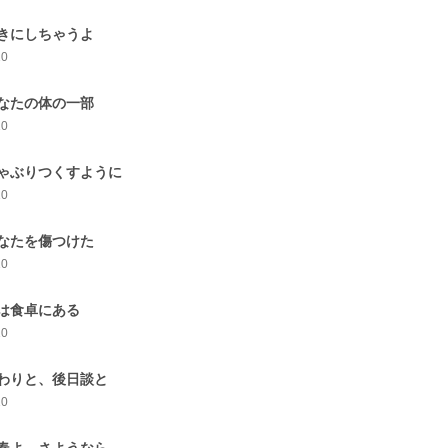
きにしちゃうよ
10
なたの体の一部
10
ゃぶりつくすように
10
なたを傷つけた
10
は食卓にある
10
わりと、後日談と
10