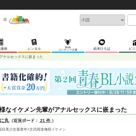
Web
稿漫画
レンタル
絵本ひろば
ビジ
コンテンツ大賞
アナルセックスに嵌まった
様なイケメン先輩がアナルセックスに嵌まった
に丸
（近況ボード：
21 件
）
面目美少女風青年×文武両道俺様イケメン