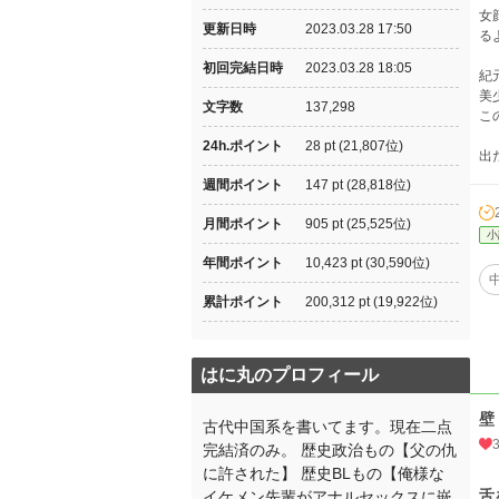
女
更新日時
2023.03.28 17:50
る
初回完結日時
2023.03.28 18:05
紀
美
文字数
137,298
こ
24h.ポイント
28 pt (21,807位)
出
週間ポイント
147 pt (28,818位)
月間ポイント
905 pt (25,525位)
小
年間ポイント
10,423 pt (30,590位)
累計ポイント
200,312 pt (19,922位)
はに丸のプロフィール
壁
古代中国系を書いてます。現在二点
完結済のみ。 歴史政治もの【父の仇
に許された】 歴史BLもの【俺様な
舌
イケメン先輩がアナルセックスに嵌