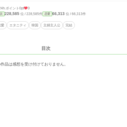
24h.ポイント
0pt
0
228,585
66,313
位 / 228,585件
位 / 66,313件
説
恋愛
恋愛
エタニティ
韓国
主婦主人公
完結
目次
の作品は感想を受け付けておりません。