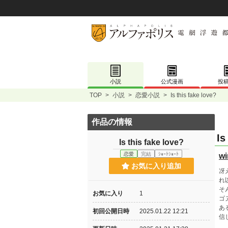
小説
公式漫画
投
TOP
>
小説
>
恋愛小説
>
Is this fake love?
作品の情報
Is
Is this fake love?
恋愛
完結
ｼｮｰﾄｼｮｰﾄ
wi
お気に入り追加
冴
れ
そ
お気に入り
1
ゴ
あ
初回公開日時
2025.01.22 12:21
信