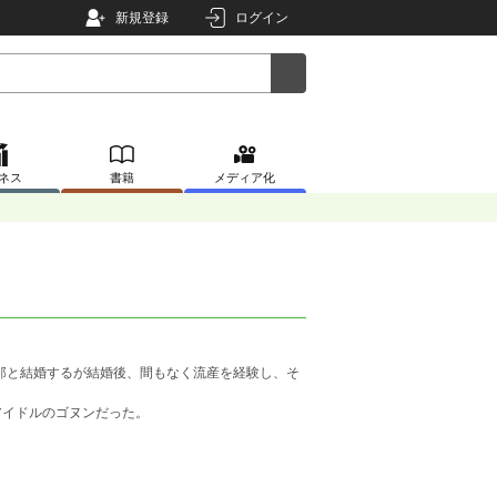
新規登録
ログイン
ネス
書籍
メディア化
旦那と結婚するが結婚後、間もなく流産を経験し、そ
アイドルのゴヌンだった。