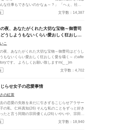
んな仕事もできないのかなぁ～？」 「へぇ、社畜
反抗心あるんだ」 あることがきっかけで社畜と
文字数：14,387
編
る日々。 私以外には愛想笑いをするのに、私
い。 そんな課長を避けたいのに甘やかして
るのはどうして？
あの夜、あなたがくれた大切な宝物～御曹司
はどうしようもないくらい愛おしく狂おしく
を囁く～【after story】
いこ
の夜、あなたがくれた大切な宝物～御曹司はどうし
うもないくらい愛おしく狂おしく愛を囁く～ のafte
 storyです。 よろしくお願い致しますm(_ _)m
文字数：4,702
編
こじらせ女子の恋愛事情
さの紅茶
去の恋愛の失敗を未だに引きずるこじらせアラサー
の私、仁科真知(26) そんな私のことをずっと好き
ったと言う同期の宗田優くん(26) いやいや、宗田く
には私なんかより、若くて可愛い可憐ちゃん(女子
文字数：18,940
編
高め)の方がお似合いだよ。 なんて自らまたこじら
念な私。 「俺はずっと好きだけど？」 「仁科
返事を待ってるんだよね」 宗田くんのまっすぐな