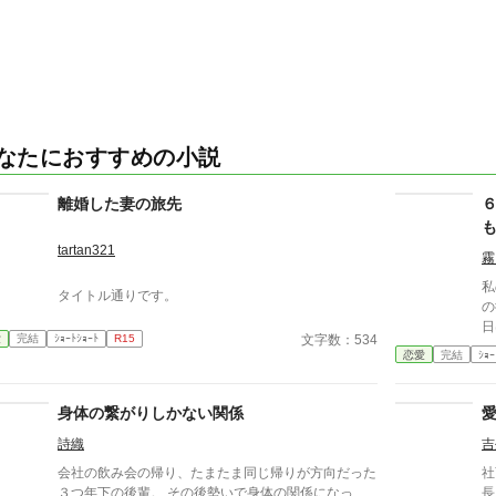
なたにおすすめの小説
離婚した妻の旅先
tartan321
霧
私
タイトル通りです。
の
日
文字数：534
愛
完結
ｼｮｰﾄｼｮｰﾄ
R15
当に最後
恋愛
完結
ｼｮｰ
くれた。 彼
に
きだ
身体の繋がりしかない関係
ん
詩織
吉
え
ら……。 ****
会社の飲み会の帰り、たまたま同じ帰りが方向だった
社畜
こ
３つ年下の後輩。 その後勢いで身体の関係になっ
長 堤 将暉