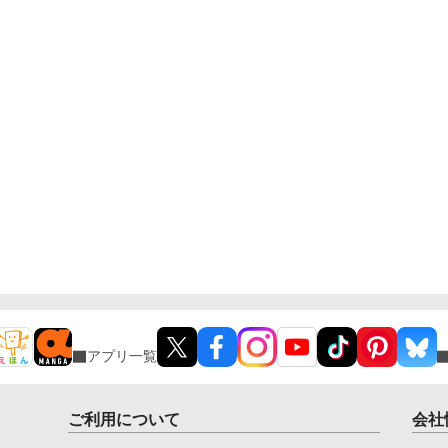
んな事は分かっているつもりだった。分かっていてそ
瞳
れでも、許せなかった。 メリッサにとってアイル
こ
ザートは、本心から愛した人だったから。
い。 **************
掲
アプリ一覧
ご利用について
会社