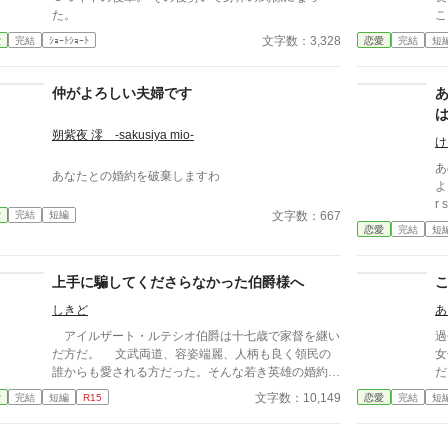
た。
こ
でも
文字数：3,328
愛
完結
ｼｮｰﾄｼｮｰﾄ
恋愛
完結
短
罵られ
には厳し
く
仲がよろしい夫婦です
愛
朔紫夜 澪 -sakusiya mio-
け
あ
あなたとの婚約を破棄しますわ
よ
r
文字数：667
愛
完結
短編
恋愛
完結
短
上手に騙してくださらなかった伯爵様へ
しきど
あ
アイルザート・ルテシオ伯爵は十七歳で家督を継い
過
だ方だ。 文武両道、容姿端麗、人柄も良く領民の
女子
誰からも愛される方だった。そんな若き英雄の婚約者
だ
に選ばれたメリッサ・オードバーン子爵令嬢は、自身
ん
文字数：10,149
愛
完結
短編
R15
恋愛
完結
短
を果報者と信じて疑っていなかった。 彼が屋敷の
力
メイドと関係を持っていると知る事になる、その時ま
せる残
では。 貴族に愛人がいる事など珍しくもない。そ
の