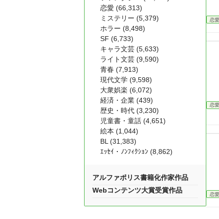
恋愛 (66,313)
ミステリー (5,379)
恋
ホラー (8,498)
SF (6,733)
キャラ文芸 (5,633)
ライト文芸 (9,590)
青春 (7,913)
現代文学 (9,598)
大衆娯楽 (6,072)
経済・企業 (439)
恋
歴史・時代 (3,230)
児童書・童話 (4,651)
絵本 (1,044)
BL (31,383)
ｴｯｾｲ・ﾉﾝﾌｨｸｼｮﾝ (8,862)
アルファポリス書籍化作家作品
Webコンテンツ大賞受賞作品
恋