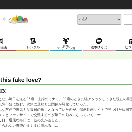
Web
稿漫画
レンタル
絵本ひろば
ビジ
コンテンツ大賞
 this fake love?
rry
えない毎日を送る35歳、主婦のミナミ。20歳のときに猛アタックしてきた現在の
以降不妊に悩む。次第に旦那とは関係が悪化していった。
んな灰色で無気力な毎日の癒しとなっていたのが、偶然動画サイトで見つけた韓国
ヌンとファンサイトで交流するのが毎日の励みになっていくミナミ。
る日、退屈な毎日に一筋の光が差した。
じられない奇跡がミナミに訪れる……