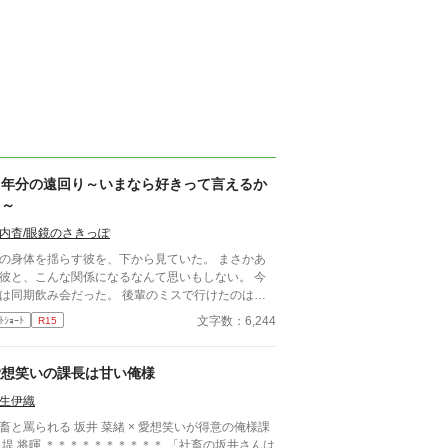
６年分の遠回り～いまなら好きって言えるか
も～
内杳/眼鏡のさきっぽ
の身体を揺らす彼を、下から見ていた。 まさかあ
彼と、こんな関係になるなんて思いもしない。 今
は同期飲み会だった。 後輩のミスで行けたのは本
。 飲み足りないという私に彼は付き合って
文字数：6,244
ﾄｼｮｰﾄ
R15
とは入社当時、部署は違ったが同じ仕事
携わっていた。 きっとあの頃のわたしは、彼が好
ったんだと思う。 けれど仕事で負けたくないな
愛想笑いの課長は甘い俺様
て私のちっぽけなプライドのせいで、その一線は越
生伊織
られなかった。 でも、あれから変わった私な
** 2021/05/29 公開 ****** 表紙 いも
と罵られる 坂井 菜緒 × 愛想笑いが得意の俺様課
は妹pixivID:11163077
 ＊＊＊＊＊＊＊＊＊＊ 「社畜の坂井さんは