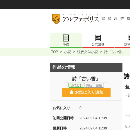
小説
公式漫画
投
TOP
>
小説
>
現代文学小説
>
詩「古い雪」
作品の情報
詩
詩「古い雪」
現代文学
完結
短編
有
お気に入り追加
・
お気に入り
0
※
初回公開日時
2024.09.04 11:39
読
更新日時
2024.09.04 11:39