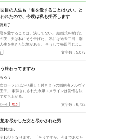
三回目の人生も「君を愛することはない」と
言われたので、今度は私も拒否します
野月子
君を愛することは、決してない」 結婚式を挙げた
の夜、夫は私にそう告げた。 私には過去二回、別
人生を生きた記憶がある。 そうして毎回同じよう
れてきた。 逃げた一回目、我慢した二回目。
文字数：5,073
編
ずれも上手くいかなかった。 だから今回は。
もう終わってますわ
もろう
女ローラとばかり親しく付き合うの婚約者メルヴィ
王子。 爪弾きにされた令嬢エメラインは覚悟を決
て立ち上がる。
文字数：6,722
ﾄｼｮｰﾄ
R15
愛想を尽かした女と尽かされた男
野村志紀
全16話となります。 「そうですか。今まであなた