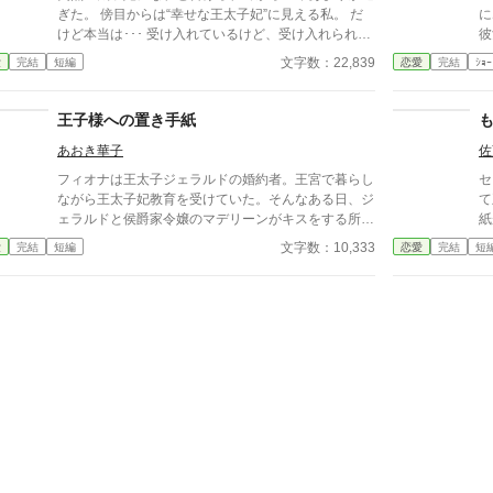
ぎた。 傍目からは“幸せな王太子妃”に見える私。 だ
に
けど本当は･･･ 受け入れているけど、受け入れられな
彼
い王太子妃と彼女を取り巻く人々の話。 ※※※幸せ
代
文字数：22,839
愛
完結
短編
恋愛
完結
ｼｮｰ
な話とは言い難いです※※※ タグをよく見て読んで
ください。ハッピーエンドが好みの方(一方通行の愛
が駄目な方も)はブラウザバックをお勧めします。 ※
王子様への置き手紙
本編六話＋番外編六話の全十二話。 ※番外編の王太
あおき華子
佐
子視点はヤンデレ注意報が発令されています。
フィオナは王太子ジェラルドの婚約者。王宮で暮らし
セ
ながら王太子妃教育を受けていた。そんなある日、ジ
て
ェラルドと侯爵家令嬢のマデリーンがキスをする所を
紙
目撃してしまう。ショックを受けたフィオナは自ら修
で
文字数：10,333
愛
完結
短編
恋愛
完結
短
道院に行くことを決意し、護衛騎士のエルマーととも
と
に王宮を逃げ出した。置き手紙を読んだ皇太子が追い
の
かけてくるとは思いもせずに⋯⋯ 小説家になろうに
フ
も掲載しています。
夫
が痛む。 
と
の
は