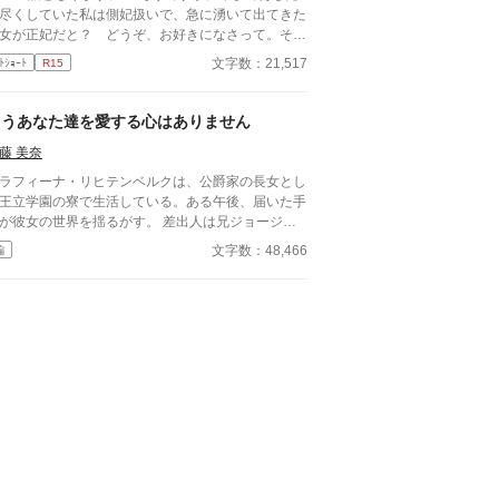
尽くしていた私は側妃扱いで、急に湧いて出てきた
女が正妃だと？ どうぞ、お好きになさって。その
わり私も好きにしますので」
文字数：21,517
ﾄｼｮｰﾄ
R15
もうあなた達を愛する心はありません
藤 美奈
ラフィーナ・リヒテンベルクは、公爵家の長女とし
王立学園の寮で生活している。ある午後、届いた手
が彼女の世界を揺るがす。 差出人は兄ジョージ
、内容は母イリスが兄の妻エレーヌをいびっている
文字数：48,466
編
いうものだった。最初は信じられなかったが、手紙
中で兄は母の嫉妬に苦しむエレーヌを心配し、セラ
ィーナに助けを求めていた。 理知的で優しい公爵
人の母が信じられなかったが、兄の必死な頼みに胸
セラフィーナは、一年ぶりに実家に帰る
、母が物置に閉じ込められていた。幸せだった家族
日常が壊れていく。魔法やファンタジー異世界系
、途中からあるかもしれません。