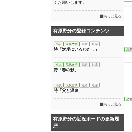
くお願いします。
もっと見る
有原野分の登録コンテンツ
小説
現代文学
完結
短編
詩「対岸にいるわたし」
恋
小説
現代文学
完結
短編
詩「春の影」
小説
現代文学
完結
短編
詩「父と温泉」
恋
もっと見る
有原野分の近況ボードの更新履
歴