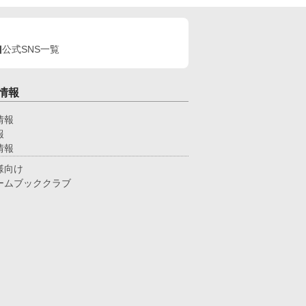
公式SNS一覧
情報
情報
報
情報
様向け
ームブッククラブ