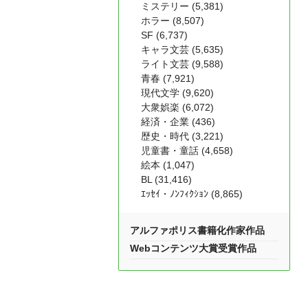
ミステリー (5,381)
ホラー (8,507)
SF (6,737)
キャラ文芸 (5,635)
ライト文芸 (9,588)
青春 (7,921)
現代文学 (9,620)
大衆娯楽 (6,072)
経済・企業 (436)
歴史・時代 (3,221)
児童書・童話 (4,658)
絵本 (1,047)
BL (31,416)
ｴｯｾｲ・ﾉﾝﾌｨｸｼｮﾝ (8,865)
アルファポリス書籍化作家作品
Webコンテンツ大賞受賞作品