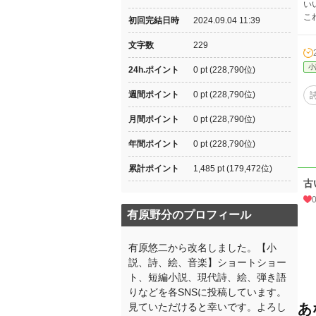
い
こ
初回完結日時
2024.09.04 11:39
文字数
229
小
24h.ポイント
0 pt (228,790位)
週間ポイント
0 pt (228,790位)
月間ポイント
0 pt (228,790位)
年間ポイント
0 pt (228,790位)
累計ポイント
1,485 pt (179,472位)
古
有原野分のプロフィール
有原悠二から改名しました。【小
説、詩、絵、音楽】ショートショー
ト、短編小説、現代詩、絵、弾き語
りなどを各SNSに投稿しています。
見ていただけると幸いです。よろし
あ