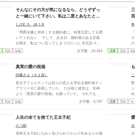
そんなにその方が気になるなら、どうぞずっ
と一緒にいて下さい。私は二度とあなたとは
関わりませんので……。
しげむろ ゆうき
冬
男爵令嬢と仲良くする婚約者に、何度注意しても聞
「
いてくれない そして、ある日、婚約者のある言葉
そ
を聞き、私はつい言ってしまうのだった 全五話 ※ホ
の
ラー無し
に言わ
文字数：20,491
愛
完結
短編
恋愛
完結
短
い
真実の愛の祝福
詩森さよ（さよ吉）
こ
皇太子フェルナンドは自らの恋人を苛める婚約者ティ
聖
アラリーゼに辟易していた。 だが彼と彼女は、女神
ン
より『真実の愛の祝福』を賜っていた。 それでも強
め
硬に婚約解消を願った彼は……。 カクヨム、小説家
文字数：4,787
愛
完結
短編
恋愛
完結
ｼｮｰ
になろうにも掲載。 筆者は体調不良なことも多く、
コメントなどを受け取らない設定にしております。
どうぞよろしくお願いいたします。
人生の全てを捨てた王太子妃
八つ刻
火
突然王太子妃になれと告げられてから三年あまりが過
※