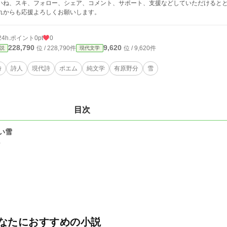
いね、スキ、フォロー、シェア、コメント、サポート、支援などしていただけると
れからも応援よろしくお願いします。
24h.ポイント
0pt
0
228,790
9,620
位 / 228,790件
位 / 9,620件
説
現代文学
詩
詩人
現代詩
ポエム
純文学
有原野分
雪
目次
い雪
0
なたにおすすめの小説