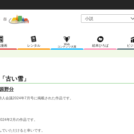
Web
稿漫画
レンタル
絵本ひろば
ビジ
コンテンツ大賞
「古い雪」
原野分
詩人会議2024年7月号に掲載された作品です。
2024年2月の作品です。
んでいただけると幸いです。