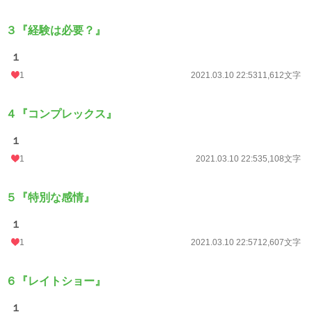
初回公開日時
2020.10.02 19:04
初回完結日時
2021.03.10 23:24
３『経験は必要？』
週間ポイント
63 pt (41,753 位)
１
月間ポイント
567 pt (32,695 位)
1
2021.03.10 22:53
11,612文字
年間ポイント
10,579 pt (30,331 位)
４『コンプレックス』
累計ポイント
257,274 pt (16,950 位)
１
1
2021.03.10 22:53
5,108文字
５『特別な感情』
１
1
2021.03.10 22:57
12,607文字
６『レイトショー』
１