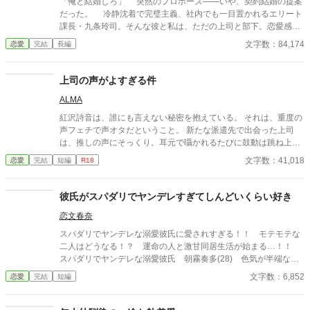
「俺と結婚しろ」 突然のプロポーズ――いや、契約結婚の提案
だった。 冷静沈着で完璧主義、社内でも一目置かれるエリート
課長・九条玲司。そんな彼と私は、ただの上司と部下。恋愛感情
なんて一切ない……はずだった。 仕事一筋で恋愛に興味なし。
文字数：84,174
恋愛
完結
長編
過去の傷から、結婚なんて煩わしいものだと決めつけていた私。
なのに、九条課長が提示した「条件」に耳を傾けるうちに、その
提案が単なる取引とは思えなくなっていく。 「お前を、誰にも渡
上司の声がよすぎる件
すつもりはない」 冷たい声で言われたその言葉が、胸をざわつ
ALMA
かせる。 これは合理的な選択？ それとも、避けられない運命
の始まり？ 割り切ったはずの契約は、次第に二人の境界線を曖
紅沢詩音は、誰にも言えない秘密を抱えている。 それは、重度の
昧にし、心を絡め取っていく――。 不器用なエリート上司と、
声フェチで声オタだということ。 新たな派遣先で出会った上司
恋を信じられない女。 これは、"ありえないはずの結婚"から始
は、推しの声にそっくり。耳元で囁かれるたびに鼓動は跳ね上が
まる、予測不能なラブストーリー。
り、身体が反応してしまう。 けれど、その上司・大神佑希人にも
文字数：41,018
恋愛
完結
短編
R18
秘密があった。五年前、一目惚れした女性こそ、詩音だったの
だ。 互いの想いに気づかないまま、勘違いとすれ違いを繰り返す
二人。さらに恋のライバルも現れて――。 声から始まる、じれ甘
彼氏がスパダリでヤンデレすぎてしんどいくらい好き
オフィスラブコメディー。 全七章構成です。
恋文春奈
スパダリでヤンデレな溺愛彼氏に愛されすぎる！！ モテモテな
二人はどうなる！？ 運命の人と激甘同居生活が始まる…！！
スパダリでヤンデレな溺愛彼氏 朝霧奏多(28) 色気が半端な
い みれあにだけ愛が重い×ピュアな美人彼女 二瀬みれあ(22)
文字数：6,852
恋愛
完結
短編
芯はあるが素直すぎて無自覚な時がある 奏多しか見えてない