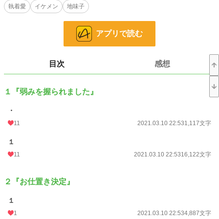
執着愛
イケメン
地味子
しかし、古い作品なので……時代背景と言うか……いろいろ突っ込みどころ満載
で、修正しながら書いていたのですが、やはり難しかったです（汗）
楽しい作品に仕上げるのが厳しいと判断し、連載を中止させていただくことにし
アプリで読む
ました。
申しわけありません。
新作を書いて更新していきたいと思っていますので、よろしくお願いします。
目次
感想
お詫びに過去に書いた原文のママ載せておきます。
修正していないのと、若かりし頃の作品のため、
１『弱みを握られました』
甘めに見てくださいm(__)m
・
小説
19,600 位 / 228,657 件
11
2021.03.10 22:53
1,117文字
恋愛
8,545 位 / 66,335 件
１
お気に入り
371
11
2021.03.10 22:53
16,122文字
24h.ポイント
35 pt
２『お仕置き決定』
文字数
118,634
１
更新日時
2021.03.10 23:19
1
2021.03.10 22:53
4,887文字