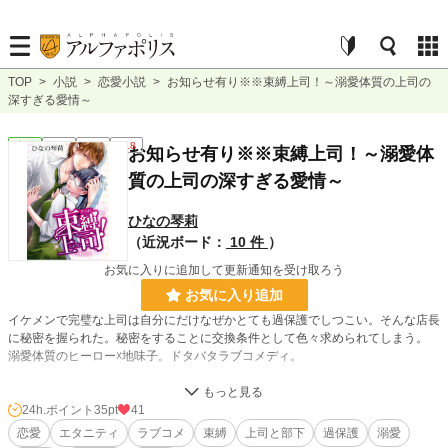
TOP
>
小説
>
恋愛小説
>
お知らせ有り※※束縛上司！～溺愛体質の上司の
深すぎる愛情～
恋愛
完結
長編
R18
お知らせ有り※※束縛上司！～溺愛体
質の上司の深すぎる愛情～
ひなの琴莉
（近況ボード：
10 件
）
お気に入りに追加して更新通知を受け取ろう
お気に入り追加
イケメンで完璧な上司は自分にだけなぜかとても過保護でしつこい。そんな店長
に秘密を握られた。秘密をすることに交換条件として色々求められてしまう。
溺愛体質のヒーロー☓地味子。ドタバタラブコメディ。
2021/3/10
24h.ポイント
35pt
41
しおりを挟んでくださっている皆様へ。
恋愛
エタニティ
ラブコメ
束縛
上司と部下
過保護
溺愛
こちらの作品はすごく昔に書いたのをリメイクして連載していたものです。