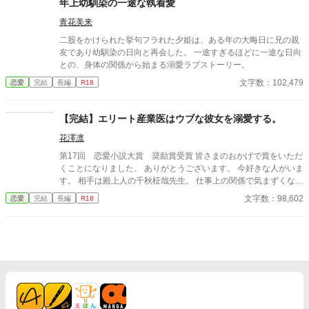
年上幼馴染の一途な執着愛
青花美来
二股をかけられた挙句フラれた夕姫は、ある年の大晦日に兄の親
友であり幼馴染の日向と再会した。 一途すぎるほどに一途な日向
との、身体の関係から始まる溺愛ラブストーリー。
文字数：102,479
恋愛
完結
長編
R18
【完結】エリート産業医はウブな彼女を溺愛する。
花澤凛
第17回 恋愛小説大賞 奨励賞受賞 皆さまのおかげで賞をいただ
くことになりました。 ありがとうございます。 今好きな人がいま
す。 相手は殿上人の千秋柾哉先生。 仕事上の関係で気まずくなる
ぐらいなら眺めているままでよかった。 それなのに千秋先生から
文字数：98,602
恋愛
完結
長編
R18
まさかの告白…？！ 「俺と付き合ってくれませんか」 どう
しよう。うそ。え？本当に？ 「結構はじめから可愛いなあって思
ってた」 「なんとか自分のものにできないかなって」 「果穂。名
前で呼んで」 「今日から俺のもの、ね？」 福原果穂２６歳：O
L：人事労務部 × 千秋柾哉３３歳：産業医（名門外科医家系御曹
司出身）