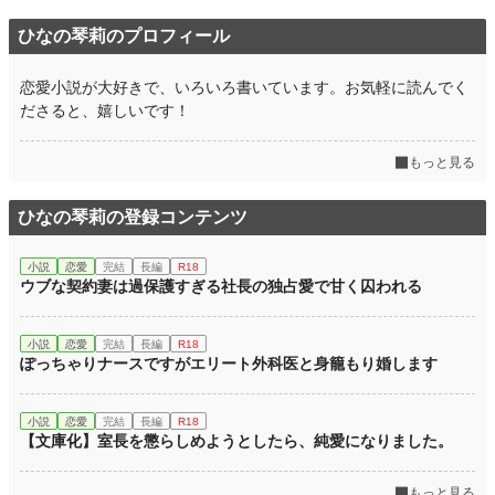
ひなの琴莉のプロフィール
恋愛小説が大好きで、いろいろ書いています。お気軽に読んでく
ださると、嬉しいです！
もっと見る
ひなの琴莉の登録コンテンツ
小説
恋愛
完結
長編
R18
ウブな契約妻は過保護すぎる社長の独占愛で甘く囚われる
小説
恋愛
完結
長編
R18
ぽっちゃりナースですがエリート外科医と身籠もり婚します
小説
恋愛
完結
長編
R18
【文庫化】室長を懲らしめようとしたら、純愛になりました。
もっと見る