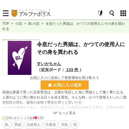
TOP
>
小説
>
BL小説
>
令息だった男娼は、かつての使用人にその身を買わ
れる
BL
完結
短編
R18
令息だった男娼は、かつての使用人に
その身を買われる
すいかちゃん
（近況ボード：
133 件
）
お気に入りに追加して更新通知を受け取ろう
お気に入り追加
裕福な家庭で育った近衛育也は、父親が失踪した為に男娼として働く事になる。
人形のように男に抱かれる日々を送る育也。そんな時、かつて使用人だった二階
堂秋臣が現れ、破格の金額で育也を買うと言いだす。
かつての使用人であり、初恋の人でもあった秋臣を拒絶する育也。立場を利用し
て、その身体を好きにする秋臣。
2人はすれ違った心のまま、ただ身体を重ねる。
24h.ポイント
14pt
130
BL
男娼
元使用人
巾着袋
貝殻
池