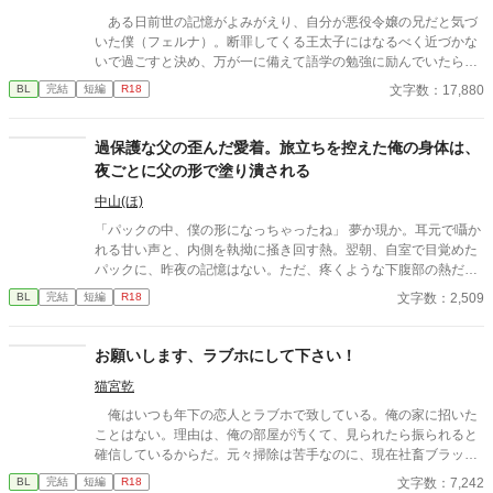
ある日前世の記憶がよみがえり、自分が悪役令嬢の兄だと気づ
いた僕（フェルナ）。断罪してくる王太子にはなるべく近づかな
いで過ごすと決め、万が一に備えて語学の勉強に励んでいたら、
ある日閨の講義を頼まれる。
文字数：17,880
BL
完結
短編
R18
過保護な父の歪んだ愛着。旅立ちを控えた俺の身体は、
夜ごとに父の形で塗り潰される
中山(ほ)
「パックの中、僕の形になっちゃったね」 夢か現か。耳元で囁か
れる甘い声と、内側を執拗に掻き回す熱。翌朝、自室で目覚めた
パックに、昨夜の記憶はない。ただ、疼くような下腹部の熱だけ
が残っていた。 相談しようと向かった相手こそが、自分を侵食し
文字数：2,509
BL
完結
短編
R18
ている張本人だとも知らずに、パックは父の部屋の扉を開く。 こ
のお話はムーンライトでも投稿してます〜
お願いします、ラブホにして下さい！
猫宮乾
俺はいつも年下の恋人とラブホで致している。俺の家に招いた
ことはない。理由は、俺の部屋が汚くて、見られたら振られると
確信しているからだ。元々掃除は苦手なのに、現在社畜ブラック
で、なんの手も回らない……だからこの街に一軒ラブホがあるの
文字数：7,242
BL
完結
短編
R18