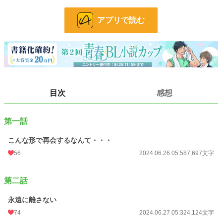
小説
30,460 位 / 228,796 件
アプリで読む
BL
7,762 位 / 31,418 件
お気に入り
66
24h.ポイント
14 pt
文字数
11,821
更新日時
2024.06.27 05:32
目次
感想
初回公開日時
2024.06.26 05:58
第一話
初回完結日時
2024.06.27 05:32
こんな形で再会するなんて・・・
週間ポイント
56 pt (43,923 位)
56
2024.06.26 05:58
7,697文字
月間ポイント
399 pt (38,704 位)
年間ポイント
4,032 pt (50,677 位)
第二話
累計ポイント
29,740 pt (58,469 位)
永遠に離さない
74
2024.06.27 05:32
4,124文字