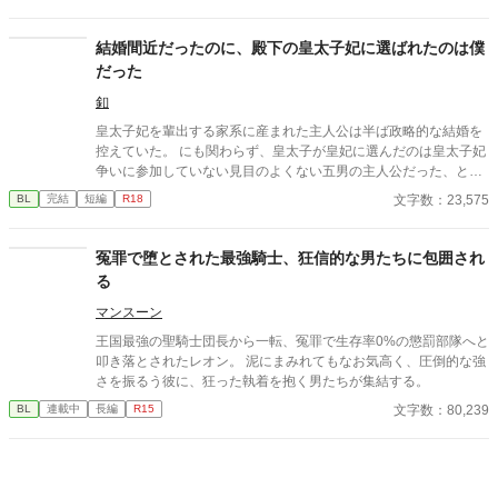
が救いだ！※スパダリ×社畜
結婚間近だったのに、殿下の皇太子妃に選ばれたのは僕
だった
釦
皇太子妃を輩出する家系に産まれた主人公は半ば政略的な結婚を
控えていた。 にも関わらず、皇太子が皇妃に選んだのは皇太子妃
争いに参加していない見目のよくない五男の主人公だった、とい
うお話。
文字数：23,575
BL
完結
短編
R18
冤罪で堕とされた最強騎士、狂信的な男たちに包囲され
る
マンスーン
​王国最強の聖騎士団長から一転、冤罪で生存率0%の懲罰部隊へと
叩き落とされたレオン。 泥にまみれてもなお気高く、圧倒的な強
さを振るう彼に、狂った執着を抱く男たちが集結する。
文字数：80,239
BL
連載中
長編
R15