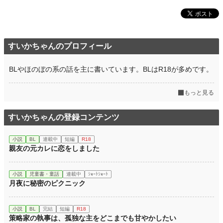
すいかちゃんのプロフィール
BLやほのぼの系の話を主に書いています。BLはR18が多めです。
もっと見る
すいかちゃんの登録コンテンツ
小説
BL
連載中
短編
R18
親友の元カレに恋をしました
小説
児童書・童話
連載中
ｼｮｰﾄｼｮｰﾄ
月夜に秘密のピクニック
小説
BL
完結
短編
R18
策略家の執事は、孤独な主をどこまでも甘やかしたい